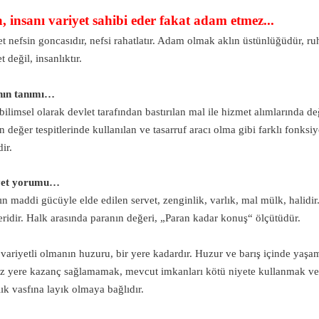
, insanı variyet sahibi eder fakat adam etmez...
et nefsin goncasıdır, nefsi rahatlatır. Adam olmak aklın üstünlüğüdür, ru
arı
t değil, insanlıktır.
nın tanımı…
 bilimsel olarak devlet tarafından bastırılan mal ile hizmet alımlarında de
en değer tespitlerinde kullanılan ve tasarruf aracı olma gibi farklı fonks
dir.
yet yorumu…
ın maddi gücüyle elde edilen servet, zenginlik, varlık, mal mülk, halidir
leridir. Halk arasında paranın değeri, „Paran kadar konuş“ ölçütüdür.
emi…
ir...
 variyetli olmanın huzuru, bir yere kadardır. Huzur ve barış içinde yaşama
z yere kazanç sağlamamak, mevcut imkanları kötü niyete kullanmak ve
lık vasfına layık olmaya bağlıdır.