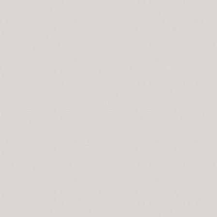
z…
mi?
ç erkanı
önenin canı manası.
fark, nedir?
ler olabilir?
ülün dikenidir.
a alakası ve yeri varmıdır?
man ülkelerde yaşanan islam...