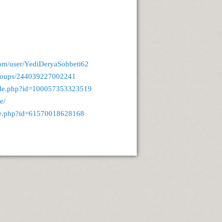
om/user/YediDeryaSohbeti62
groups/244039227002241
file.php?id=100057353323519
e/
ile.php?id=61570018628168