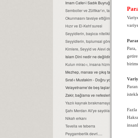
Imam Cafer-i Sadık Buyruğu'nun önemi
Para
Semboller ve Zülfikar’ın, tarihsel işlevi...
Variy
Okunmasını tavsiye ettiğimiz Alevi din kitapl
variye
Hızır ve El-Kehf suresi
Seyyidlerin, başlıca nitelikleri.
Para
Seyyidlerin, toplumsal görevleri...
Para,
Kimlere, Seyyid ve Alevi denir?
getir
Islam Dini nedir ne değildir?
birim
Kulun mirac-ı, insana hizmettir...
Mezhep, manası ve çıkış tarihi...
Vari
Sırat-ı Mustakim - Doğru yol...
Paran
Velayetname’de beş taşların şahitliği
istek
Zakir, bağlama ve nefeslerin, anlam ile ön
Yazılı kaynak bırakmamaya özen gösterilmişt
Fazla
Şahı Merdan Ali'ye saydılar bizi...
Haksı
Nikah erkanı
insan
Tevella ve teberra
Peygamberlik devri.....