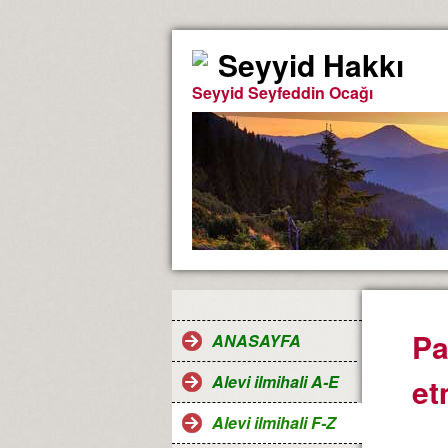
Seyyid Hakkı
Seyyid Seyfeddin Ocağı
Pa
ANASAYFA
Alevi ilmihali A-E
et
Alevi ilmihali F-Z