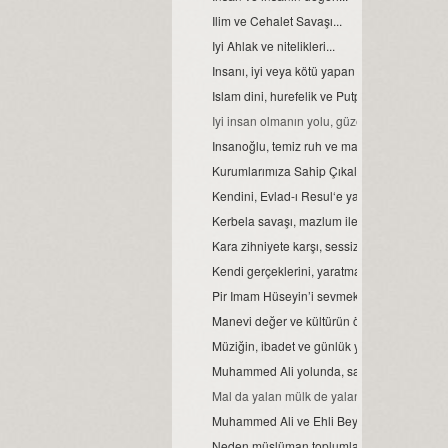
Ilim ve Cehalet Savaşı...
Iyi Ahlak ve nitelikleri...
Insanı, iyi veya kötü yapan etkenler...
Islam dini, hurefelik ve Putperestlik…
Iyi insan olmanın yolu, güzel ahlaktan geç
Insanoğlu, temiz ruh ve masum karekterle
Kurumlarımıza Sahip Çıkalım...
Kendini, Evlad-ı Resul‘e yamalayanlar…
Kerbela savaşı, mazlum ile zalimin savaşıdır
Kara zihniyete karşı, sessiz kalma ayağa kal
Kendi gerçeklerini, yaratmaya kalkan ikrarsız
Pir Imam Hüseyin’i sevmek, gönül işidir…
Manevi değer ve kültürün önemi…
Müziğin, ibadet ve günlük yaşamdaki yeri...
Muhammed Ali yolunda, sahiplenme vardı
Mal da yalan mülk de yalan, var biraz da 
Muhammed Ali ve Ehli Beyt sevgisinde bü
Neden müslüman toplumlar perişan, horlanıy