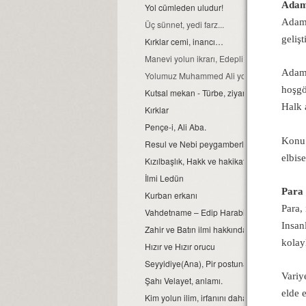
Adam
Yol cümleden uludur!
Adam 
Üç sünnet, yedi farz...
gelişt
Kırklar cemi, inancı…
Manevi yolun ikrarı, Edepli olmaktır.
Adam 
Yolumuz Muhammed Ali yoludur, başka yol b
hoşgör
Kutsal mekan - Türbe, ziyaretleri.
Halk 
Kırklar
Pençe-i, Ali Aba.
Konu 
Resul ve Nebi peygamberler...
elbis
Kızılbaşlık, Hakk ve hakikat yolunda; Kan ve c
İlmi Ledün
Para 
Kurban erkanı
Para,
Vahdetname – Edip Harabi
Insan
Zahir ve Batın ilmi hakkında...
kolay
Hızır ve Hızır orucu
Seyyidiye(Ana), Pir postuna oturabilir mi?
Variy
Şahı Velayet, anlamı.
elde 
Kim yolun ilim, irfanını daha iyi biliyor?