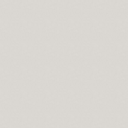
an, hal ehli olandır…
saldırı…