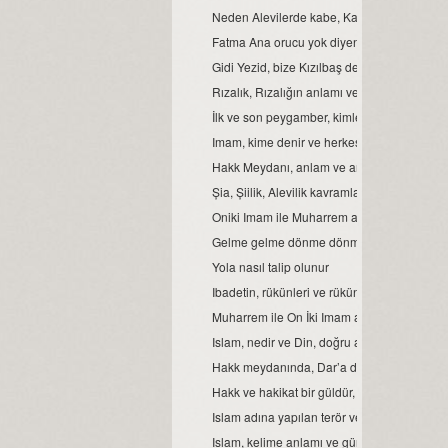
Neden Alevilerde kabe, Kamil-i Insan’dır?
Fatma Ana orucu yok diyenlere, cevabımı
Gidi Yezid, bize Kızılbaş demiş...
Rızalık, Rızalığın anlamı ve türleri…
İlk ve son peygamber, kimlerdir?
Imam, kime denir ve herkes, imam olabilir 
Hakk Meydanı, anlam ve amacı.
Șia, Șiilik, Alevilik kavramları ve manaları…
Oniki Imam ile Muharrem ayı, matem ve oru
Gelme gelme dönme dönme, gelenin malı d
Yola nasıl talip olunur
Ibadetin, rükünleri ve rükün manaları...
Muharrem ile On İki Imam ayları arasındaki 
Islam, nedir ve Din, doğru algılanmayınca ne
Hakk meydanında, Dar’a durmak…
Hakk ve hakikat bir güldür, cevri cefası ise g
Islam adına yapılan terör ve şiddetin, islaml
Islam, kelime anlamı ve günümüzde, müslü