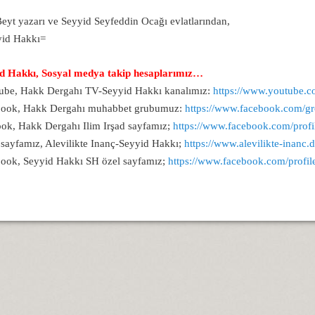
Beyt yazarı ve Seyyid Seyfeddin Ocağı evlatlarından,
düm?
yid Hakkı=
ilmeden, Alevi olunmaz...
d Hakkı, Sosyal medya takip hesaplarımız…
be, Hakk Dergahı TV-Seyyid Hakkı kanalımız:
https://www.youtube.c
book, Hakk Dergahı muhabbet grubumuz:
https://www.facebook.com/
ok, Hakk Dergahı Ilim Irşad sayfamız;
https://www.facebook.com/pro
ayfamız, Alevilikte Inanç-Seyyid Hakkı;
https://www.alevilikte-inanc.d
ook, Seyyid Hakkı SH özel sayfamız;
https://www.facebook.com/prof
iler?
raberliğin yoludur.
m olsun...