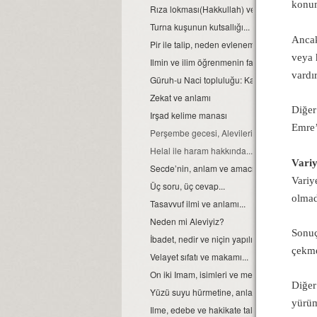
konum
Rıza lokması(Hakkullah) ve anlamı.
Turna kuşunun kutsallığı...
Ancak 
Pir ile talip, neden evlenemezler?
veya 
Ilmin ve ilim öğrenmenin faydası...
vardır
Güruh-u Naci topluluğu: Kavramsal ve Tar
Zekat ve anlamı
Diğer
Irşad kelime manası
Emre’
Perşembe gecesi, Alevilerin cem gecesidir..
Helal ile haram hakkında...
Variy
Secde’nin, anlam ve amacı.
Variy
Üç soru, üç cevap...
olmad
Tasavvuf ilmi ve anlamı...
Neden mi Aleviyiz?
Sonuç
İbadet, nedir ve niçin yapılır?
çekme
Velayet sıfatı ve makamı...
On iki Imam, isimleri ve mezarlarının yerleri.
Diğer
Yüzü suyu hürmetine, anlamı...
yürüm
Ilme, edebe ve hakikate talip olalım.