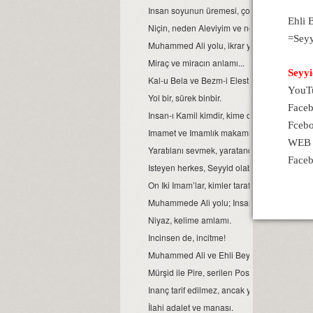
Insan soyunun üremesi, çoğalması.
Ehli 
Niçin, neden Aleviyim ve neden hor görül
=Sey
Muhammed Ali yolu, ikrar yoludur. Ikrar ver
Miraç ve miracın anlamı...
Seyyi
Kal-u Bela ve Bezm-i Elest
YouTu
Yol bir, sürek binbir.
Face
Insan-ı Kamil kimdir, kime denir?
Fcebo
Imamet ve Imamlık makamı...
WEB s
Yaratılanı sevmek, yaratandan ötürü...
Faceb
Isteyen herkes, Seyyid olabilir mi?
On Iki Imam’lar, kimler tarafından şehit edild
Muhammede Ali yolu; Insanlığın, birlik ve be
Niyaz, kelime amlamı.
Incinsen de, incitme!
Muhammed Ali ve Ehli Beyt’ine, dua ile sela
Mürşid ile Pire, serilen Postun anlamı...
Inanç tarif edilmez, ancak yaşanır...
İlahi adalet ve manası.