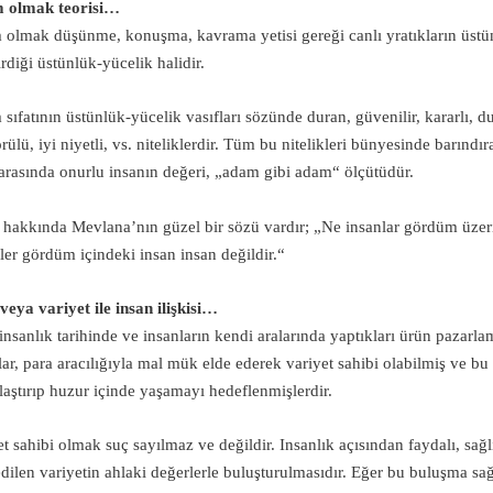
 olmak teorisi…
olmak düşünme, konuşma, kavrama yetisi gereği canlı yratıkların üstü
irdiği üstünlük-yücelik halidir.
sıfatının üstünlük-yücelik vasıfları sözünde duran, güvenilir, kararlı, du
ilmeyiz...
ülü, iyi niyetli, vs. niteliklerdir. Tüm bu nitelikleri bünyesinde barındır
arasında onurlu insanın değeri, „adam gibi adam“ ölçütüdür.
hakkında Mevlana’nın güzel bir sözü vardır; „Ne insanlar gördüm üzerin
eler gördüm içindeki insan insan değildir.“
an ile, verilen ikrardır...
veya variyet ile insan ilişkisi…
 insanlık tarihinde ve insanların kendi aralarında yaptıkları ürün pazarlam
lar, para aracılığıyla mal mük elde ederek variyet sahibi olabilmiş ve bu 
laştırıp huzur içinde yaşamayı hedeflenmişlerdir.
et sahibi olmak suç sayılmaz ve değildir. Insanlık açısından faydalı, s
edilen variyetin ahlaki değerlerle buluşturulmasıdır. Eğer bu buluşma s