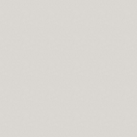
er…
 doğar…
...
k...
lar...
r…
sen oyalan…
tünleşelim…
or, şiddet ve terör unsuru görülüyor?