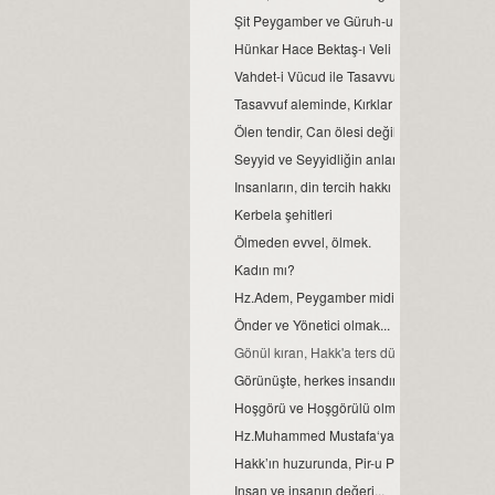
Șit Peygamber ve Güruh-u Naci toplumu...
Hünkar Hace Bektaş-ı Veli ismi ve anlamı.
Vahdet-i Vücud ile Tasavvuf bilgi teorisi...
Tasavvuf aleminde, Kırklar Meclisi…
Ölen tendir, Can ölesi değildir…
Seyyid ve Seyyidliğin anlamı.
Insanların, din tercih hakkı var mıdır?
Kerbela şehitleri
Ölmeden evvel, ölmek.
Kadın mı?
Hz.Adem, Peygamber midir?
Önder ve Yönetici olmak...
Gönül kıran, Hakk'a ters düşer...
Görünüşte, herkes insandır fakat gerçek ins
Hoşgörü ve Hoşgörülü olmak…
Hz.Muhammed Mustafa‘ya ve Islam dinine 
Hakk’ın huzurunda, Pir-u Pak olmak…
Insan ve insanın değeri...