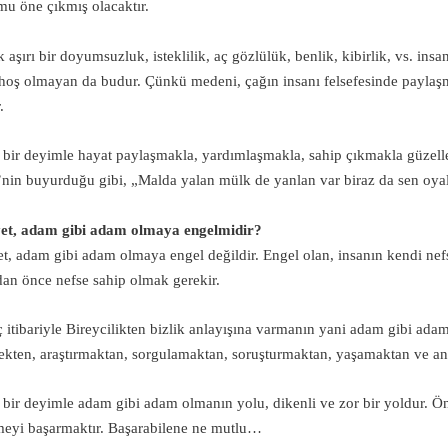
u öne çıkmış olacaktır.
aşırı bir doyumsuzluk, isteklilik, aç gözlülük, benlik, kibirlik, vs. insanı
hoş olmayan da budur. Çünkü medeni, çağın insanı felsefesinde paylaş
.
ihsel konumu
 bir deyimle hayat paylaşmakla, yardımlaşmakla, sahip çıkmakla güzell
nin buyurduğu gibi, „Malda yalan mülk de yanlan var biraz da sen oyala
.
et, adam gibi adam olmaya engelmidir?
et, adam gibi adam olmaya engel değildir. Engel olan, insanın kendi nef
an önce nefse sahip olmak gerekir.
 itibariyle Bireycilikten bizlik anlayışına varmanın yani adam gibi ad
kten, araştırmaktan, sorgulamaktan, soruşturmaktan, yaşamaktan ve a
 bir deyimle adam gibi adam olmanın yolu, dikenli ve zor bir yoldur. Ön
eyi başarmaktır. Başarabilene ne mutlu…