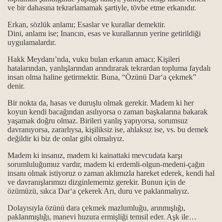
ve bir dahasına tekrarlamamak şartiyle, tövbe etme erkanıdır.
Erkan, sözlük anlamı; Esaslar ve kurallar demektir.
Dini, anlamı ise; Inancın, esas ve kurallarının yerine getirildiği
.
uygulamalardır.
Hakk Meydanı’nda, vuku bulan erkanın amacı; Kişileri
.
hatalarından, yanlışlarından arındırarak tekrardan topluma faydalı
insan olma haline getirmektir. Buna, “Özünü Dar‘a çekmek”
denir.
Bir nokta da, hasas ve duruşlu olmak gerekir. Madem ki her
itliği
koyun kendi bacağından asılıyorsa o zaman başkalarına bakarak
yaşamak doğru olmaz. Birileri yanlış yapıyorsa, sorumsuz
anlam ile önemi…
davranıyorsa, zararlıysa, kişiliksiz ise, ahlaksız ise, vs. bu demek
değildir ki biz de onlar gibi olmalıyız.
gösterilmiştir...
Madem ki insanız, madem ki kainattaki mevcudata karşı
sorumluluğumuz vardır, madem ki erdemli-olgun-medeni-çağın
..
insanı olmak istiyoruz o zaman aklımızla hareket ederek, kendi hal
ve davranışlarımızı dizginlememiz gerekir. Bunun için de
özümüzü, sıkca Dar‘a çekerek Arı, duru ve paklanmalıyız.
Dolayısıyla özünü dara çekmek mazlumluğu, arınmışlığı,
paklanmışlığı, manevi huzura ermişliği temsil eder. Aşk ile…