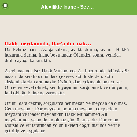
Alevilikte Inanç - Seyyid Hakkı
Hakk meydanında, Dar’a durmak…
Dar kelime mansı; Ayağa kalkma, ayakta durma, kıyamla Hakk’ın
huzuruna durma. Inanç boyutunda; Ölümden sonra, yeniden
un önemi
dirilip ayağa kalkmaktır.
Alevi inacında ise; Hakk Muhammed Ali huzurunda, Mürşid-Pir
 işlevi...
nazarında kendi özünü dara çekerek kötülüklerden, kötü
alışkanlıklardan arınmaktır. Özünü, dara çekmenin amacı ise;
vi din kitapları
Ölmeden evvel ölmek, kendi yaşamını sorgulamak ve dünyanın,
fani olduğu bilincine varmaktır.
Özünü dara çekme, sorgulama her mekan ve meydan da olmaz.
Cem meydanı; Dar meydanı, arınma meydanı, edep erkan
meydanı ve ibadet meydanıdır. Hakk Muhammed Ali
meydanı’nda yalan dolan olmaz çünkü kutsaldır. Dar erkanı,
...
Mürşid ve Pir tarafından yolun ilkeleri doğrultusunda yerine
getirilip ve uygulanır.