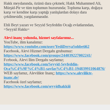
Hakk meydanında, özünü dara çekmek; Hakk Muhammed Ali,
Mürşid-Pir ve tüm toplumun huzurunda; Topluma karşı, doğaya
karşı ve kendine karşı yaptığı yanlışlardan dolayı dara
çekilmesidir, yargılanmasıdır.
.
Ehli Beyt yazarı ve Seyyid Seyfeddin Ocağı evlatlarından,
=Seyyid Hakkı=
.
Alevi inanç yolunda, hizmet sayfalarımız...
YouTube, ilim kanalımız:
https://www.youtube.com/user/YediDeryaSohbeti62
Facebook, Alevi Hizmet Dergah
ı
grubumuz:
itliği
https://www.facebook.com/groups/244039227002241/
Fcebook, Alevi Ilim Dergahı sayfamız;
anlam ile önemi…
https://www.facebook.com/Seyyid-Seyfeddin-
Oca%C4%9F%C4%B1-sayfas%C4%B1-194839911064876/
gösterilmiştir...
WEB sayfamız, Alevilikte Inanç;
https://www.alevilikte-
inanc.de/
Facebook özel sayfamız;
..
https://www.facebook.com/seyyidhakkiii