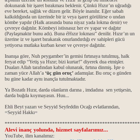
 ve anlamı.
dokunarak bir işaret bırakması beklenir. Çünkü Hızır’ın uğradığı
eve bereket, sağlık ve düzen gelir. Böyle inanılır. Eğer sabah
kalkıldığında un üzerinde bir iz veya işaret görülürse o undan
 teorisi...
kömbe yapılır (Halk arasında buna niyaz yada lokma denir) ve
çevreye dağıtılır. Kömbeyi istisnasız her ev yapar ve dağıtır
lisi…
(Paylaşmaktır bunu adı). Buna éHızır lokması” denilir. Hızır’ın un
üzerine iz ve işaret bırakarak onurlandırdığı ev sahipleri gücü
…
yetiyorsa mutlaka kurban keser ve çevreye dağıtılır.
Inanışa göre, Nuh peygamber’in gemisi fırtınaya tutulmuş, halk
feryat edip “Yetiş ya Hızır; bizi kurtar!” diyerek dua etmişler.
Duaları Allah tarafından kabul olunarak, fırtına dinmiş. İşte o
 mıdır?
zaman yüce Allah’a
‘üç gün oruç’
adamışlar. Bu oruç o günden
bu güne kadar aynı inançla tutulmaktadır.
Ya Bozatlı Hızır, darda olanların darına , imdadına sen yetişesin,
darda buğda koymayasın. Huu...
Ehli Beyt yazarı ve Seyyid Seyfeddin Ocağı evlatlarından,
=Seyyid Hakkı=
******************************************************
Alevi inanç yolunda, hizmet sayfalarımız...
YouTube, ilim kanalımız: