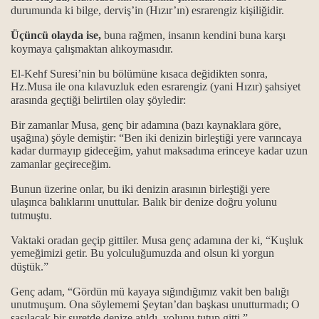
durumunda ki bilge, derviş’in (Hızır’ın) esrarengiz kişiliğidir.
Üçüncü olayda ise,
buna rağmen, insanın kendini buna karşı
koymaya çalışmaktan alıkoymasıdır.
El-Kehf Suresi’nin bu bölümüne kısaca değidikten sonra,
Hz.Musa ile ona kılavuzluk eden esrarengiz (yani Hızır) şahsiyet
arasında geçtiği belirtilen olay şöyledir:
Bir zamanlar Musa, genç bir adamına (bazı kaynaklara göre,
ktır.
uşağına) şöyle demiştir: “Ben iki denizin birleştiği yere varıncaya
kadar durmayıp gideceğim, yahut maksadıma erinceye kadar uzun
 başka yol bilmeyiz...
zamanlar geçireceğim.
Bunun üzerine onlar, bu iki denizin arasının birleştiği yere
i.
ulaşınca balıklarını unuttular. Balık bir denize doğru yolunu
tutmuştu.
Vaktaki oradan geçip gittiler. Musa genç adamına der ki, “Kuşluk
yemeğimizi getir. Bu yolculuğumuzda and olsun ki yorgun
düştük.”
Genç adam, “Gördün mü kayaya sığındığımız vakit ben balığı
unutmuşum. Ona söylememi Şeytan’dan başkası unutturmadı; O
nda; Kan ve can ile, verilen ikrardır...
şaşılacak bir suretde denize atıldı, yolunu tutup gitti.”