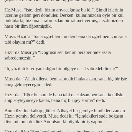
Hz.Musa, “işte, dedi, bizim arıyacağımız bu idi”. Şimdi izlerinin
üzerine gerisin geri döndüler. Derken, kullarımızdan öyle bir kul
buldularki, biz ona tarafımızdan bir rahmet vermiş, nezdimizden
hasır bir ilim öğretmişdik.
Musa, Hızır’a “Sana öğretilen ilimden bana da öğretmen için sana
tabi olayım mı?” dedi.
Hızır da Musa’ya “Doğrusu sen benim beraberimde asala
sabredemezsin.”
“Iç yüzünü kavrıyamadığın bir bilgeye nasıl sabredebilirsin?”
rabilir mi?
Musa da: “Allah dilerse beni sabredici bulacaksın, sana hiç bir işte
karşı gelmeyeceğim” dedi.
Hızır da: “Eğer bu suretle bana tabi olacaksan ben sana kendisini
 biliyor?
anıp söyleyinceye kadar, bana hiç bir şey sorma” dedi.
amı.
Bunu üzerine kalkıp gittiler. Nihayet bir gemiye bindikleri zaman
Hızır, gemiyi deliverdi. Musa dedi ki; “İçindekileri suda boğasın
diye mi onu deldin? Andolsun ki büyük bir iş yaptın.”
Hızır dedi ki; “Sen beraberimde asla sabredemezsin demedim