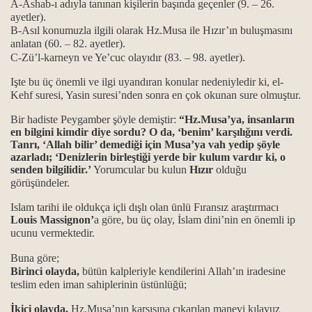
A-Ashab-ı adıyla tanınan kişilerin başında geçenler (9. – 26.
ayetler).
B-Asıl konumuzla ilgili olarak Hz.Musa ile Hızır’ın buluşmasını
anlatan (60. – 82. ayetler).
.
C-Zü’l-karneyn ve Ye’cuc olayıdır (83. – 98. ayetler).
Işte bu üç önemli ve ilgi uyandıran konular nedeniyledir ki, el-
.
Kehf suresi, Yasin suresi’nden sonra en çok okunan sure olmuştur.
Bir hadiste Peygamber şöyle demiştir:
“Hz.Musa’ya, insanların
en bilgini kimdir diye sordu? O da, ‘benim’ karşılığını verdi.
Tanrı, ‘Allah bilir’ demediği için Musa’ya vah yedip şöyle
itliği
azarladı; ‘Denizlerin birleştiği yerde bir kulum vardır ki, o
senden bilgilidir.’
Yorumcular bu kulun
Hızır
olduğu
anlam ile önemi…
görüşündeler.
gösterilmiştir...
Islam tarihi ile oldukça içli dışlı olan ünlü Fıransız araştırmacı
Louis Massignon’
a göre, bu üç olay, İslam dini’nin en önemli ip
ucunu vermektedir.
..
Buna göre;
Birinci olayda,
bütün kalpleriyle kendilerini Allah’ın iradesine
teslim eden iman sahiplerinin üstünlüğü;
İkici olayda,
Hz.Musa’nın karşısına çıkarılan manevi kılavuz