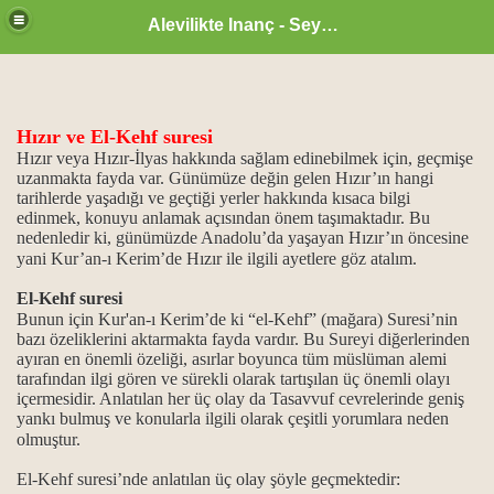
Alevilikte Inanç - Seyyid Hakkı
Hızır ve El-Kehf suresi
Hızır veya Hızır-İlyas hakkında sağlam edinebilmek için, geçmişe
uzanmakta fayda var. Günümüze değin gelen Hızır’ın hangi
tarihlerde yaşadığı ve geçtiği yerler hakkında kısaca bilgi
un önemi
edinmek, konuyu anlamak açısından önem taşımaktadır. Bu
nedenledir ki, günümüzde Anadolu’da yaşayan Hızır’ın öncesine
 işlevi...
yani Kur’an-ı Kerim’de Hızır ile ilgili ayetlere göz atalım.
El-Kehf suresi
vi din kitapları
Bunun için Kur'an-ı Kerim’de ki “el-Kehf” (mağara) Suresi’nin
bazı özeliklerini aktarmakta fayda vardır. Bu Sureyi diğerlerinden
ayıran en önemli özeliği, asırlar boyunca tüm müslüman alemi
tarafından ilgi gören ve sürekli olarak tartışılan üç önemli olayı
içermesidir. Anlatılan her üç olay da Tasavvuf cevrelerinde geniş
yankı bulmuş ve konularla ilgili olarak çeşitli yorumlara neden
olmuştur.
...
El-Kehf suresi’nde anlatılan üç olay şöyle geçmektedir: