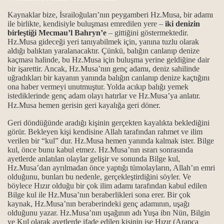
Kaynaklar bize, İsrailoğuları’nın peygamberi Hz.Musa, bir adamı
r?
ile birlikte, kendisiyle buluşması emredilen yere –
iki denizin
birleştiği Mecmau’l Bahryn’e
– gittiğini göstermektedir.
Hz.Musa gideceği yeri tanıyabilmek için, yanına tuzlu olarak
aldığı balıktan yaralanacaktır. Çünkü, balığın canlanıp denize
kaçması halinde, bu Hz.Musa için buluşma yerine geldiğine dair
türü...
bir işarettir. Ancak, Hz.Musa’nın genç adamı, deniz sahilinde
uğradıkları bir kayanın yanında balığın canlanıp denize kaçtığını
 mi?
ona haber vermeyi unutmuştur. Yolda acıkıp balığı yemek
istediklerinde genç adam olayı hatırlar ve Hz.Musa’ya anlatır.
Hz.Musa hemen gerisin geri kayalığa geri döner.
n şehit edildiler?
Geri döndüğünde aradığı kişinin gerçekten kayalıkta beklediğini
 birlik ve beraberliğin yoludur.
görür. Bekleyen kişi kendisine Allah tarafından rahmet ve ilim
verilen bir “kul” dur. Hz.Musa hemen yanında kalmak ister. Bilge
kul, önce bunu kabul etmez. Hz.Musa’nın ısrarı sonrasında
ayetlerde anlatılan olaylar gelişir ve sonunda Bilge kul,
Hz.Musa’dan ayrılmadan önce yaptığı tümolayların, Allah’ın emri
olduğunu, bunları bu nedenle, gerçekleştirdiğini söyler. Ve
böylece Hızır olduğu bir çok ilim adamı tarafından kabul edilen
dua ile selam olsun...
Bilge kul ile Hz.Musa’nın beraberlikleri sona erer. Bir çok
kaynak, Hz.Musa’nın beraberindeki genç adamının, uşağı
olduğunu yazar. Hz.Musa’nın uşağının adı Yuşa ibn Nün, Bilgin
nlamı...
ve Kul olarak ayetlerde ifade edilen kişinin ise Hızır (Arapça