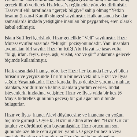
gerçek ilim) verilerek Hz.Musa’yı eğitmekle görevlendirilmiştir.
Tasavvuf ehli tarafından “gerçek bilgiye” sahip olmuş “Yetkin
enin malı dönenin canı manası.
insanın (insan-i Kamil) simgesi sayılmıştır. Halk arasında ise dar
zamanlarda imdada yetiştiğine inanılan bir peygamber, eren olarak
kabul edilmiştir.
Islam Sufi’leri içerisinde Hızır genelikle “Veli” sayılmıştır. Hızır
aları...
Mutasavvuflar arasında “Mürşit” pozisyonundadır. Yani insanları
aydınlatan biri sayılır. Hızır’ın içtiği Abı Hayat ise tasavvufta
 arasındaki fark, nedir?
“bilgi, irfan, feyiz, neşe, aşk, vuslat, söz ve şiir” anlamına gelecek
biçimde kullanılmıştır.
anmayınca neler olabilir?
Halk arasındaki inanışa göre ise: Hızır her konuda her şeyi bilen
birisidir ve yeryüzünde Tnrı’nın bir nevi vekilidir. Hızır ve İlyas
mak…
sağdır. Yaşamaktadır. Hızır karada, İlyas denizde yardıma muhtaç
olanlara, zor durumda kalmış olanlara yardım ederler. İmdat
i cefası ise gülün dikenidir.
isteyenlerin imdadına yetişirler. Hızır ve İlyas yılda bir kez (6
Mayıs hıdırellez gününün gecesi) bir gül ağacının dibinde
detin, islamla alakası ve yeri varmıdır?
buluşurlar.
Hızır ve İlyas inancı Alevi düşüncesine ve inancına en yoğun
üzde, müslüman ülkelerde yaşanan islam...
biçimde girmiştir. Öyle ki, Hızır’ın adına atfedilen “Hızır Orucu”
tutulur ve dördüncü gün bayramlaştılar. Hızır orucunun son
 toplumu...
gününde özellikle cem ayinleri yapılır. O geçe bir bezin veya
tepsinin üzerine un konulur ve Hızır’ın gelip bu nimetlere