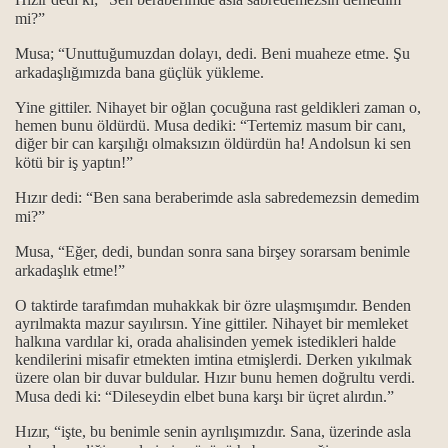
r?
mi?”
...
Musa; “Unuttuğumuzdan dolayı, dedi. Beni muaheze etme. Şu
arkadaşlığımızda bana güçlük yükleme.
amsal ve Tarihsel konumu
Yine gittiler. Nihayet bir oğlan çocuğuna rast geldikleri zaman o,
hemen bunu öldürdü. Musa dediki: “Tertemiz masum bir canı,
diğer bir can karşılığı olmaksızın öldürdün ha! Andolsun ki sen
kötü bir iş yaptın!”
Hızır dedi: “Ben sana beraberimde asla sabredemezsin demedim
mi?”
 gecesidir...
Musa, “Eğer, dedi, bundan sonra sana birşey sorarsam benimle
arkadaşlık etme!”
O taktirde tarafımdan muhakkak bir özre ulaşmışımdır. Benden
ayrılmakta mazur sayılırsın. Yine gittiler. Nihayet bir memleket
halkına vardılar ki, orada ahalisinden yemek istedikleri halde
kendilerini misafir etmekten imtina etmişlerdi. Derken yıkılmak
üzere olan bir duvar buldular. Hızır bunu hemen doğrultu verdi.
Musa dedi ki: “Dileseydin elbet buna karşı bir üçret alırdın.”
Hızır, “işte, bu benimle senin ayrılışımızdır. Sana, üzerinde asla