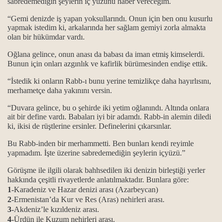
sabredemediğin şeylerin iç yüzünü haber vereceğim.
“Gemi denizde iş yapan yoksullarındı. Onun için ben onu kusurlu
yapmak istedim ki, arkalarında her sağlam gemiyi zorla almakta
olan bir hükümdar vardı.
Oğlana gelince, onun anası da babası da iman etmiş kimselerdi.
ının yerleri.
Bunun için onları azgınlık ve kafirlik bürümesinden endişe ettik.
“İstedik ki onların Rabb-ı bunu yerine temizlikçe daha hayırlısını,
merhametçe daha yakınını versin.
alım.
“Duvara gelince, bu o şehirde iki yetim oğlanındı. Altında onlara
ait bir define vardı. Babaları iyi bir adamdı. Rabb-in alemin diledi
ması.
ki, ikisi de rüştlerine ersinler. Definelerini çıkarsınlar.
n hor görüldüm?
Bu Rabb-inden bir merhammetti. Ben bunları kendi reyimle
yapmadım. İşte üzerine sabredemediğin şeylerin içyüzü.”
r. Ikrar verilmeden, Alevi olunmaz...
Görüşme ile ilgili olarak bahhsedilen iki denizin birleştiği yerler
hakkında çeşitli rivayetlerde anlatılmaktadır. Bunlara göre:
1-
Karadeniz ve Hazar denizi arası (Azarbeycan)
2-
Ermenistan’da Kur ve Res (Aras) nehirleri arası.
3-
Akdeniz’le kızıldeniz arası.
4-
Ürdün ile Kuzum nehirleri arası.