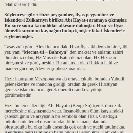
telafuz Hard)’ dır.
r...
Söylenceye göre: Hızır peygamber, İlyas peygamber ve
Iskender-i Zülkarnyn birlikte Abı Hayat-ı aramaya çıkmışlar.
Bir süre sonra karanlıklar ülkesine dalmışlar. Hızır ve İlyas
ölmezlik suyunun kaynağını bulup içmişler fakat İskender’e
Insan’dır?
söylememişler.
e, cevabımız…
Tasavvufa göre, Alevi inancındaki Hızır İlyas iki denizin birleştiği
yer, yani “
Mecma-ül – Bahreyn”
den maksat ve anlamı: zahiri
.
ilim denizi olan, Hz.Musa ile Batın denizi olan, Hz.Hızır2ın
birleşmesi ve görüşmesidir. Bu anlamda olan Hakkın ilahi ve
manevi gücüne, Aleviler şüphesiz inanırlar.
eri…
Hızır inanışının Mezopotamya da ortaya çıktığı, buradan Yahudi
r?
geleneklerine ve inancına girdiği, oradan da gerek Hırıstiyan
gerekse islam inancınagerek önemli oranda yayıldığı
am olabilir mi?
görülmektedir.
Hızır’ın temel özelliği, Abı Hayat-ı (Bengi Su) içerek ölmezlik
.
mertebesine ulaşmasında yatar. İnsanoğlunun ölüm karşısındaki
çaresizliğinin ve arayışının bir sembolü olan Hızır, Ortadoğu
ve manaları…
mitolojisinin temel unsurlarından biridir. İnanç alanında
oluşturduğu bu olgu halk arasında çok canlı ve güçlü tutulmakta.
matem ve oruç erkanı
Kendisine tanrı tarafından batın bilgisi (Ledün ilmi, Hakikat ilmi,