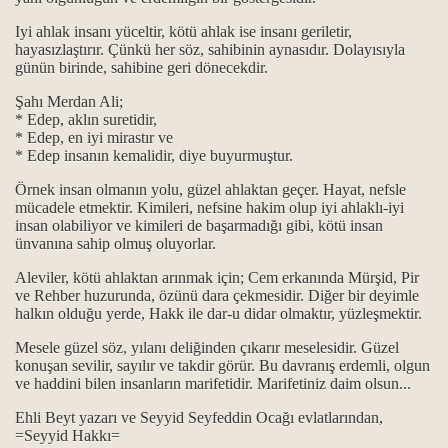
Iyi ahlak insanı yüceltir, kötü ahlak ise insanı geriletir,
hayasızlaştırır. Çünkü her söz, sahibinin aynasıdır. Dolayısıyla
günün birinde, sahibine geri dönecekdir.
.
Şahı Merdan Ali;
* Edep, aklın suretidir,
.
* Edep, en iyi mirastır ve
* Edep insanın kemalidir, diye buyurmuştur.
Örnek insan olmanın yolu, güzel ahlaktan geçer. Hayat, nefsle
mücadele etmektir. Kimileri, nefsine hakim olup iyi ahlaklı-iyi
itliği
insan olabiliyor ve kimileri de başarmadığı gibi, kötü insan
ünvanına sahip olmuş oluyorlar.
anlam ile önemi…
Aleviler, kötü ahlaktan arınmak için; Cem erkanında Mürşid, Pir
gösterilmiştir...
ve Rehber huzurunda, özünü dara çekmesidir. Diğer bir deyimle
halkın olduğu yerde, Hakk ile dar-u didar olmaktır, yüzleşmektir.
..
Mesele güzel söz, yılanı deliğinden çıkarır meselesidir. Güzel
konuşan sevilir, sayılır ve takdir görür. Bu davranış erdemli, olgun
ve haddini bilen insanların marifetidir. Marifetiniz daim olsun...
Ehli Beyt yazarı ve Seyyid Seyfeddin Ocağı evlatlarından,
=Seyyid Hakkı=