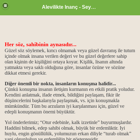
Alevilikte Inanç - Seyyid Hakkı
Her söz, sahibinin aynasıdır...
Güzel söz söylemek, kırıcı olmamak veya güzel davranış ile tutum
içinde olmak insana verilen değeri ve bu güzel değerlere sahip
un önemi
olan kişinin de kişiliğini ortaya koyar. Kişilik, lisanın altında
yatmakta veya saklı olduğuna göre, insanlar özüne ve sözüne
dikkat etmesi gerekir.
 işlevi...
Diğer önemli bir nokta, insanların konuşma halidir...
vi din kitapları
Çünkü konuşma insanın iletişim kurmanın en etkili pratik yoludur.
Kendini anlatmak, ifade etmek, bildiğini paylaşam, fikir ile
düşüncelerini başkalarıyla paylaşmak, vs. için konuşmakla
mümkündür. Tüm bu arzuların iyi karşılanması için, güzel ve
edepli konuşmanın önemi büyüktür.
Yol önderlerimiz; “Otur edebinle, kalk izzetinle” buyurmuşlardır.
...
Haddini bilmek, edep sahibi olmak, büyük bir erdemliktir. Iyi
huylu, engin gönüllülük, yolumuzun erkan diliyle “turab olmak”
yani olgunluğun ve erdemliğin bir göstergesidir.