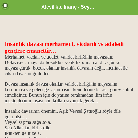
Alevilikte Inanç - Seyyid Hakkı
Insanlık davası merhametli, vicdanlı ve adaletli
gençlere emanettir…
Merhamet, vicdan ve adalet, vahdet birliğinin mayasıdır.
un önemi
Dolayısıyla maya da bozukluk ve ikilik olmamalıdır. Çünkü
mayası çürük, bozuk olanlar insanlık davasını değil, menfaat ile
 işlevi...
çıkar davasını güderler.
Davası insanlık davası olanlar, vahdet birliğinin mayasının
vi din kitapları
korunması ve geleceğe taşınmasını kendilerine bir asıl görev kabul
etmelidirler. Bunun için de yarına bırakmadan ilim irfan
mekteplerinin inşası için kolları sıvamak gerekir.
Insanlık davasının önemini, Aşık Veysel Şatıroğlu şöyle dile
getirmiştir…
Veysel sapma sağa sola,
...
Sen Allah'tan birlik dile.
İkilikten gelir bela,