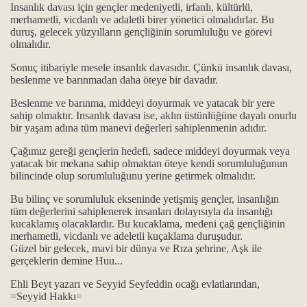
Insanlık davası için gençler medeniyetli, irfanlı, kültürlü,
merhametli, vicdanlı ve adaletli birer yönetici olmalıdırlar. Bu
duruş, gelecek yüzyılların gençliğinin sorumluluğu ve görevi
olmalıdır.
Sonuç itibariyle
mesele insanlık davasıdır. Çünkü insanlık davası,
beslenme ve barınmadan daha öteye bir davadır.
Beslenme ve barınma, middeyi doyurmak ve yatacak bir yere
sahip olmaktır. Insanlık davası ise, aklın üstünlüğüne dayalı onurlu
ktır.
bir yaşam adına tüm manevi değerleri sahiplenmenin adıdır.
Çağımız gereği gençlerin hedefi, sadece middeyi doyurmak veya
 başka yol bilmeyiz...
yatacak bir mekana sahip olmaktan öteye kendi sorumluluğunun
bilincinde olup sorumluluğunu yerine getirmek olmalıdır.
i.
Bu bilinç ve sorumluluk ekseninde yetişmiş gençler, insanlığın
tüm değerlerini sahiplenerek insanları dolayısıyla da insanlığı
kucaklamış olacaklardır. Bu kucaklama, medeni çağ gençliğinin
merhametli, vicdanlı ve adeletli kuçaklama duruşudur.
Güzel bir gelecek, mavi bir dünya ve Rıza şehrine, Aşk ile
gerçeklerin demine Huu...
Ehli Beyt yazarı ve Seyyid Seyfeddin ocağı evlatlarından,
=Seyyid Hakkı=
nda; Kan ve can ile, verilen ikrardır...