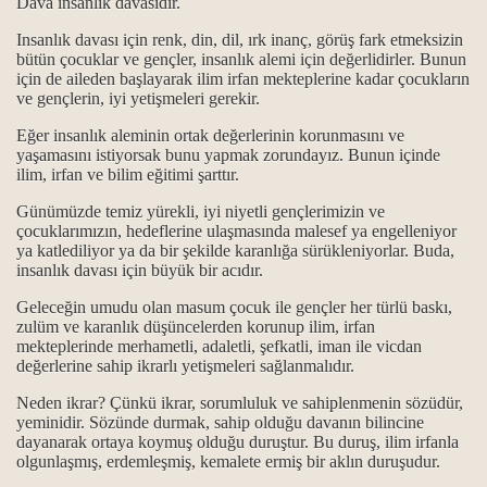
Dâva insanlık dâvasıdır.
Insanlık davası için renk, din, dil, ırk inanç, görüş fark etmeksizin
bütün çocuklar ve gençler, insanlık alemi için değerlidirler. Bunun
için de aileden başlayarak ilim irfan mekteplerine kadar çocukların
.
ve gençlerin, iyi yetişmeleri gerekir.
Eğer insanlık aleminin ortak değerlerinin korunmasını ve
.
yaşamasını istiyorsak bunu yapmak zorundayız. Bunun içinde
ilim, irfan ve bilim eğitimi şarttır.
Günümüzde temiz yürekli, iyi niyetli gençlerimizin ve
itliği
çocuklarımızın, hedeflerine ulaşmasında malesef ya engelleniyor
ya katlediliyor ya da bir şekilde karanlığa sürükleniyorlar. Buda,
insanlık davası için büyük bir acıdır.
anlam ile önemi…
Geleceğin umudu olan masum çocuk ile gençler her türlü baskı,
gösterilmiştir...
zulüm ve karanlık düşüncelerden korunup ilim, irfan
mekteplerinde merhametli, adaletli, şefkatli, iman ile vicdan
..
değerlerine sahip ikrarlı yetişmeleri sağlanmalıdır.
Neden ikrar? Çünkü ikrar, sorumluluk ve sahiplenmenin sözüdür,
yeminidir. Sözünde durmak, sahip olduğu davanın bilincine
dayanarak ortaya koymuş olduğu duruştur. Bu duruş, ilim irfanla
olgunlaşmış, erdemleşmiş, kemalete ermiş bir aklın duruşudur.