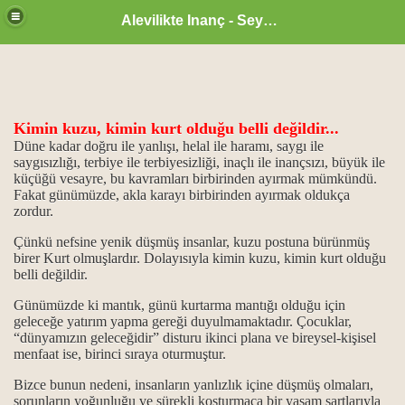
Alevilikte Inanç - Seyyid Hakkı
Kimin kuzu, kimin kurt olduğu belli değildir...
Düne kadar doğru ile yanlışı, helal ile haramı, saygı ile
saygısızlığı, terbiye ile terbiyesizliği, inaçlı ile inançsızı, büyük ile
un önemi
küçüğü vesayre, bu kavramları birbirinden ayırmak mümkündü.
Fakat günümüzde, akla karayı birbirinden ayırmak oldukça
zordur.
 işlevi...
Çünkü nefsine yenik düşmüş insanlar, kuzu postuna bürünmüş
vi din kitapları
birer Kurt olmuşlardır. Dolayısıyla kimin kuzu, kimin kurt olduğu
belli değildir.
Günümüzde ki mantık, günü kurtarma mantığı olduğu için
geleceğe yatırım yapma gereği duyulmamaktadır. Çocuklar,
“dünyamızın geleceğidir” disturu ikinci plana ve bireysel-kişisel
menfaat ise, birinci sıraya oturmuştur.
...
Bizce bunun nedeni, insanların yanlızlık içine düşmüş olmaları,
sorunların yoğunluğu ve sürekli koşturmaca bir yaşam şartlarıyla