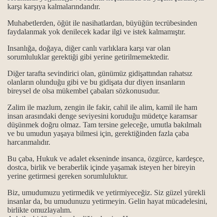
karşı karşıya kalmalarındandır.
Muhabetlerden, öğüt ile nasihatlardan, büyüğün tecrübesinden
faydalanmak yok denilecek kadar ilgi ve istek kalmamıştır.
.
Insanlığa, doğaya, diğer canlı varlıklara karşı var olan
sorumluluklar gerektiği gibi yerine getirilmemektedir.
.
Diğer tarafta sevindirici olan, günümüz gidişattından rahatsız
olanların olunduğu gibi ve bu gidişata dur diyen insanların
bireysel de olsa mükembel çabaları sözkonusudur.
itliği
Zalim ile mazlum, zengin ile fakir, cahil ile alim, kamil ile ham
insan arasındaki denge seviyesini koruduğu müdetçe karamsar
anlam ile önemi…
düşünmek doğru olmaz. Tam tersine geleceğe, umutla bakılmalı
ve bu umudun yaşaya bilmesi için, gerektiğinden fazla çaba
harcanmalıdır.
gösterilmiştir...
Bu çaba, Hukuk ve adalet ekseninde insanca, özgürce, kardeşce,
..
dostca, birlik ve beraberlik içinde yaşamak isteyen her bireyin
yerine getirmesi gereken sorumluluktur.
Biz, umudumuzu yetirmedik ve yetirmiyeceğiz. Siz güzel yürekli
insanlar da, bu umudunuzu yetirmeyin. Gelin hayat mücadelesini,
birlikte omuzlayalım.