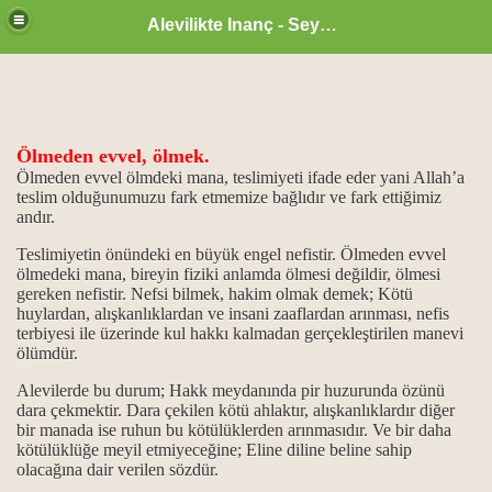
Alevilikte Inanç - Seyyid Hakkı
Ölmeden evvel, ölmek.
Ölmeden evvel ölmdeki mana, teslimiyeti ifade eder yani Allah’a
teslim olduğunumuzu fark etmemize bağlıdır ve fark ettiğimiz
un önemi
andır.
Teslimiyetin önündeki en büyük engel nefistir. Ölmeden evvel
 işlevi...
ölmedeki mana, bireyin fiziki anlamda ölmesi değildir, ölmesi
gereken nefistir. Nefsi bilmek, hakim olmak demek; Kötü
vi din kitapları
huylardan, alışkanlıklardan ve insani zaaflardan arınması, nefis
terbiyesi ile üzerinde kul hakkı kalmadan gerçekleştirilen manevi
ölümdür.
Alevilerde bu durum; Hakk meydanında pir huzurunda özünü
dara çekmektir. Dara çekilen kötü ahlaktır, alışkanlıklardır diğer
bir manada ise ruhun bu kötülüklerden arınmasıdır. Ve bir daha
...
kötülüklüğe meyil etmiyeceğine; Eline diline beline sahip
olacağına dair verilen sözdür.