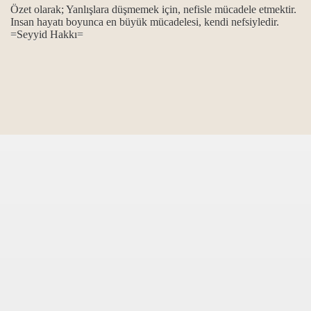
Özet olarak; Yanlışlara düşmemek için, nefisle mücadele etmektir.
Insan hayatı boyunca en büyük mücadelesi, kendi nefsiyledir.
=Seyyid Hakkı=
.
.
itliği
anlam ile önemi…
gösterilmiştir...
..