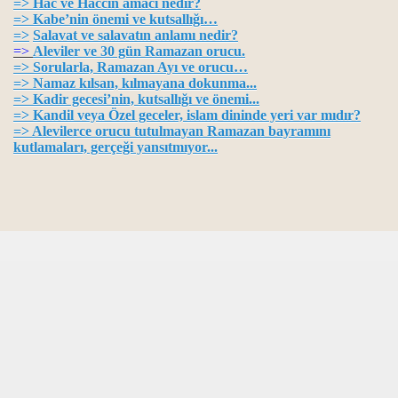
=> H
ac ve Haccın amacı nedir?
=> K
abe’nin önemi ve kutsallığı…
=>
S
alavat ve salavatın anlamı nedir?
 anayasasıdır...
=>
Aleviler ve 30 gün Ramazan orucu.
=>
Sorularla, Ramazan Ayı ve orucu…
z.Musa muhabbeti…
=> Namaz kılsan, kılmayana dokunma...
=> K
adir gecesi’nin, kutsallığı ve önemi...
=> K
andil veya Özel geceler, islam dininde yeri var mıdır?
=> A
levilerce orucu tutulmayan Ramazan bayramını
kutlamaları, gerçeği yansıtmıyor...
ma...
 dininde yeri var mıdır?
nemi...
ucu…