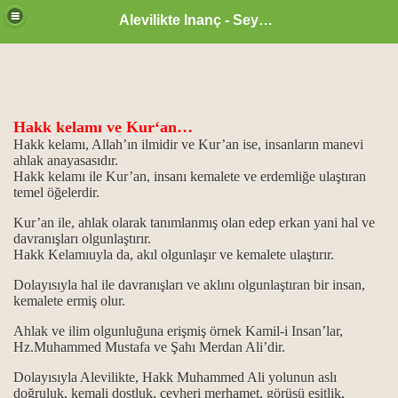
Alevilikte Inanç - Seyyid Hakkı
Hakk kelamı ve Kur‘an…
Hakk kelamı, Allah’ın ilmidir ve Kur’an ise, insanların manevi
ahlak anayasasıdır.
Hakk kelamı ile Kur’an, insanı kemalete ve erdemliğe ulaştıran
temel öğelerdir.
Kur’an ile, ahlak olarak tanımlanmış olan edep erkan yani hal ve
davranışları olgunlaştırır.
Hakk Kelamıuyla da, akıl olgunlaşır ve kemalete ulaştırır.
Dolayısıyla hal ile davranışları ve aklını olgunlaştıran bir insan,
kemalete ermiş olur.
zan ayı
Ahlak ve ilim olgunluğuna erişmiş örnek Kamil-i Insan’lar,
Hz.Muhammed Mustafa ve Şahı Merdan Ali’dir.
ne, sahip olmaktır...
Dolayısıyla Alevilikte, Hakk Muhammed Ali yolunun aslı
doğruluk, kemali dostluk, cevheri merhamet, görüşü eşitlik,