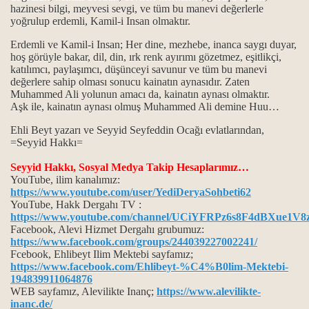
hazinesi bilgi, meyvesi sevgi, ve tüm bu manevi değerlerle
yoğrulup erdemli, Kamil-i Insan olmaktır.
 anayasasıdır...
Erdemli ve Kamil-i Insan; Her dine, mezhebe, inanca saygı duyar,
z.Musa muhabbeti…
hoş görüyle bakar, dil, din, ırk renk ayırımı gözetmez, eşitlikçi,
katılımcı, paylaşımcı, düşünceyi savunur ve tüm bu manevi
değerlere sahip olması sonucu kainatın aynasıdır. Zaten
Muhammed Ali yolunun amacı da, kainatın aynası olmaktır.
Aşk ile, kainatın aynası olmuş Muhammed Ali demine Huu…
ma...
Ehli Beyt yazarı ve Seyyid Seyfeddin Ocağı evlatlarından,
=Seyyid Hakkı=
Seyyid Hakkı, Sosyal Medya Takip Hesaplarımız…
YouTube, ilim kanalımız:
https://www.youtube.com/user/YediDeryaSohbeti62
 dininde yeri var mıdır?
YouTube, Hakk Dergahı TV :
https://www.youtube.com/channel/UCiYFRPz6s8F4dBXue1V8
Facebook, Alevi Hizmet Dergahı grubumuz:
nemi...
https://www.facebook.com/groups/244039227002241/
Fcebook, Ehlibeyt Ilim Mektebi sayfamız;
https://www.facebook.com/Ehlibeyt-%C4%B0lim-Mektebi-
194839911064876
ucu…
WEB sayfamız, Alevilikte Inanç;
https://www.alevilikte-
inanc.de/