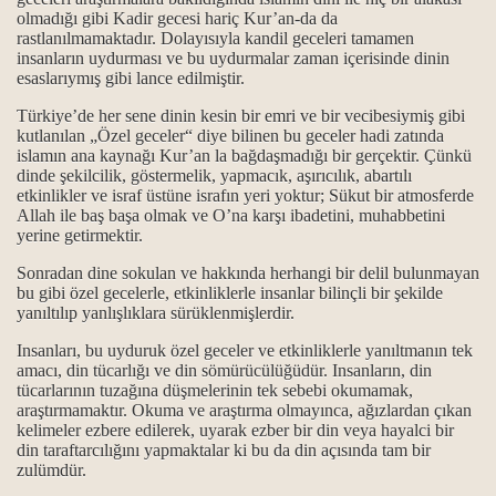
olmadığı gibi Kadir gecesi hariç Kur’an-da da
rastlanılmamaktadır. Dolayısıyla kandil geceleri tamamen
insanların uydurması ve bu uydurmalar zaman içerisinde dinin
ir?
esaslarıymış gibi lance edilmiştir.
Türkiye’de her sene dinin kesin bir emri ve bir vecibesiymiş gibi
kutlanılan „Özel geceler“ diye bilinen bu geceler hadi zatında
islamın ana kaynağı Kur’an la bağdaşmadığı bir gerçektir. Çünkü
dinde şekilcilik, göstermelik, yapmacık, aşırıcılık, abartılı
etkinlikler ve israf üstüne israfın yeri yoktur; Sükut bir atmosferde
inmemiştir inmeye başlamıştır...
Allah ile baş başa olmak ve O’na karşı ibadetini, muhabbetini
yerine getirmektir.
iş, kim yazmış ve neden artık gelmiyor?
Sonradan dine sokulan ve hakkında herhangi bir delil bulunmayan
bu gibi özel gecelerle, etkinliklerle insanlar bilinçli bir şekilde
mazan bayramını kutlamaları, gerçeği yansıtmıyor...
yanıltılıp yanlışlıklara sürüklenmişlerdir.
ak değil OKUMAKtır...
Insanları, bu uyduruk özel geceler ve etkinliklerle yanıltmanın tek
amacı, din tücarlığı ve din sömürücülüğüdür. Insanların, din
tücarlarının tuzağına düşmelerinin tek sebebi okumamak,
tler...
araştırmamaktır. Okuma ve araştırma olmayınca, ağızlardan çıkan
kelimeler ezbere edilerek, uyarak ezber bir din veya hayalci bir
din taraftarcılığını yapmaktalar ki bu da din açısında tam bir
zulümdür.