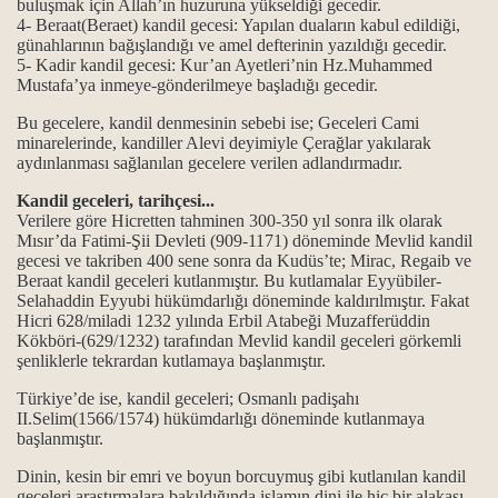
buluşmak için Allah’ın huzuruna yükseldiği gecedir.
4- Beraat(Beraet) kandil gecesi: Yapılan duaların kabul edildiği,
 anayasasıdır...
günahlarının bağışlandığı ve amel defterinin yazıldığı gecedir.
5- Kadir kandil gecesi: Kur’an Ayetleri’nin Hz.Muhammed
Mustafa’ya inmeye-gönderilmeye başladığı gecedir.
z.Musa muhabbeti…
Bu gecelere, kandil denmesinin sebebi ise; Geceleri Cami
minarelerinde, kandiller Alevi deyimiyle Çerağlar yakılarak
aydınlanması sağlanılan gecelere verilen adlandırmadır.
ma...
Kandil geceleri, tarihçesi...
Verilere göre Hicretten tahminen 300-350 yıl sonra ilk olarak
Mısır’da Fatimi-Şii Devleti (909-1171) döneminde Mevlid kandil
gecesi ve takriben 400 sene sonra da Kudüs’te; Mirac, Regaib ve
Beraat kandil geceleri kutlanmıştır. Bu kutlamalar Eyyübiler-
Selahaddin Eyyubi hükümdarlığı döneminde kaldırılmıştır. Fakat
Hicri 628/miladi 1232 yılında Erbil Atabeği Muzafferüddin
 dininde yeri var mıdır?
Kökböri-(629/1232) tarafından Mevlid kandil geceleri görkemli
şenliklerle tekrardan kutlamaya başlanmıştır.
nemi...
Türkiye’de ise, kandil geceleri; Osmanlı padişahı
II.Selim(1566/1574) hükümdarlığı döneminde kutlanmaya
başlanmıştır.
ucu…
Dinin, kesin bir emri ve boyun borcuymuş gibi kutlanılan kandil
geceleri araştırmalara bakıldığında islamın dini ile hiç bir alakası