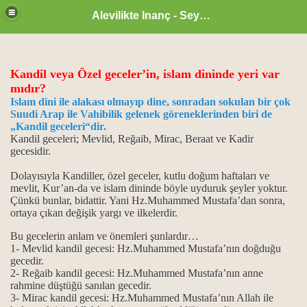
Alevilikte Inanç - Seyyid Hakkı
Kandil veya Özel geceler’in, islam dininde yeri var
mıdır?
Islam dini ile alakası olmayıp dine, sonradan sokulan bir çok
Suudi Arap ile Vahibilik gelenek göreneklerinden biri de
„Kandil geceleri“dir.
Kandil geceleri; Mevlid, Reğaib, Mirac, Beraat ve Kadir
gecesidir.
Dolayısıyla
Kandiller, özel geceler, kutlu doğum haftaları ve
mevlit, Kur’an-da ve islam dininde böyle uyduruk şeyler yoktur.
Çünkü bunlar, bidattir. Yani Hz.Muhammed Mustafa’dan sonra,
ortaya çıkan değişik yargı ve ilkelerdir.
Bu gecelerin anlam ve önemleri şunlardır…
zan ayı
1- Mevlid kandil gecesi: Hz.Muhammed Mustafa’nın doğduğu
gecedir.
2- Reğaib kandil gecesi: Hz.Muhammed Mustafa’nın anne
ne, sahip olmaktır...
rahmine düştüğü sanılan gecedir.
3- Mirac kandil gecesi: Hz.Muhammed Mustafa’nın Allah ile