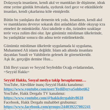
Dolayısıyla insanların, kendi akıl ve mantıkları ile düşünme, idrak
etme yerine günlük fetvalarla, uyduruk özel gece ve etkinliklerle
insanları, kendi çıkarlarına köle etmişlerdir.
Bütün bu yanlışlara dur demenin tek yolu, Insanların, kendi akıl
ve mantıklarını devreye sokarak dini anladıkları dilde okuyup icra
etmeleri ile mümkürdür. Aksi takdirde o din, özünden uzaklaşır
terör veya zulüm dini olur. Işte günümüz müslüman ülkelerinde,
bu yanlışlıklar sonucu din adına terör estirilmektedir.
rı
Günümüz müslüman ülkelerde uygulamada ki uygulama,
Muhammed Ali islamı değildir. Islam adı altında insanlara
dayatılan Suudi ve Vahibilerin gelenek ile görenekleridir.
Aşk ile, gerçeğin demine Huu...
Ehli Beyt yazarı ve Seyyid Seyfeddin Ocağı evlatlarından,
=Seyyid Hakkı=
Seyyid Hakkı, Sosyal medya takip hesaplarımız…
YouTube, Alevilikte inanç-Seyyid Hakkı kanalımız:
https://www.youtube.com/user/YediDeryaSohbeti62
YouTube, Hakk Dergahı TV kanalımız:
https://www.youtube.com/@hakkdergahitv8618
Facebook, Hakk Dergahı muhabbet grubumuz:
https://www.facebook.com/groups/244039227002241