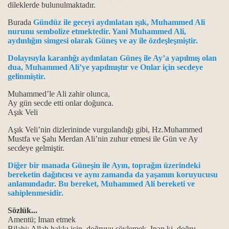
dileklerde bulunulmaktadır.
Burada
Gündüz ile geceyi aydınlatan ışık, Muhammed Ali
nurunu sembolize etmektedir. Yani Muhammed Ali,
aydınlığın simgesi olarak Güneş ve ay ile özdeşleşmiştir.
Dolayısıyla karanlığı aydınlatan Güneş ile Ay’a yapılmış olan
dua, Muhammed Ali’ye yapılmıştır ve Onlar için secdeye
gelinmiştir.
Muhammed’le Ali zahir olunca,
ktır.
Ay gün secde etti onlar doğunca.
Aşık Veli
 başka yol bilmeyiz...
Aşık Veli’nin dizlerininde vurgulandığı gibi, Hz.Muhammed
i.
Mustfa ve Şahı Merdan Ali’nin zuhur etmesi ile Gün ve Ay
secdeye gelmiştir.
Diğer bir manada Güneşin ile Ayın, toprağın üzerindeki
bereketin dağıtıcısı ve aynı zamanda da yaşamın koruyucusu
anlamındadır. Bu bereket, Muhammed Ali bereketi ve
sahiplenmesidir.
Sözlük...
Amentü; Iman etmek
nda; Kan ve can ile, verilen ikrardır...
Bilahi; Allah hakkı için, doğruyu söylemek.
Inan ki, doğru