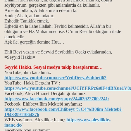
söylüyorum, gerçekten gibi anlamlarda da kullanılır.
Amentü billahi; Allah’a iman ederim ki.
Vudu; Allah, anlamındadır.
Eşhedü; Tanıklık etmek,
Eşhedü en la ilahe illallah; Tevhid kelimesidir. Allah’ın bir
olduğunu ve Hz.Muhammed ise, O’nun Resulü olduğunu ifade
etmektedir.
Aşk ile, gerçeğin demine Huu…
Ehli Beyt yazarı ve Seyyid Seyfeddin Ocağı evlatlarından,
=Seyyid Hakkı=
Seyyid Hakkı, Sosyal medya takip hesaplarımız…
rabilir mi?
YouTube, ilim kanalımız:
https://www.youtube.com/user/YediDeryaSohbeti62
YouTube, Hakk Dergahı TV :
https://www.youtube.com/channel/UCiYFRPz6s8F4dBXue1V8
Facebook, Alevi Hizmet Dergahı grubumuz:
 biliyor?
https://www.facebook.com/groups/244039227002241/
Fcebook, Ehlibeyt Ilim Mektebi sayfamız;
amı.
https://www.facebook.com/Ehlibeyt-%C4%B0lim-Mektebi-
194839911064876
WEB sayfamız, Alevilikte Inanç;
https://www.alevilikte-
inanc.de/
Facebook özel sayfamız;