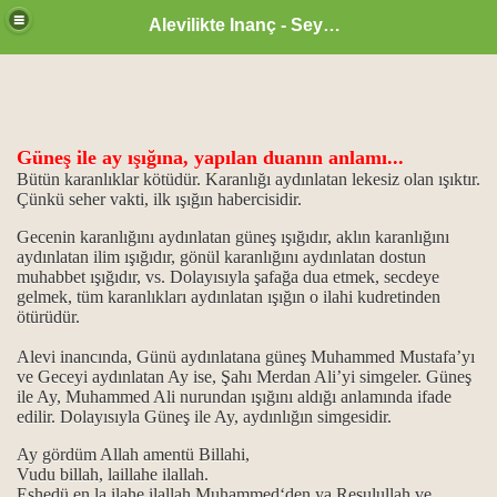
Alevilikte Inanç - Seyyid Hakkı
Güneş ile ay ışığına, yapılan duanın anlamı...
Bütün karanlıklar kötüdür. Karanlığı aydınlatan lekesiz olan ışıktır.
Çünkü seher vakti, ilk ışığın habercisidir.
un önemi
Gecenin karanlığını aydınlatan güneş ışığıdır, aklın karanlığını
aydınlatan ilim ışığıdır, gönül karanlığını aydınlatan dostun
 işlevi...
muhabbet ışığıdır, vs. Dolayısıyla şafağa dua etmek, secdeye
gelmek, tüm karanlıkları aydınlatan ışığın o ilahi kudretinden
vi din kitapları
ötürüdür.
Alevi inancında, Günü aydınlatana güneş Muhammed Mustafa’yı
ve Geceyi aydınlatan Ay ise, Şahı Merdan Ali’yi simgeler. Güneş
ile Ay, Muhammed Ali nurundan ışığını aldığı anlamında ifade
edilir. Dolayısıyla Güneş ile Ay, aydınlığın simgesidir.
...
Ay gördüm Allah amentü Billahi,
Vudu billah, laillahe ilallah.
Eşhedü en la ilahe ilallah Muhammed‘den ya Resulullah ve