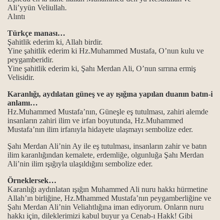
Ali’yyün Veliullah.
Alıntı
Türkçe manası…
.
Şahitlik ederim ki, Allah birdir.
Yine şahitlik ederim ki Hz.Muhammed Mustafa, O’nun kulu ve
peygamberidir.
.
Yine şahitlik ederim ki, Şahı Merdan Ali, O’nun sırrına ermiş
Velisidir.
Karanlığı, aydılatan güneş ve ay ışığına yapılan duanın batın-i
itliği
anlamı…
Hz.Muhammed Mustafa’nın, Güneşle eş tutulması, zahiri alemde
insanların zahiri ilim ve irfan boyutunda, Hz.Muhammed
anlam ile önemi…
Mustafa’nın ilim irfanıyla hidayete ulaşmayı sembolize eder.
gösterilmiştir...
Şahı Merdan Ali’nin Ay ile eş tutulması, insanların zahir ve batın
ilim karanlığından kemalete, erdemliğe, olgunluğa Şahı Merdan
Ali’nin ilim ışığıyla ulaşıldığını sembolize eder.
..
Örneklersek…
Karanlığı aydınlatan ışığın Muhammed Ali nuru hakkı hürmetine
Allah’ın birliğine, Hz.Mhammed Mustafa’nın peygamberliğine ve
Şahı Merdan Ali’nin Veliahtlığına iman ediyorum. Onların nuru
hakkı için, dileklerimizi kabul buyur ya Cenab-ı Hakk! Gibi