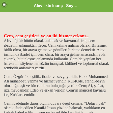
Alevilikte Inanç - Seyyid Hakkı
Cem
, cem çeşitleri
ve on iki hizmet erkanı...
ül Hüsna
Aleviliği bir bütün olarak anlamak ve kavramak için, cem
ibadetini anlamaktan geçer. Cem kelime anlamı olarak; Birleşme,
birlik olma, bir araya gelme ve gönülleri birleme demektir. Alevi
inancında ibadet için cem olma, bir araya gelme amacından yola
çıkarak, bütünleşme anlamında kullanılır. Cem’de yapılan her
ür
hareketin, söylene her sözün inançsal, kültürel ve toplumsal olarak
sembolik anlamları vardır.
m.
Cem; Özgürlük, eşitlik, ibadet ve sevgi yeridir. Hakk Muhammed
ikrarı
Ali muhabbeti yapma ve hizmet yeridir. Kul-Köle, efendi-beyin
olmadığı, eşit ve hür canların buluştuğu yerdir. Cem; Af, şefaat,
rıza meydanıdır, Edep ve erkan yeridir. Cem’in inançsal kaynağı
ğanlık konumu…
ise, Kırklar cemidir.
idlerdir.
Cem ibadetinde duruş biçimi duvara değil cemale, "Didar-i pak"
olarak ifade edilen Kamil-i Insan yüzüne bakmak, varlıkların en
..
kutsalı kabul edilen insanı ve bu şekilde kendini tanımak,