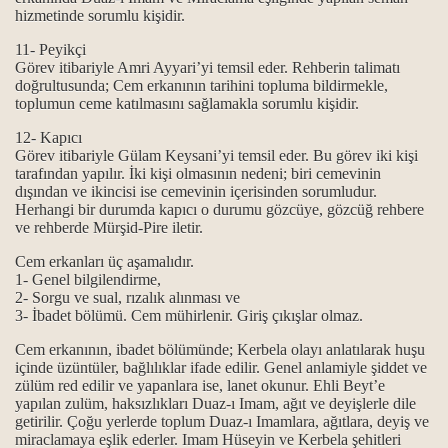
hizmetinde sorumlu kişidir.
11- Peyikçi
Görev itibariyle Amri Ayyari’yi temsil eder. Rehberin talimatı
ı
doğrultusunda; Cem erkanının tarihini topluma bildirmekle,
toplumun ceme katılmasını sağlamakla sorumlu kişidir.
ı
12- Kapıcı
Görev itibariyle Gülam Keysani’yi temsil eder. Bu görev iki kişi
tarafından yapılır. İki kişi olmasının nedeni; biri cemevinin
dışından ve ikincisi ise cemevinin içerisinden sorumludur.
Herhangi bir durumda kapıcı o durumu gözcüye, gözcüğ rehbere
ve rehberde Mürşid-Pire iletir.
Cem erkanları üç aşamalıdır.
1- Genel bilgilendirme,
lar...
2- Sorgu ve sual, rızalık alınması ve
3- İbadet bölümü. Cem mühirlenir. Giriş çıkışlar olmaz.
Cem erkanının, ibadet bölümünde; Kerbela olayı anlatılarak huşu
in kapısıdır...
içinde üzüntüler, bağlılıklar ifade edilir. Genel anlamiyle şiddet ve
zülüm red edilir ve yapanlara ise, lanet okunur. Ehli Beyt’e
yapılan zulüm, haksızlıkları Duaz-ı Imam, ağıt ve deyişlerle dile
 can gözü manaları…
getirilir. Çoğu yerlerde toplum Duaz-ı Imamlara, ağıtlara, deyiş ve
miraclamaya eşlik ederler. Imam Hüseyin ve Kerbela şehitleri