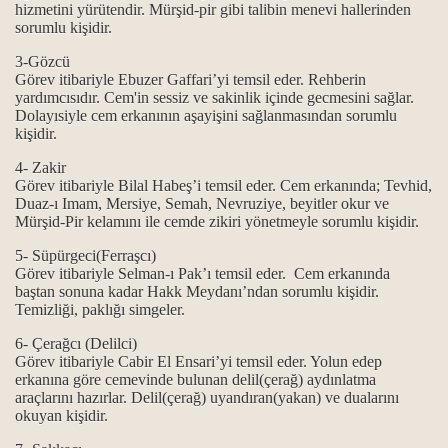
hizmetini yürütendir. Mürşid-pir gibi talibin menevi hallerinden
sorumlu kişidir.
3-Gözcü
t erkanı
Görev itibariyle Ebuzer Gaffari’yi temsil eder. Rehberin
yardımcısıdır. Cem'in sessiz ve sakinlik içinde gecmesini sağlar.
Dolayısiyle cem erkanının aşayişini sağlanmasından sorumlu
kişidir.
4- Zakir
Görev itibariyle Bilal Habeş’i temsil eder. Cem erkanında; Tevhid,
ip ol ilkeleri.
Duaz-ı Imam, Mersiye, Semah, Nevruziye, beyitler okur ve
Mürşid-Pir kelamını ile cemde zikiri yönetmeyle sorumlu kişidir.
.
5- Süpürgeci(Ferraşcı)
Görev itibariyle Selman-ı Pak’ı temsil eder. Cem erkanında
baştan sonuna kadar Hakk Meydanı’ndan sorumlu kişidir.
Temizliği, paklığı simgeler.
.
6- Çerağcı (Delilci)
Görev itibariyle Cabir El Ensari’yi temsil eder. Yolun edep
erkanına göre cemevinde bulunan delil(çerağ) aydınlatma
araçlarını hazırlar. Delil(çerağ) uyandıran(yakan) ve dualarını
okuyan kişidir.