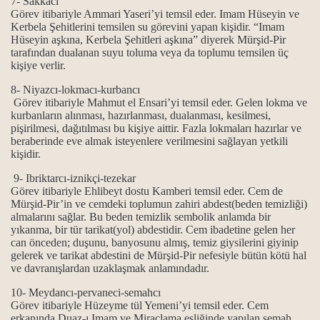
7- Sakkacı
ine Helalihoş olsun der?
Görev itibariyle Ammari Yaseri’yi temsil eder. Imam Hüseyin ve
Kerbela Şehitlerini temsilen su görevini yapan kişidir. “Imam
ah Allah der?
Hüseyin aşkına, Kerbela Şehitleri aşkına” diyerek Mürşid-Pir
tarafından dualanan suyu toluma veya da toplumu temsilen üç
kişiye verlir.
tıni boyutu…
8- Niyazcı-lokmacı-kurbancı
.
Görev itibariyle Mahmut el Ensari’yi temsil eder. Gelen lokma ve
kurbanların alınması, hazırlanması, dualanması, kesilmesi,
pişirilmesi, dağıtılması bu kişiye aittir. Fazla lokmaları hazırlar ve
beraberinde eve almak isteyenlere verilmesini sağlayan yetkili
kişidir.
r?
9- Ibriktarcı-iznikçi-tezekar
ş namazımız kılınmış” deyimi
Görev itibariyle Ehlibeyt dostu Kamberi temsil eder. Cem de
Mürşid-Pir’in ve cemdeki toplumun zahiri abdest(beden temizliği)
almalarını sağlar. Bu beden temizlik sembolik anlamda bir
yıkanma, bir tür tarikat(yol) abdestidir. Cem ibadetine gelen her
can önceden; duşunu, banyosunu almış, temiz giysilerini giyinip
gelerek ve tarikat abdestini de Mürşid-Pir nefesiyle bütün kötü hal
ve davranışlardan uzaklaşmak anlamındadır.
10- Meydancı-pervaneci-semahcı
Görev itibariyle Hüzeyme tül Yemeni’yi temsil eder. Cem
 kavramları hakkında...
erkanında Duaz-ı Imam ve Miraclama eşliğinde yapılan semah