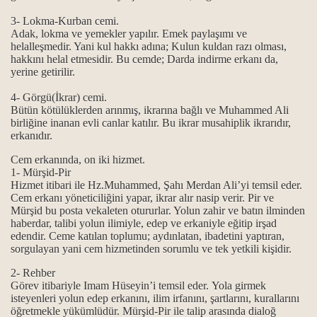
3- Lokma-Kurban cemi.
Adak, lokma ve yemekler yapılır. Emek paylaşımı ve
k en güzel ibadet
helalleşmedir. Yani kul hakkı adına; Kulun kuldan razı olması,
hakkını helal etmesidir. Bu cemde; Darda indirme erkanı da,
lmuştur...
yerine getirilir.
4- Görgü(İkrar) cemi.
dir?
Bütün kötülüklerden arınmış, ikrarına bağlı ve Muhammed Ali
birliğine inanan evli canlar katılır. Bu ikrar musahiplik ikrarıdır,
kutsallığı
erkanıdır.
Cem erkanında, on iki hizmet.
i yaşamak...
1- Mürşid-Pir
Hizmet itibari ile Hz.Muhammed, Şahı Merdan Ali’yi temsil eder.
gi kaynaklarla gelindi?
Cem erkanı yöneticiliğini yapar, ikrar alır nasip verir. Pir ve
Mürşid bu posta vekaleten otururlar. Yolun zahir ve batın ilminden
haberdar, talibi yolun ilimiyle, edep ve erkaniyle eğitip irşad
edendir. Ceme katılan toplumu; aydınlatan, ibadetini yaptıran,
sorgulayan yani cem hizmetinden sorumlu ve tek yetkili kişidir.
2- Rehber
Görev itibariyle Imam Hüseyin’i temsil eder. Yola girmek
isteyenleri yolun edep erkanını, ilim irfanını, şartlarını, kurallarını
öğretmekle yükümlüdür. Mürşid-Pir ile talip arasında dialoğ