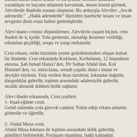
yaradılışın ve hayatın anlamını kavramak, insanı kutsal görmek,
Alevilerde ibadetin esasını oluşturur. Bu anlayışla Aleviler; „Secde
horgörüldüler?
ademedir,” „Hakk ademdedir“ fikrinden hareketle insanı ve insan
sevgisini dinin esası haline getirmişlerdir.
kmek ve Dar çeşitleri...
Alevi inancı cemsiz düşünülemez. Alevilerin yaşam biçimi, cem
ibadeti ile iç içedir. Yola girmenin, musahip ikrarının verildiği,
erkandan geçildiği, sorgu ve yargı mekanıdır.
...
Cem erkanı, oniki hizmetin yerine getirilmesinden oluşan kutsal
bir ibadettir. Cem erkanında Kırkların, Kerbelanın, 12 Imamların
ık kavramları
anısına, Şah Ismail Hatayi’den, Pir Sultan Abdal’dan, Kul
Himmet’den, vs. miraclama, semah yapılır, duaz-ı imam ve
deyişler söylenir. Yola verilen ikrar tazelenir, lokmalar dağıtılır,
maktır...
dargınlıklar giderilir, toplum arasındaki adaletsizlik giderilir,
razalık alınarak iklikten birlik sağlanır.
 ve manaları...
Alevi ibadet erkanında, Cem çeşitleri.
1- Irşad-eğitme cemi.
k mezhebindeniz deyimi üzerine…
Genel anlamda yola girecek canlara; Yolun edep erkanı anlatılır,
gösterilir ve öğretilir.
2- Abdal Musa cemi.
Abdal Musa lokması ile toplum arasındaki ikilik giderilip,
gönülleri birlemektir. Paylaşım nizamına, bağlı kalmaktır.