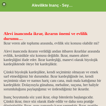
Alevilikte Inanç - Seyyid Hakkı
Alevi inancında ikrar, ikrarın önemi ve evlilik
ül Hüsna
durumu…
Ikrar veren aile toplumu arasında, evlilik söz konusu olabilir mi?
Alevi inancında ikrarın verildiği andan itibaren ikrarlılar arasında
ür
evlilik, kesinlikle söz konusu değildir. Ikrar, manen ahiret
kardeşliğini ifade eder. Ikrar kardeşliği, manevi olarak biyolojik
kardeşliktende öteye bir kardeşliktir.
m.
Çünkü biyolojik kardeşlikte, kendi seçimimiz olmayan ve emek
ikrarı
sarf etmediğimiz bir durumdur. Ikrar kardeşliğinde ise, kendi
seçimimiz olan ve namus hariç canı cana, malı mala kattığımız bir
kardeşliktir. Dolayısıyla günahına, mebaline, suçuna, her haliyle
ğanlık konumu…
sorumluluğunu paylaştığımız ve üstlendiğimiz bir ikrardır.
idlerdir.
Inanç boyutunda söz yani ikrar, olup bitenlerin bașlangıcıdır.
Çünkü ikrar, önce söz olarak ifade edilir ve daha sora pratiğe
..
dönüștürülür. Ikrar, aynı zamanda karar vermektir. Ikrar, pratiğe