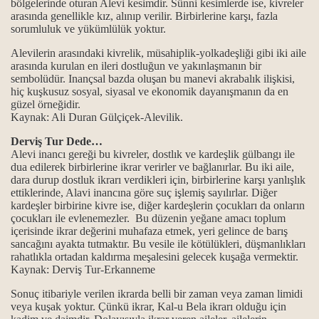
bölgelerinde oturan Alevi kesimdir. Sünni kesimlerde ise, kivreler
arasında genellikle kız, alınıp verilir. Birbirlerine karşı, fazla
sorumluluk ve yükümlülük yoktur.
Alevilerin arasındaki kivrelik, müsahiplik-yolkadeşliği gibi iki aile
t erkanı
arasında kurulan en ileri dostluğun ve yakınlaşmanın bir
sembolüdür. Inançsal bazda oluşan bu manevi akrabalık ilişkisi,
hiç kuşkusuz sosyal, siyasal ve ekonomik dayanışmanın da en
güzel örneğidir.
Kaynak: Ali Duran Gülçiçek-Alevilik.
Derviş Tur Dede…
ip ol ilkeleri.
Alevi inancı gereği bu kivreler, dostlık ve kardeşlik gülbangı ile
dua edilerek birbirlerine ikrar verirler ve bağlanırlar. Bu iki aile,
.
dara durup dostluk ikrarı verdikleri için, birbirlerine karşı yanlışlık
ettiklerinde, Alavi inancına göre suç işlemiş sayılırlar. Diğer
kardeşler birbirine kivre ise, diğer kardeşlerin çocukları da onların
çocukları ile evlenemezler. Bu düzenin yeğane amacı toplum
içerisinde ikrar değerini muhafaza etmek, yeri gelince de barış
.
sancağını ayakta tutmaktır. Bu vesile ile kötülükleri, düşmanlıkları
rahatlıkla ortadan kaldırma meşalesini gelecek kuşağa vermektir.
Kaynak: Derviş Tur-Erkanneme
Sonuç itibariyle verilen ikrarda belli bir zaman veya zaman limidi
veya kuşak yoktur. Çünkü ikrar, Kal-u Bela ikrarı olduğu için