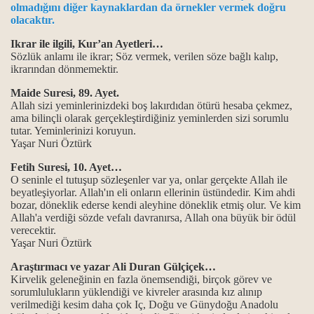
olmadığını diğer kaynaklardan da örnekler vermek doğru
olacaktır.
k en güzel ibadet
Ikrar ile ilgili, Kur’an Ayetleri…
Sözlük anlamı ile ikrar; Söz vermek, verilen söze bağlı kalıp,
ikrarından dönmemektir.
lmuştur...
Maide Suresi, 89. Ayet.
dir?
Allah sizi yeminlerinizdeki boş lakırdıdan ötürü hesaba çekmez,
ama bilinçli olarak gerçekleştirdiğiniz yeminlerden sizi sorumlu
kutsallığı
tutar. Yeminlerinizi koruyun.
Yaşar Nuri Öztürk
i yaşamak...
Fetih Suresi, 10. Ayet…
O seninle el tutuşup sözleşenler var ya, onlar gerçekte Allah ile
gi kaynaklarla gelindi?
beyatleşiyorlar. Allah'ın eli onların ellerinin üstündedir. Kim ahdi
bozar, döneklik ederse kendi aleyhine döneklik etmiş olur. Ve kim
Allah'a verdiği sözde vefalı davranırsa, Allah ona büyük bir ödül
verecektir.
Yaşar Nuri Öztürk
Araştırmacı ve yazar Ali Duran Gülçiçek…
Kirvelik geleneğinin en fazla önemsendiği, birçok görev ve
sorumlulukların yüklendiği ve kivreler arasında kız alınıp
verilmediği kesim daha çok Iç, Doğu ve Günydoğu Anadolu