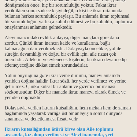
dönüșmeden önce, hiç bir sorumluluğu yoktur. Fakat ikrar
verildikten sonra sadece kișiyi değil, o kiși ile ikrar ortamında
horgörüldüler?
bulunan herkes sorumluluk paylașır. Bu anlamda ikrar, toplumsal
bir sorumluluğun varlıkça kabul edilmesi ve bu kabulün, toplumca
kmek ve Dar çeşitleri...
onaylanması anlamına gelmektedir.
Alevi inancındaki evlilik anlayışı, diğer inançlara göre daha
zordur. Çünkü ikrar, inancın kaide ve kurallarına, bağlı
kalınacağına dair verilmektedir. Dolayısıyla öncelikle, yol ile
...
süreğin devamlılığı ve doğru bir evlilik için, aile rızası çok
önemlidir. Ailelerin ve evlenecek kişilerin, bu ikrarı devam edip
ık kavramları
edemeyeceğine dikkat etmek zorundadırlar.
Yolun buyruğuna göre ikrar veme durumu, manevi anlamda
maktır...
yeniden doğma halidir. Ikrar sözü, her yerde verilmez ve yerine
getirilmez. Çünkü kutsal bir anlamı ve gizemci bir manası
 ve manaları...
sözkonusudur. Diğer bir manada ikrar, manevi olarak ölmek ve
yeniden doğmaktır.
k mezhebindeniz deyimi üzerine…
Dolayısıyla verilen ikrarın kutsallığını, hem mekan hem de zaman
bağlamında yaşatarak varlığa üst bir anlayışın somut dünyada
sınanması ve denetlenmesi fırsatı verir.
Ikrarın kutsallığından ötürü kirve olan Aile toplumu
arasında, kız alınıp verilmesi ve Alevi inancında, yeri