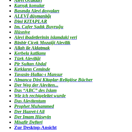
Alevi Ocakları
Karışık konular
Basında Alevi dosyaları
ALEVİ düşmanlığı
Dini KITAPLAR
Im. Cafer Sadık Buyruğu
Hüsniye
Alevi ibadetlerinin islamdaki yeri
Binbir Çiçek Mozaiği Alevilik
Allah ile Aldatmak
Kerbela katliamı
Türk Aleviliği
Pir Sultan Abdal
Kırkların Ceminde
Tavasin-Hallac-ı Mansur
Almanca Dini Kitaplar-Religiöse Bücher
Der Weg der Aleviten...
Das “ABC” des Islam
Wie ich rechtgeleitet wurde
Das Alevitentum
Prophet Muhammed
Der Hazret-i Ali
Der Imam Hüseyin
Misafir Defteri
Zur Desktop-Ansicht