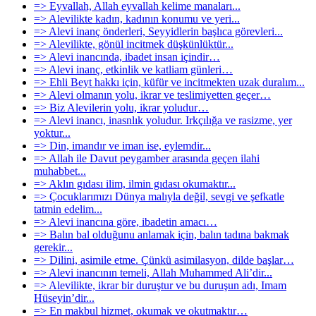
=> Eyvallah, Allah eyvallah kelime manaları...
=> Alevilikte kadın, kadının konumu ve yeri...
=> Alevi inanç önderleri, Seyyidlerin başlıca görevleri...
=> Alevilikte, gönül incitmek düşkünlüktür...
=> Alevi inancında, ibadet insan içindir…
=> Alevi inanç, etkinlik ve katliam günleri…
=> Ehli Beyt hakkı için, küfür ve incitmekten uzak duralım...
=> Alevi olmanın yolu, ikrar ve teslimiyetten geçer…
=> Biz Alevilerin yolu, ikrar yoludur…
=> Alevi inancı, inasnlık yoludur. Irkçılığa ve rasizme, yer
yoktur...
=> Din, imandır ve iman ise, eylemdir...
=> Allah ile Davut peygamber arasında geçen ilahi
muhabbet...
=> Aklın gıdası ilim, ilmin gıdası okumaktır...
=> Çocuklarımızı Dünya malıyla değil, sevgi ve şefkatle
tatmin edelim...
=> Alevi inancına göre, ibadetin amacı…
=> Balın bal olduğunu anlamak için, balın tadına bakmak
gerekir...
=> Dilini, asimile etme. Çünkü asimilasyon, dilde başlar…
=> Alevi inancının temeli, Allah Muhammed Ali’dir...
=> Alevilikte, ikrar bir duruştur ve bu duruşun adı, Imam
Hüseyin’dir...
=> En makbul hizmet, okumak ve okutmaktır…