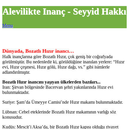
Alevilikte Inanç - Seyyid Hakkı
Menu
Dünyada, Bozatlı Hızır inancı…
Halk inançlarına göre Bozatlı Hızır, çok geniş bir coğrafyada
görülmüştür. Bu nedenledir ki, görüldüğüne inanılan yerlere: “Hızır
evi, Hızır çeşmesi, Hızır gölü, Hızır dağı, vs.” gibi isimlerle
adlandırılmıştır.
Bozatlı Hızır inancını yaşıyan ülkelerden bazıları...
Iran: Şirvan bölgesinde Bacervan şehri yakınlarında Hızır evi
bulunmaktadır.
Suriye: Şam’da Ümeyye Camisi’nde Hızır makamı bulunmaktadır.
Lübnan: Cebel eteklerinde Bozatlı Hızır makamının varlığı söz
konusudur.
Kudüs: Mescit’i Aksa’da, bir Bozatlı Hızır kapısı olduğu rivayet