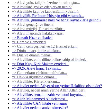
=> Alevi yolu, taliplik üzerine kurulmuştur...
=> Alevilikte, yol ve edep erkan nedir?
=> Alevilikte kapı ve kapı eşiğinin kutsallığı
=> Aleviliği, Pir Imam Hüseyin gibi yaşamak...
=> Alevilik, günümüze nasıl ve hangi kaynaklarla gelindi?
=> Alevi gençliği ve önemi
=> Alevi müziği, Dinsel müziktir...
=> Alevi Inancında hakikat kapısı
=> Bozatlı Hızır ve ibadeti
=> Cem ve Cemevleri
=> Cem, cem çeşitleri ve 12 Hizmet erkanı
=> Dinin amacı, temiz ahlaktır...
=> Dua ve duanın manası.
=> Alevilikte, eline diline beline sahip ol ilkeleri.
=> Dört Kapı Kırk Makam evreleri...
=> 2026, Alevi İnanç Takvimi...
=> Cem erkanı yürütme müfredatı...
=> Hakk'a uğurlama erkanı...
=> Alevilikte, Kivrelik erkanı...
=> Aleviler neden Afiyet olsun yerine Helalihoş olsun der?
=> Aleviler, neden amin yerine Allah Allah der?
=> Alevilikte, semahın zahir ve batıni boyutu…
=> Allah Muhammed Ali üçlemesi...
=> Alevilikte CAN hitabı ve manası
=> Aleviler neden camiye gitmezler?