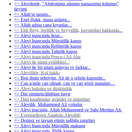
=> Alevilerde, “Abdestimiz alınmış namazımız kılınmış”
deyimi
=> Allah'ın tanımı...
=> Enel Hakk, mana anlamı...
=> Allah adına cana kıyanlar....
=> Ehli Beyt, Şeriflik ve Seyyidlik, kavramları hakkında...
=> Alevi inancında ikrar...
=> Alevi Inancında Mürşidlik kapısı
=> Alevi inancında Rehberlik kapısı
=> Alevi inancında Taliplik kapısı
=> Alevi inancında Pence-i Ali Aba
=> Alevi ile sünni evlilikleri...
=> Alevi ile Şii islam anlayışı ve farklar...
=> Alevilikte, Kul hakkı
=> Ben ilmin şehriyim, Ali de o şehrin kapısıdır...
=> Can içinde can olmak, can ve can gözü manaları…
=> Alevi hukuku ve düşkünlük
=> Din sömürücülüğüne hayır
=> Dini kısaltmalar, terimler ve anlamları
=> Alevilik, Muhammed Ali yoludur
=> Alevi inacında, Allah Muhammed ve Şahı Merdan Ali.
=> Evrenselleşen Anadolu Aleviliği
=> Domuz ve tavşan etinin sağlığa zararları
=> Alevi Inancında Mürşidlik makamı
=> Alevi inancında, Pirlik kapısı.