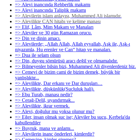
=> Alevi inancında Rehberlik makamı
=> Alevi inancında Taliplik makamı
=> Alevilerin islam anlayışı, Muhammed Ali islamıdır.
=> Alevilikte CAN hitabı ve kelime manası
=> Elif, Lâm, Mim Makam ve Manaları
=> Aleviler ve 30 gün Ramazan orucu.
=> Din ve dinin amacı.
=> Alevilerde; „Allah Allah, Allah eyvallah, Aşk ile, Aşk-ı
niyazımla, Hu erenler ve Can“ hitap ve manaları.
=> Dua ile selam olsun
=> Din, duygu sömürüsü aracı değil ve olmamalıdır.
=> Bilmeyenler bilsin bizi, Muhammed Ali diyenlerdeniz biz.
=> Cemevi de bizim cami de bizim demek, büyük bir
yanlışlıktır...
=> Alevilikte, Dar erkanı ve Dar duruşları…
=> Alevilikte, düşkünlük(Suçluluk hali).
=> Ebu Turab, manası nedir?
=> Çerağ-Delil, uyandırmak...
=> Alevilikte, ikrar vermek.
=> Alevi, doğulur mu yoksa olunur mu?
=> Eğer, insan olmak suç ise; Aleviler bu suçu, Kerbela'da
kabullendiler
=> Buyruk, mana ve anlamı...
=> Alevilerin inanç önderleri, kimlerdir?
=> Cemevine, kimler giremez?