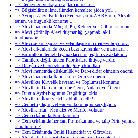
=> Cemevleri ve başarı sağlamanın sırrı...
=> Bilgisizlikten ilme, ilimden kemalete giden yol…
=> Avrupa Alevi Birlikleri Federasyonu-AABF’nin, Alevilik
tanımı ve bugünkü konumu...
=> Alevi inancında Mürşid, Pir, Rehber ve Talibin konumu...
=> Alevi görünüp Alevi düşmanlığı yapmak, akıl
tutulmasıdır...
=> Alevi selamlaşması ve selamlaşmanın manevi boyutu…
=> Alevi erkânlarında geçen bazı kavramlar ve manaları…
=> Bir milletin temel dayanakları ilim, eğitim ve aklaktır...
=> Camilere değil, üreten Fabrikalara ihtiyaç vardır.
=> Dergâh ve Cemevlerinde görgü kuralları
=> Alevi inancında düşkünlük ve Dar-ı didar olmanın önemi.
=> Alevi inancında İkrar: İkrar Cemi ve önemi.
=> Alevilikte Kirvelik kavramı ve Toplumsal konumu.
=> Alevilikte Dardan indirme Cemi; Anlamı ve Önemi.
=> Dünün Ayıbı bugünün Özgürlüğü oldu.
=> Alevilikte İkrar ve Müsahiplik nedir?
=> Cennet iyiliğin, cehennem kötülüğün karşılığıdır.
=> Alevilik İrfan, Kemalet ve Marifet yoludur
=> Cem erkânında Pirin konumu
=> Cem erkânında her can Pir makamına ve talip Pirin yanına
oturabilir mi?
=> Cem Erkânında Oniki Hizmetkâr ve Görevleri
=> Alevilikte kaç çeşit dâr vardır ve manaları nelerdir?