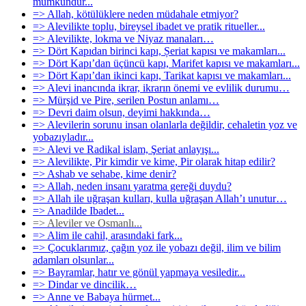
mümkündür...
=> Allah, kötülüklere neden müdahale etmiyor?
=> Alevilikte toplu, bireysel ibadet ve pratik ritueller...
=> Alevilikte, lokma ve Niyaz manaları…
=> Dört Kapıdan birinci kapı, Șeriat kapısı ve makamları...
=> Dört Kapı’dan üçüncü kapı, Marifet kapısı ve makamları...
=> Dört Kapı’dan ikinci kapı, Tarikat kapısı ve makamları...
=> Alevi inancında ikrar, ikrarın önemi ve evlilik durumu…
=> Mürşid ve Pire, serilen Postun anlamı…
=> Devri daim olsun, deyimi hakkında…
=> Alevilerin sorunu insan olanlarla değildir, cehaletin yoz ve
yobazıyladır...
=> Alevi ve Radikal islam, Şeriat anlayışı...
=> Alevilikte, Pir kimdir ve kime, Pir olarak hitap edilir?
=> Ashab ve sehabe, kime denir?
=> Allah, neden insanı yaratma gereği duydu?
=> Allah ile uğraşan kulları, kulla uğraşan Allah’ı unutur…
=> Anadilde Ibadet...
=> Aleviler ve Osmanlı...
=> Alim ile cahil, arasındaki fark...
=> Çocuklarımız, çağın yoz ile yobazı değil, ilim ve bilim
adamları olsunlar...
=> Bayramlar, hatır ve gönül yapmaya vesiledir...
=> Dindar ve dincilik…
=> Anne ve Babaya hürmet...