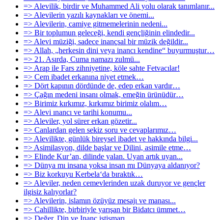
=> Alevilik, birdir ve Muhammed Ali yolu olarak tanımlanır...
=> Alevilerin yazılı kaynakları ve önemi...
=> Alevilerin, camiye gitmemelerinin nedeni...
=> Bir toplumun geleceği, kendi gençliğinin elindedir...
=> Alevi müziği, sadece inançsal bir müzik değildir...
=> Allah, „herkesin dini veya inancı kendine“ buyurmuştur…
=> 21. Asırda, Cuma namazı zulmü...
=> Arap ile Fars zihniyetine, köle sahte Fetvacılar!
=> Cem ibadet erkanına niyet etmek…
=> Dört kapının dördünde de, edep erkan vardır…
=> Çağın medeni insanı olmak, emeğin ürünüdür…
=> Birimiz kırkımız, kırkımız birimiz olalım…
=> Alevi ınancı ve tarihi konumu...
=> Aleviler, yol sürer erkan gözetir...
=> Canlardan gelen sekiz soru ve cevaplarımız…
=> Alevilikte, günlük bireysel ibadet ve hakkında bilgi...
=> Asimilasyon, dilde başlar ve Dilini, asimile etme…
=> Elinde Kur’an, dilinde yalan. Uyan artık uyan...
=> Dünya mı insana yoksa insan mı Dünyaya aldanıyor?
=> Biz korkuyu Kerbela‘da bıraktık…
=> Aleviler, neden cemevlerinden uzak duruyor ve gençler
ilgisiz kalıyorlar?
=> Alevilerin, islamın özüyüz mesajı ve manası...
=> Cahillikte, birbiriyle yarışan bir Bidatcı ümmet…
=> Değer, Din ve Inanç istismarı…