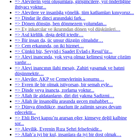
=> Alevilerin yeni oluşumlara, girişimcilere, yol önderliğine
ihtiyacı yoktur...
=> Alevilere ve insanlığa yönelik, tüm katliamları kınıyoruz...
=> Dindar ile dinci arasındaki fark...
=> Dönen dönsün, ben dönmezem yolumdan...
=> Ey inkarcılar ve ikrarından dönen yol düşkünleri…
=> Asıl kirlilik, dıșta değil içtedir…
=> Bir insan da, üç unsur düzgün olmalıdır…
=> Cem erkanında, on iki hizmet…
=> Çünkü biz, Seyyid-i Saadet Evlad-ı Resul’üz...
=> Alevi inancında, yok veya olmaz kelimesi yoktur çözüm
vardır…
=> Alevi inancının ilahi mesajı, Zahiri yașamak ve batıni
düșünmektir…
=> Aleviler, AKP ve Cemevlerinin konumu…
=> Evren ile bir olmak istiyorsan, bir semah eyle...
=> Dinde veya inançta, zorlama yoktur...
=> Allah ile aldatanların, diri diri yakma Sadizmi…
=> Allah ile insanoğlu arasında geçen muhabbet…
=> Dünya döndükçe, mazlum ile zalimin savașı devam
edecektir...
=> Ehli Beyt kapısı’nı ararsan eğer, kimseye değil kalbine
sor...
=> Alevilik, Evrenin Rıza Şehri felsefesidir...
=> Allah’a iyi bir kul, insanlara da iyi bir dost olmak…