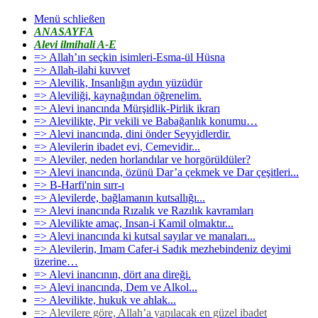
Menü schließen
ANASAYFA
Alevi ilmihali A-E
=> Allah’ın seçkin isimleri-Esma-ül Hüsna
=> Allah-ilahi kuvvet
=> Alevilik, Insanlığın aydın yüzüdür
=> Aleviliği, kaynağından öğrenelim.
=> Alevi inancında Mürşidlik-Pirlik ikrarı
=> Alevilikte, Pir vekili ve Babağanlık konumu…
=> Alevi inancında, dini önder Seyyidlerdir.
=> Alevilerin ibadet evi, Cemevidir...
=> Aleviler, neden horlandılar ve horgörüldüler?
=> Alevi inancında, özünü Dar’a çekmek ve Dar çeşitleri...
=> B-Harfi'nin sırr-ı
=> Alevilerde, bağlamanın kutsallığı...
=> Alevi inancında Rızalık ve Razılık kavramları
=> Alevilikte amaç, Insan-i Kamil olmaktır...
=> Alevi inancında ki kutsal sayılar ve manaları...
=> Alevilerin, Imam Cafer-i Sadık mezhebindeniz deyimi
üzerine…
=> Alevi inancının, dört ana direği.
=> Alevi inancında, Dem ve Alkol...
=> Alevilikte, hukuk ve ahlak...
=> Alevilere göre, Allah’a yapılacak en güzel ibadet