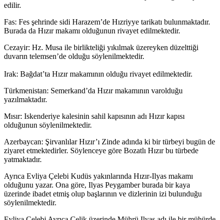
edilir.
Fas: Fes şehrinde sidi Harazem’de Hızriyye tarikatı bulunmaktadır.
Burada da Hızır makamı olduğunun rivayet edilmektedir.
Cezayir: Hz. Musa ile birlikteliği yıkılmak üzereyken düzelttiği
duvarın telemsen’de olduğu söylenilmektedir.
Irak: Bağdat’ta Hızır makamının olduğu rivayet edilmektedir.
Türkmenistan: Semerkand’da Hızır makamının varolduğu
yazılmaktadır.
Mısır: Iskenderiye kalesinin sahil kapısının adı Hızır kapısı
olduğunun söylenilmektedir.
Azerbaycan: Şirvanlılar Hızır’ı Zinde adında ki bir türbeyi bugün de
ziyaret etmektedirler. Söylenceye göre Bozatlı Hızır bu türbede
yatmaktadır.
Ayrıca Evliya Çelebi Kudüs yakınlarında Hızır-Ilyas makamı
olduğunu yazar. Ona göre, Ilyas Peygamber burada bir kaya
üzerinde ibadet etmiş olup başlarının ve dizlerinin izi bulunduğu
söylenilmektedir.
Evliya Çelebi Ayrıca Çelik üzerinde Mührü Ilyas adı ile bir mühürde