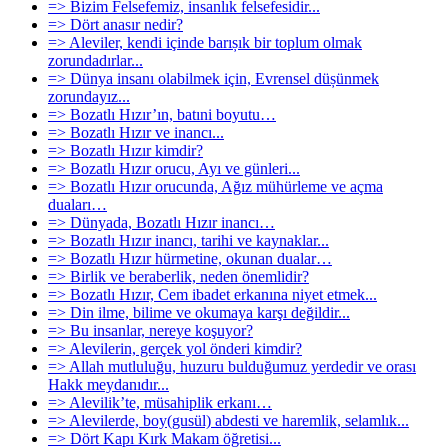
=> Bizim Felsefemiz, insanlık felsefesidir...
=> Dört anasır nedir?
=> Aleviler, kendi içinde barıșık bir toplum olmak
zorundadırlar...
=> Dünya insanı olabilmek için, Evrensel düșünmek
zorundayız...
=> Bozatlı Hızır’ın, batıni boyutu…
=> Bozatlı Hızır ve inancı...
=> Bozatlı Hızır kimdir?
=> Bozatlı Hızır orucu, Ayı ve günleri...
=> Bozatlı Hızır orucunda, Ağız mühürleme ve açma
duaları…
=> Dünyada, Bozatlı Hızır inancı…
=> Bozatlı Hızır inancı, tarihi ve kaynaklar...
=> Bozatlı Hızır hürmetine, okunan dualar…
=> Birlik ve beraberlik, neden önemlidir?
=> Bozatlı Hızır, Cem ibadet erkanına niyet etmek...
=> Din ilme, bilime ve okumaya karşı değildir...
=> Bu insanlar, nereye koşuyor?
=> Alevilerin, gerçek yol önderi kimdir?
=> Allah mutluluğu, huzuru bulduğumuz yerdedir ve orası
Hakk meydanıdır...
=> Alevilik’te, müsahiplik erkanı…
=> Alevilerde, boy(gusül) abdesti ve haremlik, selamlık...
=> Dört Kapı Kırk Makam öğretisi...