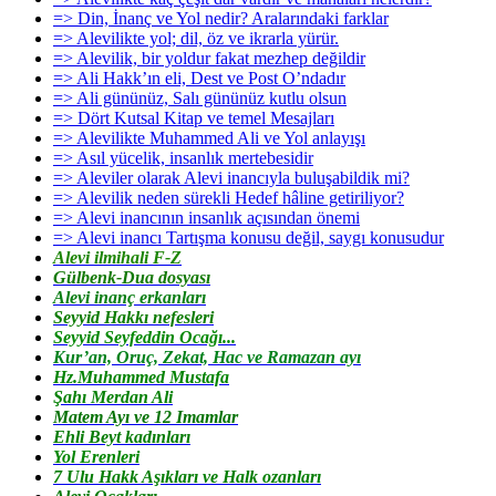
=> Din, İnanç ve Yol nedir? Aralarındaki farklar
=> Alevilikte yol; dil, öz ve ikrarla yürür.
=> Alevilik, bir yoldur fakat mezhep değildir
=> Ali Hakk’ın eli, Dest ve Post O’ndadır
=> Ali gününüz, Salı gününüz kutlu olsun
=> Dört Kutsal Kitap ve temel Mesajları
=> Alevilikte Muhammed Ali ve Yol anlayışı
=> Asıl yücelik, insanlık mertebesidir
=> Aleviler olarak Alevi inancıyla buluşabildik mi?
=> Alevilik neden sürekli Hedef hâline getiriliyor?
=> Alevi inancının insanlık açısından önemi
=> Alevi inancı Tartışma konusu değil, saygı konusudur
Alevi ilmihali F-Z
Gülbenk-Dua dosyası
Alevi inanç erkanları
Seyyid Hakkı nefesleri
Seyyid Seyfeddin Ocağı...
Kur’an, Oruç, Zekat, Hac ve Ramazan ayı
Hz.Muhammed Mustafa
Şahı Merdan Ali
Matem Ayı ve 12 Imamlar
Ehli Beyt kadınları
Yol Erenleri
7 Ulu Hakk Aşıkları ve Halk ozanları