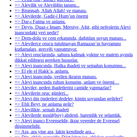
=> Alevilik ve Aleviliğin tanımı...
=> Bismişah, Allah Allah! ve manası.
=> Alevilerde, Gadir-i Hum’un önemi
=> Dar-ı Fatma ve anlamı.
=> Deyiş, Duaz-ı Imam, Mersiye, Ağıt, gibi nefeslerin Alevi
inancındaki yeri nedir?
=> Dem-dolu ve cem erkanında, dağıtılan suyun manası...
=> Alevilerce orucu tutulmayan Ramazan’ın bayramını
kutlamaları, gerçeği yansıtmıyor.
=> Alevi oruçlarında, sahura kalmak yoktur ve matem ayında
dikkat edilmesi gereken hususlar.
=> Alevi inancında, Halka ibadeti ve semahın konumnu...
=> El ele el Hakk’a, anlamı.
=> Alevi inancında, verilen ikrarın manası.
=> Alevi inancında ruhun konumu, anlam ve önemi…
=> Aleviler, neden ibadetlerini camide yapmazlar?
=> Alevilerin oruç günleri...
=> Alevi din önderleri dedeler, kimin soyundan gelirler?
=> Ehli Beyt, ne anlama gelir?
=> Alevilikte, semah ibadeti
=> Alevilerde gusül(boy) abdesti, haremlik ve selamlık.
=> Alevi inancı Evrenseldir, ikrar verenler de Evrensel
düşünmelidir.
=> Ara, ara yine ara, lakin kendinde ara...