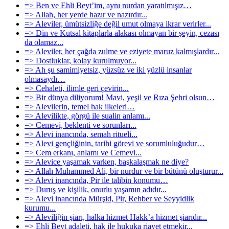
=> Ben ve Ehli Beyt’im, aynı nurdan yaratılmışız…
=> Allah, her yerde hazır ve nazırdır...
=> Aleviler, ümütsizliğe değil umut olmaya ikrar verirler...
=> Din ve Kutsal kitaplarla alakası olmayan bir şeyin, cezası
da olamaz...
=> Aleviler, her çağda zulme ve eziyete maruz kalmışlardır...
=> Dostluklar, kolay kurulmuyor...
=> Ah şu samimiyetsiz, yüzsüz ve iki yüzlü insanlar
olmasaydı…
=> Cehaleti, ilimle geri çevirin...
=> Bir dünya diliyorum! Mavi, yeşil ve Rıza Şehri olsun…
=> Alevilerin, temel hak ilkeleri…
=> Alevilikte, görgü ile sualin anlamı...
=> Cemevi, beklenti ve sorunları...
=> Alevi inancında, semah ritueli...
=> Alevi gençliğinin, tarihi görevi ve sorumluluğudur…
=> Cem erkanı, anlamı ve Cemevi...
=> Alevice yaşamak varken, başkalaşmak ne diye?
=> Allah Muhammed Ali, bir nurdur ve bir bütünü oluşturur...
=> Alevi inancında, Pir ile talibin konumu…
=> Duruş ve kişilik, onurlu yaşamın adıdır...
=> Alevi inancında Mürşid, Pir, Rehber ve Seyyidlik
kurumu...
=> Aleviliğin şiarı, halka hizmet Hakk’a hizmet şiarıdır...
=> Ehli Beyt adaleti, hak ile hukuka riayet etmekir...