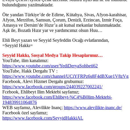
bulunduğunu yazılmaktadır.
Öte yandan Türkiye’de de Edirne, Kütahya, Sivas, Afyon-karahisar,
Afyon, Merzifon, Samsun, Çorum, Denizli, Erzincan, Izmir Foça,
Amasya ve Dersim’de Hızır’a ait kutsal mekanlar bulunmaktadır.
Aşk ile, Bozatlı Hızır yar ve yardımcımız olsun Huu…
Ehli Beyt yazarı ve Seyyid Seyfeddin Ocağı evlatlarından,
=Seyyid Hakkı=
Seyyid Hakkı, Sosyal Medya Takip Hesaplarımız…
YouTube, ilim kanalımız:
https://www.youtube.com/user/YediDeryaSohbeti62
YouTube, Hakk Dergahı TV :
https://www.youtube.com/channel/UCiYFRPz6s8F4dBXue1V8zVg
Facebook, Alevi Hizmet Dergahı grubumuz:
https://www.facebook.com/groups/244039227002241/
Fcebook, Ehlibeyt Ilim Mektebi sayfamız;
https://www.facebook.com/Ehlibeyt-%C4%B0lim-Mektebi-
194839911064876
WEB sayfamız, Alevilikte Inanç;
https://www.alevilikte-inanc.de/
Facebook özel sayfamız;
https://www.facebook.com/SeyyidHakkiAL