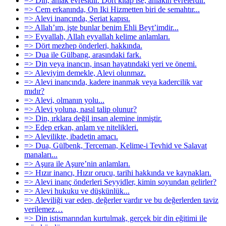
=> Din, ahlak evresidir. Dört kitap ise, ahlakın evrelerdir.
=> Cem erkanında, On Iki Hizmetten biri de semahtır...
=> Alevi inancında, Şeriat kapısı.
=> Allah’ım, işte bunlar benim Ehli Beyt’imdir...
=> Eyvallah, Allah eyvallah kelime anlamları.
=> Dört mezhep önderleri, hakkında.
=> Dua ile Gülbang, arasındaki fark.
=> Din veya inancın, insan hayatındaki yeri ve önemi.
=> Aleviyim demekle, Alevi olunmaz.
=> Alevi inancında, kadere inanmak veya kadercilik var
mıdır?
=> Alevi, olmanın yolu...
=> Alevi yoluna, nasıl talip olunur?
=> Din, ırklara değil insan alemine inmiştir.
=> Edep erkan, anlam ve nitelikleri.
=> Alevilikte, ibadetin amacı.
=> Dua, Gülbenk, Terceman, Kelime-i Tevhid ve Salavat
manaları...
=> Aşura ile Aşure’nin anlamları.
=> Hızır inancı, Hızır orucu, tarihi hakkında ve kaynakları.
=> Alevi inanç önderleri Seyyidler, kimin soyundan gelirler?
=> Alevi hukuku ve düşkünlük...
=> Aleviliği var eden, değerler vardır ve bu değerlerden taviz
verilemez…
=> Din istismarından kurtulmak, gerçek bir din eğitimi ile