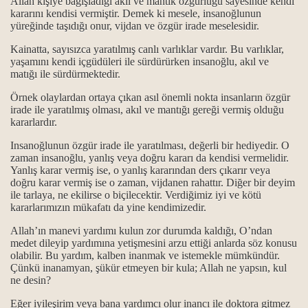
Allah kişiye bağışladığı akıl ve mantık özgürlüğü sayesinde kendi
kararını kendisi vermiştir. Demek ki mesele, insanoğlunun
yüreğinde taşıdığı onur, vijdan ve özgür irade meselesidir.
Kainatta, sayısızca yaratılmış canlı varlıklar vardır. Bu varlıklar,
t erkanı
yaşamını kendi içgüdüleri ile sürdürürken insanoğlu, akıl ve
matığı ile sürdürmektedir.
Örnek olaylardan ortaya çıkan asıl önemli nokta insanların özgür
irade ile yaratılmış olması, akıl ve mantığı gereği vermiş olduğu
kararlardır.
ip ol ilkeleri.
Insanoğlunun özgür irade ile yaratılması, değerli bir hediyedir. O
zaman insanoğlu, yanlış veya doğru kararı da kendisi vermelidir.
.
Yanlış karar vermiş ise, o yanlış kararından ders çıkarır veya
doğru karar vermiş ise o zaman, vijdanen rahattır. Diğer bir deyim
ile tarlaya, ne ekilirse o biçilecektir. Verdiğimiz iyi ve kötü
kararlarımızın mükafatı da yine kendimizedir.
.
Allah’ın manevi yardımı kulun zor durumda kaldığı, O’ndan
medet dileyip yardımına yetişmesini arzu ettiği anlarda söz konusu
olabilir. Bu yardım, kalben inanmak ve istemekle mümkündür.
Çünkü inanamyan, şükür etmeyen bir kula; Allah ne yapsın, kul
ne desin?
Eğer iyileşirim veya bana yardımcı olur inancı ile doktora gitmez