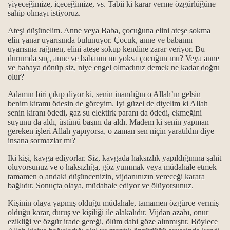
yiyeceğimize, içeceğimize, vs. Tabii ki karar verme özgürlüğüne
sahip olmayı istiyoruz.
k en güzel ibadet
Ateşi düşünelim. Anne veya Baba, çocuğuna elini ateşe sokma
elin yanar uyarısında bulunuyor. Çocuk, anne ve babanın
uyarısına rağmen, elini ateşe sokup kendine zarar veriyor. Bu
lmuştur...
durumda suç, anne ve babanın mı yoksa çocuğun mu? Veya anne
ve babaya dönüp siz, niye engel olmadınız demek ne kadar doğru
dir?
olur?
Adamın biri çıkıp diyor ki, senin inandığın o Allah’ın gelsin
kutsallığı
benim kiramı ödesin de göreyim. Iyi güzel de diyelim ki Allah
senin kiranı ödedi, gaz su elektirk paranı da ödedi, ekmeğini
i yaşamak...
suyunu da aldı, üstünü başını da aldı. Madem ki senin yapman
gereken işleri Allah yapıyorsa, o zaman sen niçin yaratıldın diye
gi kaynaklarla gelindi?
insana sormazlar mı?
Iki kişi, kavga ediyorlar. Siz, kavgada haksızlık yapıldığınına şahit
oluyorsunuz ve o haksızlığa, göz yummak veya müdahale etmek
tamamen o andaki düşüncenizin, vijdanınızın vereceği karara
bağlıdır. Sonuçta olaya, müdahale ediyor ve ölüyorsunuz.
Kişinin olaya yapmış olduğu müdahale, tamamen özgürce vermiş
olduğu karar, duruş ve kişiliği ile alakalıdır. Vijdan azabı, onur
ezikliği ve özgür irade gereği, ölüm dahi göze alınmıştır. Böylece