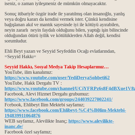
ine Helalihoş olsun der?
iseniz, o zaman iyileşmeniz de mümkün olmayacaktır.
Sonuç itibariyle özgür irade ile yaratılmış olan insanoğlu, yanlış
ah Allah der?
veya doğru kararı da kendisi vermek ister. Çünkü kendisine
bağışlanan akıl ve mantık sayesinde iyi ile kötüyü ayırabilen,
tıni boyutu…
neyin zararlı neyin faydalı olduğunu bilen, yaptığı işin bilincinde
olduğundan ötürü iyilik ve kötülüklerden Allah değil, kendisi
sorumludur.
.
Ehli Beyt yazarı ve Seyyid Seyfeddin Ocağı evlatlarından,
=Seyyid Hakkı=
r?
Seyyid Hakkı, Sosyal Medya Takip Hesaplarımız…
YouTube, ilim kanalımız:
https://www.youtube.com/user/YediDeryaSohbeti62
ş namazımız kılınmış” deyimi
YouTube, Hakk Dergahı TV :
https://www.youtube.com/channel/UCiYFRPz6s8F4dBXue1V8
Facebook, Alevi Hizmet Dergahı grubumuz:
https://www.facebook.com/groups/244039227002241/
Fcebook, Ehlibeyt Ilim Mektebi sayfamız;
https://www.facebook.com/Ehlibeyt-%C4%B0lim-Mektebi-
194839911064876
WEB sayfamız, Alevilikte Inanç;
https://www.alevilikte-
inanc.de/
 kavramları hakkında...
Facebook özel sayfamız;