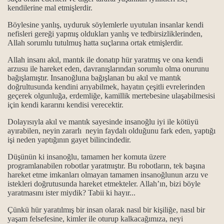
kendilerine mal etmişlerdir.
horgörüldüler?
Böylesine yanlış, uyduruk söylemlerle uyutulan insanlar kendi
nefisleri gereği yapmış oldukları yanlış ve tedbirsizliklerinden,
kmek ve Dar çeşitleri...
Allah sorumlu tutulmuş hatta suçlarına ortak etmişlerdir.
Allah insanı akıl, mantık ile donatıp hür yaratmış ve ona kendi
arzusu ile hareket eden, davranışlarından sorumlu olma onurunu
bağışlamıştır. Insanoğluna bağışlanan bu akıl ve mantık
...
doğrultusunda kendini arıyabilmek, hayatın çeşitli evrelerinden
geçerek olgunluğa, erdemliğe, kamillik mertebesine ulaşabilmesisi
ık kavramları
için kendi kararını kendisi verecektir.
Dolayısıyla akıl ve mantık sayesinde insanoğlu iyi ile kötüyü
maktır...
ayırabilen, neyin zararlı neyin faydalı olduğunu fark eden, yaptığı
işi neden yaptığının gayet bilincindedir.
 ve manaları...
Düşünün ki insanoğlu, tamamen her komuta üzere
programlanabilen robotlar yaratmıştır. Bu robotların, tek başına
k mezhebindeniz deyimi üzerine…
hareket etme imkanları olmayan tamamen insanoğlunun arzu ve
istekleri doğrutusunda hareket etmekteler. Allah’ın, bizi böyle
yaratmasını ister miydik? Tabii ki hayır...
Çünkü hür yaratılmış bir insan olarak nasıl bir kişiliğe, nasıl bir
yaşam felsefesine, kimler ile oturup kalkacağımıza, neyi