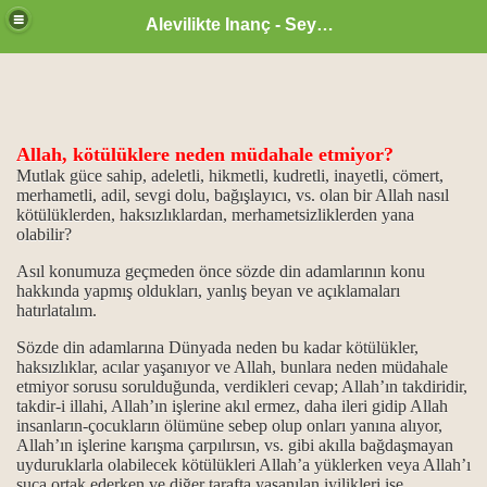
Alevilikte Inanç - Seyyid Hakkı
Allah, kötülüklere neden müdahale etmiyor?
ül Hüsna
Mutlak güce sahip,
adeletli, hikmetli, kudretli, inayetli, cömert,
merhametli, adil, sevgi dolu, bağışlayıcı, vs. olan bir Allah nasıl
kötülüklerden, haksızlıklardan, merhametsizliklerden yana
olabilir?
ür
Asıl konumuza geçmeden önce sözde din adamlarının konu
hakkında yapmış oldukları, yanlış beyan ve açıklamaları
m.
hatırlatalım.
ikrarı
Sözde din adamlarına Dünyada neden bu kadar kötülükler,
haksızlıklar, acılar yaşanıyor ve Allah, bunlara neden müdahale
etmiyor sorusu sorulduğunda, verdikleri cevap; Allah’ın takdiridir,
ğanlık konumu…
takdir-i illahi, Allah’ın işlerine akıl ermez, daha ileri gidip Allah
insanların-çocukların ölümüne sebep olup onları yanına alıyor,
idlerdir.
Allah’ın işlerine karışma çarpılırsın, vs. gibi akılla bağdaşmayan
uyduruklarla olabilecek kötülükleri Allah’a yüklerken veya Allah’ı
..
suça ortak ederken ve diğer tarafta yaşanılan iyilikleri ise,