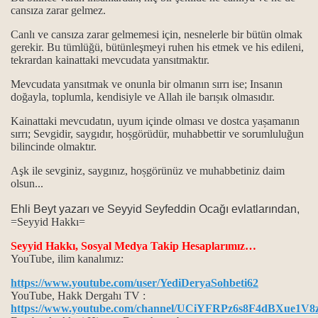
cansıza zarar gelmez.
horgörüldüler?
Canlı ve cansıza zarar gelmemesi için, nesnelerle bir bütün olmak
gerekir. Bu tümlüğü, bütünleşmeyi ruhen his etmek ve his edileni,
kmek ve Dar çeşitleri...
tekrardan kainattaki mevcudata yansıtmaktır.
Mevcudata yansıtmak ve onunla bir olmanın sırrı ise; Insanın
doğayla, toplumla, kendisiyle ve Allah ile barıșık olmasıdır.
...
Kainattaki mevcudatın, uyum içinde olması ve dostca yașamanın
sırrı; Sevgidir, saygıdır, hoșgörüdür, muhabbettir ve sorumluluğun
bilincinde olmaktır.
ık kavramları
Aşk ile sevginiz, saygınız, hoșgörünüz ve muhabbetiniz daim
maktır...
olsun...
 ve manaları...
Ehli Beyt yazarı ve Seyyid Seyfeddin Ocağı evlatlarından,
=Seyyid Hakkı=
k mezhebindeniz deyimi üzerine…
Seyyid Hakkı, Sosyal Medya Takip Hesaplarımız…
YouTube, ilim kanalımız:
https://www.youtube.com/user/YediDeryaSohbeti62
YouTube, Hakk Dergahı TV :
https://www.youtube.com/channel/UCiYFRPz6s8F4dBXue1V8