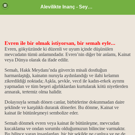
Alevilikte Inanç - Seyyid Hakkı
Evren ile bir olmak istiyorsan, bir semah eyle...
ül Hüsna
Evren, gökyüzünde ki düzenli ve uyum içinde düşünülen
mevcudatın tümü anlamındadır. Evren’nin diğer bir anlamı, Kainat
veya Dünya olarak da ifade edilir.
Semah, Hakk Meydanı’nda güvercin misali dostluğun
ür
harmanlaştığı, kainatın nuruyla aydınlandığı ve ilahi kelamın
zikredildiği noktada; Aşkla, şevkle, vecd ile kadın-erkek ayrımı
m.
yapmadan ve tüm beşeri ağırlıklardan kurtularak kötü niyetlerden
arınarak, tertemiz olma halidir.
ikrarı
Dolayısıyla semah dönen canlar, birbirlerine dokunmadan daire
şeklinde ve karşılıklı durarak dönerler. Bu dönme, Kainat ve
ğanlık konumu…
kainat ile bütünleşmeyi sembolize eder.
idlerdir.
Semah dönmek evren veya kainat ile bütünleşme, mevcudatı
kucaklama ve ondan sorumlu olduğumuzun bilincine varmaktır.
Bu bilince varan insanlardan, hiç bir şekilde ne canlıya ve ne de
..