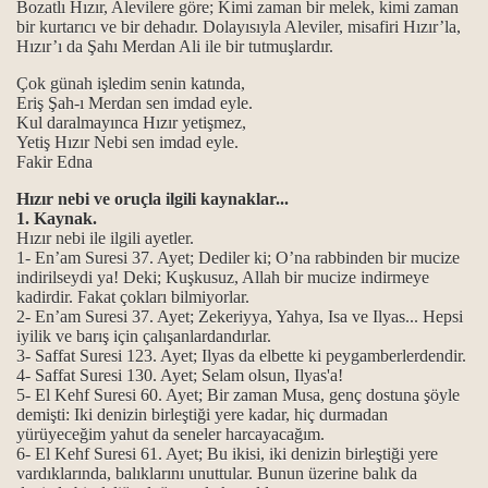
Bozatlı Hızır, Alevilere göre; Kimi zaman bir melek, kimi zaman
bir kurtarıcı ve bir dehadır. Dolayısıyla Aleviler, misafiri Hızır’la,
Hızır’ı da Şahı Merdan Ali ile bir tutmuşlardır.
k en güzel ibadet
Çok günah işledim senin katında,
Eriş Şah-ı Merdan sen imdad eyle.
lmuştur...
Kul daralmayınca Hızır yetişmez,
Yetiş Hızır Nebi sen imdad eyle.
dir?
Fakir Edna
Hızır nebi ve oruçla ilgili kaynaklar...
kutsallığı
1. Kaynak.
Hızır nebi ile ilgili ayetler.
i yaşamak...
1- En’am Suresi 37. Ayet; Dediler ki; O’na rabbinden bir mucize
indirilseydi ya! Deki; Kuşkusuz, Allah bir mucize indirmeye
gi kaynaklarla gelindi?
kadirdir. Fakat çokları bilmiyorlar.
2- En’am Suresi 37. Ayet; Zekeriyya, Yahya, Isa ve Ilyas... Hepsi
iyilik ve barış için çalışanlardandırlar.
3- Saffat Suresi 123. Ayet; Ilyas da elbette ki peygamberlerdendir.
4- Saffat Suresi 130. Ayet; Selam olsun, Ilyas'a!
5- El Kehf Suresi 60. Ayet; Bir zaman Musa, genç dostuna şöyle
demişti: Iki denizin birleştiği yere kadar, hiç durmadan
yürüyeceğim yahut da seneler harcayacağım.
6- El Kehf Suresi 61. Ayet; Bu ikisi, iki denizin birleştiği yere
vardıklarında, balıklarını unuttular. Bunun üzerine balık da