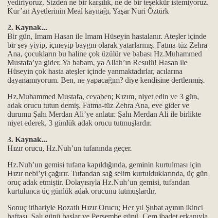
yediriyoruz. Sizden ne bir karşılık, ne de bir teşekkür istemiyoruz.
ine Helalihoş olsun der?
Kur’an Ayetlerinin Meal kaynağı, Yaşar Nuri Öztürk
ah Allah der?
2. Kaynak...
Bir gün, Imam Hasan ile Imam Hüseyin hastalanır. Ateşler içinde
bir şey yiyip, içmeyip baygın olarak yatarlarmış. Fatma-tüz Zehra
tıni boyutu…
Ana, çocukların bu haline çok üzülür ve babası Hz.Muhammed
Mustafa’ya gider. Ya babam, ya Allah’ın Resulü! Hasan ile
.
Hüseyin çok hasta ateşler içinde yanmaktadırlar, acılarına
dayanamıyorum. Ben, ne yapacağım? diye kendisine dertlenmiş.
Hz.Muhammed Mustafa, cevaben; Kızım, niyet edin ve 3 gün,
adak orucu tutun demiş. Fatma-tüz Zehra Ana, eve gider ve
r?
durumu Şahı Merdan Ali’ye anlatır. Şahı Merdan Ali ile birlikte
niyet ederek, 3 günlük adak orucu tutmuşlardır.
ş namazımız kılınmış” deyimi
3. Kaynak...
Hızır orucu, Hz.Nuh’un tufanında geçer.
Hz.Nuh’un gemisi tufana kapıldığında, geminin kurtulması için
Hızır nebi’yi çağırır. Tufandan sağ selim kurtulduklarında, üç gün
oruç adak etmiştir. Dolayısıyla Hz.Nuh’un gemisi, tufandan
kurtulunca üç günlük adak orucunu tutmuşlardır.
Sonuç itibariyle Bozatlı Hızır Orucu; Her yıl Şubat ayının ikinci
 kavramları hakkında...
haftası, Salı günü başlar ve Perşembe günü, Cem ibadet erkanıyla