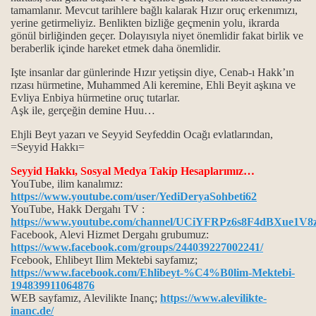
tamamlanır. Mevcut tarihlere bağlı kalarak Hızır oruç erkenımızı,
yerine getirmeliyiz. Benlikten bizliğe geçmenin yolu, ikrarda
gönül birliğinden geçer. Dolayısıyla niyet önemlidir fakat birlik ve
beraberlik içinde hareket etmek daha önemlidir.
ı
Işte insanlar dar günlerinde Hızır yetişsin diye, Cenab-ı Hakk’ın
ı
rızası hürmetine, Muhammed Ali keremine, Ehli Beyit aşkına ve
Evliya Enbiya hürmetine oruç tutarlar.
Aşk ile, gerçeğin demine Huu…
Ehjli Beyt yazarı ve Seyyid Seyfeddin Ocağı evlatlarından,
=Seyyid Hakkı=
Seyyid Hakkı, Sosyal Medya Takip Hesaplarımız…
YouTube, ilim kanalımız:
https://www.youtube.com/user/YediDeryaSohbeti62
lar...
YouTube, Hakk Dergahı TV :
https://www.youtube.com/channel/UCiYFRPz6s8F4dBXue1V8
Facebook, Alevi Hizmet Dergahı grubumuz:
https://www.facebook.com/groups/244039227002241/
in kapısıdır...
Fcebook, Ehlibeyt Ilim Mektebi sayfamız;
https://www.facebook.com/Ehlibeyt-%C4%B0lim-Mektebi-
194839911064876
 can gözü manaları…
WEB sayfamız, Alevilikte Inanç;
https://www.alevilikte-
inanc.de/