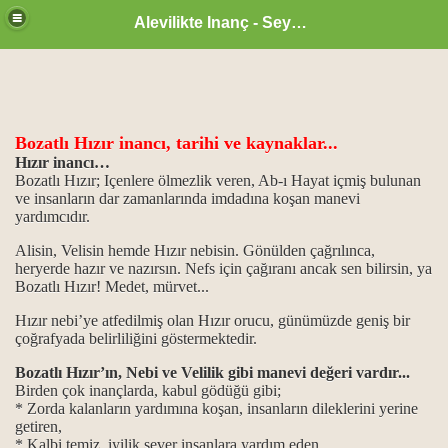
Alevilikte Inanç - Seyyid Hakkı
Bozatlı Hızır inancı, tarihi ve kaynaklar...
ül Hüsna
Hızır inancı…
Bozatlı Hızır; Içenlere ölmezlik veren, Ab-ı Hayat içmiş bulunan
ve insanların dar zamanlarında imdadına koşan manevi
yardımcıdır.
ür
Alisin, Velisin hemde Hızır nebisin. Gönülden çağrılınca,
heryerde hazır ve nazırsın.
Nefs için çağıranı ancak sen bilirsin, ya
m.
Bozatlı Hızır! Medet, mürvet...
ikrarı
Hızır nebi’ye atfedilmiş olan Hızır orucu, günümüzde geniş bir
çoğrafyada belirliliğini göstermektedir.
ğanlık konumu…
Bozatlı Hızır’ın, Nebi ve Velilik gibi manevi değeri vardır...
Birden çok inançlarda, kabul gödüğü gibi;
idlerdir.
* Zorda kalanların yardımına koşan, insanların dileklerini yerine
getiren,
* Kalbi temiz, iyilik sever insanlara yardım eden,
..