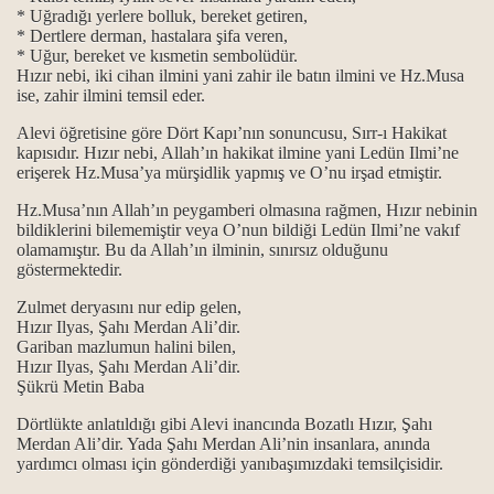
* Uğradığı yerlere bolluk, bereket getiren,
* Dertlere derman, hastalara şifa veren,
horgörüldüler?
* Uğur, bereket ve kısmetin sembolüdür.
Hızır nebi, iki cihan ilmini yani zahir ile batın ilmini ve Hz.Musa
kmek ve Dar çeşitleri...
ise, zahir ilmini temsil eder.
Alevi öğretisine göre Dört Kapı’nın sonuncusu, Sırr-ı Hakikat
kapısıdır. Hızır nebi, Allah’ın hakikat ilmine yani Ledün Ilmi’ne
erişerek Hz.Musa’ya mürşidlik yapmış ve O’nu irşad etmiştir.
...
Hz.Musa’nın Allah’ın peygamberi olmasına rağmen, Hızır nebinin
bildiklerini bilememiştir veya O’nun bildiği Ledün Ilmi’ne vakıf
ık kavramları
olamamıştır. Bu da Allah’ın ilminin, sınırsız olduğunu
göstermektedir.
maktır...
Zulmet deryasını nur edip gelen,
 ve manaları...
Hızır Ilyas, Şahı Merdan Ali’dir.
Gariban mazlumun halini bilen,
Hızır Ilyas, Şahı Merdan Ali’dir.
k mezhebindeniz deyimi üzerine…
Şükrü Metin Baba
Dörtlükte anlatıldığı gibi Alevi inancında Bozatlı Hızır, Şahı
Merdan Ali’dir. Yada Şahı Merdan Ali’nin insanlara, anında
yardımcı olması için gönderdiği yanıbaşımızdaki temsilçisidir.