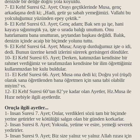
denizde bir deliğe doğru yola koyuldu.
7- El Kehf Suresi 62. Ayet; Orayı geçtiklerinde Musa, genç
arkadaşına dedi ki; „Hadi, getir şu sabah yemeğimizi. Vallahi bu
yolculuğumuz yüzünden epey çektik.“
t erkanı
8- El Kehf Suresi 63. Ayet; Genç adam; Bak sen şu işe, hani
kayaya sığınmıştık ya, işte o sırada balığı unuttum. Onu
hatırlamamı bana unutturan, şeytandan başkası değildi. Balık,
denizin içinde acaip bir biçimde yolunu tuttu.
9- El Kehf Suresi 64. Ayet; Musa; Arayıp durduğumuz işte o idi,
dedi.
Bunun üzerine kendi izlerini sürerek gerisingeri döndüler.
10- El Kehf Suresi 65. Ayet; Derken, katımızdan kendisine bir
rahmet verdiğimiz ve tarafımızdan kendisine bir ilim öğrettiğimiz
ip ol ilkeleri.
kullarımızdan bir kulu buldular.
11- El Kehf Suresi 66. Ayet; Musa ona dedi ki; Doğru yol (rüşd)
.
olarak sana öğretilenden bana öğretmen için sana tabi olabilir
miyim? vs.
12- El Kehf Suresi 60’tan 82’ye kadar olan Ayetler, Hz.Musa ile
Hızır nebiyle ilgili ayetlerdir.
.
Oruçla ilgili ayetler...
1- Insan Suresi 7. Ayet; Onlar, verdikleri sözü tam bir biçimde
yerine getirirler ve kötülüğü salgın olan bir günden korkarlar.
2- Insan Suresi 8. Ayet; Yoksula, yetime ve esire, yemeği severek
yedirirler.
3- Insan Suresi 9. Ayet; Biz size yalnız ve yalnız Allah rızası için