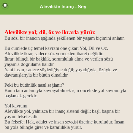
Alevilikte Inanç - Seyyid Hakkı
Alevilikte
yol; dil, öz ve ikrarla yürür.
Bu söz, bir inancın ışığında şekillenen bir yaşam biçimini anlatır.
ül Hüsna
Bu cümlede üç temel kavram öne çıkar: Yol, Dil ve Öz.
Alevilikte ikrar, sadece söz vermekten ibaret değildir.
İkrar; bilinçli bir bağlılık, sorumluluk alma ve verilen sözü
yaşamla doğrulama halidir.
ür
Yani insan, sadece söylediğiyle değil; yaşadığıyla, özüyle ve
davranışlarıyla bir bütün olmalıdır.
m.
Peki bu bütünlük nasıl sağlanır?
Bunu tam anlamıyla kavrayabilmek için öncelikle yol kavramıyla
ikrarı
başlamak gerekir.
Yol kavramı
ğanlık konumu…
Alevilikte yol, yalnızca bir inanç sistemi değil; başlı başına bir
yaşam felsefesidir.
idlerdir.
Bu felsefe; Hak, adalet ve insan sevgisi üzerine kuruludur.
İnsan
bu yola bilinçle girer ve kararlılıkla yürür.
..