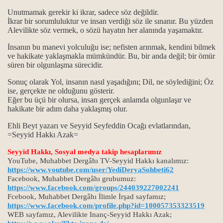
Unutmamak gerekir ki ikrar, sadece söz değildir.
İkrar bir sorumluluktur ve insan verdiği söz ile sınanır. Bu yüzden
k en güzel ibadet
Alevilikte söz vermek, o sözü hayatın her alanında yaşamaktır.
İnsanın bu manevi yolculuğu ise; nefisten arınmak, kendini bilmek
lmuştur...
ve hakikate yaklaşmakla mümkündür. Bu, bir anda değil; bir ömür
süren bir olgunlaşma sürecidir.
dir?
Sonuç olarak
Yol, insanın nasıl yaşadığını; Dil, ne söylediğini; Öz
ise, gerçekte ne olduğunu gösterir.
kutsallığı
Eğer bu üçü bir olursa, insan gerçek anlamda olgunlaşır ve
hakikate bir adım daha yaklaşmış olur.
i yaşamak...
Ehli Beyt yazarı ve Seyyid Seyfeddin Ocağı evlatlarından,
gi kaynaklarla gelindi?
=Seyyid Hakkı Azak=
Seyyid Hakkı, Sosyal medya takip hesaplarımız
YouTube, Muhabbet Dergâhı TV-Seyyid Hakkı kanalımız:
https://www.youtube.com/user/YediDeryaSohbeti62
Facebook, Muhabbet Dergâhı grubumuz:
https://www.facebook.com/groups/244039227002241
Fcebook, Muhabbet Dergâhı İlimle İrşad sayfamız;
https://www.facebook.com/profile.php?id=100057353323519
WEB sayfamız, Alevilikte Inanç-Seyyid Hakkı Azak;