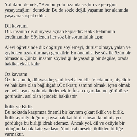
Yol ikrarı demek; “Ben bu yolu rızamla seçtim ve gereğini
yaşayacağım” demektir. Bu da sözle değil, yaşamın her alanında
horgörüldüler?
yaşayarak ispat edilir.
kmek ve Dar çeşitleri...
Dil kavramı
Dil, insanın dış dünyaya açılan kapısıdır; Hakk kelamının
tercümanıdır. Söylenen her söz bir sorumluluk taşır.
Alevi öğretisinde dil; doğruyu söylemeyi, dürüst olmayı, yalan ve
...
gıybetten uzak durmayı gerektirir. En önemlisi ise söz ile özün bir
olmasıdır. Çünkü insanın söylediği ile yaşadığı bir değilse, orada
hakikat eksik kalır.
ık kavramları
Öz kavramı
maktır...
Öz, insanın iç dünyasıdır; yani içsel âlemidir. Vicdanıdır, niyetidir
ve hakikate olan bağlılığıdır.
Öz ikrarı; samimi olmak, içten olmak
 ve manaları...
ve nefsi aşma yolunda ilerlemektir. İnsan dışarıdan ne görünürse
görünsün, asıl olan içindeki hakikattir.
k mezhebindeniz deyimi üzerine…
İkilik ve Birlik
Bu noktada karşımıza önemli bir kavram çıkar: ikilik ve birlik.
İkilik ayrılığı doğurur; oysa hakikat birdir. İnsan kendini ayrı
gördükçe bu birliği idrak edemez. Ancak yol, dil ve özüyle bir
olduğunda hakikate yaklaşır. Yani asıl mesele, ikilikten birliğe
varmaktır.