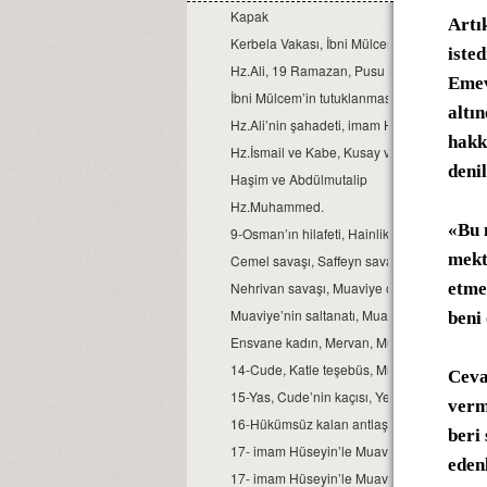
Kapak
Artı
Kerbela Vakası, İbni Mülcem, Verdan ve Şe
iste
Hz.Ali, 19 Ramazan, Pusu
Emev
İbni Mülcem’in tutuklanması, Muaviye, Amr 
altı
Hz.Ali’nin şahadeti, imam Hasan’a biat, İhti
hakk
Hz.İsmail ve Kabe, Kusay ve Mekke, İlk Anl
deni
Haşim ve Abdülmutalip
Hz.Muhammed.
«Bu 
9-Osman’ın hilafeti, Hainlik, Ölüm
mekt
Cemel savaşı, Saffeyn savaşı, Muaviye’nin 
Nehrivan savaşı, Muaviye ordusu, Muaviye’
etme
Muaviye’nin saltanatı, Muaviye’nin hayatı, Ye
beni
Ensvane kadın, Mervan, Muaviye’nin cinayet 
14-Cude, Katle teşebüs, Muaviye’nin zehri,
Ceva
15-Yas, Cude’nin kaçısı, Yeni İhtiraslar, Mua
verm
16-Hükümsüz kalan antlaşma, Emevilerin e
beri
17- imam Hüseyin’le Muaviye, Üç teklif, Mua
edenl
17- imam Hüseyin’le Muaviye, Üç teklif, Mua