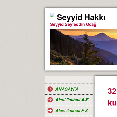
Seyyid Hakkı
Seyyid Seyfeddin Ocağı
32
ANASAYFA
Alevi ilmihali A-E
ku
Alevi ilmihali F-Z