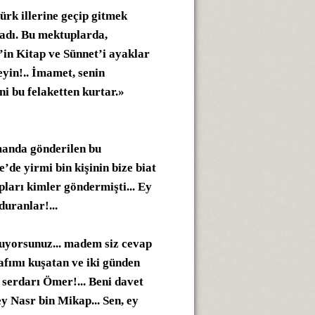
ürk illerine geçip gitmek
adı. Bu mektuplarda,
’in Kitap ve Sünnet’i ayaklar
eyin!.. İmamet, senin
ni bu felaketten kurtar.»
amanda gönderilen bu
’de yirmi bin kişinin bize biat
pları kimler göndermişti... Ey
duranlar!...
suyorsunuz... madem siz cevap
rafımı kuşatan ve iki günden
 serdarı Ömer!... Beni davet
ey Nasr bin Mikap... Sen, ey