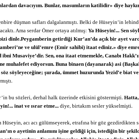
lardan davacıyım. Bunlar, masumların katilidir» diye haykı
ahadeti
enbire düşman safları dalgalanmıştı. Belki de Hüseyin’in lehin
lacaktı. Ama serdar Ömer ortaya atılmış:
Ya Hüseyin!... Sen söyl
 bizi dinle.Peygamberin getirdiği Kur’an’da açık bir ayet vard
amberi’ne ve ulül’emre (Emir sahibi) itaat ediniz.» diye emr
d ibni Musaviye’dir. Sen, ona itaat etmemekle, Canabı Hakk’
ne muhalefet ediyorsun. Buna binaen (dayanarak) asi (Başkaldı
 söz söyleyeceğine; şurada, ümmet huzurunda Yezid’e biat ve it
mıştı.
in bu sözleri, derhal halk üzerinde etkisini göstermişti.
Hatta,
se Bücher
in!... inat ve ısrar etme...
diye, birtakım sesler yükselmişti.
 Hüseyin, acı acı gülümseyerek, etrafına bir göz gezdirdikten s
n’ın o ayetinin anlamını işine geldiği için, istediğin bir şeki