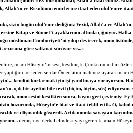
in anlamı şudur: «Ey müslümanlar, Allah’a itaat ediniz. Allah’
k, Allah’ın ve Resulünün emirlerine itaat eden ulül’emre itaat
uki, sizin bugün ulül’emr dediğiniz Yezid, Allah’a ve Allah’ın
tersine Kitap ve Sünnet’i ayaklarının altında çiğniyor. Halk
uğu müslüman Cumhuriyeti’ni yıkıp devirerek, onun üstünde, 
i arzusuna göre saltanat sürüyor ve...»
enbire, imam Hüseyin’in sesi, kesilmişti. Çünkü onun bu sözler
ler yaptığını hisseden serdar Ömer, atını mahmuzlayarak imam 
yin!... kendini kurtarmak için işi yanıltmaya vuruyorsun. H
n’ın açık bir ayetini bile tevil (biçim, biçim, süs) ediyorsun. 
ırarak, onun sesini kestikten sonra, başını geri çevirmiş: E
nizin huzurunda, Hüseyin’e biat ve itaat teklif ettik. O, kabul
ısızlık ve düşmanlık gösterdi. Artık onunla savaştan kaçınılm
ıyorum...
demişti ve derhal elindeki yayı gererek, imam Hüseyin