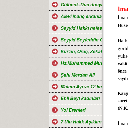
Gülbenk-Dua dosyası
İma
Alevi inanç erkanları
İmam
Hüse
Seyyid Hakkı nefesleri
Seyyid Seyfeddin Ocağı...
Halb
görül
Kur’an, Oruç, Zekat, Hac ve Ra
yüks
Hz.Muhammed Mustafa
vakit
önce 
Şahı Merdan Ali
saydı
Matem Ayı ve 12 Imamlar
Karşı
Ehli Beyt kadınları
suret
(N.K.
Yol Erenleri
7 Ulu Hakk Aşıkları ve Halk oza
İmam