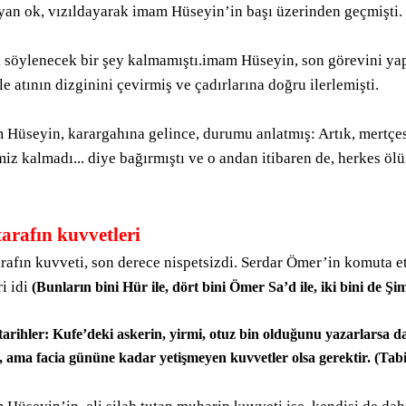
ayan ok, vızıldayarak imam Hüseyin’in başı üzerinden geçmişti.
k söylenecek bir şey kalmamıştı.imam Hüseyin, son görevini ya
le atının dizginini çevirmiş ve çadırlarına doğru ilerlemişti.
 Hüseyin, karargahına gelince, durumu anlatmış: Artık, mertçe
iz kalmadı... diye bağırmıştı ve o andan itibaren de, herkes öl
tarafın kuvvetleri
arafın kuvveti, son derece nispetsizdi. Serdar Ömer’in komuta e
i idi
(Bunların bini Hür ile, dört bini Ömer Sa’d ile, iki bini de Şim
tarihler: Kufe’deki askerin, yirmi, otuz bin olduğunu yazarlarsa da
, ama facia gününe kadar yetişmeyen kuvvetler olsa gerektir. (Tab