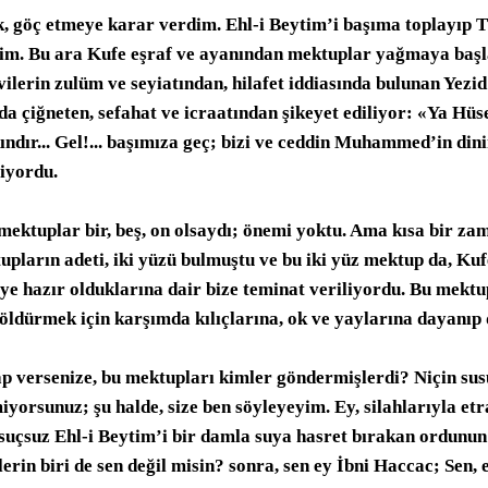
k, göç etmeye karar verdim. Ehl-i Beytim’i başıma toplayıp T
bib
dim. Bu ara Kufe eşraf ve ayanından mektuplar yağmaya başl
ilerin zulüm ve seyiatından, hilafet iddiasında bulunan Yezid
İbni As
nda çiğneten, sefahat ve icraatından şikeyet ediliyor: «Ya Hüs
rasın nedenleri
ındır... Gel!... başımıza geç; bizi ve ceddin Muhammed’in dini
aşmazlıklar
liyordu.
mektuplar bir, beş, on olsaydı; önemi yoktu. Ama kısa bir z
upların adeti, iki yüzü bulmuştu ve bu iki yüz mektup da, Kufe
hilesi, Mütareke
nin başarısı
ye hazır olduklarına dair bize teminat veriliyordu. Bu mektu
zid’in kişiliği
 öldürmek için karşımda kılıçlarına, ok ve yaylarına dayanıp 
ortakları, Korkunç teklif
 Zeynep’in şüphesi, Son zehir
p versenize, bu mektupları kimler göndermişlerdi? Niçin su
viye’nin hilesi
iyorsunuz; şu halde, size ben söyleyeyim. Ey, silahlarıyla et
ndişeleri, Ayşe ve Muaviye
 suçsuz Ehl-i Beytim’i bir damla suya hasret bırakan ordunun
viye’nin son günleri, Muaviye’in vesiyeti 600
erin biri de sen değil misin? sonra, sen ey İbni Haccac; Sen, 
viye’nin son günleri, Muaviye’in vesiyeti