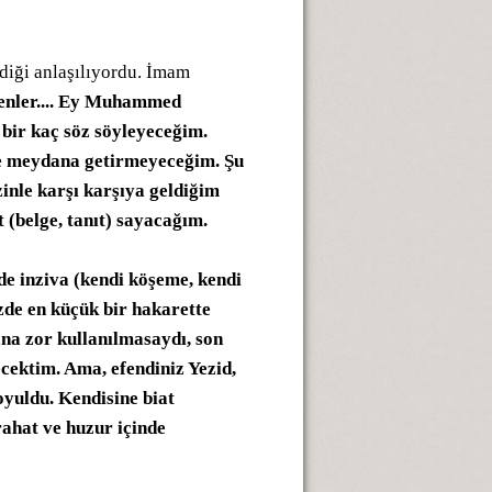
diği anlaşılıyordu. İmam
nler.... Ey Muhammed
, bir kaç söz söyleyeceğim.
bile meydana getirmeyeceğim. Şu
zinle karşı karşıya geldiğim
(belge, tanıt) sayacağım.
de inziva (kendi köşeme, kendi
izde en küçük bir hakarette
na zor kullanılmasaydı, son
cektim. Ama, efendiniz Yezid,
oyuldu. Kendisine biat
rahat ve huzur içinde