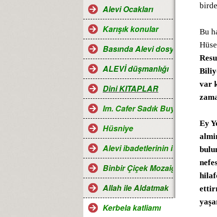
birde
Alevi Ocakları
Karışık konular
Bu h
Hüse
Basında Alevi dosyaları
Resu
ALEVİ düşmanlığı
Bili
var 
Dini KITAPLAR
zama
Im. Cafer Sadık Buyruğu
Ey Y
Hüsniye
almi
Alevi ibadetlerinin islamdaki ye
bulu
nefe
Binbir Çiçek Mozaiği Alevilik
hila
Allah ile Aldatmak
etti
yaşa
Kerbela katliamı