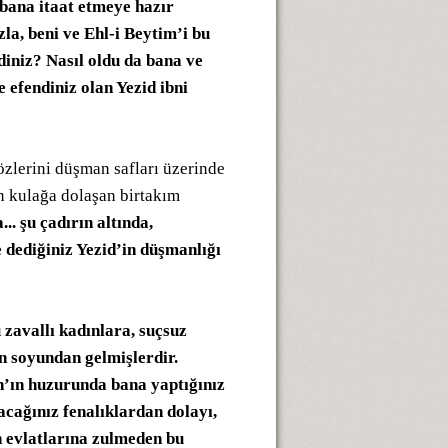
e bana itaat etmeye hazır
la, beni ve Ehl-i Beytim’i bu
rdiniz? Nasıl oldu da bana ve
 efendiniz olan Yezid ibni
zlerini düşman safları üzerinde
an kulağa dolaşan birtakım
.. şu çadırın altında,
 dediğiniz Yezid’in düşmanlığı
u zavallı kadınlara, suçsuz
n soyundan gelmişlerdir.
ah’ın huzurunda bana yaptığınız
cağınız fenalıklardan dolayı,
n evlatlarına zulmeden bu