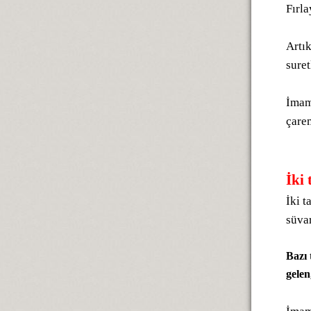
Fırl
Artı
suret
İmam
çarem
İki 
İki t
süvar
Bazı 
gelen