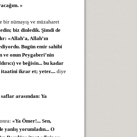
racağım. »
de bir nümayış ve müzaharet
edin; biz dinledik. Şimdi de
ır: «Allah’a, Allah’ın
ediyordu. Bugün emir sahibi
ın ve onun Peygaberi’nin
rıcı) ve beğisin... bu kadar
aatini ikrar et; yeter....
diye
 saflar arasından: Ya
onra:
«Ya Ömer!... Sen,
lde yanlış yorumladın... O