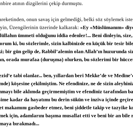
nbire atının dizgilerini çekip durmuştu.
areketinden, onun savaş için gelmediği, belki söz söylemek iste
yin, Üzengilerinin üzerinde kalkarak:
«Ey «Müslümanım» diye
lüllahın ümmeti olduğunu iddia edenler!... Beni dinleyin, size
yorum ki, bu sözlerimle, sizin kalbinizde en küçük bir tesir 
ki; bir gün gelip de, Rabbil’alemin olan Allah’ın huzurunda si
n, orada murafaa (duruşma) olurken, bu sözlerimi bir hüccet 
ezid’e tabi olanlar... ben, yıllardan beri Mekke’de ve Medine’
mde) köşesine çekilmiştim. Ne efendinize, ne de sizin aleyhin
ri
nmayı bile aklımda geçirmemiştim ve efendiniz tarafından ba
sime kadar da hayatımı bu derin sükün ve inziva içinde geçire
fet makamını gasbeder etmez, beni şiddetle takip ve tazyike k
rmek için, adamlarını başıma musallat etti ve beni bir an bile 
maya bırakmadı...