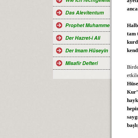
ayet
anca
Das Alevitentum
Prophet Muhammed
Halb
tam 
Der Hazret-i Ali
kurd
Der Imam Hüseyin
kend
Misafir Defteri
Bird
etki
Hüse
Kur’a
hayk
hepi
sayg
başl