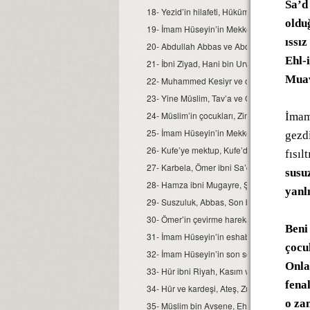
Sa’d 
18- Yezid’in hilafeti, Hükümet konağında, V
oldu
19- İmam Hüseyin’in Mekke’ye göçü, Kufelil
ıssız
20- Abdullah Abbas ve Abdullah Ömer’in Baş
Ehl-
21- İbni Ziyad, Hani bin Urve, Hani’nin ölü
Muav
22- Muhammed Kesiyr ve oğlu, Muhammed 
23- Yine Müslim, Tav’a ve Oğlu, Müslim’in 
24- Müslim’in çocukları, Zindancı Meşkür, Ka
İmam
25- İmam Hüseyin’in Mekke’den Kufe’ye gidi
gezdi
26- Kufe’ye mektup, Kufe’de, Kays, Hür ibn
fısıl
27- Karbela, Ömer ibni Sa’d, Ömer’in akrab
susu
28- Hamza ibni Mugayre, Şimr Zilcovşen
yanl
29- Suszuluk, Abbas, Son buluşma, Beni Es
30- Ömer’in çevirme harekatı, Savunma tert
Beni 
31- İmam Hüseyin’in eshabına teklifi, Aşura
çocu
32- İmam Hüseyin’in son sözleri, İki tarafın 
Onla
33- Hür ibni Riyah, Kasım ve Fatıma
fena
34- Hür ve kardeşi, Ateş, Zuheyr ibni Kays
o za
35- Müslim bin Avsene, Ehl-i Beyt mensupla