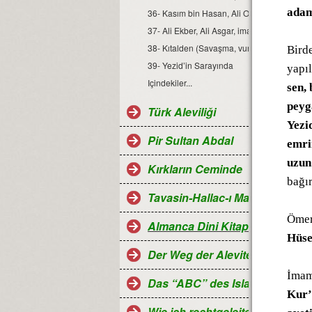
adam
36- Kasım bin Hasan, Ali Oğulları, Abbas
37- Ali Ekber, Ali Asgar, imam Hüseyin’in ş
38- Kıtalden (Savaşma, vuruşma) sonra
Bird
39- Yezid’in Sarayında
yapı
Içindekiler...
sen,
peyg
Türk Aleviliği
Yezi
Pir Sultan Abdal
emri
uzun
Kırkların Ceminde
bağır
Tavasin-Hallac-ı Mansur
Ömer’
Almanca Dini Kitaplar-Religiö
Hüsey
Der Weg der Aleviten...
İmam
Das “ABC” des Islam
Kur’a
Wie ich rechtgeleitet wurde