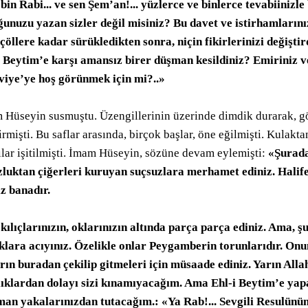
bin Rabi... ve sen Şem’an!... yüzlerce ve binlerce tevabiinizl
elid’in muamelesi
ğunuzu yazan sizler değil misiniz? Bu davet ve istirhamlarınız
erin müracaatları
 çöllere kadar sürükledikten sonra, niçin fikirlerinizi değişti
vurmaları, Müslim ibni Akiyl, Şam’da verilen karar
i Beytim’e karşı amansız birer düşman kesildiniz? Emiriniz ve
mü
iye’ye hoş görünmek için mi?..»
Kesiyr’in sonu
sonu
til haris
 Hüseyin susmuştu. Üzengillerinin üzerinde dimdik durarak, gö
şi, Fırtına
rmişti. Bu saflar arasında, birçok başlar, öne eğilmişti. Kulakt
i Riyah
tılar işitilmişti. İmam Hüseyin, sözüne devam eylemişti:
«Şurada.
aları
zluktan çiğerleri kuruyan suçsuzlara merhamet ediniz. Halife
ız banadır.
edi’ler
ibatı, Durmaz
kılıçlarınızın, oklarınızın altında parça parça ediniz. Ama, ş
klara acıyınız. Özelikle onlar Peygamberin torunlarıdır. Onu
kuvvetleri
rın buradan çekilip gitmeleri için müsaade ediniz. Yarın All
lıklardan dolayı sizi kınamıyacağım. Ama Ehl-i Beytim’e yapa
man yakalarınızdan tutacağım.: «Ya Rab!... Sevgili Resulünü
rı