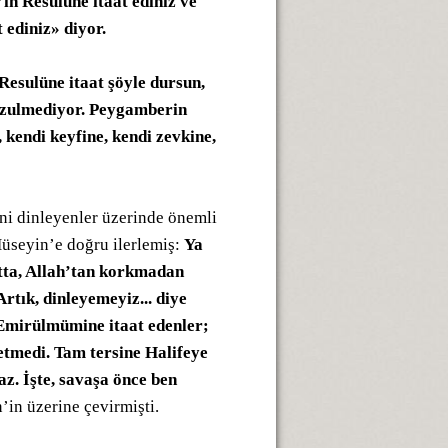
ın Resulüne itaat ediniz ve
 ediniz» diyor.
 Resulüne itaat şöyle dursun,
a zulmediyor. Peygamberin
kendi keyfine, kendi zevkine,
ini dinleyenler üzerinde önemli
Hüseyin’e doğru ilerlemiş:
Ya
atta, Allah’tan korkmadan
Artık, dinleyemeyiz... diye
y Emirülmümine itaat edenler;
 etmedi. Tam tersine Halifeye
az. İşte, savaşa önce ben
’in üzerine çevirmişti.