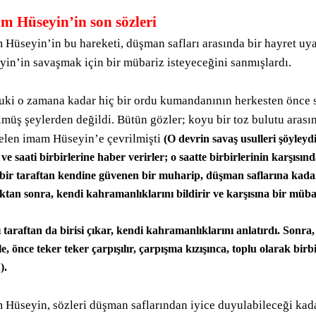
m Hüseyin’in son sözleri
 Hüseyin’in bu hareketi, düşman safları arasında bir hayret uy
yin’in savaşmak için bir mübariz isteyeceğini sanmışlardı.
uki o zamana kadar hiç bir ordu kumandanının herkesten önce 
müş şeylerden değildi. Bütün gözler; koyu bir toz bulutu arası
mazan ayı
elen imam Hüseyin’e çevrilmişti
(O devrin savaş usulleri şöyleydi
 ve saati birbirlerine haber verirler; o saatte birbirlerinin karşısınd
bir taraftan kendine güvenen bir muharip, düşman saflarına kadar il
ktan sonra, kendi kahramanlıklarını bildirir ve karşısına bir mübar
 taraftan da birisi çıkar, kendi kahramanlıklarını anlatırdı. Sonra
le, önce teker teker çarpışılır, çarpışma kızışınca, toplu olarak birbi
).
nları
 Hüseyin, sözleri düşman saflarından iyice duyulabileceği kada