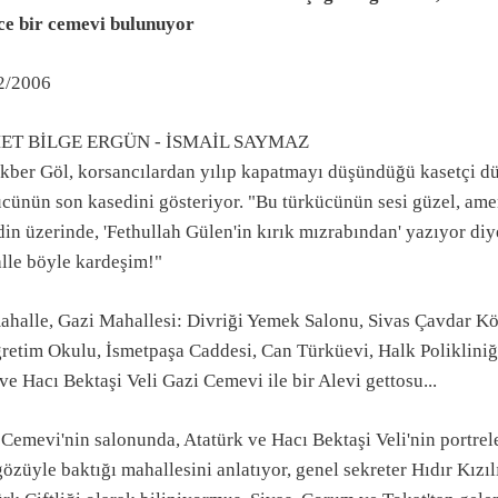
ce bir cemevi bulunuyor
2/2006
ET BİLGE ERGÜN - İSMAİL SAYMAZ
kber Göl, korsancılardan yılıp kapatmayı düşündüğü kasetçi dük
mazan ayı
cünün son kasedini gösteriyor. "Bu türkücünün sesi güzel, amen
in üzerinde, 'Fethullah Gülen'in kırık mızrabından' yazıyor diy
lle böyle kardeşim!"
ahalle, Gazi Mahallesi: Divriği Yemek Salonu, Sivas Çavdar 
retim Okulu, İsmetpaşa Caddesi, Can Türküevi, Halk Polikliniği
 ve Hacı Bektaşi Veli Gazi Cemevi ile bir Alevi gettosu...
Cemevi'nin salonunda, Atatürk ve Hacı Bektaşi Veli'nin portrele
gözüyle baktığı mahallesini anlatıyor, genel sekreter Hıdır Kız
nları