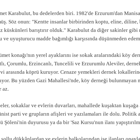
et Karabulut, bu dedelerden biri. 1982'de Erzurum'dan Manisa'y
ş. Söz onun: "Kentte insanlar birbirinden koptu, eline, diline, 
z küskünleri barıştırır olduk." Karabulut da diğer sakinler gibi
u ve uyuşturucu madde bağımlığı karşısında düşünmeden edem
met konağı'nın yerel ayaklarını ise sokak aralarındaki köy dern
lı, Çorumlu, Erzincanlı, Tuncelili ve Erzurumlu Aleviler, dernek
vi arasında köprü kuruyor. Cenaze yemekleri dernek lokallerind
lıyor. Bu yüzden Gazi Mahallesi'nde, köy derneği bulunmayan 
 az.
ler, sokaklar ve evlerin duvarları, mahallede kuşaktan kuşağa a
ist parti ve grupların afişleri ve yazılamaları ile dolu. Politik
ü Şöleni'nin duyurusu ya da bir 'Saz Kursu'nun ilanı yapıştırılm
 sollu dükkânlardan ve evlerin balkolarından ise ilanları onayl