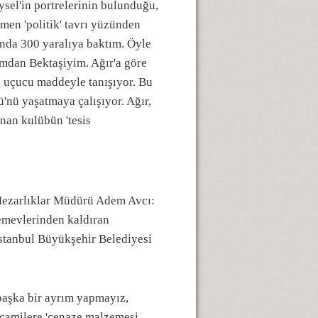
ysel'in portrelerinin bulunduğu,
men 'politik' tavrı yüzünden
ında 300 yaralıya baktım. Öyle
kımdan Bektaşiyim. Ağır'a göre
e uçucu maddeyle tanışıyor. Bu
'nü yaşatmaya çalışıyor. Ağır,
nan kulübün 'tesis
 Mezarlıklar Müdürü Adem Avcı:
cemevlerinden kaldıran
 İstanbul Büyükşehir Belediyesi
başka bir ayrım yapmayız,
 camilere 'cenaze malzemesi