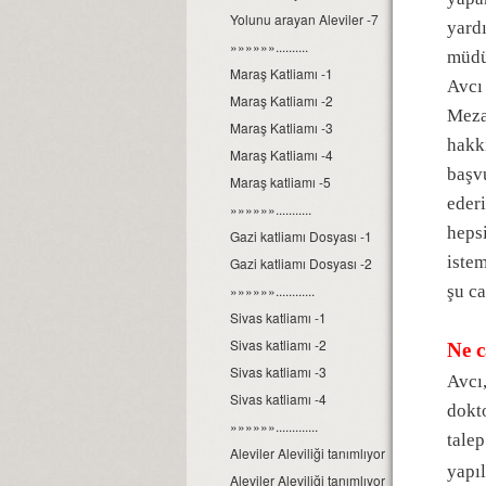
Yolunu arayan Aleviler -7
yard
»»»»»»..........
müdür
Maraş Katliamı -1
Avcı
Maraş Katliamı -2
Mezar
Maraş Katliamı -3
hakkı
Maraş Katliamı -4
başvu
Maraş katliamı -5
ederi
»»»»»»...........
heps
Gazi katliamı Dosyası -1
iste
Gazi katliamı Dosyası -2
»»»»»»............
şu c
Sivas katliamı -1
Sivas katliamı -2
Ne c
Sivas katliamı -3
Avcı,
Sivas katliamı -4
dokt
»»»»»».............
talep
Aleviler Aleviliği tanımlıyor Dosyası-1
yapı
Aleviler Aleviliği tanımlıyor Dosyası-2