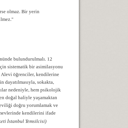
rse olmaz. Bir yerin
ilmez."
 önünde bulundurulmalı. 12
için sistematik bir asimilasyonu
Alevi öğrenciler, kendilerine
nin dayatılmasıyla, sokakta,
ılar nedeniyle, hem psikolojik
i en doğal haliyle yaşamaktan
leviliği doğru yorumlamak ve
mevlerinde kendilerini ifade
eti İstanbul Temsilcisi)