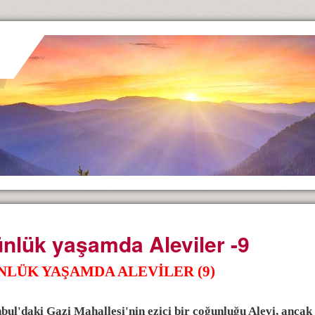
nlük yaşamda Aleviler -9
NLÜK YAŞAMDA ALEVİLER (9)
nbul'daki Gazi Mahallesi'nin ezici bir çoğunluğu Alevi, anca