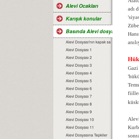
Atatü
Alevi Ocakları
adı d
'siya
Karışık konular
Zübe
Basında Alevi dosyaları
Hanı
Alevi Dosyası'nın kapak sayfası
anılı
Alevi Dosyası 1
Alevi Dosyası 2
Hük
Alevi Dosyası 3
Gazi
Alevi Dosyası 4
'hükü
Alevi Dosyası 5
Temsi
Alevi Dosyası 6
fiill
Alevi Dosyası 7
küsk
Alevi Dosyası 8
Alevi Dosyası 9
Alev
Alevi Dosyası 10
Alevi Dosyası 11
Kurba
Alevi Dosyasına Tepkiler
sonra