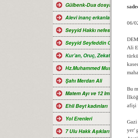
Gülbenk-Dua dosyası
sade
Alevi inanç erkanları
06/0
Seyyid Hakkı nefesleri
DEM
Seyyid Seyfeddin Ocağı...
Ali E
Kur’an, Oruç, Zekat, Hac ve Ra
türkü
kased
Hz.Muhammed Mustafa
maha
Şahı Merdan Ali
Bu m
Matem Ayı ve 12 Imamlar
İlköğ
Ehli Beyt kadınları
afişi
Yol Erenleri
Gazi 
yer' 
7 Ulu Hakk Aşıkları ve Halk oza