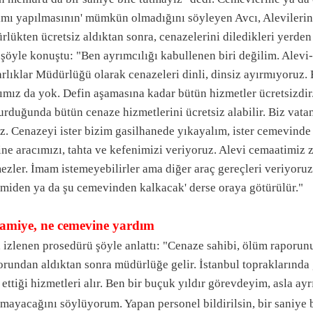
ımı yapılmasının' mümkün olmadığını söyleyen Avcı, Alevilerin
lükten ücretsiz aldıktan sonra, cenazelerini diledikleri yerden 
 şöyle konuştu: "Ben ayrımcılığı kabullenen biri değilim. Alev
lıklar Müdürlüğü olarak cenazeleri dinli, dinsiz ayırmıyoruz. 
mız da yok. Defin aşamasına kadar bütün hizmetler ücretsizdir.
rduğunda bütün cenaze hizmetlerini ücretsiz alabilir. Biz vata
z. Cenazeyi ister bizim gasilhanede yıkayalım, ister cemevinde
ine aracımızı, tahta ve kefenimizi veriyoruz. Alevi cemaatimi
mezler. İmam istemeyebilirler ama diğer araç gereçleri veriyor
amiden ya da şu cemevinden kalkacak' derse oraya götürülür."
amiye, ne cemevine yardım
 izlenen prosedürü şöyle anlattı: "Cenaze sahibi, ölüm raporun
orundan aldıktan sonra müdürlüğe gelir. İstanbul topraklarında
 ettiği hizmetleri alır. Ben bir buçuk yıldır görevdeyim, asla ay
lmayacağını söylüyorum. Yapan personel bildirilsin, bir saniye