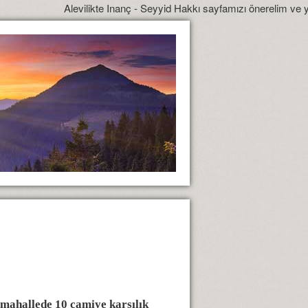
Alevilikte Inanç - Seyyid Hakkı sayfamızı önerelim ve yönlendirelim
k mahallede 10 camiye karşılık