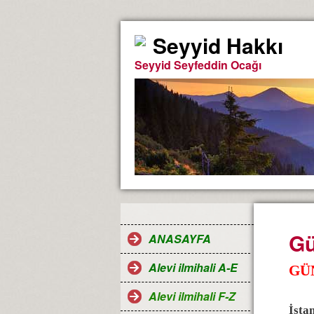
Seyyid Hakkı
Seyyid Seyfeddin Ocağı
Gü
ANASAYFA
Alevi ilmihali A-E
GÜ
Alevi ilmihali F-Z
İsta