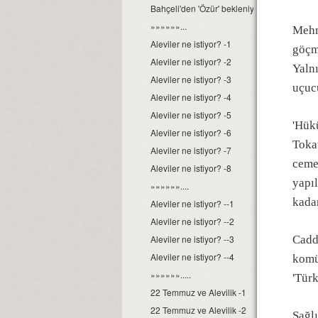
Bahçeli'den 'Özür' bekleniyor
»»»»»»...
Mehm
Aleviler ne istiyor? -1
göçmü
Aleviler ne istiyor? -2
Yalnı
Aleviler ne istiyor? -3
uçuc
Aleviler ne istiyor? -4
Aleviler ne istiyor? -5
'Hükü
Aleviler ne istiyor? -6
Tokat
Aleviler ne istiyor? -7
ceme
Aleviler ne istiyor? -8
yapı
»»»»»»....
kadar
Aleviler ne istiyor? --1
Aleviler ne istiyor? --2
Aleviler ne istiyor? --3
Cadde
Aleviler ne istiyor? --4
komün
»»»»»».....
'Türk
22 Temmuz ve Alevilik -1
22 Temmuz ve Alevilik -2
Sağlı