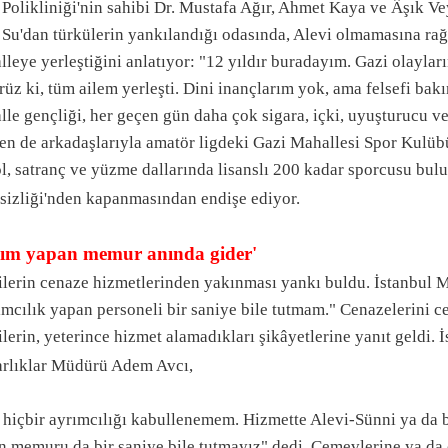
Polikliniği'nin sahibi Dr. Mustafa Ağır, Ahmet Kaya ve Âşık Ve
 Su'dan türkülerin yankılandığı odasında, Alevi olmamasına rağ
leye yerleştiğini anlatıyor: "12 yıldır buradayım. Gazi olaylar
üz ki, tüm ailem yerleşti. Dini inançlarım yok, ama felsefi ba
lle gençliği, her geçen gün daha çok sigara, içki, uyuşturucu v
en de arkadaşlarıyla amatör ligdeki Gazi Mahallesi Spor Kulübü
l, satranç ve yüzme dallarında lisanslı 200 kadar sporcusu bulu
rsizliği'nden kapanmasından endişe ediyor.
rım yapan memur anında gider'
ilerin cenaze hizmetlerinden yakınması yankı buldu. İstanbul
ımcılık yapan personeli bir saniye bile tutmam." Cenazelerini 
lerin, yeterince hizmet alamadıkları şikâyetlerine yanıt geldi.
rlıklar Müdürü Adem Avcı,
 hiçbir ayrımcılığı kabullenemem. Hizmette Alevi-Sünni ya da 
n memuru da bir saniye bile tutmayız" dedi. Cemevlerine ya da