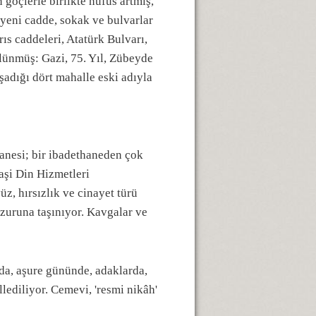
 göçlerle birlikte nüfus artmış,
 yeni cadde, sokak ve bulvarlar
ıs caddeleri, Atatürk Bulvarı,
lünmüş: Gazi, 75. Yıl, Zübeyde
adığı dört mahalle eski adıyla
hanesi; bir ibadethaneden çok
aşi Din Hizmetleri
üz, hırsızlık ve cinayet türü
huzuruna taşınıyor. Kavgalar ve
da, aşure gününde, adaklarda,
lediliyor. Cemevi, 'resmi nikâh'