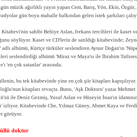
zgün müzik ağırlıklı yayın yapan Cem, Barış, Yön, Ekin, Özgür,
radyolar gün boyu mahalle halkından gelen istek şarkıları çalıy
 Kitabevi'nin sahibi Behiye Aslan, frekans tercihleri ile kaset 
unu söylüyor. Kaset ve CD'lerin de satıldığı kitabevinde; Zeyn
' adlı albümü, Kürtçe türküler seslendiren Aynur Doğan'ın 'Nüpe
leri seslendirdiği albümü 'Miraz ve Maya'sı ile İbrahim Tatlıses'i
le'ı 'en çok satanlar' arasında.
lenin, bu tek kitabevinde yine en çok şiir kitapları kapışılıyo
loğlu'nun kitapları revaçta. Bunu, 'Aşk Doktoru' yazaı Mehmet
ü'sü ile Deniz Gezmiş, Yusuf Aslan ve Hüseyin İnan'ın idamının
' izliyor. Kitabevinde Che, Yılmaz Güney, Ahmet Kaya ve Ferdi 
et görüyor.
üllü doktor