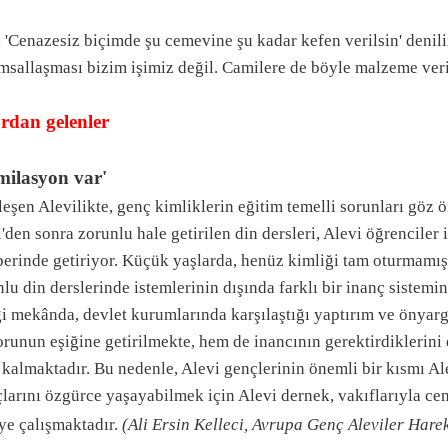
'Cenazesiz biçimde şu cemevine şu kadar kefen verilsin' denili
msallaşması bizim işimiz değil. Camilere de böyle malzeme ver
rdan gelenler
milasyon var'
eşen Alevilikte, genç kimliklerin eğitim temelli sorunları göz
'den sonra zorunlu hale getirilen din dersleri, Alevi öğrenciler 
erinde getiriyor. Küçük yaşlarda, henüz kimliği tam oturmamış 
lu din derslerinde istemlerinin dışında farklı bir inanç sistemi
ği mekânda, devlet kurumlarında karşılaştığı yaptırım ve önyarg
orunun eşiğine getirilmekte, hem de inancının gerektirdiklerin
 kalmaktadır. Bu nedenle, Alevi gençlerinin önemli bir kısmı A
larını özgürce yaşayabilmek için Alevi dernek, vakıflarıyla ce
ye çalışmaktadır.
(Ali Ersin Kelleci, Avrupa Genç Aleviler Harek