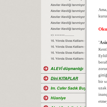
Aleviler Aleviliği tanımlıyor Dosyası-3
Ama, 
Aleviler Aleviliği tanımlıyor Dosyası-4
kuru
Aleviler Aleviliği tanımlıyor Dosyası-5
Aleviler Aleviliği tanımlıyor Dosyası-6
Aleviler Aleviliği tanımlıyor Dosyası-7
Oku
=> »»»»»».............
16. Yılında Sivas Katliamı - 1
'Asi
16. Yılında Sivas Katliamı - 2
Kentl
16. Yılında Sivas Katliamı - 3
Eylül
16. Yılında Sivas Katliamı - 4
berab
ALEVİ düşmanlığı
zorun
gitti
Dini KITAPLAR
bir s
Im. Cafer Sadık Buyruğu
uzak
inanç
Hüsniye
etme