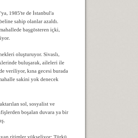
a, 1985'te de İstanbul'a
beline sahip olanlar azaldı.
 mahallede başgösteren içki,
iyor.
ekleri oluşturuyor. Sivaslı,
lerinde buluşarak, aileleri ile
e veriliyor, kına gecesi burada
mahalle sakini yok denecek
ktarılan sol, sosyalist ve
 afişlerden boşalan duvara ya bir
ış.
ayan ritimler yükseliyor: Türkü