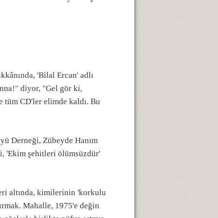
kânında, 'Bilal Ercan' adlı
na!" diyor, "Gel gör ki,
e tüm CD'ler elimde kaldı. Bu
Köyü Derneği, Zübeyde Hanım
, 'Ekim şehitleri ölümsüzdür'
ri altında, kimilerinin 'korkulu
ılırmak. Mahalle, 1975'e değin