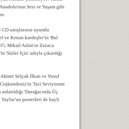
 Anadolu'nun Sesi ve Yaşam gibi
or.
ve CD satışlarının uyumlu
el ve Kenan kardeşler'in 'Bul
l'i, Mikail Aslan'ın Zazaca
n 'Sizler İçin' adıyla çıkardığı
r. Ahmet Selçuk İlkan ve Yusuf
 Coşkundeniz'in 'Sizi Seviyorum
 anlatıldığı 'Darağacında Üç
Tayfur'un posterleri de hayli