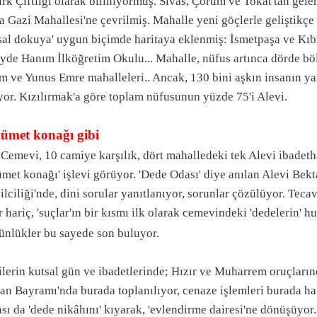
rk Çiftliği olarak biliniyormuş. Sivas, Çorum ve Tokat'tan gelen
a Gazi Mahallesi'ne çevrilmiş. Mahalle yeni göçlerle geliştikçe
sal dokuya' uygun biçimde haritaya eklenmiş: İsmetpaşa ve Kıbr
yde Hanım İlköğretim Okulu... Mahalle, nüfus artınca dörde bö
m ve Yunus Emre mahalleleri.. Ancak, 130 bini aşkın insanın yaş
yor. Kızılırmak'a göre toplam nüfusunun yüzde 75'i Alevi.
ümet konağı gibi
 Cemevi, 10 camiye karşılık, dört mahalledeki tek Alevi ibadet
met konağı' işlevi görüyor. 'Dede Odası' diye anılan Alevi Bekt
lciliği'nde, dini sorular yanıtlanıyor, sorunlar çözülüyor. Tecav
er hariç, 'suçlar'ın bir kısmı ilk olarak cemevindeki 'dedelerin' 
ünlükler bu sayede son buluyor.
ilerin kutsal gün ve ibadetlerinde; Hızır ve Muharrem oruçların
n Bayramı'nda burada toplanılıyor, cenaze işlemleri burada hal
sı da 'dede nikâhını' kıyarak, 'evlendirme dairesi'ne dönüşüyor.