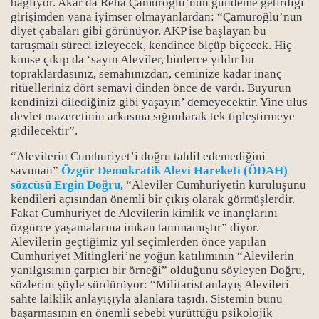
bağlıyor. Akar da Reha Çamuroğlu’nun gündeme getirdiği
girişimden yana iyimser olmayanlardan: “Çamuroğlu’nun
syası-6
diyet çabaları gibi görünüyor. AKP ise başlayan bu
tartışmalı süreci izleyecek, kendince ölçüp biçecek. Hiç
syası-7
kimse çıkıp da ‘sayın Aleviler, binlerce yıldır bu
topraklardasınız, semahınızdan, ceminize kadar inanç
ritüelleriniz dört semavi dinden önce de vardı. Buyurun
kendinizi dilediğiniz gibi yaşayın’ demeyecektir. Yine ulus
devlet mazeretinin arkasına sığınılarak tek tipleştirmeye
gidilecektir”.
“Alevilerin Cumhuriyet’i doğru tahlil edemediğini
savunan”
Özgür Demokratik Alevi Hareketi (ÖDAH)
sözcüsü Ergin Doğru
, “Aleviler Cumhuriyetin kuruluşunu
kendileri açısından önemli bir çıkış olarak görmüşlerdir.
Fakat Cumhuriyet de Alevilerin kimlik ve inançlarını
özgürce yaşamalarına imkan tanımamıştır” diyor.
Alevilerin geçtiğimiz yıl seçimlerden önce yapılan
Cumhuriyet Mitingleri’ne yoğun katılımının “Alevilerin
yanılgısının çarpıcı bir örneği” olduğunu söyleyen Doğru,
sözlerini şöyle sürdürüyor: “Militarist anlayış Alevileri
sahte laiklik anlayışıyla alanlara taşıdı. Sistemin bunu
başarmasının en önemli sebebi yürüttüğü psikolojik