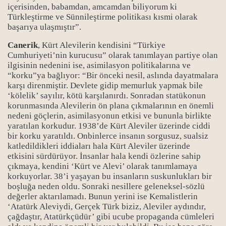
içerisinden, babamdan, amcamdan biliyorum ki
Türkleştirme ve Sünnileştirme politikası kısmi olarak
başarıya ulaşmıştır”.
Canerik
, Kürt Alevilerin kendisini “Türkiye
Cumhuriyeti’nin kurucusu” olarak tanımlayan partiye olan
ilgisinin nedenini ise, asimilasyon politikalarına ve
“korku”ya bağlıyor: “Bir önceki nesil, aslında dayatmalara
karşı direnmiştir. Devlete gidip memurluk yapmak bile
‘kölelik’ sayılır, kötü karşılanırdı. Sonradan statükonun
korunmasında Alevilerin ön plana çıkmalarının en önemli
nedeni göçlerin, asimilasyonun etkisi ve bununla birlikte
yaratılan korkudur. 1938’de Kürt Aleviler üzerinde ciddi
bir korku yaratıldı. Onbinlerce insanın sorgusuz, sualsiz
katledildikleri iddiaları hala Kürt Aleviler üzerinde
etkisini sürdürüyor. İnsanlar hala kendi özlerine sahip
çıkmaya, kendini ‘Kürt ve Alevi’ olarak tanımlamaya
korkuyorlar. 38’i yaşayan bu insanların suskunlukları bir
boşluğa neden oldu. Sonraki nesillere geleneksel-sözlü
değerler aktarılamadı. Bunun yerini ise Kemalistlerin
‘Atatürk Aleviydi, Gerçek Türk biziz, Aleviler aydındır,
çağdaştır, Atatürkçüdür’ gibi ucube propaganda cümleleri