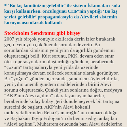
* ‘Bu kış komünizm gelebilir’ ile sistem İslamcıları sola
karşı kullanırken, öncülüğünü CHP’nin yaptığı ‘Bu kış
şeriat gelebilir’ propagandasıyla da Alevileri sistemin
koruyucusu olarak kullandı
Stockholm Sendromu gibi birşey
2007 yılı birçok yönüyle akıllarda derin izler bırakarak
geçti. Yeni yıla çok önemli sorunlar devretti. Bu
sorunlardan kimisinin yeni yılın da ağırlıklı gündemini
oluşturacağı belli. Kürt sorunu, PKK, devam eden sınır
ötesi operasyonların oluşturduğu gündem, beraberinde
“çözüm” tartışmalarıyla yeni yılda da üzerinde
konuşulmaya devam edilecek sorunlar olarak görünüyor.
Bu “yoğun” gündem içerisinde, şimdiden söylenebilir ki,
yeni yılın önemli gündem maddelerinden birini Alevi
sorunu oluşturacak. Çünkü yılın sonlarına doğru, medyaya
“AKP’nin Alevi açılımı” olarak yansıyan haberler,
beraberinde kolay kolay geri dönülemeyecek bir tartışma
sürecini de başlattı. AKP’nin Alevi kökenli
milletvekillerinden Reha Çamuroğlu’nun mimarı olduğu
ve Başbakan Tayip Erdoğan’ın da benimsediği anlaşılan
“Alevi açılımı”, Muharrem orucunda bazı Alevi dedelerine