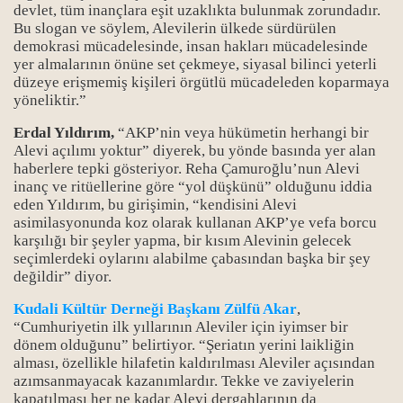
devlet, tüm inançlara eşit uzaklıkta bulunmak zorundadır.
Bu slogan ve söylem, Alevilerin ülkede sürdürülen
demokrasi mücadelesinde, insan hakları mücadelesinde
yer almalarının önüne set çekmeye, siyasal bilinci yeterli
düzeye erişmemiş kişileri örgütlü mücadeleden koparmaya
yöneliktir.”
Erdal Yıldırım,
“AKP’nin veya hükümetin herhangi bir
Alevi açılımı yoktur” diyerek, bu yönde basında yer alan
haberlere tepki gösteriyor. Reha Çamuroğlu’nun Alevi
inanç ve ritüellerine göre “yol düşkünü” olduğunu iddia
eden Yıldırım, bu girişimin, “kendisini Alevi
asimilasyonunda koz olarak kullanan AKP’ye vefa borcu
karşılığı bir şeyler yapma, bir kısım Alevinin gelecek
seçimlerdeki oylarını alabilme çabasından başka bir şey
değildir” diyor.
Kudali Kültür Derneği Başkanı Zülfü Akar
,
“Cumhuriyetin ilk yıllarının Aleviler için iyimser bir
dönem olduğunu” belirtiyor. “Şeriatın yerini laikliğin
alması, özellikle hilafetin kaldırılması Aleviler açısından
azımsanmayacak kazanımlardır. Tekke ve zaviyelerin
kapatılması her ne kadar Alevi dergahlarının da