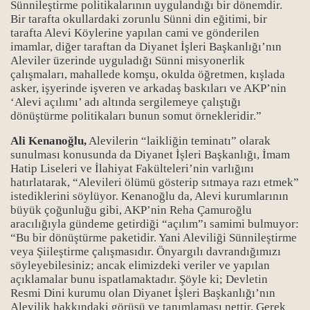
Sünnileştirme politikalarının uygulandığı bir dönemdir.
Bir tarafta okullardaki zorunlu Sünni din eğitimi, bir
tarafta Alevi Köylerine yapılan cami ve gönderilen
imamlar, diğer taraftan da Diyanet İşleri Başkanlığı’nın
Aleviler üzerinde uyguladığı Sünni misyonerlik
çalışmaları, mahallede komşu, okulda öğretmen, kışlada
asker, işyerinde işveren ve arkadaş baskıları ve AKP’nin
‘Alevi açılımı’ adı altında sergilemeye çalıştığı
dönüştürme politikaları bunun somut örnekleridir.”
Ali Kenanoğlu,
Alevilerin “laikliğin teminatı” olarak
sunulması konusunda da Diyanet İşleri Başkanlığı, İmam
Hatip Liseleri ve İlahiyat Fakülteleri’nin varlığını
hatırlatarak, “Alevileri ölümü gösterip sıtmaya razı etmek”
istediklerini söylüyor. Kenanoğlu da, Alevi kurumlarının
büyük çoğunluğu gibi, AKP’nin Reha Çamuroğlu
aracılığıyla gündeme getirdiği “açılım”ı samimi bulmuyor:
“Bu bir dönüştürme paketidir. Yani Aleviliği Sünnileştirme
veya Şiileştirme çalışmasıdır. Önyargılı davrandığımızı
söyleyebilesiniz; ancak elimizdeki veriler ve yapılan
açıklamalar bunu ispatlamaktadır. Şöyle ki; Devletin
Resmi Dini kurumu olan Diyanet İşleri Başkanlığı’nın
Alevilik hakkındaki görüşü ve tanımlaması nettir. Gerek