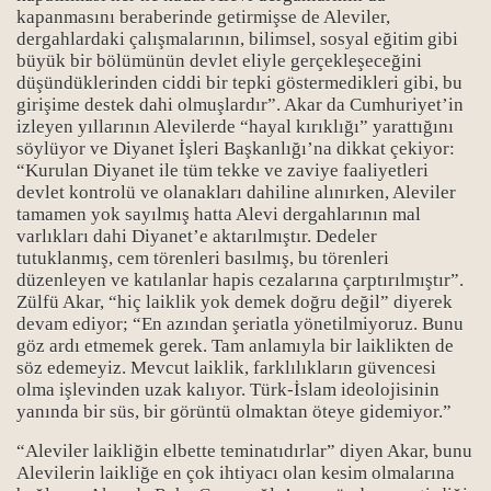
kapanmasını beraberinde getirmişse de Aleviler,
dergahlardaki çalışmalarının, bilimsel, sosyal eğitim gibi
büyük bir bölümünün devlet eliyle gerçekleşeceğini
düşündüklerinden ciddi bir tepki göstermedikleri gibi, bu
girişime destek dahi olmuşlardır”. Akar da Cumhuriyet’in
izleyen yıllarının Alevilerde “hayal kırıklığı” yarattığını
söylüyor ve Diyanet İşleri Başkanlığı’na dikkat çekiyor:
“Kurulan Diyanet ile tüm tekke ve zaviye faaliyetleri
devlet kontrolü ve olanakları dahiline alınırken, Aleviler
tamamen yok sayılmış hatta Alevi dergahlarının mal
varlıkları dahi Diyanet’e aktarılmıştır. Dedeler
tutuklanmış, cem törenleri basılmış, bu törenleri
düzenleyen ve katılanlar hapis cezalarına çarptırılmıştır”.
syası-1
Zülfü Akar, “hiç laiklik yok demek doğru değil” diyerek
devam ediyor; “En azından şeriatla yönetilmiyoruz. Bunu
syası-2
göz ardı etmemek gerek. Tam anlamıyla bir laiklikten de
söz edemeyiz. Mevcut laiklik, farklılıkların güvencesi
syası-3
olma işlevinden uzak kalıyor. Türk-İslam ideolojisinin
yanında bir süs, bir görüntü olmaktan öteye gidemiyor.”
syası-4
“Aleviler laikliğin elbette teminatıdırlar” diyen Akar, bunu
Alevilerin laikliğe en çok ihtiyacı olan kesim olmalarına
syası-5