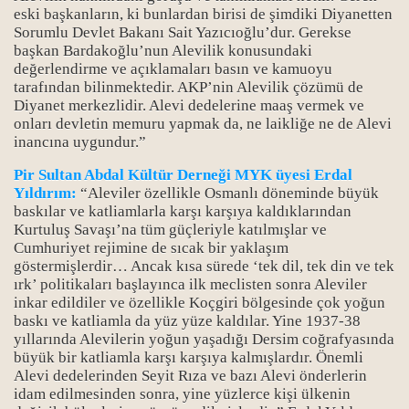
eski başkanların, ki bunlardan birisi de şimdiki Diyanetten
Sorumlu Devlet Bakanı Sait Yazıcıoğlu’dur. Gerekse
başkan Bardakoğlu’nun Alevilik konusundaki
değerlendirme ve açıklamaları basın ve kamuoyu
tarafından bilinmektedir. AKP’nin Alevilik çözümü de
Diyanet merkezlidir. Alevi dedelerine maaş vermek ve
onları devletin memuru yapmak da, ne laikliğe ne de Alevi
inancına uygundur.”
Pir Sultan Abdal Kültür Derneği MYK üyesi Erdal
Yıldırım:
“Aleviler özellikle Osmanlı döneminde büyük
baskılar ve katliamlarla karşı karşıya kaldıklarından
Kurtuluş Savaşı’na tüm güçleriyle katılmışlar ve
Cumhuriyet rejimine de sıcak bir yaklaşım
göstermişlerdir… Ancak kısa sürede ‘tek dil, tek din ve tek
ırk’ politikaları başlayınca ilk meclisten sonra Aleviler
inkar edildiler ve özellikle Koçgiri bölgesinde çok yoğun
baskı ve katliamla da yüz yüze kaldılar. Yine 1937-38
yıllarında Alevilerin yoğun yaşadığı Dersim coğrafyasında
büyük bir katliamla karşı karşıya kalmışlardır. Önemli
Alevi dedelerinden Seyit Rıza ve bazı Alevi önderlerin
idam edilmesinden sonra, yine yüzlerce kişi ülkenin