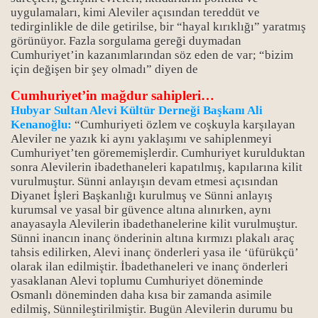
uygulamaları, kimi Aleviler açısından tereddüt ve
tedirginlikle de dile getirilse, bir “hayal kırıklığı” yaratmış
görünüyor. Fazla sorgulama gereği duymadan
Cumhuriyet’in kazanımlarından söz eden de var; “bizim
için değişen bir şey olmadı” diyen de
Cumhuriyet’in mağdur sahipleri…
Hubyar Sultan Alevi Kültür Derneği Başkanı Ali
Kenanoğlu:
“Cumhuriyeti özlem ve coşkuyla karşılayan
Aleviler ne yazık ki aynı yaklaşımı ve sahiplenmeyi
Cumhuriyet’ten görememişlerdir. Cumhuriyet kurulduktan
sonra Alevilerin ibadethaneleri kapatılmış, kapılarına kilit
vurulmuştur. Sünni anlayışın devam etmesi açısından
Diyanet İşleri Başkanlığı kurulmuş ve Sünni anlayış
kurumsal ve yasal bir güvence altına alınırken, aynı
anayasayla Alevilerin ibadethanelerine kilit vurulmuştur.
Sünni inancın inanç önderinin altına kırmızı plakalı araç
tahsis edilirken, Alevi inanç önderleri yasa ile ‘üfürükçü’
olarak ilan edilmiştir. İbadethaneleri ve inanç önderleri
yasaklanan Alevi toplumu Cumhuriyet döneminde
Osmanlı döneminden daha kısa bir zamanda asimile
edilmiş, Sünnileştirilmiştir. Bugün Alevilerin durumu bu