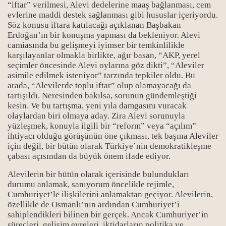
“iftar” verilmesi, Alevi dedelerine maaş bağlanması, cem
evlerine maddi destek sağlanması gibi hususlar içeriyordu.
Söz konusu iftara katılacağı açıklanan Başbakan
Erdoğan’ın bir konuşma yapması da bekleniyor. Alevi
camiasında bu gelişmeyi iyimser bir temkinlilikle
karşılayanlar olmakla birlikte, ağır basan, “AKP, yerel
seçimler öncesinde Alevi oylarına göz dikti”, “Aleviler
asimile edilmek isteniyor” tarzında tepkiler oldu. Bu
arada, “Alevilerde toplu iftar” olup olamayacağı da
tartışıldı. Neresinden bakılsa, sorunun gündemleştiği
kesin. Ve bu tartışma, yeni yıla damgasını vuracak
olaylardan biri olmaya aday. Zira Alevi sorunuyla
yüzleşmek, konuyla ilgili bir “reform” veya “açılım”
ihtiyacı olduğu görüşünün öne çıkması, tek başına Aleviler
için değil, bir bütün olarak Türkiye’nin demokratikleşme
çabası açısından da büyük önem ifade ediyor.
Alevilerin bir bütün olarak içerisinde bulundukları
durumu anlamak, sanıyorum öncelikle rejimle,
Cumhuriyet’le ilişkilerini anlamaktan geçiyor. Alevilerin,
özellikle de Osmanlı’nın ardından Cumhuriyet’i
sahiplendikleri bilinen bir gerçek. Ancak Cumhuriyet’in
süreçleri, gelişim evreleri, iktidarların politika ve