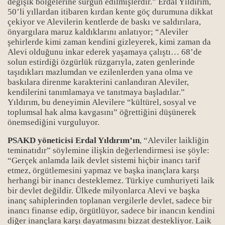
değişik bölgelerine sürgün edilmişlerdir.” Erdal Yıldırım,
50’li yıllardan itibaren kırdan kente göç durumuna dikkat
çekiyor ve Alevilerin kentlerde de baskı ve saldırılara,
önyargılara maruz kaldıklarını anlatıyor; “Aleviler
şehirlerde kimi zaman kendini gizleyerek, kimi zaman da
Alevi olduğunu inkar ederek yaşamaya çalıştı… 68’de
solun estirdiği özgürlük rüzgarıyla, zaten genlerinde
taşıdıkları mazlumdan ve ezilenlerden yana olma ve
baskılara direnme karakterini canlandıran Aleviler,
kendilerini tanımlamaya ve tanıtmaya başladılar.”
Yıldırım, bu deneyimin Alevilere “kültürel, sosyal ve
toplumsal hak alma kavgasını” öğrettiğini düşünerek
önemsediğini vurguluyor.
PSAKD yöneticisi Erdal Yıldırım’ın
, “Aleviler laikliğin
teminatıdır” söylemine ilişkin değerlendirmesi ise şöyle:
“Gerçek anlamda laik devlet sistemi hiçbir inancı tarif
etmez, örgütlemesini yapmaz ve başka inançlara karşı
herhangi bir inancı desteklemez. Türkiye cumhuriyeti laik
bir devlet değildir. Ülkede milyonlarca Alevi ve başka
inanç sahiplerinden toplanan vergilerle devlet, sadece bir
inancı finanse edip, örgütlüyor, sadece bir inancın kendini
diğer inançlara karşı dayatmasını bizzat destekliyor. Laik