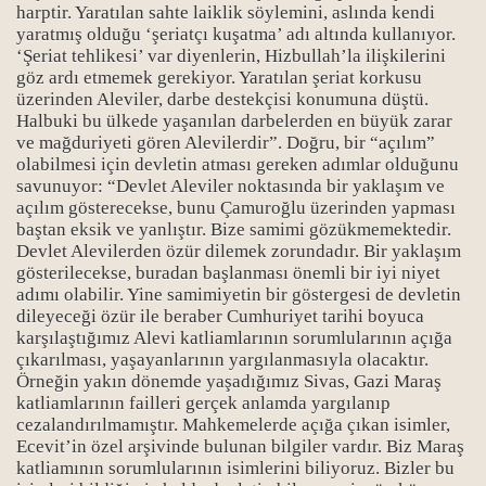
harptir. Yaratılan sahte laiklik söylemini, aslında kendi
yaratmış olduğu ‘şeriatçı kuşatma’ adı altında kullanıyor.
‘Şeriat tehlikesi’ var diyenlerin, Hizbullah’la ilişkilerini
göz ardı etmemek gerekiyor. Yaratılan şeriat korkusu
üzerinden Aleviler, darbe destekçisi konumuna düştü.
Halbuki bu ülkede yaşanılan darbelerden en büyük zarar
ve mağduriyeti gören Alevilerdir”. Doğru, bir “açılım”
olabilmesi için devletin atması gereken adımlar olduğunu
savunuyor: “Devlet Aleviler noktasında bir yaklaşım ve
açılım gösterecekse, bunu Çamuroğlu üzerinden yapması
baştan eksik ve yanlıştır. Bize samimi gözükmemektedir.
Devlet Alevilerden özür dilemek zorundadır. Bir yaklaşım
gösterilecekse, buradan başlanması önemli bir iyi niyet
adımı olabilir. Yine samimiyetin bir göstergesi de devletin
dileyeceği özür ile beraber Cumhuriyet tarihi boyuca
karşılaştığımız Alevi katliamlarının sorumlularının açığa
çıkarılması, yaşayanlarının yargılanmasıyla olacaktır.
Örneğin yakın dönemde yaşadığımız Sivas, Gazi Maraş
katliamlarının failleri gerçek anlamda yargılanıp
cezalandırılmamıştır. Mahkemelerde açığa çıkan isimler,
Bücher
Ecevit’in özel arşivinde bulunan bilgiler vardır. Biz Maraş
katliamının sorumlularının isimlerini biliyoruz. Bizler bu