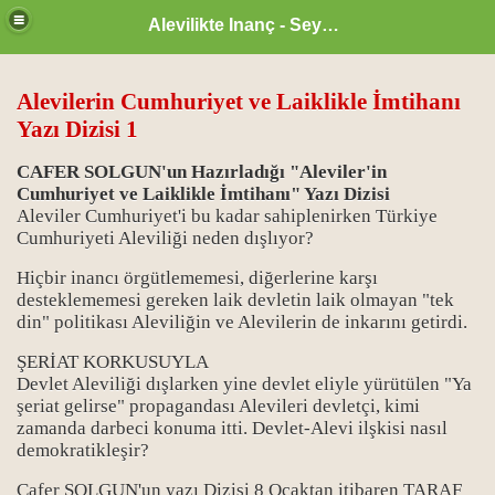
Alevilikte Inanç - Seyyid Hakkı
Alevilerin Cumhuriyet ve Laiklikle İmtihanı
Yazı Dizisi 1
CAFER SOLGUN'un Hazırladığı "Aleviler'in
Cumhuriyet ve Laiklikle İmtihanı" Yazı Dizisi
Aleviler Cumhuriyet'i bu kadar sahiplenirken Türkiye
Cumhuriyeti Aleviliği neden dışlıyor?
Hiçbir inancı örgütlememesi, diğerlerine karşı
desteklememesi gereken laik devletin laik olmayan "tek
din" politikası Aleviliğin ve Alevilerin de inkarını getirdi.
ŞERİAT KORKUSUYLA
Devlet Aleviliği dışlarken yine devlet eliyle yürütülen "Ya
zan ayı
şeriat gelirse" propagandası Alevileri devletçi, kimi
zamanda darbeci konuma itti. Devlet-Alevi ilşkisi nasıl
demokratikleşir?
Cafer SOLGUN'un yazı Dizisi 8 Ocaktan itibaren TARAF