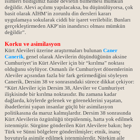
isimleri bildiğimiz halde devletin bilmemesi mümkün
değildir. Alevi açılımı yapılacaksa, bu düşünülüyorsa, çok
basit olarak AİHM’in zorunlu din dersleri kararı
uygulamaya sokularak ciddi bir işaret verilebilir. Bunları
gerçekleştirmeden AKP’nin inandırıcı olması mümkün
değildir”.
Korku ve asimilasyon
Kürt Alevileri üzerine araştırmaları bulunan
Caner
Canerik
, genel olarak Alevilerin düşündüğünün aksine
Cumhuriyet’in Kürt Aleviler için bir “kırılma” noktası
olduğunu söylüyor. Osmanlı ile Cumhuriyet dönemlerinin
Aleviler açısından fazla bir fark getirmediğini söyleyen
Canerik, Dersim 38 ve sonrasındaki sürece dikkat çekiyor:
“Kürt Aleviler için Dersim 38, Aleviler ve Cumhuriyet
ilişkisinde bir kırılma noktasıdır. Bu zamana kadar
dağlarda, köylerde gelenek ve göreneklerini yaşatan,
ibadetlerini yapan insanlar güçlü bir asimilasyon
politikasına da maruz kalmışlardır. Dersim 38 sonrasında
Kürt Alevilerin özgünlüğü törpülenmiş, hatta yok edilmek
istenmiştir. Sürgüne gönderilen Kürt Alevilere bakın; hep
Türk ve Sünni bölgelere gönderilmişler; etnik, inanç
boyutuyla asimile edilmek istenmişlerdir. Nitekim aile