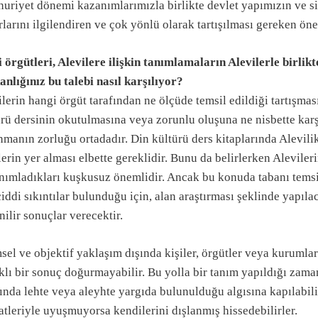
uriyet dönemi kazanımlarımızla birlikte devlet yapımızın ve si
larını ilgilendiren ve çok yönlü olarak tartışılması gereken ön
 örgütleri, Alevilere ilişkin tanımlamaların Alevilerle birlikt
nlığınız bu talebi nasıl karşılıyor?
lerin hangi örgüt tarafından ne ölçüde temsil edildiği tartışması
ürü dersinin okutulmasına veya zorunlu oluşuna ne nisbette kar
manın zorluğu ortadadır. Din kültürü ders kitaplarında Alevilik
lerin yer alması elbette gereklidir. Bunu da belirlerken Alevileri
anımladıkları kuşkusuz önemlidir. Ancak bu konuda tabanı tems
iddi sıkıntılar bulunduğu için, alan araştırması şeklinde yapıla
ilir sonuçlar verecektir.
sel ve objektif yaklaşım dışında kişiler, örgütler veya kuruml
klı bir sonuç doğurmayabilir. Bu yolla bir tanım yapıldığı zaman
ında lehte veya aleyhte yargıda bulunulduğu algısına kapılabil
tleriyle uyuşmuyorsa kendilerini dışlanmış hissedebilirler.