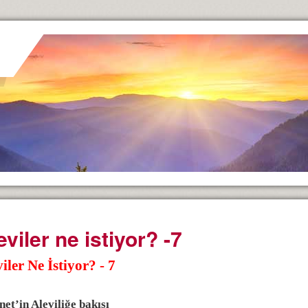
eviler ne istiyor? -7
iler Ne İstiyor? - 7
net’in Aleviliğe bakışı