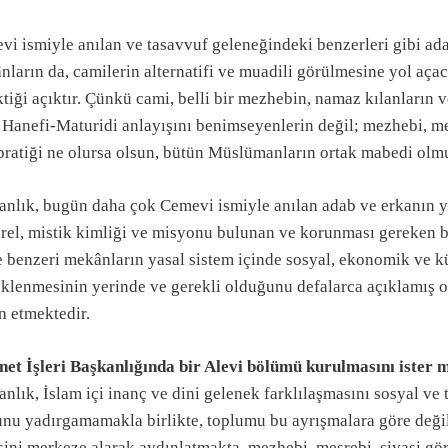
vi ismiyle anılan ve tasavvuf geleneğindeki benzerleri gibi ad
nların da, camilerin alternatifi ve muadili görülmesine yol aç
tiği açıktır. Çünkü cami, belli bir mezhebin, namaz kılanların 
 Hanefi-Maturidi anlayışını benimseyenlerin değil; mezhebi, me
pratiği ne olursa olsun, bütün Müslümanların ortak mabedi olmu
anlık, bugün daha çok Cemevi ismiyle anılan adab ve erkanın 
ürel, mistik kimliği ve misyonu bulunan ve korunması gereken b
 benzeri mekânların yasal sistem içinde sosyal, ekonomik ve kül
eklenmesinin yerinde ve gerekli olduğunu defalarca açıklamış o
n etmektedir.
net İşleri Başkanlığında bir Alevi bölümü kurulmasını ister m
nlık, İslam içi inanç ve dini gelenek farklılaşmasını sosyal ve 
unu yadırgamamakla birlikte, toplumu bu ayrışmalara göre değil
isini merkeze alarak aydınlatmakta, mezhebi, meşrebi, siyasi g