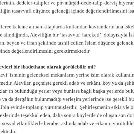
ilerinin, dedeler-talipler ve pir-mürşid-dede-talip-derviş hiyerar
liğin tasavvufi düşünce geleneği içinde değerlendirilmesini isa
lerce kaleme alınan kitaplarda kullanılan kavramların ana iske
 alındığında, Aleviliğin bir ‘tasavvuf hareketi’, dolayısıyla İs
n, beyan ve irfan şeklinde tasnif edilen İslam düşünce gelenek
sinde değerlendirilmesini gerektirmektedir.
vleri bir ibadethane olarak görülebilir mi?
evi’ isminin geleneksel mekanların yerine isim olarak kullanı
medir. Aleviler, geçmişte gerekli adab ve erkânı, köy ya da şeh
klar’ın bulunduğu yerler veya bunlara bağlı başka yerlerde bul
 ya da dergâhın bulunmadığı yerleşim yerlerinde ise gerekli bü
libin evinde toplanıp yürütmüşlerdir. Şehirleşmenin etkisiyle ö
ezlerinde teşekkül eden, daha sonra köylerde de oluşan son dön
ı sosyal etkinliklerle beraber aslında adab ve erkanın yürütül
ektedir.