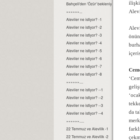
ilişk
Bahçeli'den 'Özür' bekleniyor
Alevi
»»»»»»...
Aleviler ne istiyor? -1
Aleviler ne istiyor? -2
Alevi
Aleviler ne istiyor? -3
önüne
Aleviler ne istiyor? -4
burha
Aleviler ne istiyor? -5
içeri
Aleviler ne istiyor? -6
Aleviler ne istiyor? -7
Ceme
Aleviler ne istiyor? -8
‘Cem
»»»»»»....
geliş
Aleviler ne istiyor? --1
‘oca
Aleviler ne istiyor? --2
tekke
Aleviler ne istiyor? --3
da ta
Aleviler ne istiyor? --4
merk
»»»»»».....
22 Temmuz ve Alevilik -1
farkl
22 Temmuz ve Alevilik -2
çekm