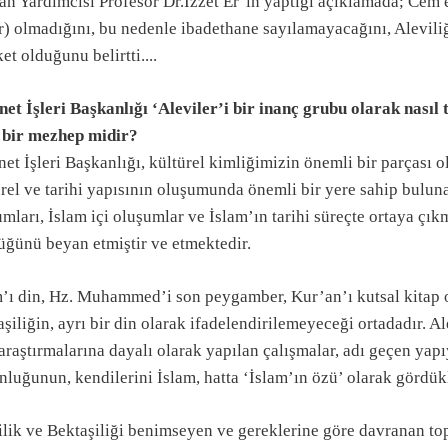
an Yardımcısı Profesör Dr.İzzet Er’in yaptığı açıklamada; Cem 
) olmadığını, bu nedenle ibadethane sayılamayacağını, Aleviliğ
et olduğunu belirtti....
net İşleri Başkanlığı ‘Aleviler’i bir inanç grubu olarak nasıl 
 bir mezhep midir?
et İşleri Başkanlığı, kültürel kimliğimizin önemli bir parçası o
rel ve tarihi yapısının oluşumunda önemli bir yere sahip buluna
mları, İslam içi oluşumlar ve İslam’ın tarihi süreçte ortaya çık
üğünü beyan etmiştir ve etmektedir.
m’ı din, Hz. Muhammed’i son peygamber, Kur’an’ı kutsal kitap o
şiliğin, ayrı bir din olarak ifadelendirilemeyeceği ortadadır. A
 araştırmalarına dayalı olarak yapılan çalışmalar, adı geçen ya
luğunun, kendilerini İslam, hatta ‘İslam’ın özü’ olarak gördük
lik ve Bektaşiliği benimseyen ve gereklerine göre davranan top