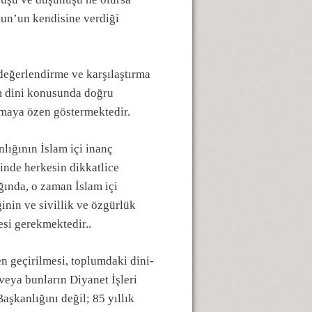
nun’un kendisine verdiği
 değerlendirme ve karşılaştırma
m dini konusunda doğru
nmaya özen göstermektedir.
lığının İslam içi inanç
rinde herkesin dikkatlice
ğında, o zaman İslam içi
inin ve sivillik ve özgürlük
esi gerekmektedir..
n geçirilmesi, toplumdaki dini-
veya bunların Diyanet İşleri
aşkanlığını değil; 85 yıllık