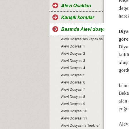
Başk
Alevi Ocakları
değer
harek
Karışık konular
Basında Alevi dosyaları
Diya
Alevi Dosyası'nın kapak sayfası
göre
Alevi Dosyası 1
Diyan
Alevi Dosyası 2
kültü
Alevi Dosyası 3
oluşu
Alevi Dosyası 4
görd
Alevi Dosyası 5
Alevi Dosyası 6
İsla
Alevi Dosyası 7
Bekta
Alevi Dosyası 8
alan
Alevi Dosyası 9
çoğun
Alevi Dosyası 10
Alevi Dosyası 11
Alevi
Alevi Dosyasına Tepkiler