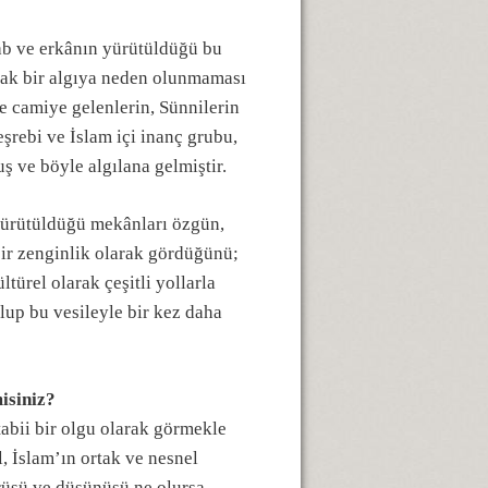
ab ve erkânın yürütüldüğü bu
acak bir algıya neden olunmaması
ve camiye gelenlerin, Sünnilerin
şrebi ve İslam içi inanç grubu,
ş ve böyle algılana gelmiştir.
yürütüldüğü mekânları özgün,
ir zenginlik olarak gördüğünü;
türel olarak çeşitli yollarla
lup bu vesileyle bir kez daha
isiniz?
tabii bir olgu olarak görmekle
, İslam’ın ortak ve nesnel
örüşü ve düşünüşü ne olursa