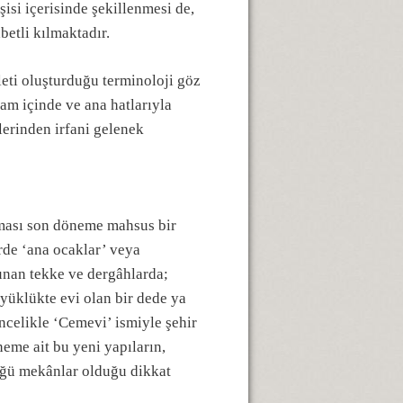
şisi içerisinde şekillenmesi de,
betli kılmaktadır.
leti oluşturduğu terminoloji göz
lam içinde ve ana hatlarıyla
lerinden irfani gelenek
lması son döneme mahsus bir
irde ‘ana ocaklar’ veya
unan tekke ve dergâhlarda;
yüklükte evi olan bir dede ya
ncelikle ‘Cemevi’ ismiyle şehir
eme ait bu yeni yapıların,
düğü mekânlar olduğu dikkat