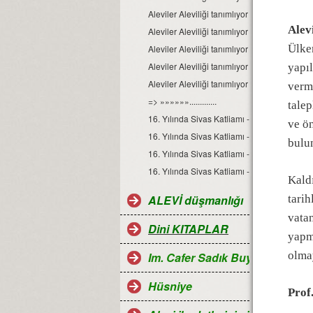
Aleviler Aleviliği tanımlıyor Dosyası-3
Alev
Aleviler Aleviliği tanımlıyor Dosyası-4
Ülkem
Aleviler Aleviliği tanımlıyor Dosyası-5
Aleviler Aleviliği tanımlıyor Dosyası-6
yapıl
Aleviler Aleviliği tanımlıyor Dosyası-7
verm
=> »»»»»».............
talep
16. Yılında Sivas Katliamı - 1
ve ön
16. Yılında Sivas Katliamı - 2
bulu
16. Yılında Sivas Katliamı - 3
16. Yılında Sivas Katliamı - 4
Kaldı
ALEVİ düşmanlığı
tarih
vatan
Dini KITAPLAR
yapm
olma
Im. Cafer Sadık Buyruğu
Hüsniye
Prof