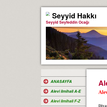
Seyyid Hakkı
Seyyid Seyfeddin Ocağı
Al
ANASAYFA
Alevi ilmihali A-E
Alev
Alevi ilmihali F-Z
Diya