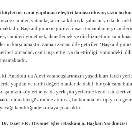
i köylerine cami yapılması eleştiri konusu oluyor, sizin bu k
izde camiler, vatandaşların katkılarıyla şahıslar ya da dernekle
maktadır. Başkanlığımızın görevi, inşası tamamlanmış camilerin 
ek, camileri yönetmek, denetlemek ve din hizmetinin sunulması
lerini karşılamaktır. Zaman zaman dile getirilen ‘Başkanlığımız
erileri olmadan, cami inşa ettiği ya da ettirdiği’ yönündeki iddia
nmamaktadır.
 ki, Anadolu’da Alevi vatandaşlarımızın yaşadıkları farklı yerle
lerde yapılan ve tarihi değeri olanlar da dahil, bir çok cami bu
daşımızın köylerine ya da yerleşim yerlerine kendi istekleri ve s
akta oldukları göz önüne alınırsa, bu konuda tek tip ya da gen
yacağı kendiliğinden ortaya çıkacaktır.
. Dr. İzzet ER / Diyanet İşleri Başkanı a. Başkan Yardımcısı