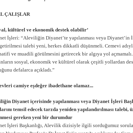
L ÇALIŞLAR
yal, kültürel ve ekonomik destek olabilir’
et İşleri: “Aleviliğin Diyanet’te yapılanması veya Diyanet’in İ
getirilmesi talebi yeni, herkes dikkatli düşünmeli. Cemevi adıy
mazan ayı
natifi ve muadili görülmesini getirecek bir algıya yol açmamalı
nların sosyal, ekonomik ve kültürel olarak çeşitli yollardan de
uğunu defalarca açıkladı.”
vleri camiye eşdeğer ibadethane olamaz...
iliğin Diyanet içerisinde yapılanması veya Diyanet İşleri Başk
larını temsil edecek tarzda yeniden yapılandırılması talebi, ü
nmesi gereken yeni bir durumdur
et İşleri Başkanlığı, Alevilik dizisiyle ilgili sorduğumuz sorul
nları