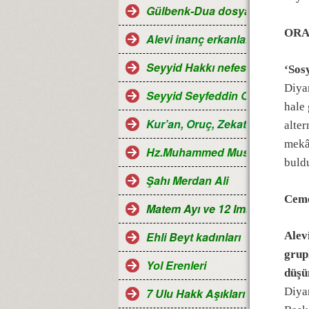
Gülbenk-Dua dosyası
ORA
Alevi inanç erkanları
Seyyid Hakkı nefesleri
‘Sos
Diyan
Seyyid Seyfeddin Ocağı...
hale 
Kur’an, Oruç, Zekat, Hac ve Ra
alter
mekâ
Hz.Muhammed Mustafa
buld
Şahı Merdan Ali
Ceme
Matem Ayı ve 12 Imamlar
Ehli Beyt kadınları
Alev
grup
Yol Erenleri
düşü
Diyan
7 Ulu Hakk Aşıkları ve Halk oza