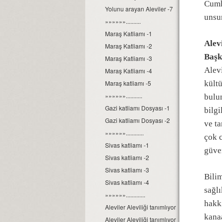
Cumh
Yolunu arayan Aleviler -7
unsur
»»»»»»..........
Maraş Katliamı -1
Alevi
Maraş Katliamı -2
Başka
Maraş Katliamı -3
Alevi
Maraş Katliamı -4
Maraş katliamı -5
kült
»»»»»»...........
bulun
Gazi katliamı Dosyası -1
bilgi
Gazi katliamı Dosyası -2
ve t
»»»»»»............
çok c
Sivas katliamı -1
güven
Sivas katliamı -2
Sivas katliamı -3
Bilim
Sivas katliamı -4
sağlı
»»»»»».............
hakk
Aleviler Aleviliği tanımlıyor Dosyası-1
kanaa
Aleviler Aleviliği tanımlıyor Dosyası-2