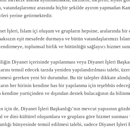
n, vatandaşlarımız arasında hiçbir şekilde ayırım yapmadan Ka
leri yerine getirmektedir.
et İşleri, İslam içi oluşum ve grupların hepsine, aralarında bir
aksızın eşit mesafede durmaya ve bütün vatandaşlarımızı İsla
ilendirmeye, toplumsal birlik ve bütünlüğü sağlayıcı hizmet su
liğin Diyanet içerisinde yapılanması veya Diyanet İşleri Başkan
arını temsil edecek tarzda yeniden yapılandırılması talebi, üze
mesi gereken yeni bir durumdur. Bu tür talepler dikkate alındı
arın her birinin kendine has bir yapılanma için teşebbüs edeceğ
a kendine yurtiçinden ve dışından destek bulacağının da bilinm
 için de, Diyanet İşleri Başkanlığı’nın mevcut yapısının gözde
l ve dini-kültürel oluşumlara ve gruplara göre hizmet sunması 
nlığı bünyesinde temsil edilmesi talebi, sadece Diyanet İşleri B