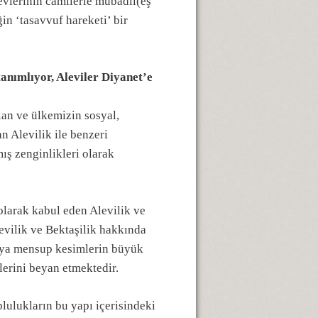
evlerinin camilerle mübadil(eş
in ‘tasavvuf hareketi’ bir
tanımlıyor, Aleviler Diyanet’e
lan ve ülkemizin sosyal,
n Alevilik ile benzeri
mış zenginlikleri olarak
larak kabul eden Alevilik ve
levilik ve Bektaşilik hakkında
pıya mensup kesimlerin büyük
lerini beyan etmektedir.
lulukların bu yapı içerisindeki