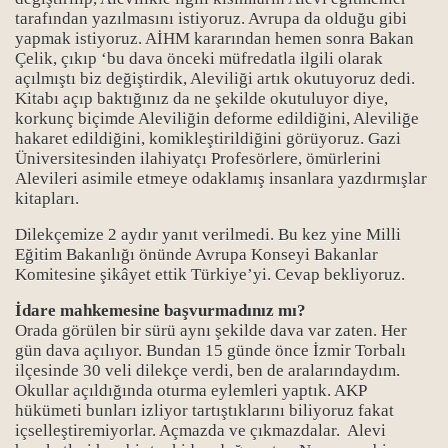
tarafından yazılmasını istiyoruz. Avrupa da olduğu gibi
yapmak istiyoruz. AİHM kararından hemen sonra Bakan
Çelik, çıkıp ‘bu dava önceki müfredatla ilgili olarak
açılmıştı biz değiştirdik, Aleviliği artık okutuyoruz dedi.
Kitabı açıp baktığınız da ne şekilde okutuluyor diye,
korkunç biçimde Aleviliğin deforme edildiğini, Aleviliğe
hakaret edildiğini, komikleştirildiğini görüyoruz. Gazi
Üniversitesinden ilahiyatçı Profesörlere, ömürlerini
Alevileri asimile etmeye odaklamış insanlara yazdırmışlar
kitapları.
Dilekçemize 2 aydır yanıt verilmedi. Bu kez yine Milli
Eğitim Bakanlığı önünde Avrupa Konseyi Bakanlar
Komitesine şikâyet ettik Türkiye’yi. Cevap bekliyoruz.
İdare mahkemesine başvurmadınız mı?
Orada görülen bir sürü aynı şekilde dava var zaten. Her
gün dava açılıyor. Bundan 15 günde önce İzmir Torbalı
ilçesinde 30 veli dilekçe verdi, ben de aralarındaydım.
Okullar açıldığında oturma eylemleri yaptık. AKP
hükümeti bunları izliyor tartıştıklarını biliyoruz fakat
içselleştiremiyorlar. Açmazda ve çıkmazdalar. Alevi