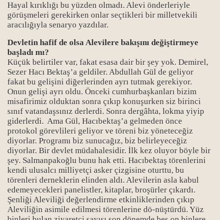
Hayal kırıklığı bu yüzden olmadı. Alevi önderleriyle
görüşmeleri gerekirken onlar seçtikleri bir milletvekili
aracılığıyla senaryo yazdılar.
Devletin hafif de olsa Alevilere bakışını değiştirmeye
başladı mı?
Küçük belirtiler var, fakat esasa dair bir şey yok.
Demirel,
Sezer Hacı Bektaş’a geldiler. Abdullah Gül de geliyor
fakat bu gelişini diğerlerinden ayrı tutmak gerekiyor.
Onun gelişi ayrı oldu. Önceki cumhurbaşkanları bizim
misafirimiz olduktan sonra çıkıp konuşurken siz birinci
sınıf vatandaşsınız derlerdi. Sonra dergâhta, lokma yiyip
giderlerdi. Ama Gül, Hacıbektaş’a gelmeden önce
protokol görevlileri geliyor ve töreni biz yöneteceğiz
diyorlar. Programı biz sunucağız, biz belirleyeceğiz
diyorlar. Bir devlet müdahalesidir. İlk kez oluyor böyle bir
şey. Salmanpakoğlu bunu hak etti. Hacıbektaş törenlerini
kendi ulusalcı milliyetçi asker çizgisine oturttu, bu
törenleri derneklerin elinden aldı. Alevilerin asla kabul
edemeyecekleri panelistler, kitaplar, broşürler çıkardı.
Şenliği Aleviliği değerlendirme etkinliklerinden çıkıp
Aleviliğin asimile edilmesi törenlerine dö-nüştürdü. Yüz
binleri bulan ziyaretçi sayısı son dönemde beş on binlere