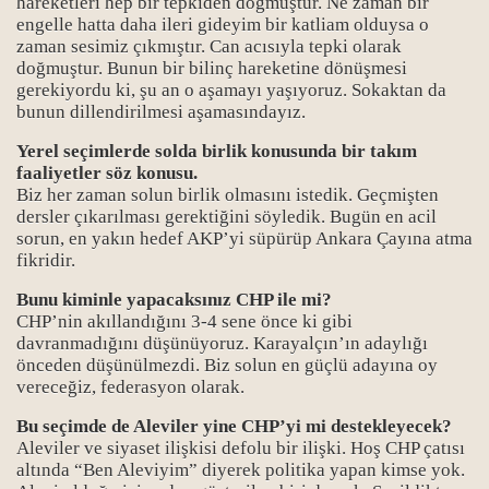
hareketleri hep bir tepkiden doğmuştur. Ne zaman bir
engelle hatta daha ileri gideyim bir katliam olduysa o
zaman sesimiz çıkmıştır. Can acısıyla tepki olarak
doğmuştur. Bunun bir bilinç hareketine dönüşmesi
gerekiyordu ki, şu an o aşamayı yaşıyoruz. Sokaktan da
bunun dillendirilmesi aşamasındayız.
Yerel seçimlerde solda birlik konusunda bir takım
faaliyetler söz konusu.
Biz her zaman solun birlik olmasını istedik. Geçmişten
dersler çıkarılması gerektiğini söyledik. Bugün en acil
sorun, en yakın hedef AKP’yi süpürüp Ankara Çayına atma
fikridir.
Bunu kiminle yapacaksınız CHP ile mi?
CHP’nin akıllandığını 3-4 sene önce ki gibi
davranmadığını düşünüyoruz. Karayalçın’ın adaylığı
önceden düşünülmezdi. Biz solun en güçlü adayına oy
vereceğiz, federasyon olarak.
Bu seçimde de Aleviler yine CHP’yi mi destekleyecek?
Aleviler ve siyaset ilişkisi defolu bir ilişki. Hoş CHP çatısı
altında “Ben Aleviyim” diyerek politika yapan kimse yok.