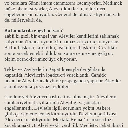
ve buralara Sünni imam atanmasını istemiyorlar. Madımak
müze olsun istiyorlar, Alevi oldukları için terfileri
engellenmesin istiyorlar. General de olmak istiyorlar, vali
de, milletvekili de.
Bu konularda engel mi var?
Tabii ki gizli bir engel var. Aleviler kendilerini saklamak
istiyorlar. Ortama uyum için namaz kılıp oruç tutuyorlar.
Bu bir baskıdır, korkudur, psikolojik baskıdır. 35 yıldan
sonra ancak emekli olduktan sonra cem evine geliyor,
bizim derneklerimize üye oluyorlar.
Tekke ve Zaviyelerin Kapatılmasıyla dergâhlar da
kapatıldı. Alevilerin ibadetleri yasaklandı. Camide
imamlar Alevilerin aleyhine propaganda yaptılar. Aleviler
asimilasyonla yüz yüze geldiler.
Cumhuriyet Alevileri baskı altına almamıştır. Alevilerin
cumhuriyetin ilk yıllarında Aleviliği yaşamaları
engellenmedi. Devletle ilgili sorunları yoktu. Askere
gittikçe devletle temas kuruluyordu. Devletin politikası
Alevileri kucaklıyordu. Mustafa Kemal’in arzusu bizi
kucaklamaktı. 8 Alevi vekil vardı ilk Mecliste. Fakat ikinci