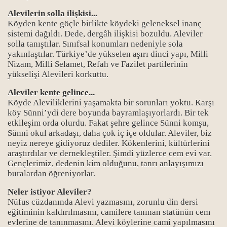
Alevilerin solla ilişkisi...
Köyden kente göçle birlikte köydeki geleneksel inanç
sistemi dağıldı. Dede, dergâh ilişkisi bozuldu. Aleviler
solla tanıştılar. Sınıfsal konumları nedeniyle sola
yakınlaştılar. Türkiye’de yükselen aşırı dinci yapı, Milli
Nizam, Milli Selamet, Refah ve Fazilet partilerinin
yükselişi Alevileri korkuttu.
Aleviler kente gelince...
Köyde Aleviliklerini yaşamakta bir sorunları yoktu. Karşı
köy Sünni’ydi dere boyunda bayramlaşıyorlardı. Bir tek
etkileşim orda olurdu. Fakat şehre gelince Sünni komşu,
Sünni okul arkadaşı, daha çok iç içe oldular. Aleviler, biz
neyiz nereye gidiyoruz dediler. Kökenlerini, kültürlerini
araştırdılar ve dernekleştiler. Şimdi yüzlerce cem evi var.
Gençlerimiz, dedenin kim olduğunu, tanrı anlayışımızı
buralardan öğreniyorlar.
Neler istiyor Aleviler?
Nüfus cüzdanında Alevi yazmasını, zorunlu din dersi
eğitiminin kaldırılmasını, camilere tanınan statünün cem
evlerine de tanınmasını. Alevi köylerine cami yapılmasını