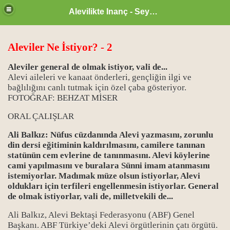
Alevilikte Inanç - Seyyid Hakkı
Aleviler Ne İstiyor? - 2
Aleviler general de olmak istiyor, vali de...
Alevi aileleri ve kanaat önderleri, gençliğin ilgi ve
bağlılığını canlı tutmak için özel çaba gösteriyor.
FOTOĞRAF: BEHZAT MİSER
ORAL ÇALIŞLAR
Ali Balkız: Nüfus cüzdanında Alevi yazmasını, zorunlu
din dersi eğitiminin kaldırılmasını, camilere tanınan
statünün cem evlerine de tanınmasını. Alevi köylerine
cami yapılmasını ve buralara Sünni imam atanmasını
istemiyorlar. Madımak müze olsun istiyorlar, Alevi
zan ayı
oldukları için terfileri engellenmesin istiyorlar. General
de olmak istiyorlar, vali de, milletvekili de...
Ali Balkız, Alevi Bektaşi Federasyonu (ABF) Genel
Başkanı. ABF Türkiye’deki Alevi örgütlerinin çatı örgütü.