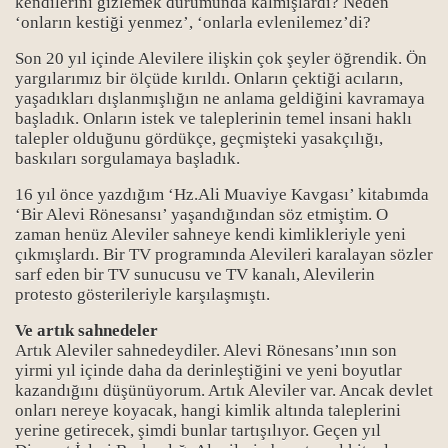
kendilerini gizlemek durumunda kalmışlardı? Neden
‘onların kestiği yenmez’, ‘onlarla evlenilemez’di?
Son 20 yıl içinde Alevilere ilişkin çok şeyler öğrendik. Ön
yargılarımız bir ölçüde kırıldı. Onların çektiği acıların,
yaşadıkları dışlanmışlığın ne anlama geldiğini kavramaya
başladık. Onların istek ve taleplerinin temel insani haklı
talepler olduğunu gördükçe, geçmişteki yasakçılığı,
baskıları sorgulamaya başladık.
16 yıl önce yazdığım ‘Hz.Ali Muaviye Kavgası’ kitabımda
‘Bir Alevi Rönesansı’ yaşandığından söz etmiştim. O
zaman henüz Aleviler sahneye kendi kimlikleriyle yeni
çıkmışlardı. Bir TV programında Alevileri karalayan sözler
sarf eden bir TV sunucusu ve TV kanalı, Alevilerin
protesto gösterileriyle karşılaşmıştı.
Ve artık sahnedeler
Artık Aleviler sahnedeydiler. Alevi Rönesans’ının son
yirmi yıl içinde daha da derinleştiğini ve yeni boyutlar
kazandığını düşünüyorum. Artık Aleviler var. Ancak devlet
onları nereye koyacak, hangi kimlik altında taleplerini
yerine getirecek, şimdi bunlar tartışılıyor. Geçen yıl