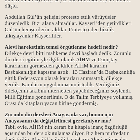
düştü.
Abdullah Gül’ün gelişini protesto ettik yürüyüşler
düzenledik. Bizi alana almadılar. Kayseri’den getirdikleri
Gül’ün hemşerilerini aldılar. Protesto eden bizdik
alkışlayanlar Kayserililer.
Alevi hareketinin temel örgütlenme hedefi nedir?
Dilekçe devri bitti mahkeme devri başladı dedik. Zorunlu
din dersi eğitimiyle ilgili olarak AİHM ve Danıştay
kararlarını görmezden geldiler. AİHM kararını
Başbakanlığın kapısına astık. 13 Haziran’da Başbakanlığa
gittik Federasyon olarak kararları anımsattık, dilekçe
verdik. Karaların uygulanmasını istedik. Verdiğimiz
dilekçenin takibini internetten yapabileceğimiz söylendi.
Milli Eğitime gönderilmiş. O da Talim Terbiyeye yollamış.
Orası da kitapları yazan birine göndermiş.
Zorunlu din dersleri Anayasada var, bunun için
Anayasanın da değiştirilmesi gerekmiyor mu?
Tabii öyle. AİHM’nin kararı bu kitapla inanç özgürlüğü
açısından bu ders okutulamaz diyor. Biz hem müfredatın
değiştirilip, Alevilikle ilgili kısımların Alevi eğitmenler