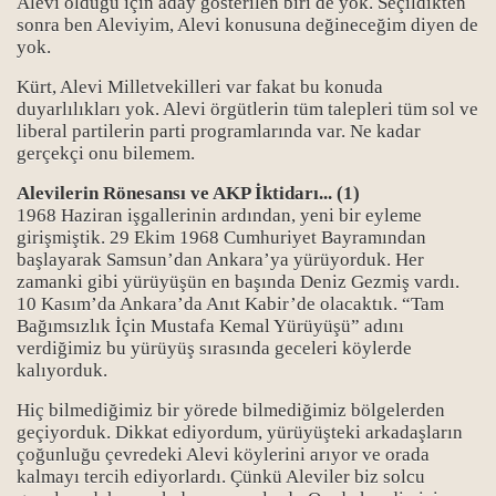
Alevi olduğu için aday gösterilen biri de yok. Seçildikten
sonra ben Aleviyim, Alevi konusuna değineceğim diyen de
yok.
Kürt, Alevi Milletvekilleri var fakat bu konuda
duyarlılıkları yok. Alevi örgütlerin tüm talepleri tüm sol ve
liberal partilerin parti programlarında var. Ne kadar
gerçekçi onu bilemem.
Alevilerin Rönesansı ve AKP İktidarı... (1)
1968 Haziran işgallerinin ardından, yeni bir eyleme
girişmiştik. 29 Ekim 1968 Cumhuriyet Bayramından
başlayarak Samsun’dan Ankara’ya yürüyorduk. Her
zamanki gibi yürüyüşün en başında Deniz Gezmiş vardı.
syası-1
10 Kasım’da Ankara’da Anıt Kabir’de olacaktık. “Tam
Bağımsızlık İçin Mustafa Kemal Yürüyüşü” adını
syası-2
verdiğimiz bu yürüyüş sırasında geceleri köylerde
kalıyorduk.
syası-3
Hiç bilmediğimiz bir yörede bilmediğimiz bölgelerden
geçiyorduk. Dikkat ediyordum, yürüyüşteki arkadaşların
syası-4
çoğunluğu çevredeki Alevi köylerini arıyor ve orada
kalmayı tercih ediyorlardı. Çünkü Aleviler biz solcu
syası-5