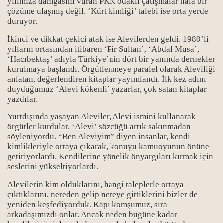
yılımıza damgasını vuran PKK odaklı çatışmalar hâlâ bir
çözüme ulaşmış değil. ‘Kürt kimliği’ talebi ise orta yerde
duruyor.
İkinci ve dikkat çekici atak ise Alevilerden geldi. 1980’li
yılların ortasından itibaren ‘Pir Sultan’, ‘Abdal Musa’,
‘Hacıbektaş’ adıyla Türkiye’nin dört bir yanında dernekler
kurulmaya başlandı. Örgütlenmeye paralel olarak Aleviliği
anlatan, değerlendiren kitaplar yayımlandı. İlk kez adını
duyduğumuz ‘Alevi kökenli’ yazarlar, çok satan kitaplar
yazdılar.
Yurtdışında yaşayan Aleviler, Alevi ismini kullanarak
örgütler kurdular. ‘Alevi’ sözcüğü artık sakınmadan
söyleniyordu. “Ben Aleviyim” diyen insanlar, kendi
kimlikleriyle ortaya çıkarak, konuyu kamuoyunun önüne
getiriyorlardı. Kendilerine yönelik önyargıları kırmak için
seslerini yükseltiyorlardı.
Alevilerin kim olduklarını, hangi taleplerle ortaya
çıktıklarını, nereden gelip nereye gittiklerini bizler de
Bücher
yeniden keşfediyorduk. Kapı komşumuz, sıra
arkadaşımızdı onlar. Ancak neden bugüne kadar