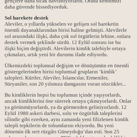
gençlere daha sıcak davranıyorlardı. Orada kendimizi
daha güvende hissediyorduk.
syası-6
Sol harekete destek
syası-7
Aleviler, o yıllarda yükselen ve gelişen sol hareketin
önemli dayanaklarından birisi haline gelmişti. Alevilerle
sol arasındaki ilişki, daha çok sol örgütlerin lehine, onlara
destek vermek şeklinde sürdü. 12 Eylül sonrası ise bu
ilişki biçim değiştirdi. Alevilerin kimlik talebiyle ortaya
çıkmaları, artık yeni bir durumu ifade ediyordu.
Ülkemizdeki toplumsal değişim ve dönüşümün en önemli
göstergelerinden birisi toplumsal grupların ‘kimlik’
talepleri. Kürtler, Aleviler, İslamcılar, Ermeniler,
Süryaniler, son 20 yılımıza damgasını vuran sözcükler...
Bu kimliklerin hepsi bu toplumun içinde yaşıyorlardı,
ancak kimliklerini öne sürerek ortaya çıkmıyorlardı. Onlar
ya görünmüyorlardı, ya da görmezden geliniyorlardı. 12
Eylül 1980 askeri darbesi, solu ve özgürlük taleplerini
silindir gibi ezerken, aynı zamanda yeni filizlenen kimlik
talepli tepkilerin de tohumlarını ekiyordu. Bu yeni
dönemin ilk sert rüzgârı Güneydoğu’dan esti. Son 25