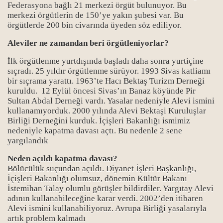
Federasyona bağlı 21 merkezi örgüt bulunuyor. Bu
merkezi örgütlerin de 150’ye yakın şubesi var. Bu
örgütlerde 200 bin civarında üyeden söz ediliyor.
Aleviler ne zamandan beri örgütleniyorlar?
İlk örgütlenme yurtdışında başladı daha sonra yurtiçine
sıçradı. 25 yıldır örgütlenme sürüyor. 1993 Sivas katliamı
bir sıçrama yarattı. 1963’te Hacı Bektaş Turizm Derneği
rı
kuruldu. 12 Eylül öncesi Sivas’ın Banaz köyünde Pir
Sultan Abdal Derneği vardı. Yasalar nedeniyle Alevi ismini
kullanamıyorduk. 2000 yılında Alevi Bektaşi Kuruluşlar
Birliği Derneğini kurduk. İçişleri Bakanlığı ismimiz
nedeniyle kapatma davası açtı. Bu nedenle 2 sene
yargılandık
Neden açıldı kapatma davası?
ı
Bölücülük suçundan açıldı. Diyanet İşleri Başkanlığı,
İçişleri Bakanlığı olumsuz, dönemin Kültür Bakanı
İstemihan Talay olumlu görüşler bildirdiler. Yargıtay Alevi
adının kullanabileceğine karar verdi. 2002’den itibaren
Alevi ismini kullanabiliyoruz. Avrupa Birliği yasalarıyla
artık problem kalmadı