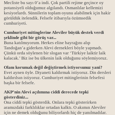
Mecliste bu sayı 0’a indi. Çok partili rejime geçince oy
potansiyeli olduğumuz algılandı. Osmanlılar kellemizi
kesiyorlardı. Sünnilerin toplam oyunu alabilmek için hakir
görüldük itelendik. Felsefe itibarıyla özümsedik
cumhuriyeti.
Cumhuriyet mitinglerine Aleviler büyük destek verdi
şeklinde gibi bir görüş var...
Buna katılmıyorum. Herkes eline bayrağını alıp
Tandoğan’a giderken Alevi dernekleri böyle yapmadı.
Çünkü orda söylenen bir slogan var ‘Türkiye laiktir laik
kalacak.’ Biz ise bu ülkenin laik olduğunu söylemiyoruz.
Olanı korumak değil değiştirmek istiyorsunuz yani?
Evet aynen öyle. Diyaneti kaldırmak istiyoruz. Din dersleri
kaldırılsın istiyoruz. Cumhuriyet mitinglerinin felsefesi
başka bir felsefe.
AKP’nin Alevi açılımına ciddi derecede tepki
gösterdiniz...
Ona ciddi tepki gösterdik. Onlara tepki gösterirken
aramızdaki farklılıklar ortadan kalktı. O akımın Aleviler
için ne demek olduğunu biliyorlardı hiç de yanılmadılar.