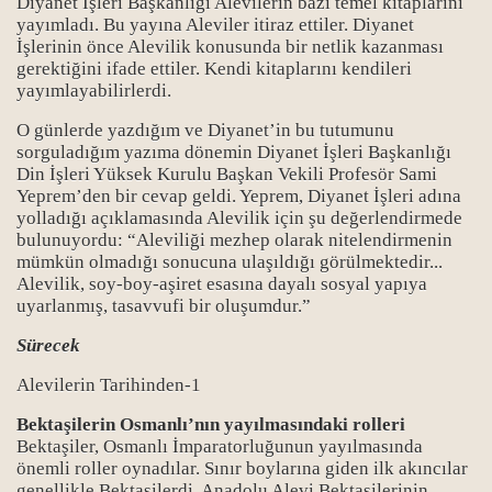
Diyanet İşleri Başkanlığı Alevilerin bazı temel kitaplarını
yayımladı. Bu yayına Aleviler itiraz ettiler. Diyanet
İşlerinin önce Alevilik konusunda bir netlik kazanması
gerektiğini ifade ettiler. Kendi kitaplarını kendileri
yayımlayabilirlerdi.
O günlerde yazdığım ve Diyanet’in bu tutumunu
sorguladığım yazıma dönemin Diyanet İşleri Başkanlığı
Din İşleri Yüksek Kurulu Başkan Vekili Profesör Sami
Yeprem’den bir cevap geldi. Yeprem, Diyanet İşleri adına
yolladığı açıklamasında Alevilik için şu değerlendirmede
bulunuyordu: “Aleviliği mezhep olarak nitelendirmenin
mümkün olmadığı sonucuna ulaşıldığı görülmektedir...
Alevilik, soy-boy-aşiret esasına dayalı sosyal yapıya
uyarlanmış, tasavvufi bir oluşumdur.”
Sürecek
Alevilerin Tarihinden-1
Bektaşilerin Osmanlı’nın yayılmasındaki rolleri
Bektaşiler, Osmanlı İmparatorluğunun yayılmasında
önemli roller oynadılar. Sınır boylarına giden ilk akıncılar
genellikle Bektaşilerdi. Anadolu Alevi Bektaşilerinin,