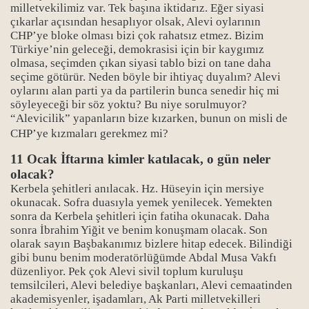
milletvekilimiz var. Tek başına iktidarız. Eğer siyasi
çıkarlar açısından hesaplıyor olsak, Alevi oylarının
CHP’ye bloke olması bizi çok rahatsız etmez. Bizim
Türkiye’nin geleceği, demokrasisi için bir kaygımız
olmasa, seçimden çıkan siyasi tablo bizi on tane daha
seçime götürür. Neden böyle bir ihtiyaç duyalım? Alevi
oylarını alan parti ya da partilerin bunca senedir hiç mi
söyleyeceği bir söz yoktu? Bu niye sorulmuyor?
“Alevicilik” yapanların bize kızarken, bunun on misli de
CHP’ye kızmaları gerekmez mi?
11 Ocak İftarına kimler katılacak, o gün neler
olacak?
Kerbela şehitleri anılacak. Hz. Hüseyin için mersiye
okunacak. Sofra duasıyla yemek yenilecek. Yemekten
sonra da Kerbela şehitleri için fatiha okunacak. Daha
sonra İbrahim Yiğit ve benim konuşmam olacak. Son
olarak sayın Başbakanımız bizlere hitap edecek. Bilindiği
gibi bunu benim moderatörlüğümde Abdal Musa Vakfı
düzenliyor. Pek çok Alevi sivil toplum kuruluşu
temsilcileri, Alevi belediye başkanları, Alevi cemaatinden
akademisyenler, işadamları, Ak Parti milletvekilleri