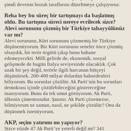
şimdi devenin bozuk taraflarını düzeltmeye çalışıyoruz.
Reha bey bu süreç bir tartışmayı da başlatmış
oldu. Bu tartışma süreci nereye evrilecek sizce?
Alevi sorununu çözmüş bir Türkiye tahayyülünüz
var mı?
Alevi sorununu, Kürt sorununu çözmemiş bir Türkiye
düşünemiyorum. Biz Kürt sorununu seneler önce çözmüş
olsaydık, bir terör örgütü çıkıp bunu bahane
edemeyecekti. Milli gelirde de, ekonomik, sosyal
gelişmede de bugün İtalya seviyesinde olacaktık. Çok
uzak bir şey değil, terörle ilgili harcanan bütçeyi
düşünürsek. 200-400 milyar dolardan bahsedenleri
biliyorum. Bu sorunlar çözülür. Ak Parti’nin bu sorunları
demokrasi içinde çözülebileceğini göstereceğine
inanıyorum. Bunu da tek umut görüyorum. Ak Parti,
ülkenin çimentosudur. Şanstır. Ak Parti çözemezse,
bilmiyorum ne zaman, nasıl, ne şekilde çözülür? Onu da
düşünmek istemiyorum.
AKP, seçim yatırımı mı yapıyor?
Sizce yüzde 47 Ak Parti’ye yeterli değil mi? 341