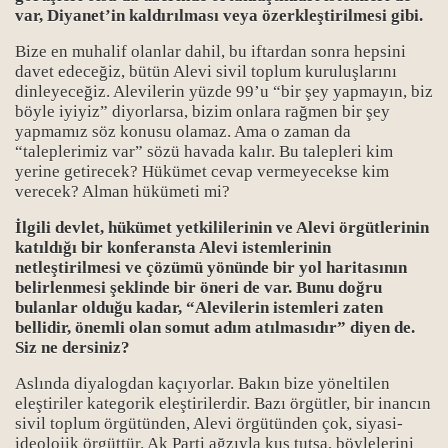
var, Diyanet’in kaldırılması veya özerkleştirilmesi gibi.
Bize en muhalif olanlar dahil, bu iftardan sonra hepsini
davet edeceğiz, bütün Alevi sivil toplum kuruluşlarını
dinleyeceğiz. Alevilerin yüzde 99’u “bir şey yapmayın, biz
böyle iyiyiz” diyorlarsa, bizim onlara rağmen bir şey
yapmamız söz konusu olamaz. Ama o zaman da
“taleplerimiz var” sözü havada kalır. Bu talepleri kim
yerine getirecek? Hükümet cevap vermeyecekse kim
verecek? Alman hükümeti mi?
İlgili devlet, hükümet yetkililerinin ve Alevi örgütlerinin
katıldığı bir konferansta Alevi istemlerinin
netleştirilmesi ve çözümü yönünde bir yol haritasının
belirlenmesi şeklinde bir öneri de var. Bunu doğru
bulanlar olduğu kadar, “Alevilerin istemleri zaten
bellidir, önemli olan somut adım atılmasıdır” diyen de.
Siz ne dersiniz?
Aslında diyalogdan kaçıyorlar. Bakın bize yöneltilen
eleştiriler kategorik eleştirilerdir. Bazı örgütler, bir inancın
sivil toplum örgütünden, Alevi örgütünden çok, siyasi-
ideolojik örgüttür. Ak Parti ağzıyla kuş tutsa, böylelerini