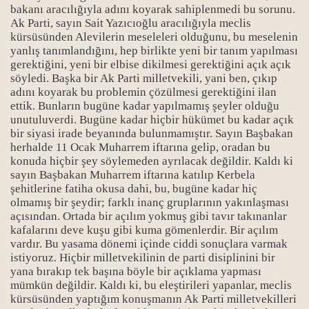
bakanı aracılığıyla adını koyarak sahiplenmedi bu sorunu.
Ak Parti, sayın Sait Yazıcıoğlu aracılığıyla meclis
kürsüsünden Alevilerin meseleleri olduğunu, bu meselenin
yanlış tanımlandığını, hep birlikte yeni bir tanım yapılması
gerektiğini, yeni bir elbise dikilmesi gerektiğini açık açık
söyledi. Başka bir Ak Parti milletvekili, yani ben, çıkıp
adını koyarak bu problemin çözülmesi gerektiğini ilan
ettik. Bunların bugüne kadar yapılmamış şeyler olduğu
unutuluverdi. Bugüne kadar hiçbir hükümet bu kadar açık
bir siyasi irade beyanında bulunmamıştır. Sayın Başbakan
herhalde 11 Ocak Muharrem iftarına gelip, oradan bu
konuda hiçbir şey söylemeden ayrılacak değildir. Kaldı ki
sayın Başbakan Muharrem iftarına katılıp Kerbela
şehitlerine fatiha okusa dahi, bu, bugüne kadar hiç
olmamış bir şeydir; farklı inanç gruplarının yakınlaşması
açısından. Ortada bir açılım yokmuş gibi tavır takınanlar
kafalarını deve kuşu gibi kuma gömenlerdir. Bir açılım
vardır. Bu yasama dönemi içinde ciddi sonuçlara varmak
istiyoruz. Hiçbir milletvekilinin de parti disiplinini bir
yana bırakıp tek başına böyle bir açıklama yapması
mümkün değildir. Kaldı ki, bu eleştirileri yapanlar, meclis
kürsüsünden yaptığım konuşmanın Ak Parti milletvekilleri