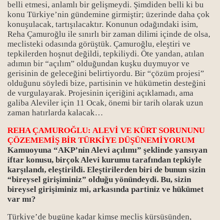
belli etmesi, anlamlı bir gelişmeydi. Şimdiden belli ki bu
konu Türkiye’nin gündemine girmiştir; üzerinde daha çok
konuşulacak, tartışılacaktır. Konunun odağındaki isim,
Reha Çamuroğlu ile sınırlı bir zaman dilimi içinde de olsa,
meclisteki odasında görüştük. Çamuroğlu, eleştiri ve
tepkilerden hoşnut değildi, tepkiliydi. Öte yandan, atılan
adımın bir “açılım” olduğundan kuşku duymuyor ve
gerisinin de geleceğini belirtiyordu. Bir “çözüm projesi”
rı
olduğunu söyledi bize, partisinin ve hükümetin desteğini
de vurgulayarak. Projesinin içeriğini açıklamadı, ama
galiba Aleviler için 11 Ocak, önemi bir tarih olarak uzun
zaman hatırlarda kalacak…
REHA ÇAMUROĞLU: ALEVİ VE KÜRT SORUNUNU
ÇÖZEMEMİŞ BİR TÜRKİYE DÜŞÜNEMİYORUM
Kamuoyuna “AKP’nin Alevi açılımı” şeklinde yansıyan
iftar konusu, birçok Alevi kurumu tarafından tepkiyle
ı
karşılandı, eleştirildi. Eleştirilerden biri de bunun sizin
“bireysel girişiminiz” olduğu yönündeydi. Bu, sizin
bireysel girişiminiz mi, arkasında partiniz ve hükümet
var mı?
Türkiye’de bugüne kadar kimse meclis kürsüsünden,