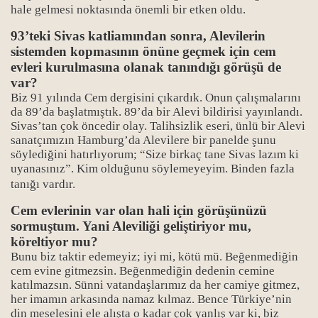
hale gelmesi noktasında önemli bir etken oldu.
93’teki Sivas katliamından sonra, Alevilerin
sistemden kopmasının önüne geçmek için cem
evleri kurulmasına olanak tanındığı görüşü de
var?
Biz 91 yılında Cem dergisini çıkardık. Onun çalışmalarını
da 89’da başlatmıştık. 89’da bir Alevi bildirisi yayınlandı.
Sivas’tan çok öncedir olay. Talihsizlik eseri, ünlü bir Alevi
sanatçımızın Hamburg’da Alevilere bir panelde şunu
söylediğini hatırlıyorum; “Size birkaç tane Sivas lazım ki
uyanasınız”. Kim olduğunu söylemeyeyim. Binden fazla
tanığı vardır.
Cem evlerinin var olan hali için görüşünüzü
sormuştum. Yani Aleviliği geliştiriyor mu,
köreltiyor mu?
Bunu biz taktir edemeyiz; iyi mi, kötü mü. Beğenmediğin
cem evine gitmezsin. Beğenmediğin dedenin cemine
Bücher
katılmazsın. Sünni vatandaşlarımız da her camiye gitmez,
her imamın arkasında namaz kılmaz. Bence Türkiye’nin
din meselesini ele alışta o kadar çok yanlış var ki, biz