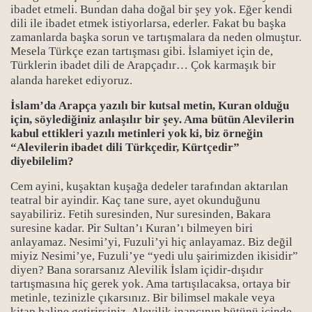
ibadet etmeli. Bundan daha doğal bir şey yok. Eğer kendi
dili ile ibadet etmek istiyorlarsa, ederler. Fakat bu başka
zamanlarda başka sorun ve tartışmalara da neden olmuştur.
Mesela Türkçe ezan tartışması gibi. İslamiyet için de,
Türklerin ibadet dili de Arapçadır… Çok karmaşık bir
alanda hareket ediyoruz.
İslam’da Arapça yazılı bir kutsal metin, Kuran olduğu
için, söylediğiniz anlaşılır bir şey. Ama bütün Alevilerin
kabul ettikleri yazılı metinleri yok ki, biz örneğin
“Alevilerin ibadet dili Türkçedir, Kürtçedir”
diyebilelim?
Cem ayini, kuşaktan kuşağa dedeler tarafından aktarılan
syası-1
teatral bir ayindir. Kaç tane sure, ayet okunduğunu
sayabiliriz. Fetih suresinden, Nur suresinden, Bakara
syası-2
suresine kadar. Pir Sultan’ı Kuran’ı bilmeyen biri
anlayamaz. Nesimi’yi, Fuzuli’yi hiç anlayamaz. Biz değil
syası-3
miyiz Nesimi’ye, Fuzuli’ye “yedi ulu şairimizden ikisidir”
diyen? Bana sorarsanız Alevilik İslam içidir-dışıdır
syası-4
tartışmasına hiç gerek yok. Ama tartışılacaksa, ortaya bir
metinle, tezinizle çıkarsınız. Bir bilimsel makale veya
syası-5
kitap haline getirirsiniz. Alevilik inancının bütünü içinde