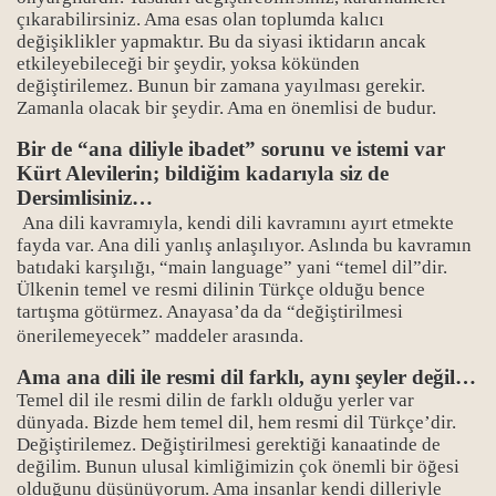
çıkarabilirsiniz. Ama esas olan toplumda kalıcı
değişiklikler yapmaktır. Bu da siyasi iktidarın ancak
etkileyebileceği bir şeydir, yoksa kökünden
değiştirilemez. Bunun bir zamana yayılması gerekir.
Zamanla olacak bir şeydir. Ama en önemlisi de budur.
Bir de “ana diliyle ibadet” sorunu ve istemi var
Kürt Alevilerin; bildiğim kadarıyla siz de
Dersimlisiniz…
Ana dili kavramıyla, kendi dili kavramını ayırt etmekte
fayda var. Ana dili yanlış anlaşılıyor. Aslında bu kavramın
batıdaki karşılığı, “main language” yani “temel dil”dir.
Ülkenin temel ve resmi dilinin Türkçe olduğu bence
tartışma götürmez. Anayasa’da da “değiştirilmesi
önerilemeyecek” maddeler arasında.
Ama ana dili ile resmi dil farklı, aynı şeyler değil…
Temel dil ile resmi dilin de farklı olduğu yerler var
dünyada. Bizde hem temel dil, hem resmi dil Türkçe’dir.
Değiştirilemez. Değiştirilmesi gerektiği kanaatinde de
değilim. Bunun ulusal kimliğimizin çok önemli bir öğesi
olduğunu düşünüyorum. Ama insanlar kendi dilleriyle