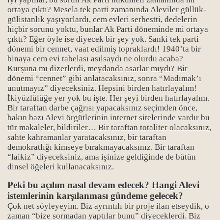
ortaya çıktı? Mesela tek parti zamanında Aleviler güllük-
gülistanlık yaşıyorlardı, cem evleri serbestti, dedelerin
hiçbir sorunu yoktu, bunlar Ak Parti döneminde mi ortaya
çıktı? Eğer öyle ise diyecek bir şey yok. Sanki tek parti
dönemi bir cennet, vaat edilmiş topraklardı! 1940’ta bir
binaya cem evi tabelası asılsaydı ne olurdu acaba?
Kurşuna mı dizerlerdi, meydanda asarlar mıydı? Bir
dönemi “cennet” gibi anlatacaksınız, sonra “Madımak’ı
unutmayız” diyeceksiniz. Hepsini birden hatırlayalım!
İkiyüzlülüğe yer yok bu işte. Her şeyi birden hatırlayalım.
Bir taraftan darbe çağrısı yapacaksınız seçimden önce,
bakın bazı Alevi örgütlerinin internet sitelerinde vardır bu
tür makaleler, bildiriler… Bir taraftan totaliter olacaksınız,
sahte kahramanlar yaratacaksınız, bir taraftan
demokratlığı kimseye bırakmayacaksınız. Bir taraftan
“laikiz” diyeceksiniz, ama işinize geldiğinde de bütün
dinsel öğeleri kullanacaksınız.
Peki bu açılım nasıl devam edecek? Hangi Alevi
istemlerinin karşılanması gündeme gelecek?
Çok net söyleyeyim. Biz ayrıntılı bir proje ilan etseydik, o
zaman “bize sormadan yaptılar bunu” diyeceklerdi. Biz