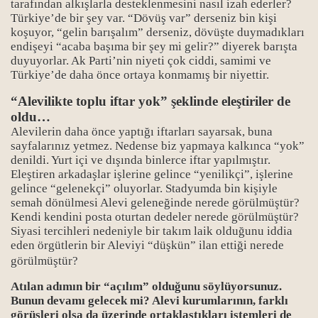
tarafından alkışlarla desteklenmesini nasıl izah ederler?
Türkiye’de bir şey var. “Dövüş var” derseniz bin kişi
koşuyor, “gelin barışalım” derseniz, dövüşte duymadıkları
endişeyi “acaba başıma bir şey mi gelir?” diyerek barışta
duyuyorlar. Ak Parti’nin niyeti çok ciddi, samimi ve
Türkiye’de daha önce ortaya konmamış bir niyettir.
“Alevilikte toplu iftar yok” şeklinde eleştiriler de
oldu…
Alevilerin daha önce yaptığı iftarları sayarsak, buna
sayfalarınız yetmez. Nedense biz yapmaya kalkınca “yok”
denildi. Yurt içi ve dışında binlerce iftar yapılmıştır.
Eleştiren arkadaşlar işlerine gelince “yenilikçi”, işlerine
gelince “gelenekçi” oluyorlar. Stadyumda bin kişiyle
semah dönülmesi Alevi geleneğinde nerede görülmüştür?
Kendi kendini posta oturtan dedeler nerede görülmüştür?
Siyasi tercihleri nedeniyle bir takım laik olduğunu iddia
eden örgütlerin bir Aleviyi “düşkün” ilan ettiği nerede
görülmüştür?
Atılan adımın bir “açılım” olduğunu söylüyorsunuz.
Bunun devamı gelecek mi? Alevi kurumlarının, farklı
görüşleri olsa da üzerinde ortaklaştıkları istemleri de