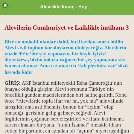
Alevilikte Inanç - Seyyid Hakkı
Alevilerin Cumhuriyet ve Laiklikle imtihanı 3
Bize en muhalif olanlar dahil, bu iftardan sonra bütün
Alevi sivil toplum kuruluşlarını dinleyeceğiz. Alevilerin
yüzde 99’u ‘bir şey yapmayın, biz böyle iyiyiz’
diyorlarsa, bizim onlara rağmen bir şey yapmamız söz
konusu olamaz. Ama o zaman da ‘taleplerimiz var’ sözü
havada kalır
GİRİŞ:
AKP İstanbul milletvekili Reha Çamuroğlu’nun
önayak olduğu girişim, Alevi sorununu Türkiye’nin
öncelikli gündem maddelerinden biri haline getirdi. Konu
önce “Alevilerde toplu iftar var mı, yok mu” minvalinde
tartışıldı; ama asıl önemlisi bunun bir “açılım” olup
zan ayı
olmadığı, gerisinin gelip gelmeyeceğiydi. Alevi
örgütlerinin çoğunun sert eleştirileri ve iftara katılmama
kararı almaları bir yana, “ılımlı İslamcı” olmakla itham
edilen bir partinin, en azından bir “açılım” niyeti taşıdığını