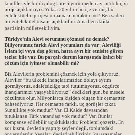
kendileriyle bir diyalog süreci yürütmeden ayrıntılı hiçbir
proje açıklamayız. Yoksa 20 yılını bu işe vermiş bir
entelektüelin projesi olmaması mümkün mü? Ben sadece
bir entelektüel olsam, açıklardım. Ama ben iktidar
partisinin milletvekiliyim.
Türkiye’nin Alevi sorununu çözmesi ne demek?
Biliyorsunuz farklı Alevi yorumları da var; Aleviliği
İslam içi veya dışı gören, hatta ayrı bir etnisite gören
tezler bile var. Bu parçalı durum karşısında kalıcı bir
çözüm için iyimser olunabilir mi?
Biz Alevilerin problemini çözmek için yola çıkıyoruz.
Aleviler “bu ülkede inançlarımızdan dolayı ayrım
görmüyoruz, adaletsizliğe tabi tutulmuyoruz, özgürce
inançlarımızı yaşayabiliyoruz” dedikleri gün, bu mesele
çözülmüş olur. Milyonlarca kişiden oluşan bir cemaatten
bahsediyoruz. Her cemaatte farklı, uç görüşler çıkar.
Sünnilikte yok mudur? Var. El Kaide davasından
tutuklanan Türk vatandaşı yok mudur? Var. Bunlar
kompanse edilebilir uçukluklardır. Problemi çözeriz. En
zor kısmı, devletin yaptığı şeyler değil, toplumdaki
önyargılardır. Yasaları değiştirebilirsiniz, kararnameler