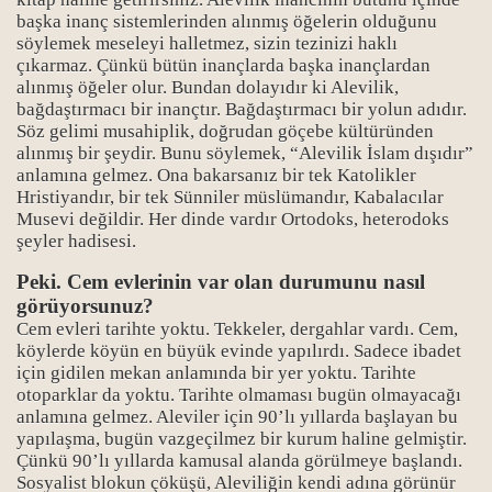
başka inanç sistemlerinden alınmış öğelerin olduğunu
syası-6
söylemek meseleyi halletmez, sizin tezinizi haklı
çıkarmaz. Çünkü bütün inançlarda başka inançlardan
syası-7
alınmış öğeler olur. Bundan dolayıdır ki Alevilik,
bağdaştırmacı bir inançtır. Bağdaştırmacı bir yolun adıdır.
Söz gelimi musahiplik, doğrudan göçebe kültüründen
alınmış bir şeydir. Bunu söylemek, “Alevilik İslam dışıdır”
anlamına gelmez. Ona bakarsanız bir tek Katolikler
Hristiyandır, bir tek Sünniler müslümandır, Kabalacılar
Musevi değildir. Her dinde vardır Ortodoks, heterodoks
şeyler hadisesi.
Peki. Cem evlerinin var olan durumunu nasıl
görüyorsunuz?
Cem evleri tarihte yoktu. Tekkeler, dergahlar vardı. Cem,
köylerde köyün en büyük evinde yapılırdı. Sadece ibadet
için gidilen mekan anlamında bir yer yoktu. Tarihte
otoparklar da yoktu. Tarihte olmaması bugün olmayacağı
anlamına gelmez. Aleviler için 90’lı yıllarda başlayan bu
yapılaşma, bugün vazgeçilmez bir kurum haline gelmiştir.
Çünkü 90’lı yıllarda kamusal alanda görülmeye başlandı.
Sosyalist blokun çöküşü, Aleviliğin kendi adına görünür