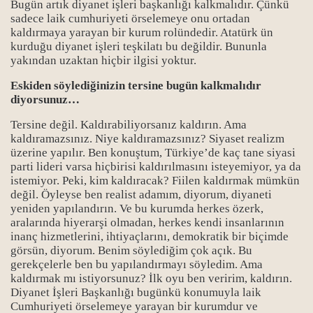
Bugün artık diyanet işleri başkanlığı kalkmalıdır. Çünkü
sadece laik cumhuriyeti örselemeye onu ortadan
kaldırmaya yarayan bir kurum rolündedir. Atatürk ün
kurduğu diyanet işleri teşkilatı bu değildir. Bununla
yakından uzaktan hiçbir ilgisi yoktur.
Eskiden söylediğinizin tersine bugün kalkmalıdır
diyorsunuz…
Tersine değil. Kaldırabiliyorsanız kaldırın. Ama
kaldıramazsınız. Niye kaldıramazsınız? Siyaset realizm
üzerine yapılır. Ben konuştum, Türkiye’de kaç tane siyasi
parti lideri varsa hiçbirisi kaldırılmasını isteyemiyor, ya da
istemiyor. Peki, kim kaldıracak? Fiilen kaldırmak mümkün
değil. Öyleyse ben realist adamım, diyorum, diyaneti
yeniden yapılandırın. Ve bu kurumda herkes özerk,
aralarında hiyerarşi olmadan, herkes kendi insanlarının
inanç hizmetlerini, ihtiyaçlarını, demokratik bir biçimde
görsün, diyorum. Benim söylediğim çok açık. Bu
gerekçelerle ben bu yapılandırmayı söyledim. Ama
kaldırmak mı istiyorsunuz? İlk oyu ben veririm, kaldırın.
Diyanet İşleri Başkanlığı bugünkü konumuyla laik
Cumhuriyeti örselemeye yarayan bir kurumdur ve