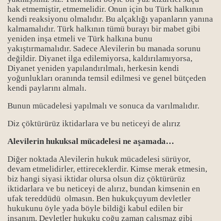
hak etmemiştir, etmemelidir. Onun için bu Türk halkının
kendi reaksiyonu olmalıdır. Bu alçaklığı yapanların yanına
kalmamalıdır. Türk halkının tümü burayı bir mabet gibi
yeniden inşa etmeli ve Türk halkına bunu
yakıştırmamalıdır. Sadece Alevilerin bu manada sorunu
değildir. Diyanet ilga edilemiyorsa, kaldırılamıyorsa,
Diyanet yeniden yapılandırılmalı, herkesin kendi
yoğunlukları oranında temsil edilmesi ve genel bütçeden
kendi paylarını almalı.
Bunun mücadelesi yapılmalı ve sonuca da varılmalıdır.
Diz çöktürürüz iktidarlara ve bu neticeyi de alırız
Alevilerin hukuksal mücadelesi ne aşamada…
Diğer noktada Alevilerin hukuk mücadelesi sürüyor,
devam etmelidirler, ettireceklerdir. Kimse merak etmesin,
biz hangi siyasi iktidar olursa olsun diz çöktürürüz
iktidarlara ve bu neticeyi de alırız, bundan kimsenin en
ufak tereddüdü olmasın. Ben hukukçuyum devletler
hukukunu öyle yada böyle bildiği
kabul
edilen bir
insanım. Devletler hukuku çoğu zaman çalışmaz gibi