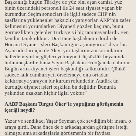
Başkanlığı bugün Türkiye de yüz bini aşan camisi, yüz
binin üzerindeki personeli ile 24 saat siyaset yapan bir
kurumdur. Seçim sonuçları ile ilgili sadece CHP’nin
zaaflarına yüklenenler haksızlık yapıyorlar. AKP’nin zafer
kelimesini yorumlarken Diyaneti gözden kaçıran, bunu
görmezlikten gelenler Türkiye’yi hiç tanımayanlardı. Ben
kendim tanık oldum. Dört tane başbakanın dördü de
Hocam Diyanet İşleri Başkanlığını aşamıyoruz” diyorlar.
Aşamadıkları için de Alevi yurttaşlarımızın sorunlarını
rı
halledemiyorlar, güçleri yetmiyor. Güçsüzlük beyanında
bulunmuşlardır, buna Sayın Başbakan Erdoğan da dahildir.
Bugün artık diyanet işleri başkanlığı kalkmalıdır. Çünkü
sadece laik cumhuriyeti örselemeye onu ortadan
kaldırmaya yarayan bir kurum rolündedir. Atatürk ün
kurduğu diyanet işleri teşkilatı bu değildir. Bununla
yakından uzaktan hiçbir ilgisi yoktur”
ı
AABF Başkanı Turgut Öker’le yaptığınız görüşmenin
içeriği neydi?
Yazar ve sendikacı Yaşar Seyman çok sevdiğim bir insan, o
araya girdi. Daha önce de o arkadaşlardan görüşme isteği
olmuştu ama arkadaşlarla görüşmenin bir faydası