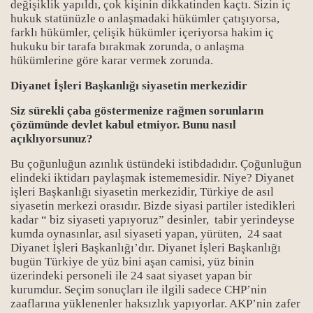
değişiklik yapıldı, çok kişinin dikkatinden kaçtı. Sizin iç
hukuk statünüzle o anlaşmadaki hükümler çatışıyorsa,
farklı hükümler, çelişik hükümler içeriyorsa hakim iç
hukuku bir tarafa bırakmak zorunda, o anlaşma
hükümlerine göre karar vermek zorunda.
Diyanet İşleri Başkanlığı siyasetin merkezidir
Siz sürekli çaba göstermenize rağmen sorunların
çözümünde devlet kabul etmiyor. Bunu nasıl
açıklıyorsunuz?
Bu çoğunluğun azınlık üstündeki istibdadıdır. Çoğunluğun
elindeki iktidarı paylaşmak istememesidir. Niye? Diyanet
işleri Başkanlığı siyasetin merkezidir, Türkiye de asıl
siyasetin merkezi orasıdır. Bizde siyasi partiler istedikleri
kadar “ biz siyaseti yapıyoruz” desinler, tabir yerindeyse
kumda oynasınlar, asıl siyaseti yapan, yürüten, 24 saat
Diyanet İşleri Başkanlığı’dır. Diyanet İşleri Başkanlığı
bugün Türkiye de yüz bini aşan camisi, yüz binin
üzerindeki personeli ile 24 saat siyaset yapan bir
kurumdur. Seçim sonuçları ile ilgili sadece CHP’nin
zaaflarına yüklenenler haksızlık yapıyorlar. AKP’nin zafer