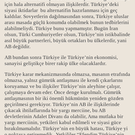
için hala alternatifi olmayan ilişkilerdir. Türkiye’deki
siyasi iktidarlar bu alternatifin hazırlanması için geç
kaldılar. Sovyetlerin dağılmasından sonra, Türkiye uluslar
arası masada güçlü konumda olabilmek bunun tedbirlerini
alabilmeliydi. Türkiye bunu yapmamıştır. Bugün İran
olsun, Türki Cumhuriyetler olsun, Türkiye’nin istikbalinde
asıl büyük partnerleri, büyük ortakları bu ülkelerdir, yani
AB değildir.
AB bundan sonra Türkiye ile Türkiye’nin ekonomisi,
sanayisi geliştikçe birer rakip ülke olacaklardır.
Türkiye karar mekanizmasında olmazsa, masanın etrafında
olmazsa, yalnız gümrük antlaşması ile kendi çıkarlarını
koruyamaz ve bu ilişkiler Türkiye’nin aleyhine çalışır,
çalışmaya devam eder. Önce denge kurulmalı. Gümrük
antlaşmasının bir iki önemli hükmünün yeniden gözden
geçirilmesi gerekiyor. Türkiye’nin AB ile ilişkilerinde
çıkacak ihtilaflarında bir yargı merciine, bu AB
devletlerinin Adalet Divanı da olabilir, Ama mutlaka bir
yargı merciinin, yetkileri kabul edilmeli ve siyasi güce
bırakılmamalıdır. Türkiye’nin en büyük hatası, Türkiye yi
o noktaya getiremedik. Yetkililer “Efendim Türkiye’nin