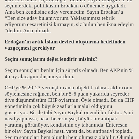
seçimlerdeki politikasını Erbakan o dönemde uyguladı.
Ama ben kendisine aday veremedim. Sayın Erbakan’a
“Ben size aday bulamıyorum. Yaklaşımınızı tebrik
ediyorum cesaretinizi kırmayın, siz bulun ben ikna edeyim
“dedim. Ama olmadı.
Erdoğan’ın artık İslam devleti oluşturma hedefinden
vazgeçmesi gerekiyor.
Seçim sonuçlarını değerlendirir misiniz?
Seçim sonuçları benim için sürpriz olmadı. Ben AKP nin %
45 oy alacağını düşünüyordum.
CHP ye % 20-23 vermiştim ama objektif olarak aklım onu
söylemesine rağmen, ben bir 5-6 puan yukarıda seyreder
diye düşünmüştüm CHP oylarının. Öyle olmadı. Bu da CHP
yönetiminin çok büyük zaaflarla malul olduğunu
gösteriyor. Bir de tabi Sayın Baykal önemli bir faktör. Yani
nasıl yapmışsa, nasıl becermişse, büyük bir antipati
yaratmış görünüyor, kendisinin oy tabanında. Enteresan
bir olay, Sayın Baykal nasıl yaptı da, bu antipatiyi topladı.
Seçim sonuçları hem olumlu hem olumsuz olabilir. Olumlu