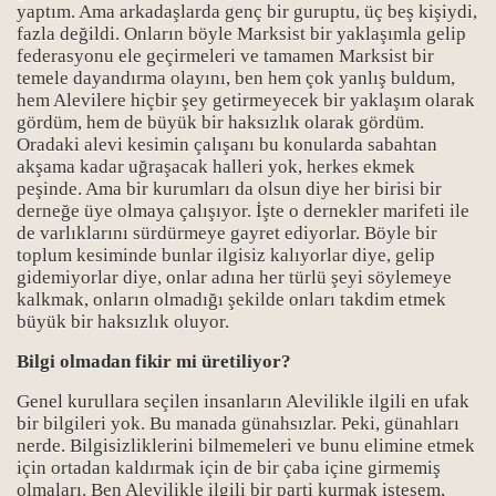
yaptım. Ama arkadaşlarda genç bir guruptu, üç beş kişiydi,
fazla değildi. Onların böyle Marksist bir yaklaşımla gelip
federasyonu ele geçirmeleri ve tamamen Marksist bir
temele dayandırma olayını, ben hem çok yanlış buldum,
hem Alevilere hiçbir şey getirmeyecek bir yaklaşım olarak
gördüm, hem de büyük bir haksızlık olarak gördüm.
Oradaki alevi kesimin çalışanı bu konularda sabahtan
akşama kadar uğraşacak halleri yok, herkes ekmek
peşinde. Ama bir kurumları da olsun diye her birisi bir
derneğe üye olmaya çalışıyor. İşte o dernekler marifeti ile
de varlıklarını sürdürmeye gayret ediyorlar. Böyle bir
toplum kesiminde bunlar ilgisiz kalıyorlar diye, gelip
gidemiyorlar diye, onlar adına her türlü şeyi söylemeye
kalkmak, onların olmadığı şekilde onları takdim etmek
büyük bir haksızlık oluyor.
Bilgi olmadan fikir mi üretiliyor?
Genel kurullara seçilen insanların Alevilikle ilgili en ufak
bir bilgileri yok. Bu manada günahsızlar. Peki, günahları
nerde. Bilgisizliklerini bilmemeleri ve bunu elimine etmek
için ortadan kaldırmak için de bir çaba içine girmemiş
olmaları. Ben Alevilikle ilgili bir parti kurmak istesem,