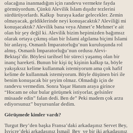
olacağına inanmadığım için randevu vermekte fayda
görmüyordum. Çünkü Alevilik İslam dışıdır tezlerini
sürdürüyorlardı. Kalkıp buraya kadar gelecekler. Zemin
olmayacak, geldiklerinde neyi konuşacaktık? Aleviliği mi
konuşacaktık? Alevilik bana veya Ahmet’e Mehmet’e ait
olan bir şey değil ki. Alevilik bizim hepimizden bağımsız
olarak ortaya çıkmış olan bir İslami algılama biçimi İslami
bir anlayış. Osmanlı İmparatorluğu’nun kuruluşunda rol
almış. Osmanlı İmparatorluğu’nun ordusu Alevi-
Bektaşi’dir. Böylesi tarihsel bir süreci yaşamış olan bir
inanç hareketi. Bunun bir kişi üç kişinin kalkıp ta, böyle
yakışıksız kelime kullanmak istemiyorum ama çok hafif
kelime de kullanmak istemiyorum. Böyle düşünen biri ile
benim konuşacak bir şeyim olmaz. Olmadığı için de
randevu vermedim. Sonra Yaşar Hanım araya girince
“Hocam ne olur bular görüşmek istiyorlar, gelsinler
müsaade edin” falan dedi. Ben de” Peki madem çok arzu
ediyorsunuz” buyursunlar dedim.
Görüşmede kimler vardı?
Turgut Bey’den başka Fransa’daki arkadaşınız Servet Bey,
İsviçre’deki arkadaşınız İsmail Bey ve bir iki arkadaşınız