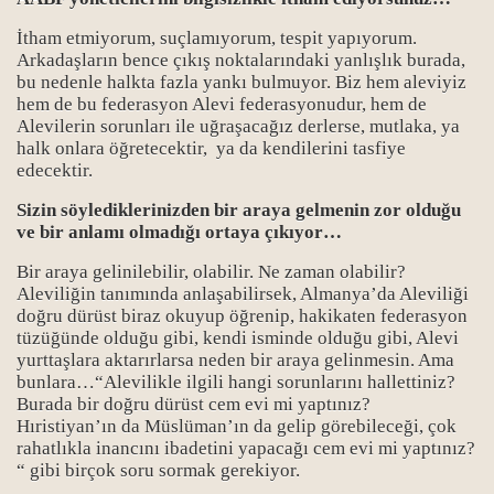
İtham etmiyorum, suçlamıyorum, tespit yapıyorum.
Arkadaşların bence çıkış noktalarındaki yanlışlık burada,
bu nedenle halkta fazla yankı bulmuyor. Biz hem aleviyiz
hem de bu federasyon Alevi federasyonudur, hem de
Alevilerin sorunları ile uğraşacağız derlerse, mutlaka, ya
halk onlara öğretecektir, ya da kendilerini tasfiye
edecektir.
Sizin söylediklerinizden bir araya gelmenin zor olduğu
ve bir anlamı olmadığı ortaya çıkıyor…
Bir araya gelinilebilir, olabilir. Ne zaman olabilir?
Aleviliğin tanımında anlaşabilirsek, Almanya’da Aleviliği
doğru dürüst biraz okuyup öğrenip, hakikaten federasyon
tüzüğünde olduğu gibi, kendi isminde olduğu gibi, Alevi
yurttaşlara aktarırlarsa neden bir araya gelinmesin. Ama
bunlara…“Alevilikle ilgili hangi sorunlarını hallettiniz?
Burada bir doğru dürüst cem evi mi yaptınız?
Hıristiyan’ın da Müslüman’ın da gelip görebileceği, çok
rahatlıkla inancını ibadetini yapacağı cem evi mi yaptınız?
“ gibi birçok soru sormak gerekiyor.