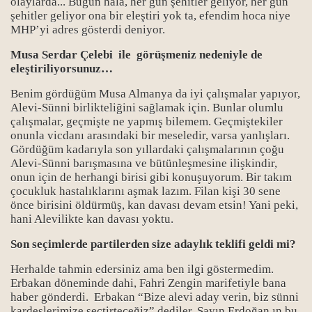
olaylarda... Bugün hala, her gün şehitler geliyor, her gün
şehitler geliyor ona bir eleştiri yok ta, efendim hoca niye
MHP’yi adres gösterdi deniyor.
Musa Serdar Çelebi ile görüşmeniz nedeniyle de
eleştiriliyorsunuz…
Benim gördüğüm Musa Almanya da iyi çalışmalar yapıyor,
Alevi-Sünni birlikteliğini sağlamak için. Bunlar olumlu
çalışmalar, geçmişte ne yapmış bilemem. Geçmiştekiler
onunla vicdanı arasındaki bir meseledir, varsa yanlışları.
Gördüğüm kadarıyla son yıllardaki çalışmalarının çoğu
Alevi-Sünni barışmasına ve bütünleşmesine ilişkindir,
onun için de herhangi birisi gibi konuşuyorum. Bir takım
çocukluk hastalıklarını aşmak lazım. Filan kişi 30 sene
önce birisini öldürmüş, kan davası devam etsin! Yani peki,
hani Alevilikte kan davası yoktu.
Son seçimlerde partilerden size adaylık teklifi geldi mi?
Herhalde tahmin edersiniz ama ben ilgi göstermedim.
Erbakan döneminde dahi, Fahri Zengin marifetiyle bana
haber gönderdi. Erbakan “Bize alevi aday verin, biz sünni
kardeşlerimize seçtirteceğiz” dediler. Sayın Erdoğan ın bu