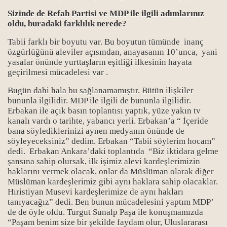
Sizinde de Refah Partisi ve MDP ile ilgili adımlarınız
oldu, buradaki farklılık nerede?
Tabii farklı bir boyutu var. Bu boyutun tümünde inanç
özgürlüğünü aleviler açısından, anayasanın 10’unca, yani
yasalar önünde yurttaşların eşitliği ilkesinin hayata
geçirilmesi mücadelesi var .
Bugün dahi hala bu sağlanamamıştır. Bütün ilişkiler
bununla ilgilidir. MDP ile ilgili de bununla ilgilidir.
Erbakan ile açık basın toplantısı yaptık, yüze yakın tv
kanalı vardı o tarihte, yabancı yerli. Erbakan’a “ İçeride
bana söylediklerinizi aynen medyanın önünde de
söyleyeceksiniz” dedim. Erbakan “Tabii söylerim hocam”
dedi. Erbakan Ankara’daki toplantıda “Biz iktidara gelme
şansına sahip olursak, ilk işimiz alevi kardeşlerimizin
haklarını vermek olacak, onlar da Müslüman olarak diğer
Müslüman kardeşlerimiz gibi aynı haklara sahip olacaklar.
Hıristiyan Musevi kardeşlerimize de aynı hakları
tanıyacağız” dedi. Ben bunun mücadelesini yaptım MDP’
de de öyle oldu. Turgut Sunalp Paşa ile konuşmamızda
“Paşam benim size bir şekilde faydam olur, Uluslararası