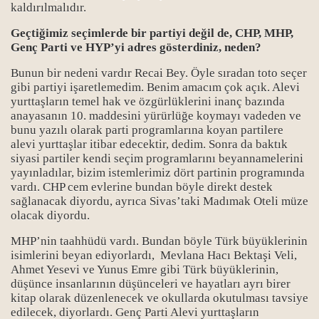
kaldırılmalıdır.
Geçtiğimiz seçimlerde bir partiyi değil de, CHP, MHP,
Genç Parti ve HYP’yi adres gösterdiniz, neden?
Bunun bir nedeni vardır Recai Bey. Öyle sıradan toto seçer
gibi partiyi işaretlemedim. Benim amacım çok açık. Alevi
yurttaşların temel hak ve özgürlüklerini inanç bazında
anayasanın 10. maddesini yürürlüğe koymayı vadeden ve
bunu yazılı olarak parti programlarına koyan partilere
alevi yurttaşlar itibar edecektir, dedim. Sonra da baktık
siyasi partiler kendi seçim programlarını beyannamelerini
yayınladılar, bizim istemlerimiz dört partinin programında
vardı. CHP cem evlerine bundan böyle direkt destek
sağlanacak diyordu, ayrıca Sivas’taki Madımak Oteli müze
olacak diyordu.
MHP’nin taahhüdü vardı. Bundan böyle Türk büyüklerinin
isimlerini beyan ediyorlardı, Mevlana Hacı Bektaşi Veli,
Ahmet Yesevi ve Yunus Emre gibi Türk büyüklerinin,
düşünce insanlarının düşünceleri ve hayatları ayrı birer
kitap olarak düzenlenecek ve okullarda okutulması tavsiye
edilecek, diyorlardı. Genç Parti Alevi yurttaşların