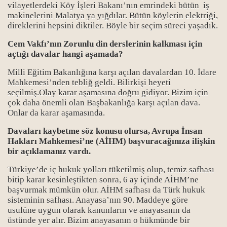
vilayetlerdeki Köy İşleri Bakanı’nın emrindeki bütün iş
makinelerini Malatya ya yığdılar. Bütün köylerin elektriği,
direklerini hepsini diktiler. Böyle bir seçim süreci yaşadık.
Cem Vakfı’nın Zorunlu din derslerinin kalkması için
açtığı davalar hangi aşamada?
Milli Eğitim Bakanlığına karşı açılan davalardan 10. İdare
Mahkemesi’nden tebliğ geldi. Bilirkişi heyeti
seçilmiş.Olay karar aşamasına doğru gidiyor. Bizim için
çok daha önemli olan Başbakanlığa karşı açılan dava.
Onlar da karar aşamasında.
Davaları kaybetme söz konusu olursa, Avrupa İnsan
Hakları Mahkemesi’ne (AİHM) başvuracağınıza ilişkin
bir açıklamanız vardı.
Türkiye’de iç hukuk yolları tüketilmiş olup, temiz safhası
bitip karar kesinleştikten sonra, 6 ay içinde AİHM’ne
başvurmak mümkün olur. AİHM safhası da Türk hukuk
sisteminin safhası. Anayasa’nın 90. Maddeye göre
usulüne uygun olarak kanunların ve anayasanın da
üstünde yer alır. Bizim anayasanın o hükmünde bir