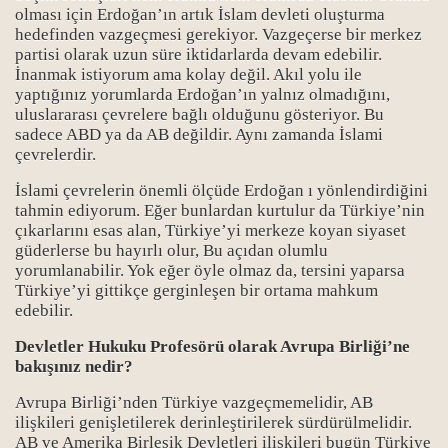
olması için Erdoğan’ın artık İslam devleti oluşturma
hedefinden vazgeçmesi gerekiyor. Vazgeçerse bir merkez
partisi olarak uzun süre iktidarlarda devam edebilir.
İnanmak istiyorum ama kolay değil. Akıl yolu ile
yaptığınız yorumlarda Erdoğan’ın yalnız olmadığını,
uluslararası çevrelere bağlı olduğunu gösteriyor. Bu
sadece ABD ya da AB değildir. Aynı zamanda İslami
çevrelerdir.
İslami çevrelerin önemli ölçüde Erdoğan ı yönlendirdiğini
tahmin ediyorum. Eğer bunlardan kurtulur da Türkiye’nin
çıkarlarını esas alan, Türkiye’yi merkeze koyan siyaset
güderlerse bu hayırlı olur, Bu açıdan olumlu
yorumlanabilir. Yok eğer öyle olmaz da, tersini yaparsa
Türkiye’yi gittikçe gerginleşen bir ortama mahkum
edebilir.
Devletler Hukuku Profesörü olarak Avrupa Birliği’ne
bakışınız nedir?
Avrupa Birliği’nden Türkiye vazgeçmemelidir, AB
ilişkileri genişletilerek derinleştirilerek sürdürülmelidir.
AB ve Amerika Birleşik Devletleri ilişkileri bugün Türkiye