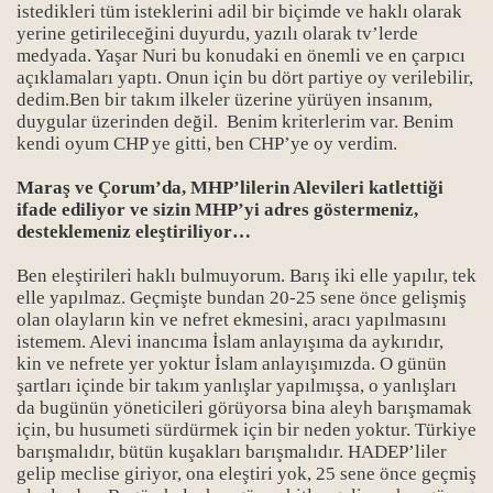
istedikleri tüm isteklerini adil bir biçimde ve haklı olarak
yerine getirileceğini duyurdu, yazılı olarak tv’lerde
medyada. Yaşar Nuri bu konudaki en önemli ve en çarpıcı
açıklamaları yaptı. Onun için bu dört partiye oy verilebilir,
dedim.Ben bir takım ilkeler üzerine yürüyen insanım,
duygular üzerinden değil. Benim kriterlerim var. Benim
kendi oyum CHP ye gitti, ben CHP’ye oy verdim.
Maraş ve Çorum’da, MHP’lilerin Alevileri katlettiği
ifade ediliyor ve sizin MHP’yi adres göstermeniz,
desteklemeniz eleştiriliyor…
Ben eleştirileri haklı bulmuyorum. Barış iki elle yapılır, tek
elle yapılmaz. Geçmişte bundan 20-25 sene önce gelişmiş
olan olayların kin ve nefret ekmesini, aracı yapılmasını
istemem. Alevi inancıma İslam anlayışıma da aykırıdır,
kin ve nefrete yer yoktur İslam anlayışımızda. O günün
şartları içinde bir takım yanlışlar yapılmışsa, o yanlışları
da bugünün yöneticileri görüyorsa bina aleyh barışmamak
için, bu husumeti sürdürmek için bir neden yoktur. Türkiye
barışmalıdır, bütün kuşakları barışmalıdır. HADEP’liler
gelip meclise giriyor, ona eleştiri yok, 25 sene önce geçmiş