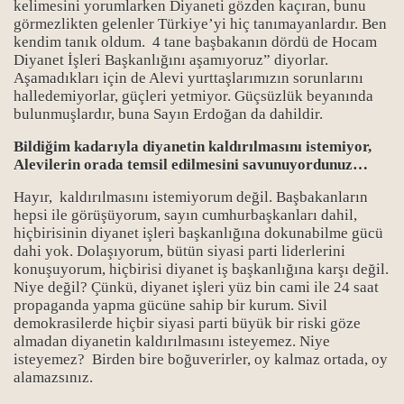
kelimesini yorumlarken Diyaneti gözden kaçıran, bunu
görmezlikten gelenler Türkiye’yi hiç tanımayanlardır. Ben
kendim tanık oldum. 4 tane başbakanın dördü de Hocam
Diyanet İşleri Başkanlığını aşamıyoruz” diyorlar.
Aşamadıkları için de Alevi yurttaşlarımızın sorunlarını
halledemiyorlar, güçleri yetmiyor. Güçsüzlük beyanında
bulunmuşlardır, buna Sayın Erdoğan da dahildir.
Bildiğim kadarıyla diyanetin kaldırılmasını istemiyor,
Alevilerin orada temsil edilmesini savunuyordunuz…
Hayır, kaldırılmasını istemiyorum değil. Başbakanların
hepsi ile görüşüyorum, sayın cumhurbaşkanları dahil,
hiçbirisinin diyanet işleri başkanlığına dokunabilme gücü
dahi yok. Dolaşıyorum, bütün siyasi parti liderlerini
konuşuyorum, hiçbirisi diyanet iş başkanlığına karşı değil.
Niye değil? Çünkü, diyanet işleri yüz bin cami ile 24 saat
propaganda yapma gücüne sahip bir kurum. Sivil
demokrasilerde hiçbir siyasi parti büyük bir riski göze
almadan diyanetin kaldırılmasını isteyemez. Niye
isteyemez? Birden bire boğuverirler, oy kalmaz ortada, oy
alamazsınız.