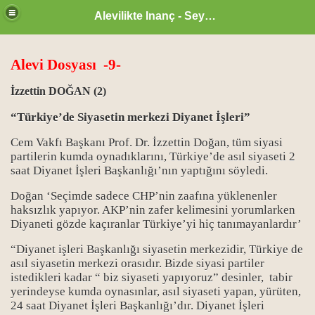
Alevilikte Inanç - Seyyid Hakkı
Alevi Dosyası -9-
İzzettin DOĞAN (2)
“Türkiye’de Siyasetin merkezi Diyanet İşleri”
Cem Vakfı Başkanı Prof. Dr. İzzettin Doğan, tüm siyasi
partilerin kumda oynadıklarını, Türkiye’de asıl siyaseti 2
saat Diyanet İşleri Başkanlığı’nın yaptığını söyledi.
Doğan ‘Seçimde sadece CHP’nin zaafına yüklenenler
haksızlık yapıyor. AKP’nin zafer kelimesini yorumlarken
Diyaneti gözde kaçıranlar Türkiye’yi hiç tanımayanlardır’
“Diyanet işleri Başkanlığı siyasetin merkezidir, Türkiye de
zan ayı
asıl siyasetin merkezi orasıdır. Bizde siyasi partiler
istedikleri kadar “ biz siyaseti yapıyoruz” desinler, tabir
yerindeyse kumda oynasınlar, asıl siyaseti yapan, yürüten,
24 saat Diyanet İşleri Başkanlığı’dır. Diyanet İşleri