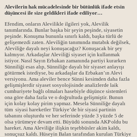
Alevilerin hak mücadelesinde bir bütünlük ifade etsin
düşüncesi ile size geldikleri ifade ediliyor…
Efendim, onların Alevilikle ilgileri yok, Alevilik
tanımlarında. Bunlar başka bir şeyin peşinde, siyasetin
peşinde. Konuşma bununla sınırlı kaldı, başka türlü de
gelişemezdi zaten. Aleviliğin tanımında mutabık değilsek,
Aleviliğe dayalı neyi konuşacağız? Konuşacak bir şey
kalmıyor. Arkadaşlar Aleviliği siyaset için kullanmak
istiyor. Nasıl Sayın Erbakan zamanında partiyi kurarken
Sünniliği esas alıp, Sünniliğe dayalı bir siyaset anlayışı
götürmek istediyse, bu arkadaşlar da Erbakan’ın Alevi
versiyonu. Ama aleviler bence Sünni kesimden daha fazla
gelişmişlerdir siyaset sosyolojisinde analizlerde laik
cumhuriyete bağlı olmaları hasebiyle düşünce sistemleri
ona göre daha fazla ve o doğrultuda gelişmiştir. Bunun
için kolay kolay pirim yapmaz. Mesela Sünniliğe dayalı
tüm siyasi hareketler Türkiye’de bir siyasi partinin
tabanını oluşturdu ve her seferinde yüzde 3 yüzde 5 de
olsa yürümeye devam etti. Büyüdü sonunda AKP oldu bu
hareket. Ama Aleviliğe ilişkin teşebbüsler akim kaldı,
sonuçsuz kaldı. Hüseyin Balan tarafından kurulan Türkiye