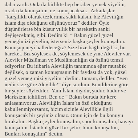
daha vardı. Onlarla birlikte hep beraber yemek yiyelim,
orada da konuşalım, ne konuşacaksak. Arkadaşlar
“karşılıklı olarak tezlerimiz saklı kalsın. biz Aleviliğin
islam dışı olduğunu düşünüyoruz” dediler. Öyle
düşünürlerse bin küsur yıllık bir hareketin sanki
değişecekmiş, gibi. Dedim ki “ Bakın güzel güzel
yemeğimizi yiyelim, isterseniz başka şeyler konuşalım.
Konuşup neyi halledeceğiz? Size bize bağlı değil ki, bu
hareket. Biz söylesek de, söylemesek de yine Aleviler var.
Aleviler Müslüman ve Müslümanlığın da özünü temsil
ediyorlar. Bu itibarla Aleviliğin tanımında eğer mutabık
değilsek, o zaman konuşmanın bir faydası da yok, güzel
güzel yemeğimizi yiyelim” dedim. Tamam, dediler. “Ben
nedir size göre Alevilik?” diye sordum. Kendilerine göre
bir şeyler söylediler. Yani İslam dışıdır, şudur, budur ve
Marksizm tahlilleri. Ben de “ Bakın burada bir kere
anlaşamıyoruz. Aleviliğin İslam’ın özü olduğunu
kabullenmiyorsanız, bizim sizinle Alevilikle ilgili
konuşacak bir şeyimiz olmaz. Onun için de bu konuyu
bırakalım. Başka şeyler konuşalım, spor konuşalım, havayı
konuşalım, İstanbul güzel bir şehir, bunu konuşalım,
Bunları konuşalım” dedim.