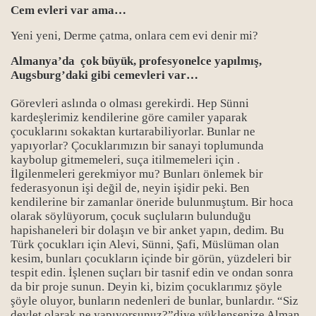
Cem evleri var ama…
Yeni yeni, Derme çatma, onlara cem evi denir mi?
Almanya’da çok büyük, profesyonelce yapılmış,
Augsburg’daki gibi cemevleri var…
Görevleri aslında o olması gerekirdi. Hep Sünni
kardeşlerimiz kendilerine göre camiler yaparak
çocuklarını sokaktan kurtarabiliyorlar. Bunlar ne
yapıyorlar? Çocuklarımızın bir sanayi toplumunda
kaybolup gitmemeleri, suça itilmemeleri için .
İlgilenmeleri gerekmiyor mu? Bunları önlemek bir
federasyonun işi değil de, neyin işidir peki. Ben
syası-1
kendilerine bir zamanlar öneride bulunmuştum. Bir hoca
olarak söylüyorum, çocuk suçluların bulunduğu
syası-2
hapishaneleri bir dolaşın ve bir anket yapın, dedim. Bu
Türk çocukları için Alevi, Sünni, Şafi, Müslüman olan
syası-3
kesim, bunları çocukların içinde bir görün, yüzdeleri bir
tespit edin. İşlenen suçları bir tasnif edin ve ondan sonra
syası-4
da bir proje sunun. Deyin ki, bizim çocuklarımız şöyle
şöyle oluyor, bunların nedenleri de bunlar, bunlardır. “Siz
syası-5
devlet olarak ne yapıyorsunuz?”diye yüklensenize Alman