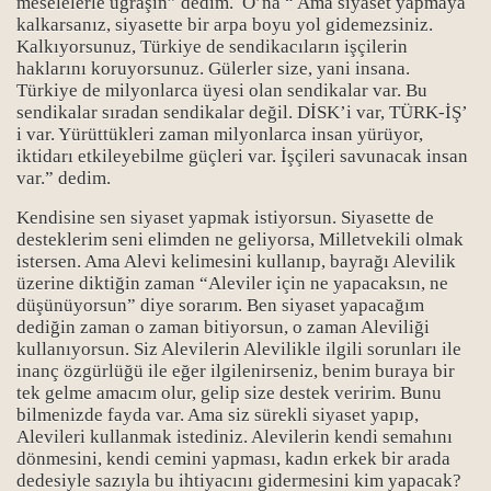
meselelerle uğraşın” dedim. O’na “ Ama siyaset yapmaya
kalkarsanız, siyasette bir arpa boyu yol gidemezsiniz.
Kalkıyorsunuz, Türkiye de sendikacıların işçilerin
haklarını koruyorsunuz. Gülerler size, yani insana.
Türkiye de milyonlarca üyesi olan sendikalar var. Bu
sendikalar sıradan sendikalar değil. DİSK’i var, TÜRK-İŞ’
i var. Yürüttükleri zaman milyonlarca insan yürüyor,
iktidarı etkileyebilme güçleri var. İşçileri savunacak insan
var.” dedim.
Kendisine sen siyaset yapmak istiyorsun. Siyasette de
desteklerim seni elimden ne geliyorsa, Milletvekili olmak
istersen. Ama Alevi kelimesini kullanıp, bayrağı Alevilik
üzerine diktiğin zaman “Aleviler için ne yapacaksın, ne
düşünüyorsun” diye sorarım. Ben siyaset yapacağım
dediğin zaman o zaman bitiyorsun, o zaman Aleviliği
kullanıyorsun. Siz Alevilerin Alevilikle ilgili sorunları ile
inanç özgürlüğü ile eğer ilgilenirseniz, benim buraya bir
tek gelme amacım olur, gelip size destek veririm. Bunu
bilmenizde fayda var. Ama siz sürekli siyaset yapıp,
Bücher
Alevileri kullanmak istediniz. Alevilerin kendi semahını
dönmesini, kendi cemini yapması, kadın erkek bir arada
dedesiyle sazıyla bu ihtiyacını gidermesini kim yapacak?