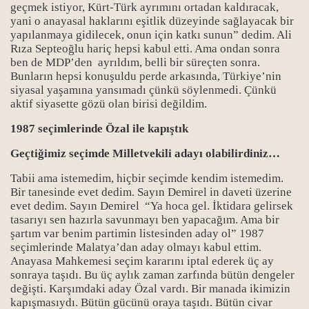
geçmek istiyor, Kürt-Türk ayrımını ortadan kaldıracak,
yani o anayasal haklarını eşitlik düzeyinde sağlayacak bir
yapılanmaya gidilecek, onun için katkı sunun” dedim. Ali
Rıza Septeoğlu hariç hepsi
kabul
etti. Ama ondan sonra
ben de MDP’den ayrıldım, belli bir süreçten sonra.
Bunların hepsi konuşuldu perde arkasında, Türkiye’nin
siyasal yaşamına yansımadı çünkü söylenmedi. Çünkü
aktif siyasette gözü olan birisi değildim.
1987 seçimlerinde Özal ile kapıştık
Geçtiğimiz seçimde Milletvekili adayı olabilirdiniz…
Tabii ama istemedim, hiçbir seçimde kendim istemedim.
Bir tanesinde evet dedim. Sayın Demirel in daveti üzerine
evet dedim. Sayın Demirel “Ya hoca gel. İktidara gelirsek
tasarıyı sen hazırla savunmayı ben yapacağım. Ama bir
şartım var benim partimin listesinden aday ol” 1987
seçimlerinde Malatya’dan aday olmayı kabul ettim.
Anayasa Mahkemesi seçim kararını iptal ederek üç ay
sonraya taşıdı. Bu üç aylık zaman zarfında bütün dengeler
değişti. Karşımdaki aday Özal vardı. Bir manada ikimizin
kapışmasıydı. Bütün gücünü oraya taşıdı. Bütün civar