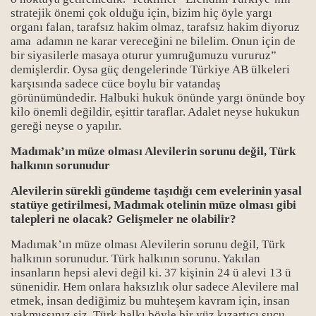
stratejik önemi çok olduğu için, bizim hiç öyle yargı
organı falan, tarafsız hakim olmaz, tarafsız hakim diyoruz
ama adamın ne karar vereceğini ne bilelim. Onun için de
bir siyasilerle masaya oturur yumruğumuzu vururuz”
demişlerdir. Oysa güç dengelerinde Türkiye AB ülkeleri
karşısında sadece cüce boylu bir vatandaş
görünümündedir. Halbuki hukuk önünde yargı önünde boy
kilo önemli değildir, eşittir taraflar. Adalet neyse hukukun
gereği neyse o yapılır.
Madımak’ın müze olması Alevilerin sorunu değil, Türk
halkının sorunudur
Alevilerin sürekli gündeme taşıdığı cem evelerinin yasal
statüye getirilmesi, Madımak otelinin müze olması gibi
talepleri ne olacak? Gelişmeler ne olabilir?
Madımak’ın müze olması Alevilerin sorunu değil, Türk
halkının sorunudur. Türk halkının sorunu. Yakılan
insanların hepsi alevi değil ki. 37 kişinin 24 ü alevi 13 ü
sünenidir. Hem onlara haksızlık olur sadece Alevilere mal
etmek, insan dediğimiz bu muhteşem kavram için, insan
yakmışsınız siz. Türk halkı böyle bir yüz kızartıcı suçu