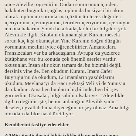
önce Aleviliği öğrenirim. Ondan sonra onun içinden,
hakikaten bugünkü çağdaş toplumda bu siyasi bir akım
olarak toplumun sorunlarına çözüm üretecek değerleri
içeriyor mu, içermiyor mu, teorileri içeriyor mu, içermiyor
mu ona bakarım. Şimdi bu arkadaşlar hiçbir bilgileri yok
Alevilikle ilgili. Kitabını okumamışlar. Kuranı mesela
sorun kaç kişi okumuştur. Yine Kuranın doğru düzgün
yorumunu mealini iyice öğrenebilirler, Almancaları,
Fransızcaları var bu arkadaşların. Avrupa’da yüzlerce
kütüphane var, bu konuda çok önemli eserler vardır,
okusunlar. İnsan alır okur, tamam da, bu bizimki değil,
dersiniz yine de. Ben okudum Kuranı, İmam Cafer
Buyruğu’nu da okudum, 12 İmamların yazdıklarını
okudum. Mevlana’yı da Hacı Bektaşi Veli’yi de Yunus’u
da okudum. Ama ben bunların hiçbirinde, ben bir şey
görmedim. Okusalar, bilgi sahibi olsalar ve “Alevilikle
ilgili o değildir işte, benim anladığım Alevilik şudur”
deseler, eyvallah buna diyeceğim bir şey olmaz. Ama bilgi
olmadan da fikir nasıl üretiliyor.
Kendilerini tasfiye edecekler
AABF yöneticilerini bilgisizlikle itham ediyorsunuz…