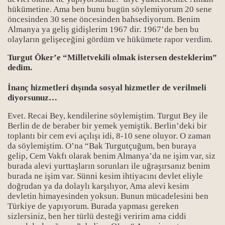
hükümetine. Ama ben bunu bugün söylemiyorum 20 sene
syası-6
öncesinden 30 sene öncesinden bahsediyorum. Benim
Almanya ya geliş gidişlerim 1967 dir. 1967’de ben bu
syası-7
olayların gelişeceğini gördüm ve hükümete rapor verdim.
Turgut Öker’e “Milletvekili olmak istersen desteklerim”
dedim.
İnanç hizmetleri dışında sosyal hizmetler de verilmeli
diyorsunuz…
Evet. Recai Bey, kendilerine söylemiştim.
Turgut Bey ile
Berlin de de beraber bir yemek yemiştik. Berlin’deki bir
toplantı bir cem evi açılışı idi, 8-10 sene oluyor. O zaman
da söylemiştim. O’na “Bak Turgutçuğum, ben buraya
gelip, Cem Vakfı olarak benim Almanya’da ne işim var, siz
burada alevi yurttaşların sorunları ile uğraşırsanız benim
burada ne işim var. Sünni kesim ihtiyacını devlet eliyle
doğrudan ya da dolaylı karşılıyor, Ama alevi kesim
devletin himayesinden yoksun. Bunun mücadelesini ben
Türkiye de yapıyorum. Burada yapması gereken
sizlersiniz, ben her türlü desteği veririm ama ciddi