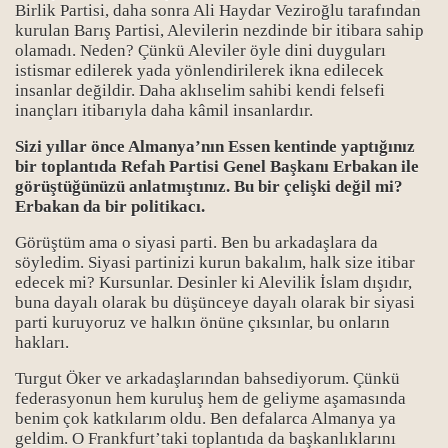
Birlik Partisi, daha sonra Ali Haydar Veziroğlu tarafından
kurulan Barış Partisi, Alevilerin nezdinde bir itibara sahip
olamadı. Neden? Çünkü Aleviler öyle dini duyguları
istismar edilerek yada yönlendirilerek ikna edilecek
insanlar değildir. Daha aklıselim sahibi kendi felsefi
inançları itibarıyla daha kâmil insanlardır.
Sizi yıllar önce Almanya’nın Essen kentinde yaptığınız
bir toplantıda Refah Partisi Genel Başkanı Erbakan ile
görüştüğünüzü anlatmıştınız. Bu bir çelişki değil mi?
Erbakan da bir politikacı.
Görüştüm ama o siyasi parti. Ben bu arkadaşlara da
söyledim.
Siyasi partinizi kurun bakalım, halk size itibar
edecek mi? Kursunlar. Desinler ki Alevilik İslam dışıdır,
buna dayalı olarak bu düşünceye dayalı olarak bir siyasi
parti kuruyoruz ve halkın önüne çıksınlar, bu onların
hakları.
Turgut Öker ve arkadaşlarından bahsediyorum. Çünkü
federasyonun hem kuruluş hem de geliyme aşamasında
benim çok katkılarım oldu. Ben defalarca Almanya ya
geldim. O Frankfurt’taki toplantıda da başkanlıklarını