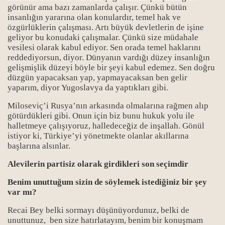
görünür ama bazı zamanlarda çalışır. Çünkü bütün
insanlığın yararına olan konulardır, temel hak ve
özgürlüklerin çalışması. Artı büyük devletlerin de işine
geliyor bu konudaki çalışmalar. Çünkü size müdahale
vesilesi olarak
kabul
ediyor. Sen orada temel haklarını
reddediyorsun, diyor. Dünyanın vardığı düzey insanlığın
gelişmişlik düzeyi böyle bir şeyi
kabul
edemez. Sen doğru
düzgün yapacaksan yap, yapmayacaksan ben gelir
yaparım, diyor Yugoslavya da yaptıkları gibi.
Miloseviç’i Rusya’nın arkasında olmalarına rağmen alıp
götürdükleri gibi. Onun için biz bunu hukuk yolu ile
halletmeye çalışıyoruz, halledeceğiz de inşallah. Gönül
istiyor ki, Türkiye’yi yönetmekte olanlar akıllarına
başlarına alsınlar.
Alevilerin partisiz olarak girdikleri son seçimdir
Benim unuttuğum sizin de söylemek istediğiniz bir şey
var mı?
Recai Bey belki sormayı düşünüyordunuz, belki de
unuttunuz, ben size hatırlatayım, benim bir konuşmam