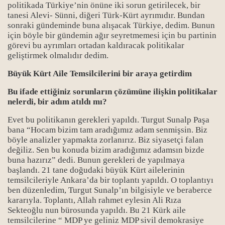
politikada Türkiye’nin önüne iki sorun getirilecek, bir
tanesi Alevi- Sünni, diğeri Türk-Kürt ayrımıdır. Bundan
sonraki gündeminde buna alışacak Türkiye, dedim. Bunun
için böyle bir gündemin ağır seyretmemesi için bu partinin
görevi bu ayrımları ortadan kaldıracak politikalar
geliştirmek olmalıdır dedim.
Büyük Kürt Aile Temsilcilerini bir araya getirdim
Bu ifade ettiğiniz sorunların çözümüne ilişkin politikalar
nelerdi, bir adım atıldı mı?
Evet bu politikanın gerekleri yapıldı. Turgut Sunalp Paşa
bana “Hocam bizim tam aradığımız adam senmişsin. Biz
böyle analizler yapmakta zorlanırız. Biz siyasetçi falan
değiliz. Sen bu konuda bizim aradığımız adamsın bizde
buna hazırız” dedi. Bunun gerekleri de yapılmaya
başlandı. 21 tane doğudaki büyük Kürt ailelerinin
temsilcileriyle Ankara’da bir toplantı yapıldı. O toplantıyı
ben düzenledim, Turgut Sunalp’ın bilgisiyle ve beraberce
kararıyla. Toplantı, Allah rahmet eylesin Ali Rıza
Sekteoğlu nun bürosunda yapıldı. Bu 21 Kürk aile
temsilcilerine “ MDP ye geliniz MDP sivil demokrasiye