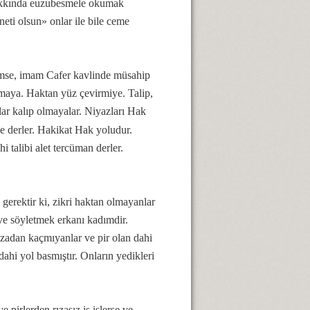
hakkında euzubesmele okumak
ti olsun» onlar ile bile ceme
imse, imam Cafer kavlinde müsahip
ıkmaya. Haktan yüz çevirmiye. Talip,
alar kalıp olmayalar. Niyazları Hak
e derler. Hakikat Hak yoludur.
i talibi alet tercüman derler.
gerektir ki, zikri haktan olmayanlar
 ve söyletmek erkanı kadımdir.
, rızadan kaçmıyanlar ve pir olan dahi
 dahi yol basmıştır. Onların yedikleri
e pirlerden rızasız iş işlerse ve