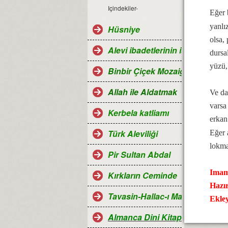
Içindekiler-
Eğer
yanlı
Hüsniye
olsa,
Alevi ibadetlerinin islamdaki ye
dursa
yüzü,
Binbir Çiçek Mozaiği Alevilik
Allah ile Aldatmak
Ve da
varsa
Kerbela katliamı
erkan
Türk Aleviliği
Eğer
lokmay
Pir Sultan Abdal
Imam
Kırkların Ceminde
Hazı
Tavasin-Hallac-ı Mansur
Ekle
Almanca Dini Kitaplar-Religiö