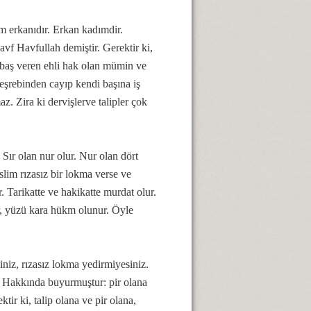
em erkanıdır. Erkan kadımdir.
avf Havfullah demiştir. Gerektir ki,
baş veren ehli hak olan mümin ve
eşrebinden cayıp kendi başına iş
z. Zira ki dervişlerve talipler çok
Sır olan nur olur. Nur olan dört
im rızasız bir lokma verse ve
r. Tarikatte ve hakikatte murdat olur.
ur, yüzü kara hükm olunur. Öyle
iniz, rızasız lokma yedirmiyesiniz.
r. Hakkında buyurmuştur: pir olana
ir ki, talip olana ve pir olana,