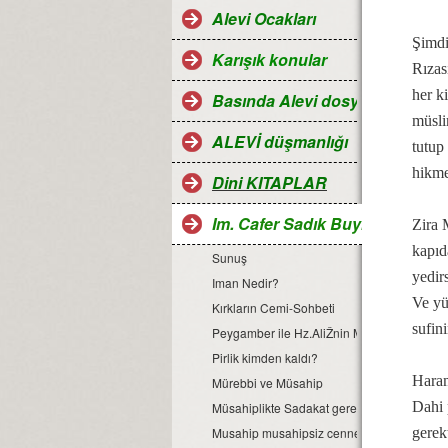
Alevi Ocakları
Şimdi
Karışık konular
Rızas
her k
Basında Alevi dosyaları
müsli
ALEVİ düşmanlığı
tutup
hikmet
Dini KITAPLAR
Im. Cafer Sadık Buyruğu
Zira 
kapıd
Sunuş
yedirs
Iman Nedir?
Ve yü
Kırkların Cemi-Sohbeti
sufin
Peygamber ile Hz.AliŽnin Musahip olması
Pirlik kimden kaldı?
Haram
Mürebbi ve Müsahip
Dahi 
Müsahiplikte Sadakat gerekir
Musahip musahipsiz cennete girmez
gerek