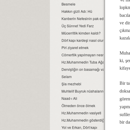
Besmele
lopkm
Hakkın gizli Adı: Hü
bacıl
Kanberin Nefesinin pak edilmesi
ve di
Üç Sünnet Yedi Farz
çıkma
Mücerritlik kimden kaldı?
kazal
Dört kapı kardeşi nasıl olunur?
Piri ziyaret etmek
Muham
Cömertlik yapılmayan nesneler
ki, ş
Hz.Muhammedin Tuba Ağacı ile Tariklenme
kifay
Dervişliğin on basamağı vardır
Selam
Bir t
Şia mezhebi
Muhtelif Buyruk nüshalarından seçilmiş bilg
doksa
Naad-ı Ali
gören 
Ölmeden önce ölmek
yapma
Hz.Muhammedin vasiyeti
sufil
Hz.Muhammedin gösterdiği makamlar
bir d
Yol ve Erkan, Dört kapı