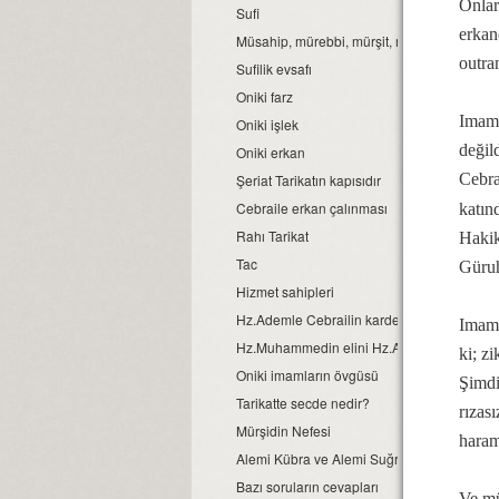
Onlar
Sufi
erkan
Müsahip, mürebbi, mürşit, rehber ve sufi
outra
Sufilik evsafı
Oniki farz
Imam 
Oniki işlek
değil
Oniki erkan
Cebra
Şeriat Tarikatın kapısıdır
Cebraile erkan çalınması
katın
Rahı Tarikat
Hakik
Tac
Güruh
Hizmet sahipleri
Hz.Ademle Cebrailin kardeşlik olması
Imam 
Hz.Muhammedin elini Hz.Ali'ye vermesi
ki; z
Oniki imamların övgüsü
Şimdi,
Tarikatte secde nedir?
rızası
Mürşidin Nefesi
haramd
Alemi Kübra ve Alemi Suğra
Bazı soruların cevapları
Ve müs