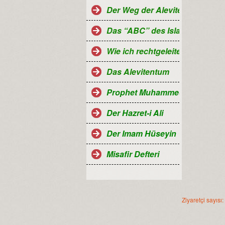
Der Weg der Aleviten...
Das “ABC” des Islam
Wie ich rechtgeleitet wurde
Das Alevitentum
Prophet Muhammed
Der Hazret-i Ali
Der Imam Hüseyin
Misafir Defteri
Ziyaretçi sayıs