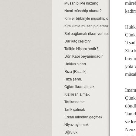
Musahiplikte kazanç
müreb
Nasıl müsahip olunur?
kadim
Kimler birbiriyle musahip olabilirler?
Kim kimle musahip olamaz?
Hakk
Bel bağlamak (ikrar vermek, tığbent bağla
Çünkü 
Dar kaç çeşittir?
´i sa
Talibin Nişanı nedir?
Zira k
Dört Kapı beyanındadır
buyur
Hakkın sırları
yola 
Rıza (Rızalık).
müsah
Rıza şehri.
Oğlan ikrarı almak
Imam 
Kız ikrarı almak
Çünkü
Tarikatname
döndü
Tarik çalmak
´tan 
Erkan altından geçmek
ve ke
Niyaz eylemek
Neuzu
Uğruluk