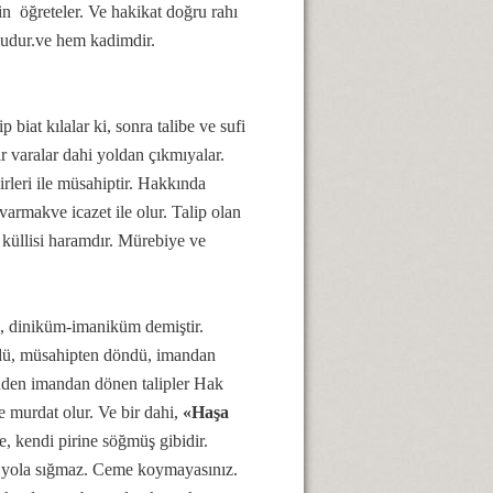
tin öğreteler. Ve hakikat doğru rahı
udur.ve hem kadimdir.
 biat kılalar ki, sonra talibe ve sufi
r varalar dahi yoldan çıkmıyalar.
birleri ile müsahiptir. Hakkında
varmakve icazet ile olur. Talip olan
n küllisi haramdır. Mürebiye ve
, diniküm-imaniküm demiştir.
öndü, müsahipten döndü, imandan
den imandan dönen talipler Hak
te murdat olur. Ve bir dahi,
«Haşa
, kendi pirine söğmüş gibidir.
Ol yola sığmaz. Ceme koymayasınız.