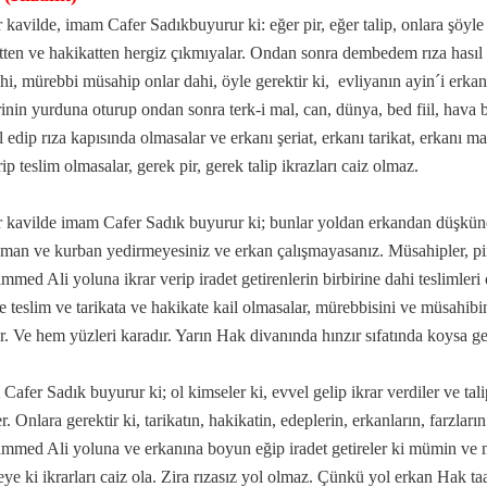
r kavilde, imam Cafer Sadıkbuyurur ki: eğer pir, eğer talip, onlara şöyl
atten ve hakikatten hergiz çıkmıyalar. Ondan sonra dembedem rıza hası
ahi, mürebbi müsahip onlar dahi, öyle gerektir ki, evliyanın ayin´i erkanı
rinin yurduna oturup ondan sonra terk-i mal, can, dünya, bed fiil, hava bu
 edip rıza kapısında olmasalar ve erkanı şeriat, erkanı tarikat, erkanı mar
ip teslim olmasalar, gerek pir, gerek talip ikrazları caiz olmaz.
mazan ayı
r kavilde imam Cafer Sadık buyurur ki; bunlar yoldan erkandan düşkü
man ve kurban yedirmeyesiniz ve erkan çalışmayasanız. Müsahipler, pirle
med Ali yoluna ikrar verip iradet getirenlerin birbirine dahi teslimleri
e teslim ve tarikata ve hakikate kail olmasalar, mürebbisini ve müsahibin
ar. Ve hem yüzleri karadır. Yarın Hak divanında hınzır sıfatında koysa ge
Cafer Sadık buyurur ki; ol kimseler ki, evvel gelip ikrar verdiler ve ta
er. Onlara gerektir ki, tarikatın, hakikatin, edeplerin, erkanların, farzlar
med Ali yoluna ve erkanına boyun eğip iradet getireler ki mümin ve mü
nları
eye ki ikrarları caiz ola. Zira rızasız yol olmaz. Çünkü yol erkan Hak taa