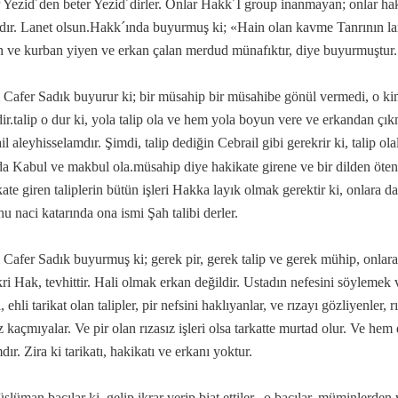
 Yezid´den beter Yezid´dirler. Onlar Hakk´I group inanmayan; onlar 
dır. Lanet olsun.Hakk´ında buyurmuş ki; «Hain olan kavme Tanrının lane
n ve kurban yiyen ve erkan çalan merdud münafıktır, diye buyurmuştur.
Cafer Sadık buyurur ki; bir müsahip bir müsahibe gönül vermedi, o k
dir.talip o dur ki, yola talip ola ve hem yola boyun vere ve erkandan ç
il aleyhisselamdır. Şimdi, talip dediğin Cebrail gibi gerekrir ki, talip ol
da
Kabul
ve makbul ola.müsahip diye hakikate girene ve bir dilden öten
ate giren taliplerin bütün işleri Hakka layık olmak gerektir ki, onlara dah
u naci katarında ona ismi Şah talibi derler.
Cafer Sadık buyurmuş ki; gerek pir, gerek talip ve gerek mühip, onlara 
ikri Hak, tevhittir. Hali olmak erkan değildir. Ustadın nefesini söylemek
 ehli tarikat olan talipler, pir nefsini haklıyanlar, ve rızayı gözliyenler
z kaçmıyalar. Ve pir olan rızasız işleri olsa tarkatte murtad olur. Ve hem
ır. Zira ki tarikatı, hakikatı ve erkanı yoktur.
lüman bacılar ki, gelip ikrar verip biat ettiler, o bacılar, müminlerden v