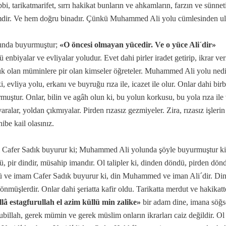
bi, tarikatmarifet, sırrı hakikat bunların ve ahkamların, farzın ve sünne
dir. Ve hem doğru binadır. Çünkü Muhammed Ali yolu cümlesinden ul
ında buyurmuştur;
«O öncesi olmayan yücedir. Ve o yüce Ali´dir»
mak)
enbiyalar ve evliyalar yoludur. Evet dahi pirler iradet getirip, ikrar verip
dık olan müminlere pir olan kimseler öğreteler. Muhammed Ali yolu nedi
i, evliya yolu, erkanı ve buyruğu rıza ile, icazet ile olur. Onlar dahi bir
muştur. Onlar, bilin ve agâh olun ki, bu yolun korkusu, bu yola rıza ile 
varalar, yoldan çıkmıyalar. Pirden rızasız gezmiyeler. Zira, rızasız işleri
ibe kail olasınız.
Cafer Sadık buyurur ki; Muhammed Ali yolunda şöyle buyurmuştur ki
, pir dindir, müsahip imandır. Ol talipler ki, dinden döndü, pirden d
 ve imam Cafer Sadık buyurur ki, din Muhammed ve iman Ali´dir. Din
dönmüşlerdir. Onlar dahi şeriatta kafir oldu. Tarikatta merdut ve hakikat
llâ estagfurullah el azim küllü min zalike»
bir adam dine, imana söğse
billah, gerek mümin ve gerek müslim onların ikrarları caiz değildir. 