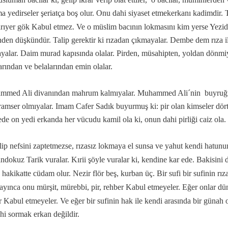
a yedirseler şeriatça boş olur. Onu dahi siyaset etmekerkanı kadimdir. 
arıyer gök
Kabul
etmez. Ve o müslim bacının lokmasını kim yerse Yezid´d
nden düşkündür. Talip gerektir ki rızadan çıkmayalar. Dembe dem rıza ile,
yalar. Daim murad kapısında olalar. Pirden, müsahipten, yoldan dönmiy
arından ve belalarından emin olalar.
med Ali divanından mahrum kalmıyalar. Muhammed Ali´nin buyruğunu 
eramser olmıyalar. Imam Cafer Sadık buyurmuş ki: pir olan kimseler dör
si
ede on yedi erkanda her vücudu kamil ola ki, onun dahi pirliği caiz ola
alip nefsini zaptetmezse, rızasız lokmaya el sunsa ve yahut kendi hatun
iler
ndokuz Tarik vuralar. Kırii şöyle vuralar ki, kendine kar
ede
. Bakisini 
hakikatte cüdam olur. Nezir flör beş, kurban üç. Bir sufi bir sufinin rızas
yınca onu mürşit, mürebbi, pir, rehber
Kabul
etmeyeler.
Eğer
onlar dün
er
Kabul
etmeyeler. Ve
eğer
bir sufinin hak ile kendi arasında bir günah 
ahi sormak erkan değildir.