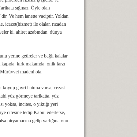
Tarikata sığmaz. Öyle olan
ir. Ve hem lanette vaciptir. Yoldan
 icazet(hizmet) ile olalar, rızadan
eler ki, ahiret azabından, dünya
yerine getireler ve bağlı kalalar
t kapıda, kırk makamda, onik farzı
. Mürüvvet madeni ola.
un koyup gayri hatuna varsa, cezasi
dahi yüz görmeye tarikatta, yüz
ı yoksa, incites, o yıktığı yeri
ye cifesine tedip
Kabul
ederlerse,
olsa piryamacına gelip yarlığına onu