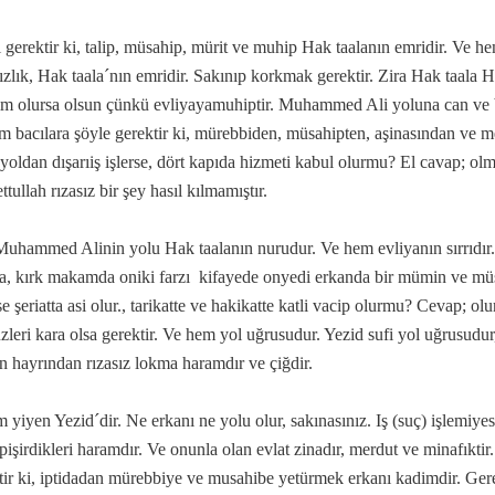
 gerektir ki, talip, müsahip, mürit ve muhip Hak taalanın emridir. Ve h
ızlık, Hak taala´nın emridir. Sakınıp korkmak gerektir. Zira Hak taala H
im olursa olsun çünkü evliyayamuhiptir. Muhammed Ali yoluna can ve 
m bacılara şöyle gerektir ki, mürebbiden, müsahipten, aşinasından ve m
 yoldan dışarıiş işlerse, dört kapıda hizmeti kabul olurmu? El cavap; olma
tullah rızasız bir şey hasıl kılmamıştır.
Muhammed Alinin yolu Hak taalanın nurudur. Ve hem evliyanın sırrıdır. 
a, kırk makamda oniki farzı kifayede onyedi erkanda bir mümin ve müsl
e şeriatta asi olur., tarikatte ve hakikatte katli vacip olurmu? Cevap; olu
zleri kara olsa gerektir. Ve hem yol uğrusudur. Yezid sufi yol uğrusud
in hayrından rızasız lokma haramdır ve çiğdir.
 yiyen Yezid´dir. Ne erkanı ne yolu olur, sakınasınız. Iş (suç) işlemiyes
pişirdikleri haramdır. Ve onunla olan evlat zinadır, merdut ve minafıkti
tir ki, iptidadan mürebbiye ve musahibe yetürmek erkanı kadimdir. Gerekt