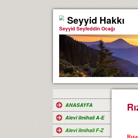
Seyyid Hakkı
Seyyid Seyfeddin Ocağı
Rı
ANASAYFA
Alevi ilmihali A-E
Alevi ilmihali F-Z
Rıza