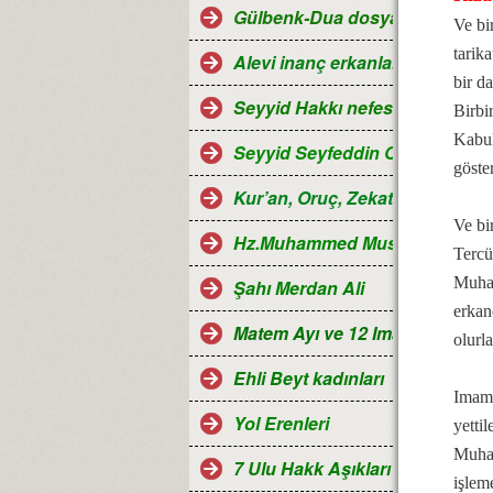
Gülbenk-Dua dosyası
Ve bi
tarik
Alevi inanç erkanları
bir d
Seyyid Hakkı nefesleri
Birbi
Kabul
Seyyid Seyfeddin Ocağı...
göster
Kur’an, Oruç, Zekat, Hac ve Ra
Ve bi
Hz.Muhammed Mustafa
Tercü
Muham
Şahı Merdan Ali
erkan
Matem Ayı ve 12 Imamlar
olurl
Ehli Beyt kadınları
Imam 
Yol Erenleri
yettil
Muham
7 Ulu Hakk Aşıkları ve Halk oza
işlem