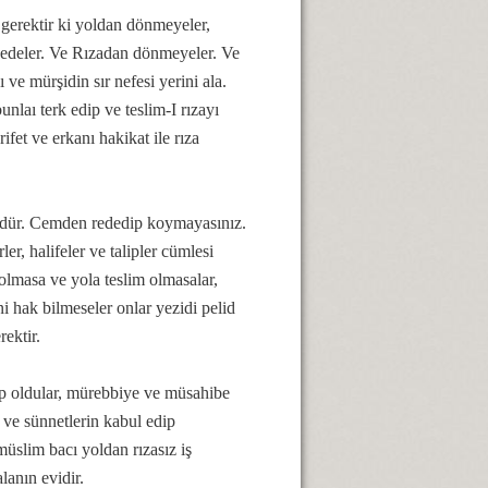
e gerektir ki yoldan dönmeyeler,
l edeler. Ve Rızadan dönmeyeler. Ve
 ve mürşidin sır nefesi yerini ala.
nlaı terk edip ve teslim-I rızayı
ifet ve erkanı hakikat ile rıza
ndür. Cemden rededip koymayasınız.
r, halifeler ve talipler cümlesi
 olmasa ve yola teslim olmasalar,
i hak bilmeseler onlar yezidi pelid
rektir.
lip oldular, mürebbiye ve müsahibe
ın ve sünnetlerin kabul edip
slim bacı yoldan rızasız iş
lanın evidir.