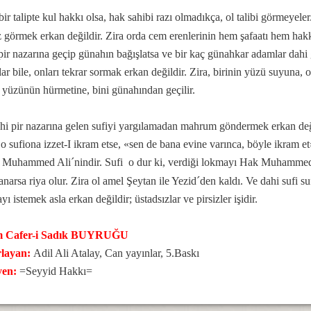
bir talipte kul hakkı olsa, hak sahibi razı olmadıkça, ol talibi görmeyele
z görmek erkan değildir. Zira orda cem erenlerinin hem şafaatı hem hak
 pir nazarına geçip günahın bağışlatsa ve bir kaç günahkar adamlar dahi 
ri
lar bile, onları tekrar sormak erkan değildir. Zira, birinin yüzü suyuna
 yüzünün hürmetine, bini günahından geçilir.
hi pir nazarına gelen sufiyi yargılamadan mahrum göndermek erkan değil
 o sufiona izzet-I ikram etse, «sen de bana evine varınca, böyle ikram et
 Muhammed Ali´nindir. Sufi o dur ki, verdiği lokmayı Hak Muhammed 
anarsa riya olur. Zira ol amel Şeytan ile Yezid´den kaldı. Ve dahi sufi 
ı istemek asla erkan değildir; üstadsızlar ve pirsizler işidir.
 Cafer-i Sadık BUYRUĞU
rlayan:
Adil Ali Atalay, Can yayınlar, 5.Baskı
yen:
=Seyyid Hakkı=
se Bücher