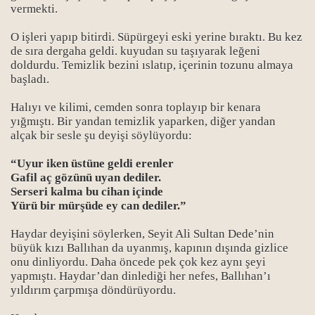
vermekti.
O işleri yapıp bitirdi. Süpürgeyi eski yerine bıraktı. Bu kez
de sıra dergaha geldi. kuyudan su taşıyarak leğeni
doldurdu. Temizlik bezini ıslatıp, içerinin tozunu almaya
başladı.
Halıyı ve kilimi, cemden sonra toplayıp bir kenara
yığmıştı. Bir yandan temizlik yaparken, diğer yandan
alçak bir sesle şu deyişi söylüyordu:
“Uyur iken üstüne geldi erenler
Gafil aç gözünü uyan dediler.
Serseri kalma bu cihan içinde
Yürü bir mürşüde ey can dediler.”
Haydar deyişini söylerken, Seyit Ali Sultan Dede’nin
büyük kızı Ballıhan da uyanmış, kapının dışında gizlice
onu dinliyordu. Daha öncede pek çok kez aynı şeyi
yapmıştı. Haydar’dan dinlediği her nefes, Ballıhan’ı
yıldırım çarpmışa döndürüyordu.