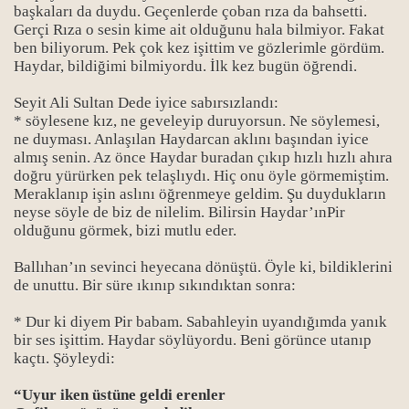
başkaları da duydu. Geçenlerde çoban rıza da bahsetti.
Gerçi Rıza o sesin kime ait olduğunu hala bilmiyor. Fakat
ben biliyorum. Pek çok kez işittim ve gözlerimle gördüm.
Haydar, bildiğimi bilmiyordu. İlk kez bugün öğrendi.
Seyit Ali Sultan Dede iyice sabırsızlandı:
* söylesene kız, ne geveleyip duruyorsun. Ne söylemesi,
ne duyması. Anlaşılan Haydarcan aklını başından iyice
almış senin. Az önce Haydar buradan çıkıp hızlı hızlı ahıra
doğru yürürken pek telaşlıydı. Hiç onu öyle görmemiştim.
Meraklanıp işin aslını öğrenmeye geldim. Şu duydukların
neyse söyle de biz de nilelim. Bilirsin Haydar’ınPir
olduğunu görmek, bizi mutlu eder.
Ballıhan’ın sevinci heyecana dönüştü. Öyle ki, bildiklerini
de unuttu. Bir süre ıkınıp sıkındıktan sonra:
* Dur ki diyem Pir babam. Sabahleyin uyandığımda yanık
bir ses işittim. Haydar söylüyordu. Beni görünce utanıp
kaçtı. Şöyleydi:
“Uyur iken üstüne geldi erenler