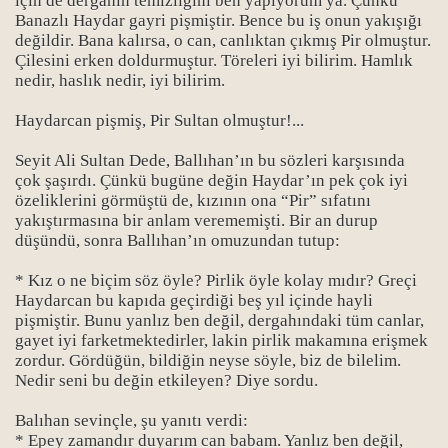
için de dergahın temizliğini ben yapıyorum ya. Çünkü
Banazlı Haydar gayri pişmiştir. Bence bu iş onun yakışığı
değildir. Bana kalırsa, o can, canlıktan çıkmış Pir olmuştur.
Çilesini erken doldurmuştur. Töreleri iyi bilirim. Hamlık
nedir, haslık nedir, iyi bilirim.
Haydarcan pişmiş, Pir Sultan olmuştur!...
Seyit Ali Sultan Dede, Ballıhan’ın bu sözleri karşısında
çok şaşırdı. Çünkü bugüne değin Haydar’ın pek çok iyi
özeliklerini görmüştü de, kızının ona “Pir” sıfatını
yakıştırmasına bir anlam verememişti. Bir an durup
düşündü, sonra Ballıhan’ın omuzundan tutup:
* Kız o ne biçim söz öyle? Pirlik öyle kolay mıdır? Greçi
Haydarcan bu kapıda geçirdiği beş yıl içinde hayli
pişmiştir. Bunu yanlız ben değil, dergahındaki tüm canlar,
gayet iyi farketmektedirler, lakin pirlik makamına erişmek
zordur. Gördüğün, bildiğin neyse söyle, biz de bilelim.
Nedir seni bu değin etkileyen? Diye sordu.
Balıhan sevinçle, şu yanıtı verdi:
* Epey zamandır duyarım can babam. Yanlız ben değil,