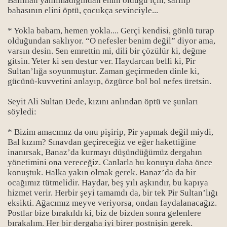
Ballıhan yanılmadığından emin olduğu için, sarılıp
babasının elini öptü, çocukça sevinciyle...
* Yokla babam, hemen yokla.... Gerçi kendisi, gönlü turap
olduğundan saklıyor. “O nefesler benim değil” diyor ama,
varsın desin. Sen emrettin mi, dili bir çözülür ki, değme
gitsin. Yeter ki sen destur ver. Haydarcan belli ki, Pir
Sultan’lığa soyunmuştur. Zaman geçirmeden dinle ki,
gücünü-kuvvetini anlayıp, özgürce bol bol nefes üretsin.
Seyit Ali Sultan Dede, kızını anlından öptü ve şunları
söyledi:
* Bizim amacımız da onu pişirip, Pir yapmak değil miydi,
Bal kızım? Sınavdan geçireceğiz ve eğer hakettiğine
inanırsak, Banaz’da kurmayı düşündüğümüz dergahın
yönetimini ona vereceğiz. Canlarla bu konuyu daha önce
konuştuk. Halka yakın olmak gerek. Banaz’da da bir
ocağımız tütmelidir. Haydar, beş yılı aşkındır, bu kapıya
hizmet verir. Herbir şeyi tamamdı da, bir tek Pir Sultan’lığı
eksikti. Ağacımız meyve veriyorsa, ondan faydalanacağız.
Postlar bize bırakıldı ki, biz de bizden sonra gelenlere
bırakalım. Her bir dergaha iyi birer postnişin gerek.