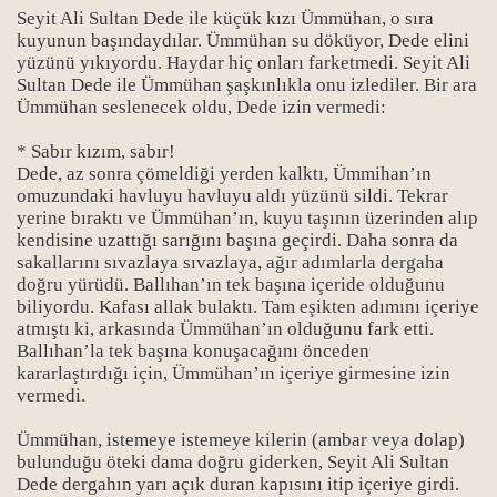
Seyit Ali Sultan Dede ile küçük kızı Ümmühan, o sıra
kuyunun başındaydılar. Ümmühan su döküyor, Dede elini
yüzünü yıkıyordu. Haydar hiç onları farketmedi. Seyit Ali
Sultan Dede ile Ümmühan şaşkınlıkla onu izlediler. Bir ara
Ümmühan seslenecek oldu, Dede izin vermedi:
* Sabır kızım, sabır!
Dede, az sonra çömeldiği yerden kalktı, Ümmihan’ın
omuzundaki havluyu havluyu aldı yüzünü sildi. Tekrar
yerine bıraktı ve Ümmühan’ın, kuyu taşının üzerinden alıp
kendisine uzattığı sarığını başına geçirdi. Daha sonra da
Bücher
sakallarını sıvazlaya sıvazlaya, ağır adımlarla dergaha
doğru yürüdü. Ballıhan’ın tek başına içeride olduğunu
biliyordu. Kafası allak bulaktı. Tam eşikten adımını içeriye
atmıştı ki, arkasında Ümmühan’ın olduğunu fark etti.
Ballıhan’la tek başına konuşacağını önceden
kararlaştırdığı için, Ümmühan’ın içeriye girmesine izin
vermedi.
Ümmühan, istemeye istemeye kilerin (ambar veya dolap)
bulunduğu öteki dama doğru giderken, Seyit Ali Sultan
Dede dergahın yarı açık duran kapısını itip içeriye girdi.