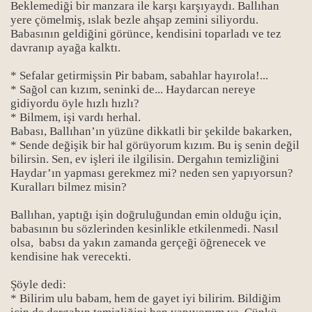
Beklemediği bir manzara ile karşı karşıyaydı. Ballıhan
yere çömelmiş, ıslak bezle ahşap zemini siliyordu.
Babasının geldiğini görünce, kendisini toparladı ve tez
davranıp ayağa kalktı.
* Sefalar getirmişsin Pir babam, sabahlar hayırola!...
* Sağol can kızım, seninki de... Haydarcan nereye
gidiyordu öyle hızlı hızlı?
* Bilmem, işi vardı herhal.
Babası, Ballıhan’ın yüzüne dikkatli bir şekilde bakarken,
* Sende değişik bir hal görüyorum kızım. Bu iş senin değil
bilirsin. Sen, ev işleri ile ilgilisin. Dergahın temizliğini
Haydar’ın yapması gerekmez mi? neden sen yapıyorsun?
Kuralları bilmez misin?
Ballıhan, yaptığı işin doğruluğundan emin olduğu için,
babasının bu sözlerinden kesinlikle etkilenmedi. Nasıl
olsa, babsı da yakın zamanda gerçeği öğrenecek ve
kendisine hak verecekti.
Şöyle dedi:
* Bilirim ulu babam, hem de gayet iyi bilirim. Bildiğim