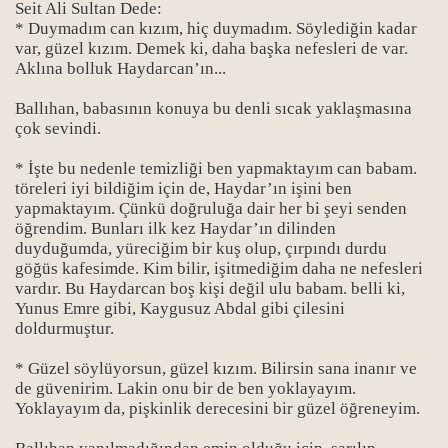
Seit Ali Sultan Dede:
* Duymadım can kızım, hiç duymadım. Söylediğin kadar
var, güzel kızım. Demek ki, daha başka nefesleri de var.
Aklına bolluk Haydarcan’ın...
Ballıhan, babasının konuya bu denli sıcak yaklaşmasına
çok sevindi.
* İşte bu nedenle temizliği ben yapmaktayım can babam.
töreleri iyi bildiğim için de, Haydar’ın işini ben
yapmaktayım. Çünkü doğruluğa dair her bi şeyi senden
öğrendim. Bunları ilk kez Haydar’ın dilinden
duyduğumda, yüreciğim bir kuş olup, çırpındı durdu
göğüs kafesimde. Kim bilir, işitmediğim daha ne nefesleri
vardır. Bu Haydarcan boş kişi değil ulu babam. belli ki,
Yunus Emre gibi, Kaygusuz Abdal gibi çilesini
doldurmuştur.
* Güzel söylüyorsun, güzel kızım. Bilirsin sana inanır ve
de güvenirim. Lakin onu bir de ben yoklayayım.
Yoklayayım da, pişkinlik derecesini bir güzel öğreneyim.