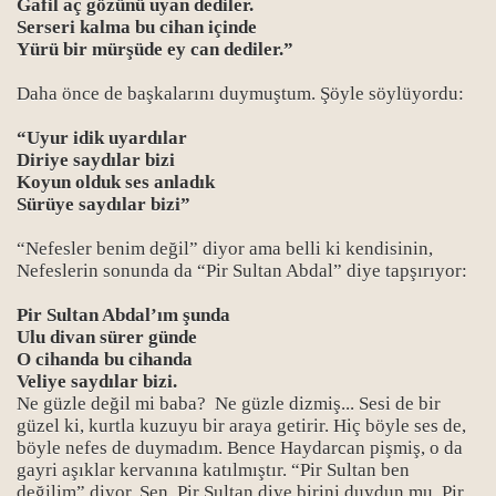
Gafil aç gözünü uyan dediler.
Serseri kalma bu cihan içinde
Yürü bir mürşüde ey can dediler.”
Daha önce de başkalarını duymuştum. Şöyle söylüyordu:
“Uyur idik uyardılar
Diriye saydılar bizi
Koyun olduk ses anladık
Sürüye saydılar bizi”
“Nefesler benim değil” diyor ama belli ki kendisinin,
Nefeslerin sonunda da “Pir Sultan Abdal” diye tapşırıyor:
Pir Sultan Abdal’ım şunda
Ulu divan sürer günde
O cihanda bu cihanda
Veliye saydılar bizi.
Ne güzle değil mi baba? Ne güzle dizmiş... Sesi de bir
güzel ki, kurtla kuzuyu bir araya getirir. Hiç böyle ses de,
böyle nefes de duymadım. Bence Haydarcan pişmiş, o da
gayri aşıklar kervanına katılmıştır. “Pir Sultan ben
değilim” diyor. Sen, Pir Sultan diye birini duydun mu, Pir