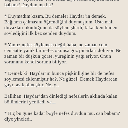
babam? Duydun mu ha?
* Duymadım kızım. Bu demeler Haydar’ın demek.
Bağlama çalmasını öğrendiğini duymuştum. Usta malı
duvazları okuduğunu da söylemişlerdi, fakat kendinden
söylediğini ilk kez senden duydum.
* Yanlız nefes söylemesi değil baba, ne zaman cem-
cemaatte yanık bir nefes okunsa göz pınarları doluyor. Ne
zaman bir düşkün görse, yüreğinin yağı eriyor. Onun
sorununu kendi sorunu biliyor.
* Demek ki, Haydar’ın bunca pişkinliğine bir de nefes
söylemesi eklenmiştir ha?. Ne güzel! Demek Haydarcan
gayrı aşık olmuştur. Ne iyi.
Ballıhan, Haydar’dan dinlediği nefeslerin aklında kalan
bölümlerini yeniledi ve....
* Hiç bu güne kadar böyle nefes duydun mu, can babam?
diye yineledi.