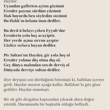
Haydar:
Uyandım gafletten açtım gözümü
Erenler payına sürdüm yüzümü
Hak buyurdu ben söyledim sözümü
Bu Hakk’ın kelamı inan dediler.
Bu derd-ü belayı çeken Eyyub’dur
Erenlerin yolu hoş acayiptir.
Her yerde açma sırrını ayıptır
Gizlice sırlara boyan dediler.
Pis Sultan’ım Haydar, gir yola hoş ol
Erenler yoluna döş olma duş ol.
Geç dünya malından sen de derviş ol
Dünyada dervişe sultan dediler.
diye deyişini son dörtlüğünü bitirmişti ki, ballıhan içeriye
girdi. Haydar ansızın ayağa kalktı. Ballıhan’la göz göze
geldiler. Haydar utanmıştı.
Bir ok gibi dergahın kapısından çıkarak ahıra doğru
yürüdü. Durumunda bir başkalık olduğu belliydi.