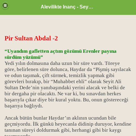
Alevilikte Inanç - Seyyid Hakkı
Pir Sultan Abdal -2
“Uyandım gafletten açtım gözümü Erenler payına
sürdüm yüzümü”
Yedi yılın dolmasına daha uzun bir süre vardı. Töreye
göre, belirlenen süre dolunca, Haydar da “Pişmiş sayılacak
ve odun taşımak, çift sürmek, temizlik yapmak gibi
görevleri bırakıp, bir “Muhabbet ehli” olarak Seyit Ali
Sultan Dede’nin yanıbaşındaki yerini alacak ve belki de
bir dergaha pir olacaktı. Ne var ki, bu sınavdan herkes
başarıyla çıkar diye bir kural yoktu. Bu, onun göstereceği
başarıya bağlıydı.
zan ayı
Ancak bütün bunlar Haydar’ın aklının ucundan bile
geçmiyordu. İlk günkü heyecanla didinip duruyor, kendine
tanınan süreyi doldurmak gibi, herhangi gibi bir kaygı