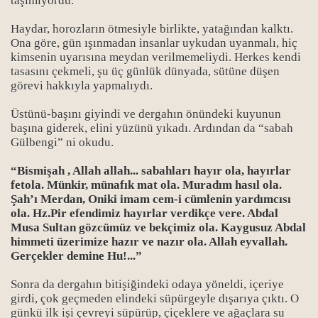
taşımıyordu.
Haydar, horozların ötmesiyle birlikte, yatağından kalktı.
Ona göre, gün ışınmadan insanlar uykudan uyanmalı, hiç
kimsenin uyarısına meydan verilmemeliydi. Herkes kendi
tasasını çekmeli, şu üç günlük dünyada, sütüne düşen
görevi hakkıyla yapmalıydı.
Üstünü-başını giyindi ve dergahın önündeki kuyunun
rı
başına giderek, elini yüzünü yıkadı. Ardından da “sabah
Gülbengi” ni okudu.
“Bismişah , Allah allah... sabahları hayır ola, hayırlar
fetola. Münkir, münafık mat ola. Muradım hasıl ola.
Şah’ı Merdan, Oniki imam cem-i cümlenin yardımcısı
ola. Hz.Pir efendimiz hayırlar verdikçe vere. Abdal
Musa Sultan gözcümüz ve bekçimiz ola. Kaygusuz Abdal
himmeti üzerimize hazır ve nazır ola. Allah eyvallah.
Gerçekler demine Hu!...”
Sonra da dergahın bitişiğindeki odaya yöneldi, içeriye
girdi, çok geçmeden elindeki süpürgeyle dışarıya çıktı. O
günkü ilk işi çevreyi süpürüp, çiçeklere ve ağaçlara su