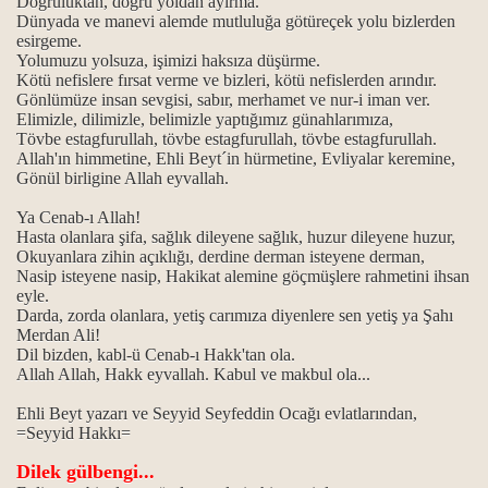
Doğruluktan, doğru yoldan ayırma.
Dünyada ve manevi alemde mutluluğa götüreçek yolu bizlerden
esirgeme.
Yolumuzu yolsuza, işimizi haksıza düşürme.
Kötü nefislere fırsat verme ve bizleri, kötü nefislerden arındır.
Gönlümüze insan sevgisi, sabır, merhamet ve nur-i iman ver.
Elimizle, dilimizle, belimizle yaptığımız günahlarımıza,
Tövbe estagfurullah, tövbe estagfurullah, tövbe estagfurullah.
Allah'ın himmetine, Ehli Beyt´in hürmetine, Evliyalar keremine,
Gönül birligine Allah eyvallah.
Ya Cenab-ı Allah!
Hasta olanlara şifa, sağlık dileyene sağlık, huzur dileyene huzur,
Okuyanlara zihin açıklığı, derdine derman isteyene derman,
zan ayı
Nasip isteyene nasip, Hakikat alemine göçmüşlere rahmetini ihsan
eyle.
Darda, zorda olanlara, yetiş carımıza diyenlere sen yetiş ya Şahı
Merdan Ali!
Dil bizden, kabl-ü Cenab-ı Hakk'tan ola.
Allah Allah, Hakk eyvallah. Kabul ve makbul ola...
Ehli Beyt yazarı ve Seyyid Seyfeddin Ocağı evlatlarından,
=Seyyid Hakkı=
Dilek gülbengi...