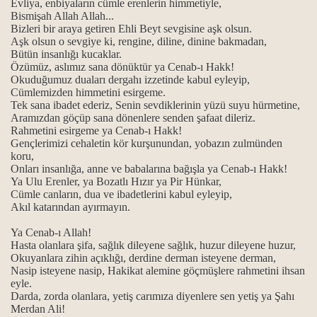
Evliya, enbiyaların cümle erenlerin himmetiyle,
Bismişah Allah Allah...
Bizleri bir araya getiren Ehli Beyt sevgisine aşk olsun.
rı
Aşk olsun o sevgiye ki, rengine, diline, dinine bakmadan,
Bütün insanlığı kucaklar.
Özümüz, aslımız sana dönüktür ya Cenab-ı Hakk!
Okuduğumuz duaları dergahı izzetinde kabul eyleyip,
Cümlemizden himmetini esirgeme.
Tek sana ibadet ederiz, Senin sevdiklerinin yüzü suyu hürmetine,
Aramızdan göçüp sana dönenlere senden şafaat dileriz.
Rahmetini esirgeme ya Cenab-ı Hakk!
Gençlerimizi cehaletin kör kurşunundan, yobazın zulmünden
koru,
Onları insanlığa, anne ve babalarına bağışla ya Cenab-ı Hakk!
Ya Ulu Erenler, ya Bozatlı Hızır ya Pir Hünkar,
Cümle canların, dua ve ibadetlerini kabul eyleyip,
Akıl katarından ayırmayın.
Ya Cenab-ı Allah!
Hasta olanlara şifa, sağlık dileyene sağlık, huzur dileyene huzur,
Okuyanlara zihin açıklığı, derdine derman isteyene derman,
Nasip isteyene nasip, Hakikat alemine göçmüşlere rahmetini ihsan
eyle.
Darda, zorda olanlara, yetiş carımıza diyenlere sen yetiş ya Şahı
Merdan Ali!