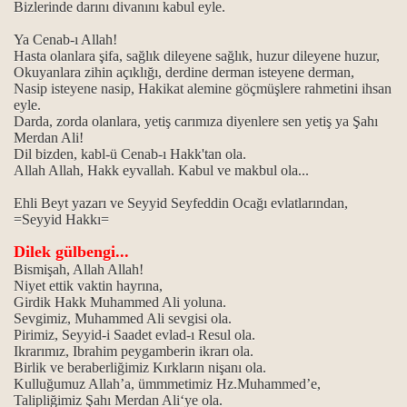
Bizlerinde darını divanını kabul eyle.
Ya Cenab-ı Allah!
Hasta olanlara şifa, sağlık dileyene sağlık, huzur dileyene huzur,
Okuyanlara zihin açıklığı, derdine derman isteyene derman,
Nasip isteyene nasip, Hakikat alemine göçmüşlere rahmetini ihsan
eyle.
Darda, zorda olanlara, yetiş carımıza diyenlere sen yetiş ya Şahı
Merdan Ali!
Dil bizden, kabl-ü Cenab-ı Hakk'tan ola.
Allah Allah, Hakk eyvallah. Kabul ve makbul ola...
Ehli Beyt yazarı ve Seyyid Seyfeddin Ocağı evlatlarından,
=Seyyid Hakkı=
Dilek gülbengi...
Bismişah, Allah Allah!
Niyet ettik vaktin hayrına,
Girdik Hakk Muhammed Ali yoluna.
Sevgimiz, Muhammed Ali sevgisi ola.
Pirimiz, Seyyid-i Saadet evlad-ı Resul ola.
Ikrarımız, Ibrahim peygamberin ikrarı ola.
Birlik ve beraberliğimiz Kırkların nişanı ola.
Kulluğumuz Allah’a, ümmmetimiz Hz.Muhammed’e,
Talipliğimiz Şahı Merdan Ali‘ye ola.