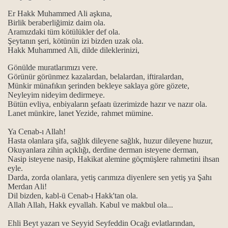
Er Hakk Muhammed Ali aşkına,
Birlik beraberliğimiz daim ola.
Aramızdaki tüm kötülükler def ola.
Şeytanın şeri, kötünün izi bizden uzak ola.
Hakk Muhammed Ali, dilde dileklerinizi,
Gönülde muratlarımızı vere.
Görünür görünmez kazalardan, belalardan, iftiralardan,
Münkir münafıkın şerinden bekleye saklaya göre gözete,
Neyleyim nideyim dedirmeye.
Bütün evliya, enbiyaların şefaatı üzerimizde hazır ve nazır ola.
Lanet münkire, lanet Yezide, rahmet mümine.
Ya Cenab-ı Allah!
Hasta olanlara şifa, sağlık dileyene sağlık, huzur dileyene huzur,
Okuyanlara zihin açıklığı, derdine derman isteyene derman,
Nasip isteyene nasip, Hakikat alemine göçmüşlere rahmetini ihsan
eyle.
Darda, zorda olanlara, yetiş carımıza diyenlere sen yetiş ya Şahı
Merdan Ali!
Dil bizden, kabl-ü Cenab-ı Hakk'tan ola.
Allah Allah, Hakk eyvallah. Kabul ve makbul ola...
Ehli Beyt yazarı ve Seyyid Seyfeddin Ocağı evlatlarından,