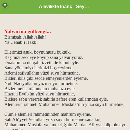
Alevilikte Inanç - Seyyid Hakkı
Yalvarma gülbengi...
Bismişah, Allah Allah!
Ya Cenab-ı Hakk!
Ellerimizi aştık, boynumuzu büktük,
Başımızı secdeye koyup sana yalvarıyoruz.
Dualarımızı dergahı izzetinde kabul eyle.
Sana yönelmiş ellerimizi boş cevirme.
Ademi safiyullahın yüzü suyu hürmetine,
Bizleri iblis gibi secde etmeyenlerden eyleme.
ri…
Nuh Naciyullahın yüzü suyu hürmetine,
Bizleri nefis tufanından muhafaza eyle.
nkler…
Hazreti Eyüb'ün yüzü suyu hürmetine,
Bizlere sabır vererek sabırla zafere eren kullarından eyle.
Alemlerin rahmeti Muhammed Mustafa’nın yüzü suyu hürmetine,
ülbenkleri…
Cümle alemleri rahmetininden mahrum eyleme.
ık alma...
Şah Ali‘yyel Veliullah yüzü suyu hürmetine sana kul,
Muhammed Mustafa‘ya ümmet, Şahı Merdan Ali‘yye talip olmayı
…
nasip eyle.