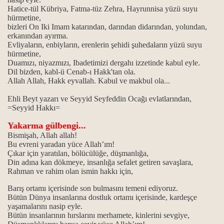
Hatice-tül Kübriya, Fatma-tüz Zehra, Hayrunnisa yüzü suyu
hürmetine,
 gülbengi…
bizleri On Iki Imam katarından, darından didarından, yolundan,
erkanından ayırma.
.
Evliyaların, enbiyların, erenlerin şehidi şuhedaların yüzü suyu
hürmetine,
n gülbenkler…
Duamızı, niyazmızı, Ibadetimizi dergahı izzetinde kabul eyle.
Dil bizden, kabl-ü Cenab-ı Hakk'tan ola.
Allah Allah, Hakk eyvallah. Kabul ve makbul ola...
Ehli Beyt yazarı ve Seyyid Seyfeddin Ocağı evlatlarından,
eme ve mührünü açma gülbengi…
=Seyyid Hakkı=
Yakarma gülbengi...
lbenkleri…
Bismişah, Allah allah!
Bu evreni yaradan yüce Allah’ım!
Çıkar için yaratılan, bölücülüğe, düşmanlığa,
Din adına kan dökmeye, insanlığa sefalet getiren savaşlara,
e ve mührünü açma gülbengi…
Rahman ve rahim olan ismin hakkı için,
Barış ortamı içerisinde son bulmasını temeni ediyoruz.
ri...
Bütün Dünya insanlarına dostluk ortamı içerisinde, kardeşçe
yaşamalarını nasip eyle.
nkleri…
Bütün insanlarının hırslarını merhamete, kinlerini sevgiye,