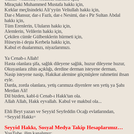
Miraçtaki Muhammed Mustafa hakkı için,
Kırklar meçlisindeki Ali‘yyün Veliullah hakkı için,
Dar-ı Mansur, dar-ı Fazlı, dar-ı Nesimi, dar-ı Pir Sultan Abdal
hakkı için,
Tüm Erenlerin, Uluların hakkı için,
Alemlerin, Velilerin hakkı için,
Çekilen cümle Gülbenklerin hürmeti için,
Hüseyin-i deşta Kerbela hakkı için,
Kabul et dualarımızı, niyazlarımızı.
Ya Cenab-ı Allah!
Hasta olanlara şifa, sağlık dileyene sağlık, huzur dileyene huzur,
Okuyanlara zihin açıklığı, derdine derman isteyene derman,
Nasip isteyene nasip, Hakikat alemine göçmüşlere rahmetini ihsan
eyle.
Darda, zorda olanlara, yetiş carımıza diyenlere sen yetiş ya Şahı
Merdan Ali!
Dil bizden, kabl-ü Cenab-ı Hakk'tan ola.
Allah Allah, Hakk eyvallah. Kabul ve makbul ola...
Ehli Beyt yazarı ve Seyyid Seyfeddin Ocağı evlatlarından,
=Seyyid Hakkı=
Seyyid Hakkı, Sosyal Medya Takip Hesaplarımız…
YouTube, ilim kanalımız: