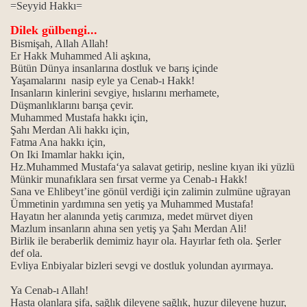
=Seyyid Hakkı=
Dilek gülbengi...
Bismişah, Allah Allah!
Er Hakk Muhammed Ali aşkına,
Bütün Dünya insanlarına dostluk ve barış içinde
Yaşamalarını nasip eyle ya Cenab-ı Hakk!
Insanların kinlerini sevgiye, hıslarını merhamete,
Düşmanlıklarını barışa çevir.
Muhammed Mustafa hakkı için,
Şahı Merdan Ali hakkı için,
Fatma Ana hakkı için,
On Iki Imamlar hakkı için,
Hz.Muhammed Mustafa‘ya salavat getirip, nesline kıyan iki yüzlü
Münkir munafıklara sen fırsat verme ya Cenab-ı Hakk!
Sana ve Ehlibeyt’ine gönül verdiği için zalimin zulmüne uğrayan
Ümmetinin yardımına sen yetiş ya Muhammed Mustafa!
Hayatın her alanında yetiş carımıza, medet mürvet diyen
Mazlum insanların ahına sen yetiş ya Şahı Merdan Ali!
Birlik ile beraberlik demimiz hayır ola. Hayırlar feth ola. Şerler
def ola.
Evliya Enbiyalar bizleri sevgi ve dostluk yolundan ayırmaya.
Ya Cenab-ı Allah!
Hasta olanlara şifa, sağlık dileyene sağlık, huzur dileyene huzur,