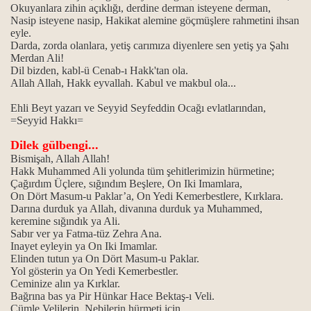
Okuyanlara zihin açıklığı, derdine derman isteyene derman,
Nasip isteyene nasip, Hakikat alemine göçmüşlere rahmetini ihsan
eyle.
Darda, zorda olanlara, yetiş carımıza diyenlere sen yetiş ya Şahı
Merdan Ali!
Dil bizden, kabl-ü Cenab-ı Hakk'tan ola.
Allah Allah, Hakk eyvallah. Kabul ve makbul ola...
Ehli Beyt yazarı ve Seyyid Seyfeddin Ocağı evlatlarından,
=Seyyid Hakkı=
Dilek gülbengi...
Bismişah, Allah Allah!
Hakk Muhammed Ali yolunda tüm şehitlerimizin hürmetine;
Çağırdım Üçlere, sığındım Beşlere, On Iki Imamlara,
On Dört Masum-u Paklar’a, On Yedi Kemerbestlere, Kırklara.
Darına durduk ya Allah, divanına durduk ya Muhammed,
keremine sığındık ya Ali.
Sabır ver ya Fatma-tüz Zehra Ana.
Inayet eyleyin ya On Iki Imamlar.
Elinden tutun ya On Dört Masum-u Paklar.
Yol gösterin ya On Yedi Kemerbestler.
Ceminize alın ya Kırklar.
Bağrına bas ya Pir Hünkar Hace Bektaş-ı Veli.
Cümle Velilerin, Nebilerin hürmeti için,