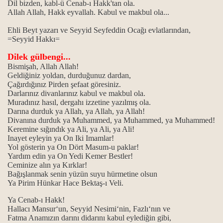
Dil bizden, kabl-ü Cenab-ı Hakk'tan ola.
Allah Allah, Hakk eyvallah. Kabul ve makbul ola...
Ehli Beyt yazarı ve Seyyid Seyfeddin Ocağı evlatlarından,
=Seyyid Hakkı=
Dilek gülbengi...
Bismişah, Allah Allah!
Geldiğiniz yoldan, durduğunuz dardan,
Çağırdığınız Pirden şefaat göresiniz.
Darlarınız divanlarınız kabul ve makbul ola.
Muradınız hasıl, dergahı izzetine yazılmış ola.
Darına durduk ya Allah, ya Allah, ya Allah!
Divanına durduk ya Muhammed, ya Muhammed, ya Muhammed!
Keremine sığındık ya Ali, ya Ali, ya Ali!
Inayet eyleyin ya On Iki Imamlar!
Bücher
Yol gösterin ya On Dört Masum-u paklar!
Yardım edin ya On Yedi Kemer Bestler!
Ceminize alın ya Kırklar!
Bağışlanmak senin yüzün suyu hürmetine olsun
Ya Pirim Hünkar Hace Bektaş-ı Veli.
Ya Cenab-ı Hakk!
Hallacı Mansur‘un, Seyyid Nesimi‘nin, Fazlı‘nın ve
Fatma Anamızın darını didarını kabul eylediğin gibi,