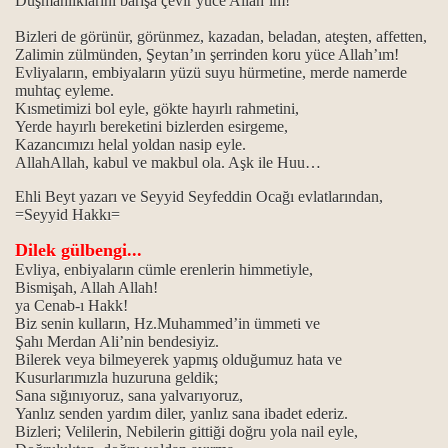
Düşmanlıklarını barışa çevir yüce Allah’ım!
lbenkleri…
Bizleri de görünür, görünmez, kazadan, beladan, ateşten, affetten,
Zalimin zülmünden, Şeytan’ın şerrinden koru yüce Allah’ım!
Evliyaların, embiyaların yüzü suyu hürmetine, merde namerde
muhtaç eyleme.
n gülbenkleri...
Kısmetimizi bol eyle, gökte hayırlı rahmetini,
Yerde hayırlı bereketini bizlerden esirgeme,
Kazancımızı helal yoldan nasip eyle.
AllahAllah, kabul ve makbul ola. Aşk ile Huu…
ahçılara verilen gülbenkleri…
Ehli Beyt yazarı ve Seyyid Seyfeddin Ocağı evlatlarından,
=Seyyid Hakkı=
lbenkleri…
Dilek gülbengi...
Evliya, enbiyaların cümle erenlerin himmetiyle,
Bismişah, Allah Allah!
ya Cenab-ı Hakk!
Biz senin kulların, Hz.Muhammed’in ümmeti ve
Şahı Merdan Ali’nin bendesiyiz.
Bilerek veya bilmeyerek yapmış olduğumuz hata ve
Kusurlarımızla huzuruna geldik;
Sana sığınıyoruz, sana yalvarıyoruz,
ua arasındaki fark...
Yanlız senden yardım diler, yanlız sana ibadet ederiz.
Bizleri; Velilerin, Nebilerin gittiği doğru yola nail eyle,
tmanın anlamı...