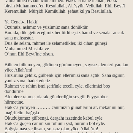
Muhammed evladı Muhammed. Hakk’la ilahe illallah, Hakk
birsin Muhammed’en Resulullah, Ali’yyün Veliullah, Ehli Beyt’i
Keremullah, Mürşidi Kamilullah, şefaat kıl ya Resulullah.
rı
Ya Cenab-ı Hakk!
Özümüz, aslımız ve yüzümüz sana dönüktür.
Burada, dile getireceğimiz her türlü eşsiz hamd ve senalar ancak
sana mahsustur.
Dua ile selam, rahmet ile selametlikler, iki cihan güneşi
Muhammed Mustafa ve
O’nun Ehl Beyt’ine olsun.
Bilinen bilinmeyen, görünen görünmeyen, sayısız alemleri yaratan
yüce Allah’ım!
Huzuruna geldik, gülbenk için ellerimizi sana açtık. Sana sığınır,
yanlız sana ibadet ederiz.
Rahmet ve rahim ismi şerifinle tecelli eyle, ellerimizi boş
döndürme.
Alemlere rahmet olarak gönderdiğin sevgili Peygamber
hürmetine,
Hakk’a yürüyen ……….canımızın günahlarını af, mekanını nur,
mağrifetini bağışla.
Okuduğumuz gülbengi, dergahı izzetinde kabul eyle,
Hakk’a göçen canımızın ruhunu şad, nurunu bol eyle.
Bağışlaması ve ihsanı, sonsuz olan yüce Allah’ım!