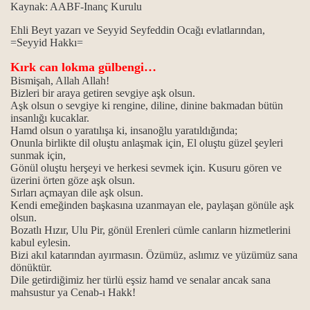
Kaynak: AABF-Inanç Kurulu
Ehli Beyt yazarı ve Seyyid Seyfeddin Ocağı evlatlarından,
=Seyyid Hakkı=
Kırk can lokma gülbengi…
Bismişah, Allah Allah!
Bizleri bir araya getiren sevgiye aşk olsun.
Aşk olsun o sevgiye ki rengine, diline, dinine bakmadan bütün
insanlığı kucaklar.
Hamd olsun o yaratılışa ki, insanoğlu yaratıldığında;
Onunla birlikte dil oluştu anlaşmak için, El oluştu güzel şeyleri
sunmak için,
Gönül oluştu herşeyi ve herkesi sevmek için.
Kusuru gören ve
üzerini örten göze aşk olsun.
Sırları açmayan dile aşk olsun.
Kendi emeğinden başkasına uzanmayan ele, paylaşan gönüle aşk
olsun.
Bozatlı Hızır, Ulu Pir, gönül Erenleri cümle canların hizmetlerini
kabul eylesin.
Bizi akıl katarından ayırmasın. Özümüz, aslımız ve yüzümüz sana
dönüktür.
Dile getirdiğimiz her türlü eşsiz hamd ve senalar ancak sana
mahsustur ya Cenab-ı Hakk!