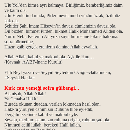
lbenkleri…
Ulu Yol’dan kimse ayrı kalmaya. Birliğimiz, beraberliğimiz daim
ve kaim ola.
Ulu Erenlerin darında, Pirler meydanında yüzümüz ak, özümüz
pak ola.
Şehitler Şahı Imam Hüseyin’in davası cümlemizin davası ola.
n gülbenkleri...
Dil bizden. himmet Pirden, hikmet Hakk Muhammed Aliden ola.
Nur-u Nebi, Kerem-i Ali yüzü suyu hürmetine lokma hakkına.
sofra hürmetine,
Hazır, gaib gerçek erenlerin demine Allah eyvallah.
ahçılara verilen gülbenkleri…
Allah Allah, kabul ve makbul ola. Aşk ile Huu…
(Kaynak: AABF-Inanç Kurulu)
lbenkleri…
Ehli Beyt yazarı ve Seyyid Seyfeddin Ocağı evlatlarından,
=Seyyid Hakkı=
Kırk can yemeği sofra gülbengi...
Bismişah, Allah Allah!
Ya Cenab-ı Hakk!
Burada okunan duadan, verilen lokmadan hasıl olan,
Hakk’a yürüyen canımızın Ruhuna hibe eyledik,
Dergahı izzetinde kabul ve makbul eyle.
ua arasındaki fark...
Sevabı, merhum canımızın ruhuna erişsin, ruhunu şad ola.
Nimmeti cellil lullah, bereketi Halil lullah,
tmanın anlamı...