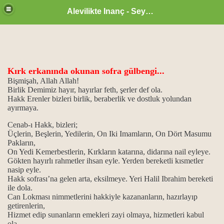
Alevilikte Inanç - Seyyid Hakkı
Kırk erkanında okunan sofra gülbengi...
Bişmişah, Allah Allah!
Birlik Demimiz hayır, hayırlar feth, şerler def ola.
Hakk Erenler bizleri birlik, beraberlik ve dostluk yolundan
ayırmaya.
Cenab-ı Hakk, bizleri;
Üçlerin, Beşlerin, Yedilerin, On Iki Imamların, On Dört Masumu
ri…
Pakların,
On Yedi Kemerbestlerin, Kırkların katarına, didarına nail eyleye.
nkler…
Gökten hayırlı rahmetler ihsan eyle. Yerden bereketli kısmetler
nasip eyle.
Hakk sofrası’na gelen arta, eksilmeye. Yeri Halil Ibrahim bereketi
ülbenkleri…
ile dola.
Can Lokması nimmetlerini hakkiyle kazananların, hazırlayıp
ık alma...
getirenlerin,
Hizmet edip sunanların emekleri zayi olmaya, hizmetleri kabul
…
ola.