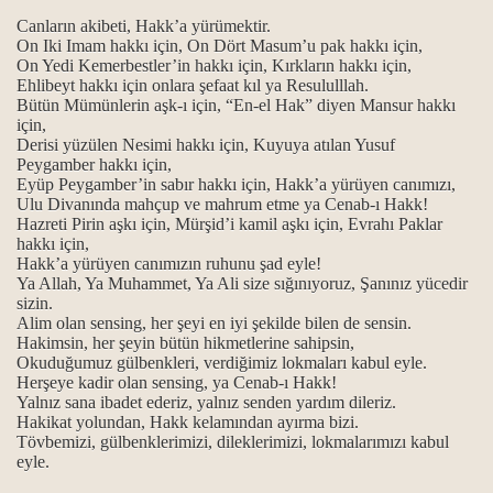
Canların akibeti, Hakk’a yürümektir.
On Iki Imam hakkı için, On Dört Masum’u pak hakkı için,
On Yedi Kemerbestler’in hakkı için, Kırkların hakkı için,
Ehlibeyt hakkı için onlara şefaat kıl ya Resululllah.
Bütün Mümünlerin aşk-ı için, “En-el Hak” diyen Mansur hakkı
için,
Derisi yüzülen Nesimi hakkı için, Kuyuya atılan Yusuf
Peygamber hakkı için,
Eyüp Peygamber’in sabır hakkı için, Hakk’a yürüyen canımızı,
Ulu Divanında mahçup ve mahrum etme ya Cenab-ı Hakk!
Hazreti Pirin aşkı için, Mürşid’i kamil aşkı için, Evrahı Paklar
hakkı için,
Hakk’a yürüyen canımızın ruhunu şad eyle!
Ya Allah, Ya Muhammet, Ya Ali size sığınıyoruz, Şanınız yücedir
sizin.
Alim olan sensing, her şeyi en iyi şekilde bilen de sensin.
Hakimsin, her şeyin bütün hikmetlerine sahipsin,
Okuduğumuz gülbenkleri, verdiğimiz lokmaları kabul eyle.
Herşeye kadir olan sensing, ya Cenab-ı Hakk!
Yalnız sana ibadet ederiz, yalnız senden yardım dileriz.
Hakikat yolundan, Hakk kelamından ayırma bizi.
Tövbemizi, gülbenklerimizi, dileklerimizi, lokmalarımızı kabul
eyle.