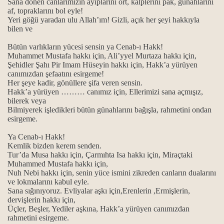
Sana dönen canlarımızın ayıplarını ört, kalplerini pak, günahlarını
af, topraklarını bol eyle!
Yeri göğü yaradan ulu Allah’ım! Gizli, açık her şeyi hakkıyla
bilen ve
Bütün varlıkların yücesi sensin ya Cenab-ı Hakk!
Muhammet Mustafa hakkı için, Ali’yyel Murtaza hakkı için,
Şehidler Şahı Pir Imam Hüseyin hakkı için, Hakk’a yürüyen
canımızdan şefaatını esirgeme!
Her şeye kadir, gönüllere şifa veren sensin.
Hakk’a yürüyen ……… canımız için, Ellerimizi sana açmışız,
bilerek veya
Bilmiyerek işledikleri bütün günahlarını bağışla, rahmetini ondan
esirgeme.
Ya Cenab-ı Hakk!
Bücher
Kemlik bizden kerem senden.
Tur’da Musa hakkı için, Çarmıhta Isa hakkı için, Miraçtaki
Muhammed Mustafa hakkı için,
Nuh Nebi hakkı için, senin yüce ismini zikreden canların dualarını
ve lokmalarını kabul eyle.
Sana
sığınıyoruz. Evliyalar aşkı için,Erenlerin ,Ermişlerin,
dervişlerin hakkı için,
Üçler, Beşler, Yediler aşkına, Hakk’a yürüyen canımızdan
rahmetini esirgeme.