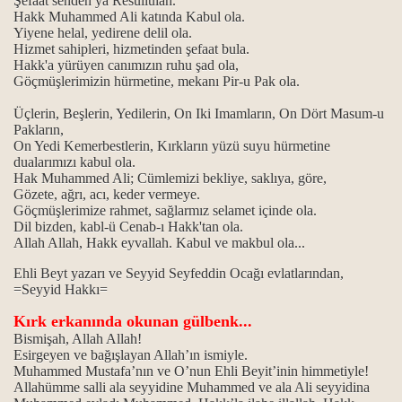
Şefaat senden ya Resullulah.
Hakk Muhammed Ali katında Kabul ola.
Yiyene helal, yedirene delil ola.
Hizmet sahipleri, hizmetinden şefaat bula.
Hakk'a yürüyen canımızın ruhu şad ola,
Göçmüşlerimizin hürmetine, mekanı Pir-u Pak ola.
Üçlerin, Beşlerin, Yedilerin, On Iki Imamların, On Dört Masum-u
Pakların,
On Yedi Kemerbestlerin, Kırkların yüzü suyu hürmetine
dualarımızı kabul ola.
Hak Muhammed Ali; Cümlemizi bekliye, saklıya, göre,
Gözete, ağrı, acı, keder vermeye.
Göçmüşlerimize rahmet, sağlarmız selamet içinde ola.
zan ayı
Dil bizden, kabl-ü Cenab-ı Hakk'tan ola.
Allah Allah, Hakk eyvallah. Kabul ve makbul ola...
Ehli Beyt yazarı ve Seyyid Seyfeddin Ocağı evlatlarından,
=Seyyid Hakkı=
Kırk erkanında okunan gülbenk...
Bismişah, Allah Allah!
Esirgeyen ve bağışlayan Allah’ın ismiyle.
Muhammed Mustafa’nın ve O’nun Ehli Beyit’inin himmetiyle!
Allahümme salli ala seyyidine Muhammed ve ala Ali seyyidina