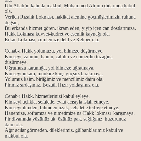
Ulu Allah’ın katında makbul, Muhammed Ali’nin didarında kabul
ola.
 gülbengi…
Verilen Rızalık Lokması, hakikat alemine göçmüşlerimizin ruhuna
değsin,
.
Bu erkanda hizmet gören, ikram eden, yiyip içen can dostlarımıza.
Hakk Lokması kuvvet-kudret ve esenlik kaynağı ola.
n gülbenkler…
Erkan Lokması, cümlemize delil ve Rehber ola.
Cenab-ı Hakk yolumuzu, yol bilmeze düşürmeye.
Kimseyi, zalimin, hainin, cahilin ve namerdin tuzağına
düşürmeye.
eme ve mührünü açma gülbengi…
Uğrumuzu karanlığa, yol bilmeze uğratmaya.
Kimseyi inkara, münkire karşı güçsüz bırakmaya.
Yolumuz kaim, birliğimiz ve menzilimiz daim ola.
lbenkleri…
Pirimiz sırdaşımız, Bozatlı Hızır yoldaşımız ola.
Cenab-ı Hakk, hizmetlerinizi kabul eyleye.
Kimseyi açlıkla, sefaletle, evlat acısıyla ıslah etmeye.
e ve mührünü açma gülbengi…
Kimseyi ilimden, bilimden uzak, cehaletle terbiye etmeye.
Hanemize, soframıza ve nimetimize na-Hakk lokması karışmaya.
Pir divanında yüzünüz ak. özünüz pak, sağlığınız, huzurunuz
ri...
daim ola.
Ağır acılar görmeden. dileklerimiz, gülbanklarımız kabul ve
nkleri…
makbul ola.