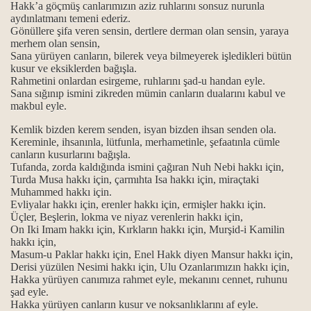
Hakk’a göçmüş canlarımızın aziz ruhlarını sonsuz nurunla
aydınlatmanı temeni ederiz.
Gönüllere şifa veren sensin, dertlere derman olan sensin, yaraya
merhem olan sensin,
Sana yürüyen canların, bilerek veya bilmeyerek işledikleri bütün
kusur ve eksiklerden bağışla.
Rahmetini onlardan esirgeme, ruhlarını şad-u handan eyle.
Sana sığınıp ismini zikreden mümin canların dualarını kabul ve
makbul eyle.
Kemlik bizden kerem senden, isyan bizden ihsan senden ola.
Kereminle, ihsanınla, lütfunla, merhametinle, şefaatınla cümle
canların kusurlarını bağışla.
Tufanda, zorda kaldığında ismini çağıran Nuh Nebi hakkı için,
Turda Musa hakkı için, çarmıhta Isa hakkı için, miraçtaki
Muhammed hakkı için.
Evliyalar hakkı için, erenler hakkı için, ermişler hakkı için.
Üçler, Beşlerin, lokma ve niyaz verenlerin hakkı için,
On Iki Imam hakkı için, Kırkların hakkı için, Murşid-i Kamilin
hakkı için,
Masum-u Paklar hakkı için, Enel Hakk diyen Mansur hakkı için,
Derisi yüzülen Nesimi hakkı için, Ulu Ozanlarımızın hakkı için,
Hakka yürüyen canımıza rahmet eyle, mekanını cennet, ruhunu
şad eyle.
Hakka yürüyen canların kusur ve noksanlıklarını af eyle.