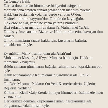
Ya Cenab-ı Hakk!
Darına duranlardan himmet ve hidayetini esirgeme.
Yönünü sana çeviren canları şefaatinden mahrum eyleme.
Hakk’tan başka ilah yok, her yerde var olan O’dur.
O sürekli diridir, kayyum’dur, O kudretin kaynağıdır.
Göklerde ne var, yerde ne varsa yalnız O‘nundur.
Bizi şefaatından mahrum bırakma Ya Muhammet Ya Ali.
Dönüş, yalnız sanadır.
Bizleri ve Hakk‘ın rahmetine kavuşan tüm
canları,
On Iki Imamların saadet hakkı için, kusurlarını bağışla,
günahlarını af eyle.
Ey mülkün Malik’i sahibi olan ulu Allah’ım!
Muhammet Mustafa, Ali’yyel Murtaza hakkı için, Hakk‘ın
rahmetine kavuşmuş
Bütün canların günahlarını bağışla, ruhlarını şad, topraklarını bol
eyle.
Hakk Muhammed Ali cümlemizin yardımcısı ola. On Iki
Imamların,
On Dört Masumu Pakların On Yedi Kemerbestlerin, Üçlerin,
Beşlerin, Yedilerin,
Kırkların, Ricali Gaip Erenlerin hayır himmetleri üstümüzde hazır
ve nazır ola.
Dertlerimize derman, kalplerimize iman, hastalarımıza şifa,
borçlarımıza edalar ihsan eyle.