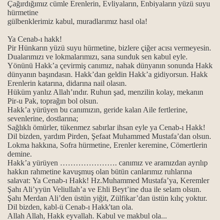
Çağırdığımız cümle Erenlerin, Evliyaların, Enbiyaların yüzü suyu
hürmetine
gülbenklerimiz kabul, muradlarımız hasıl ola!
Ya Cenab-ı hakk!
Pir Hünkarın yüzü suyu hürmetine, bizlere çiğer acısı vermeyesin.
Dualarımızı ve lokmalarımızı, sana sunduk sen kabul eyle.
Yönünü Hakk’a çevirmiş canımız, nahak dünyanın sonunda Hakk
dünyanın başındasın. Hakk’dan geldin Hakk’a gidiyorsun. Hakk
Erenlerin katarına, didarına nail olasın.
Hüküm yanlız Allah’ındır. Ruhun şad, menzilin kolay, mekanın
Pir-u Pak, toprağın bol olsun.
Hakk’a yürüyen bu canımızın, geride kalan Aile fertlerine,
sevenlerine, dostlarına;
Sağlıklı ömürler, tükenmez sabırlar ihsan eyle ya Cenab-ı Hakk!
Dil bizden, yardım Pirden, Şefaat Muhammed Mustafa’dan olsun.
Lokma hakkına, Sofra hürmetine, Erenler keremine, Cömertlerin
demine.
Hakk’a yürüyen …………………. canımız ve aramızdan ayrılıp
hakkın rahmetine kavuşmuş olan bütün canlarımız ruhlarına
salavat:
Ya Cenab-ı Hakk! Hz.Muhammed Mustafa’ya, Keremler
Şahı Ali’yyün Veliullah’a ve Ehli Beyt’ine dua ile selam olsun.
Şahı Merdan Ali’den üstün yiğit, Zülfikar’dan üstün kılıç yoktur.
Dil bizden, kabl-ü Cenab-ı Hakk'tan ola.
Allah Allah, Hakk eyvallah. Kabul ve makbul ola...