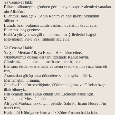
Ya Cenab-ı Hakk!
Bilinen bilinmeyen, görünen görünmeyen sayısız alemleri yaradan
ulu Allah’ım!
Ellerimizi sana açtık, Senin Rahim ve bağışlayıcı olduğunu
biliyoruz.
Burada hazır bulunan cümle canların dualarını kabul eyle.
Ellerimizi boş çevirme.
Hakk’a yürüyen sevgili canlarımızın mağrifetlerini bağışla,
Mekanlarını Pir-u Pak, ruhlarını şad eyle.
Ya Cenab-ı Hakk!
Ya Şahı Merdan Ali, ya Bozatlı Hızır hürmetine;
Okuduğumuz duaları dergahı izzetinde Kabul buyur.
Cümlemizden himmetini, merhametini esirgeme.
Biz sana ibadet ederiz, sana ve senin sevdiklerinin yüzü hürmeti
için,
Aramızdan göçüp sana dönenlere senden şefaat dileriz.
Merhametini, ihsanını.
Cenab-ı Hakk’tır sevdiğimiz, O’dur taptığımız ve O’ndan özge
illah bilmeyiz.
Nur cemallerinde zuhur ettiğin Ulu Erenlerin hakkı için,
Muhammed Mustafa hakkı için,
Ali’yyel Murtaza hakkı için, Şehitler Şahı Pir Imam Hüseyin’in
hakkı için,
Hatice-tül Kübriya ve Fatma-tüz Zöhre Ananın hakkı için,