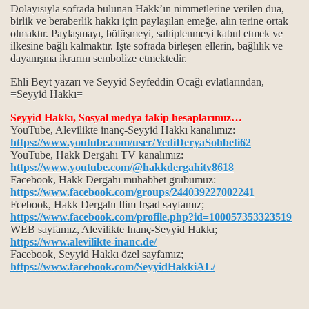
Dolayısıyla sofrada bulunan Hakk’ın nimmetlerine verilen dua,
lbenkleri…
birlik ve beraberlik hakkı için paylaşılan emeğe, alın terine ortak
olmaktır. Paylaşmayı, bölüşmeyi, sahiplenmeyi kabul etmek ve
ilkesine bağlı kalmaktır. Işte sofrada birleşen ellerin, bağlılık ve
dayanışma ikrarını sembolize etmektedir.
n gülbenkleri...
Ehli Beyt yazarı ve Seyyid Seyfeddin Ocağı evlatlarından,
=Seyyid Hakkı=
Seyyid Hakkı, Sosyal medya takip hesaplarımız…
ahçılara verilen gülbenkleri…
YouTube, Alevilikte inanç-Seyyid Hakkı kanalımız:
https://www.youtube.com/user/YediDeryaSohbeti62
YouTube, Hakk Dergahı TV kanalımız:
lbenkleri…
https://www.youtube.com/@hakkdergahitv8618
Facebook, Hakk Dergahı muhabbet grubumuz:
https://www.facebook.com/groups/244039227002241
Fcebook, Hakk Dergahı Ilim Irşad sayfamız;
https://www.facebook.com/profile.php?id=100057353323519
WEB sayfamız, Alevilikte Inanç-Seyyid Hakkı;
https://www.alevilikte-inanc.de/
Facebook, Seyyid Hakkı özel sayfamız;
https://www.facebook.com/SeyyidHakkiAL/
ua arasındaki fark...
tmanın anlamı...