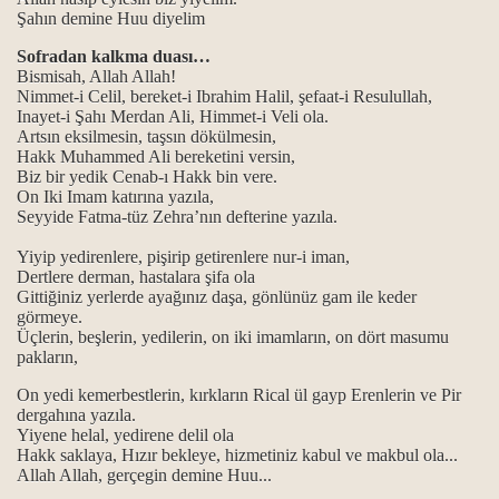
Şahın demine Huu diyelim
 gülbengi…
Sofradan kalkma duası…
Bismisah, Allah Allah!
.
Nimmet-i Celil, bereket-i Ibrahim Halil, şefaat-i Resulullah,
Inayet-i Şahı Merdan Ali, Himmet-i Veli ola.
Artsın eksilmesin, taşsın dökülmesin,
n gülbenkler…
Hakk Muhammed Ali bereketini versin,
Biz bir yedik Cenab-ı Hakk bin vere.
On Iki Imam katırına yazıla,
Seyyide Fatma-tüz Zehra’nın defterine yazıla.
eme ve mührünü açma gülbengi…
Yiyip yedirenlere, pişirip getirenlere nur-i iman,
Dertlere derman, hastalara şifa ola
lbenkleri…
Gittiğiniz yerlerde ayağınız daşa, gönlünüz gam ile keder
görmeye.
Üçlerin, beşlerin, yedilerin, on iki imamların, on dört masumu
pakların,
e ve mührünü açma gülbengi…
On yedi kemerbestlerin, kırkların Rical ül gayp Erenlerin ve Pir
dergahına yazıla.
ri...
Yiyene helal, yedirene delil ola
Hakk saklaya, Hızır bekleye, hizmetiniz kabul ve makbul ola...
nkleri…
Allah Allah, gerçegin demine Huu...