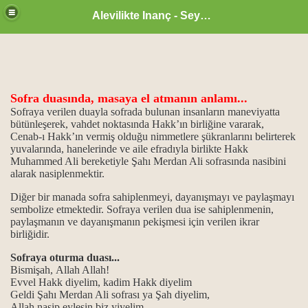
Alevilikte Inanç - Seyyid Hakkı
Sofra duasında, masaya el atmanın anlamı...
Sofraya verilen duayla sofrada bulunan insanların maneviyatta
bütünleşerek, vahdet noktasında Hakk’ın birliğine vararak,
Cenab-ı Hakk’ın vermiş olduğu nimmetlere şükranlarını belirterek
yuvalarında, hanelerinde ve aile efradıyla birlikte Hakk
Muhammed Ali bereketiyle Şahı Merdan Ali sofrasında nasibini
alarak nasiplenmektir.
ri…
Diğer bir manada sofra sahiplenmeyi, dayanışmayı ve paylaşmayı
sembolize etmektedir. Sofraya verilen dua ise sahiplenmenin,
nkler…
paylaşmanın ve dayanışmanın pekişmesi için verilen ikrar
birliğidir.
ülbenkleri…
Sofraya oturma duası...
Bismişah, Allah Allah!
ık alma...
Evvel Hakk diyelim, kadim Hakk diyelim
Geldi Şahı Merdan Ali sofrası ya Şah diyelim,
…
Allah nasip eylesin biz yiyelim.