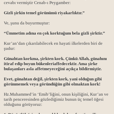
cevabı vermiştir Cenab-ı Peygamber:
Gizli şirkin temel görünümü riyakarlıktır.”
Ve, şunu da buyurmuştur:
“Ümmetim adına en çok korktuğum bela gizli şirktir.”
Kur’an’dan çıkarılabilecek en hayati ilkelerden biri de
şudur:
Günahtan korkma, şirkten kork. Çünkü Allah, günahını
itiraf edip boyun bükenleriaffedecektir. Ama şirke
bulaşanları asla affetmeyeceğini açıkça bildirmiştir.
Evet, günahtan değil, şirkten kork, yani olduğun gibi
görünmemek veya göründüğün gibi olmaktan kork!
: Şeytan evliyası
Hz.Muhammed’in ‘Emib’liğini, onun kişiliğini, Kur’an ve
tarih penceresinden gözlediğimiz bunun üç temel öğesi
u
olduğunu görüyoruz: