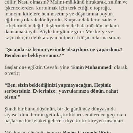
edilir. Nasıl olmasın? Malını-mülkünü bırakarak, zulüm ve
işkencelerden
kurtulmak için terk ettiği o toprağa,
inancını kitlelere benimsetmiş ve düşmanına boyun
eğdirmiş olarak dönüyordu. Karşısındakilerin sadece
kılıçlarından değil, dişlerinden de hala müslüman kanı
damlamaktaydı. Böyle bir günde girer Mekke’ye ve
kaçmak için delik arayan putperest düşmanlarına sorar:
“Şu anda siz benim yerimde olsaydınız ne yapardınız?
Benden ne bekliyorsunuz?”
Bücher
Başlar öne eğiktir. Cevabı yine
‘Emin Muhammed’
olarak,
o verir:
“Ben, sizin beklediğinizi yapmayacağım. Hepiniz
serbestsiniz. Evlerinize,
yavrularınıza dönün, rahat
olsun!”
Şimdi bir bunu düşünün, bir de günümüz dünyasında
siyaset dincilerinin gettolaştırdıkları semtlerden geçerken
başlarına bir felaket gelecek diye tir tir titreyen insanları.
Müslüman düşünür Fransız
Roger Garundy (Roje