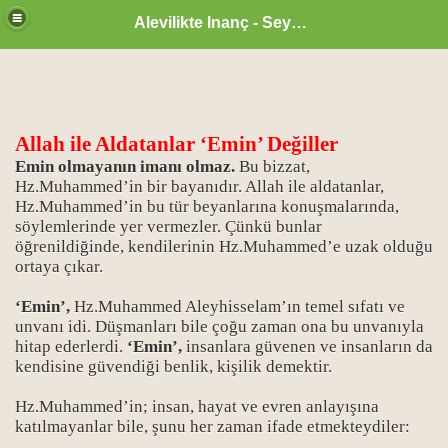
Alevilikte Inanç - Seyyid Hakkı
Allah ile Aldatanlar ‘Emin’ Değiller
Emin olmayanın imanı olmaz.
Bu bizzat,
Hz.Muhammed’in bir bayanıdır. Allah ile aldatanlar,
Hz.Muhammed’in bu tür beyanlarına konuşmalarında,
söylemlerinde yer vermezler. Çünkü bunlar
öğrenildiğinde, kendilerinin Hz.Muhammed’e uzak olduğu
ortaya çıkar.
‘Emin’,
Hz.Muhammed Aleyhisselam’ın temel sıfatı ve
unvanı idi. Düşmanları bile çoğu zaman ona bu unvanıyla
hitap ederlerdi.
‘Emin’,
insanlara güvenen ve insanların da
zan ayı
kendisine güvendiği benlik, kişilik demektir.
Hz.Muhammed’in; insan, hayat ve evren anlayışına
katılmayanlar bile, şunu her zaman ifade etmekteydiler: