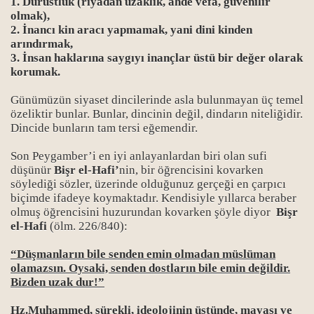
1. Dürüstlük (riyadan uzaklık, ahde vefa, güvenilir
olmak),
anağı: Dine yalan söylemek
2. İnancı kin aracı yapmamak, yani dini kinden
arındırmak,
le: Raiyye
3. İnsan haklarına saygıyı inançlar üstü bir değer olarak
korumak.
ğı
Günümüzün siyaset dincilerinde asla bulunmayan üç temel
k kuruluşları
özeliktir bunlar. Bunlar, dincinin değil, dindarın niteliğidir.
Dincide bunların tam tersi eğemendir.
kları
Son Peygamber’i en iyi anlayanlardan biri olan sufi
düşünür
Bişr el-Hafi’
nin, bir öğrencisini kovarken
e aldatma aracı yapılması
söylediği sözler, üzerinde olduğunuz gerçeği en çarpıcı
biçimde ifadeye koymaktadır. Kendisiyle yıllarca beraber
olmuş öğrencisini huzurundan kovarken şöyle diyor
Bişr
el-Hafi
(ölm. 226/840):
n sınıfı
“Düşmanların bile senden emin olmadan müslüman
ldatmacası
olamazsın. Oysaki, senden dostların bile emin değildir.
Bizden uzak dur!”
ler
Hz.Muhammed, sürekli, ideolojinin üstünde, mayası ve