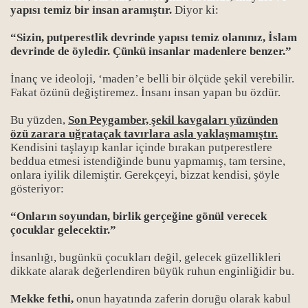
 ve nasıl başladı?
yapısı temiz bir insan aramıştır.
Diyor ki:
 Teolojisi’
“Sizin, putperestlik devrinde yapısı temiz olanınız, İslam
devrinde de öyledir. Çünkü insanlar madenlere benzer.”
yor
İnanç ve ideoloji, ‘maden’e belli bir ölçüde şekil verebilir.
Fakat özünü değiştiremez. İnsanı insan yapan bu özdür.
nu, Allah aldatma aracı yapılınca...
Bu yüzden,
Son Peygamber, şekil kavgaları yüzünden
ı, Allah ile aldatma aracı olarak korku
özü zarara uğrataçak tavırlara asla yaklaşmamıştır.
Kendisini taşlayıp kanlar içinde bırakan putperestlere
z mekanizması, Aaforozun kanserleşmesi: Entegrizm
beddua etmesi istendiğinde bunu yapmamış, tam tersine,
onlara iyilik dilemiştir. Gerekçeyi, bizzat kendisi, şöyle
h ile aldatanların iftira tutkusu
gösteriyor:
 tutkusu
“Onların soyundan, birlik gerçeğine gönül verecek
çocuklar gelecektir.”
iri yakma Sadizmi, Sevgiyi öldürdüler
İnsanlığı, bugünkü çocukları değil, gelecek güzellikleri
dikkate alarak değerlendiren büyük ruhun enginliğidir bu.
Mekke fethi,
onun hayatında zaferin doruğu olarak kabul