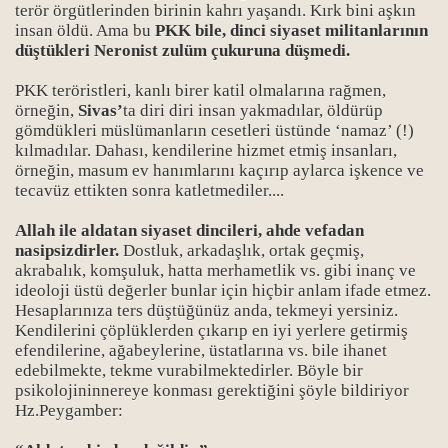
terör örgütlerinden birinin kahrı yaşandı. Kırk bini aşkın
insan öldü. Ama bu
PKK bile, dinci siyaset militanlarının
düştükleri Neronist zulüm çukuruna düşmedi.
PKK teröristleri, kanlı birer katil olmalarına rağmen,
örneğin,
Sivas’
ta diri diri insan yakmadılar, öldürüp
gömdükleri müslümanların cesetleri üstünde ‘namaz’ (!)
kılmadılar. Dahası, kendilerine hizmet etmiş insanları,
örneğin, masum ev hanımlarını kaçırıp aylarca işkence ve
tecavüz ettikten sonra katletmediler....
Allah ile aldatan siyaset dincileri, ahde vefadan
nasipsizdirler.
Dostluk, arkadaşlık, ortak geçmiş,
akrabalık, komşuluk, hatta merhametlik vs. gibi inanç ve
ideoloji üstü değerler bunlar için hiçbir anlam ifade etmez.
Hesaplarınıza ters düştüğünüz anda, tekmeyi yersiniz.
Kendilerini çöplüklerden çıkarıp en iyi yerlere getirmiş
efendilerine, ağabeylerine, üstatlarına vs. bile ihanet
edebilmekte, tekme vurabilmektedirler. Böyle bir
psikolojininnereye konması gerektiğini şöyle bildiriyor
Hz.Peygamber: