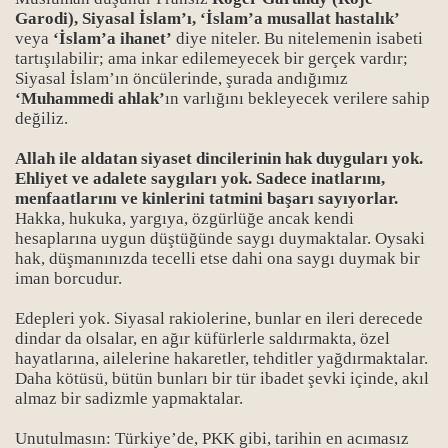
Garodi), Siyasal İslam’ı, ‘İslam’a musallat hastalık’
veya
‘İslam’a ihanet’
diye niteler. Bu nitelemenin isabeti
tartışılabilir; ama inkar edilemeyecek bir gerçek vardır;
Siyasal İslam’ın öncülerinde, şurada andığımız
‘Muhammedi ahlak’
ın varlığını bekleyecek verilere sahip
değiliz.
Allah ile aldatan siyaset dincilerinin hak duyguları yok.
Ehliyet ve adalete saygıları yok. Sadece inatlarını,
menfaatlarını ve kinlerini tatmini başarı sayıyorlar.
Hakka, hukuka, yargıya, özgürlüğe ancak kendi
hesaplarına uygun düştüğünde saygı duymaktalar. Oysaki
hak, düşmanınızda tecelli etse dahi ona saygı duymak bir
iman borcudur.
Edepleri yok. Siyasal rakiolerine, bunlar en ileri derecede
dindar da olsalar, en ağır küfürlerle saldırmakta, özel
hayatlarına, ailelerine hakaretler, tehditler yağdırmaktalar.
Daha kötüsü, bütün bunları bir tür ibadet şevki içinde, akıl
almaz bir sadizmle yapmaktalar.
Unutulmasın: Türkiye’de, PKK gibi, tarihin en acımasız