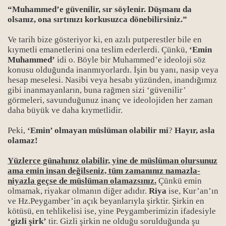
“Muhammed’e güvenilir, sır söylenir. Düşmanı da
olsanız, ona sırtınızı korkusuzca dönebilirsiniz.”
Ve tarih bize gösteriyor ki, en azılı putperestler bile en
kıymetli emanetlerini ona teslim ederlerdi. Çünkü,
‘Emin
Muhammed’
idi o. Böyle bir Muhammed’e ideoloji söz
konusu olduğunda inanmıyorlardı. İşin bu yanı, nasip veya
hesap meselesi. Nasibi veya hesabı yüzünden, inandığımız
rı
gibi inanmayanların, buna rağmen sizi ‘güvenilir’
görmeleri, savunduğunuz inanç ve ideolojiden her zaman
daha büyük ve daha kıymetlidir.
Peki,
‘Emin’ olmayan müslüman olabilir mi
?
Hayır, asla
olamaz!
Yüzlerce günahınız olabilir, yine de müslüman olursunuz
ama emin insan değilseniz, tüm zamanınız namazla-
niyazla geçse de müslüman olamazsınız.
Çünkü emin
olmamak, riyakar olmanın diğer adıdır.
Riya
ise, Kur’an’ın
ve Hz.Peygamber’in açık beyanlarıyla şirktir. Şirkin en
kötüsü, en tehlikelisi ise, yine Peygamberimizin ifadesiyle
‘gizli şirk’
tir. Gizli şirkin ne olduğu sorulduğunda şu