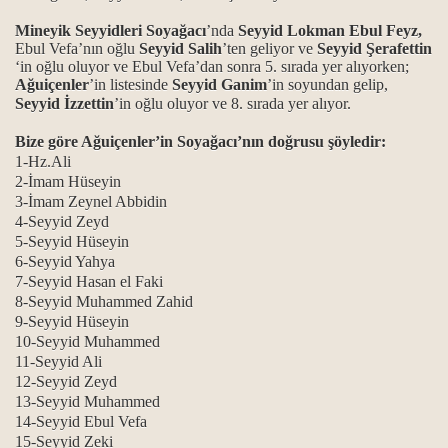
Bücher
Mineyik Seyyidleri Soyağacı
’nda
Seyyid Lokman Ebul Feyz,
Ebul Vefa’nın oğlu
Seyyid Salih
’ten geliyor ve
Seyyid Şerafettin
‘in oğlu oluyor ve Ebul Vefa’dan sonra 5. sırada yer alıyorken;
Ağuiçenler
’in listesinde
Seyyid Ganim
’in soyundan gelip,
Seyyid İzzettin
’in oğlu oluyor ve 8. sırada yer alıyor.
Bize göre Ağuiçenler’in Soyağacı’nın doğrusu şöyledir:
1-Hz.Ali
2-İmam Hüseyin
3-İmam Zeynel Abbidin
4-Seyyid Zeyd
5-Seyyid Hüseyin
6-Seyyid Yahya
7-Seyyid Hasan el Faki
8-Seyyid Muhammed Zahid
9-Seyyid Hüseyin
10-Seyyid Muhammed
11-Seyyid Ali
12-Seyyid Zeyd
13-Seyyid Muhammed
14-Seyyid Ebul Vefa
15-Seyyid Zeki