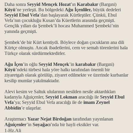
Daha sonra
Seyyid Mençek Hozat
’ın
Karabakır
(Bargıni)
Köyü
’ne yerleşti. Bu bölgedeki
Ağu İçenliler,
büyük dedeleri
Seyyid Ebul Vefa
’dan başlayarak Kürtleştiler. Çünkü, Ebul
Vefa’nın çocukluğu Kusan’da Küertlerin arasında geçmişti.
ğı
Gençlik yılları da Şembek’li hocası Muhammed Şembeki’nin
yanında geçmişti.
Şembek’de bir Kürt kentiydi. Böylece doğan çocukların ana dili
Kürtçe olmuştu. Ancak ibadetlerini, cem ve semah törenlerini hala
Türkçe olarak sürdürmektedirler.
Ağu İçen
’in oğlu
Seyyid Mençek
’in
karabakır
(Bargıni)
Köyü
’ndeki türbesi hala yöre halkı tarafından önemli bir
ziyaretgah olarak görülüp, ziyaret edilmekte ve üzerinde kurbanlar
kesilip mumlar yakılmaktadır.
Alevi kesim ve Saltuk ulularının nesilden nesile aktardıkları
kadarıyla Ağuiçenler,
Seyyid Lokman
aracılığı ile
Seyyid Ebul
Vefa
’ya; Seyyid Ebul Vefa aracılığı ile de
imam Zeynel
Abbidin
’e ulaşırlar.
Araştırmacı
Yazar Nejat Birdoğan
tarafından yayınlanan
Ağuiçenler
’in
Soyağacı
’nda bir hayli eksikler var.
1-Hz.Ali