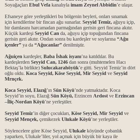
Soyağaçları
Ebul Vefa
kanalıyla
imam Zeynel Abbidin
’e ulaşır.
Efsaneye göre yerleştikleri bu bölgenin beyleri, onları sınamak
için kendilerine bir fincan ağu sunarlar.
Seyyid Temiz,
ağuyu içip,
bir damlasını harcamadan parmağından gerisin geri fincana akıtır.
Küçük kardeşi
Seyyid Can
da, ağuyu içip topuğundan fincana
gerisin geri akıtır. Ondan sonra bu kardeşler ve soylarına
“Ağu
içenler”
ya da
“Ağucanlar”
denilmiştir.
rı
Ağuiçen
kardeşler,
Baba İshak isyanı
’na katıldılar. Bu
kardeşlerden
Seyyid Can, 1246
dan sonra (muhtemelen Hacı
Bektaş’la birlikte)
Sulucakarahöyük
’e gitti. Seyyid Temiz’in dört
oğlu oldu.
Koca Seyyid, Köse Seyyid, Mir Seyyid
ve
Seyyid
Mrnçek.
Koca Seyyid, Elazığ
’ın
Sün Köyü
’nde yatmaktadır. Koca
Seyyid’in soyu, Elazığ
Sün Köyü,
Erzincen
Ardost
ve
Erzincan
–İliç-Nordan Köyü
’ne yerleştiler.
Seyyid Temiz
’in diğer çocukları,
Köse Seyyid, Mir Seyyid
ve
Seyyid Mençek,
çemikezek
Ulukale Köyü
’ne yerleştiler.
Söylencelere göre Köse Seyyid,
Ulukale
köyünde çobanlık
Ocağı
yaparken, Ulukale’liler, yol açmak için büyük bir kaya ile