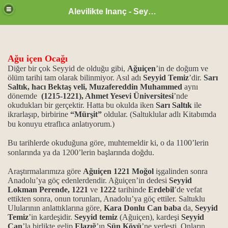
Alevilikte Inanç - Seyyid Hakkı
Ağu içen Ocağı
Diğer bir çok Seyyid de olduğu gibi,
Ağuiçen
’in de doğum ve
ölüm tarihi tam olarak bilinmiyor. Asıl adı
Seyyid Temiz
’dir.
Sarı
Saltık, hacı Bektaş veli, Muzafereddin Muhammed
aynı
dönemde
(1215-1221), Ahmet Yesevi Üniversitesi
’nde
okudukları bir gerçektir. Hatta bu okulda iken
Sarı Saltık
ile
ikrarlaşıp, birbirine
“Mürşit”
oldular. (Saltuklular adlı Kitabımda
bu konuyu etraflıca anlatıyorum.)
Bu tarihlerde okuduğuna göre, muhtemeldir ki, o da 1100’lerin
sonlarında ya da 1200’lerin başlarında doğdu.
Araştırmalarımıza göre
Ağuiçen 1221 Moğol
işgalinden sonra
Anadolu’ya göç edenlerdendir. Ağuiçen’in dedesi
Seyyid
zan ayı
Lokman Perende, 1221
ve
1222
tarihinde
Erdebil
’de vefat
ettikten sonra, onun torunları, Anadolu’ya göç ettiler. Saltuklu
Ulularının anlattıklarına göre,
Kara Donlu Can baba
da,
Seyyid
Temiz
’in kardeşidir.
Seyyid temiz
(Ağuiçen), kardeşi
Seyyid
Can
’la birlikte gelip
Elazığ
’ın
Sün Köyü
’ne yerleşti. Onların