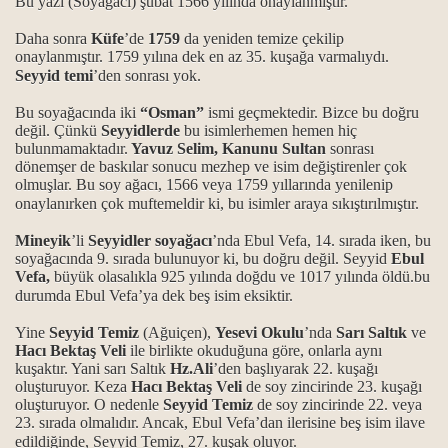
Bu yazı (Soyağacı) şubat 1566 yılında onaylanmıştır.
Daha sonra
Küfe
’de
1759
da yeniden temize çekilip
onaylanmıştır. 1759 yılına dek en az 35. kuşağa varmalıydı.
Seyyid temi
’den sonrası yok.
Bu soyağacında iki
“Osman”
ismi geçmektedir. Bizce bu doğru
değil. Çünkü
Seyyidlerde
bu isimlerhemen hemen hiç
bulunmamaktadır.
Yavuz Selim, Kanunu Sultan
sonrası
dönemşer de baskılar sonucu mezhep ve isim değiştirenler çok
olmuşlar. Bu soy ağacı, 1566 veya 1759 yıllarında yenilenip
onaylanırken çok muftemeldir ki, bu isimler araya sıkıştırılmıştır.
Mineyik
’li
Seyyidler
soyağacı
’nda Ebul Vefa, 14. sırada iken, bu
soyağacında 9. sırada bulunuyor ki, bu doğru değil. Seyyid
Ebul
Vefa,
büyük olasalıkla 925 yılında doğdu ve 1017 yılında öldü.bu
durumda Ebul Vefa’ya dek beş isim eksiktir.
Yine
Seyyid Temiz
(Ağuiçen),
Yesevi Okulu
’nda
Sarı Saltık
ve
Hacı Bektaş Veli
ile birlikte okuduğuna göre, onlarla aynı
kuşaktır. Yani sarı Saltık
Hz.Ali
’den başlıyarak 22. kuşağı
oluşturuyor. Keza
Hacı Bektaş Veli
de soy zincirinde 23. kuşağı
oluşturuyor. O nedenle
Seyyid Temiz
de soy zincirinde 22. veya
23. sırada olmalıdır. Ancak, Ebul Vefa’dan ilerisine beş isim ilave
edildiğinde, Seyyid Temiz, 27. kuşak oluyor.