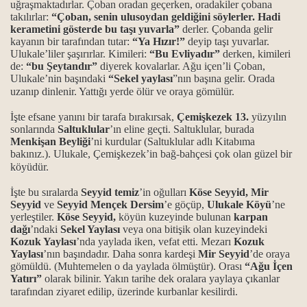
uğraşmaktadırlar. Çoban oradan geçerken, oradakiler çobana
takılırlar:
“Çoban, senin ulusoydan geldiğini söylerler. Hadi
kerametini gösterde bu taşı yuvarla”
derler. Çobanda gelir
ağı
kayanın bir tarafından tutar:
“Ya Hızır!”
deyip taşı yuvarlar.
Ulukale’liler şaşırırlar. Kimileri:
“Bu Evliyadır”
derken, kimileri
de:
“bu Şeytandır”
diyerek kovalarlar. Ağu içen’li Çoban,
Ulukale’nin başındaki
“Sekel yaylası
”nın başına gelir. Orada
uzanıp dinlenir. Yattığı yerde ölür ve oraya gömülür.
İşte efsane yanını bir tarafa bırakırsak,
Çemişkezek 13.
yüzyılın
sonlarında
Saltuklular
’ın eline geçti. Saltuklular, burada
Menkişan Beyliği
’ni kurdular (Saltuklular adlı Kitabıma
bakınız.). Ulukale, Çemişkezek’in bağ-bahçesi çok olan güzel bir
köyüdür.
İşte bu sıralarda
Seyyid temiz
’in oğulları
Köse Seyyid, Mir
Seyyid
ve
Seyyid Mençek Dersim
’e göçüp,
Ulukale Köyü
’ne
yerleştiler.
Köse Seyyid,
köyün kuzeyinde bulunan
karpan
dağı
’ndaki
Sekel Yaylası
veya ona bitişik olan kuzeyindeki
Kozuk Yaylası
’nda yaylada iken, vefat etti. Mezarı
Kozuk
cağı
Yaylası
’nın başındadır. Daha sonra kardeşi
Mir Seyyid
’de oraya
gömüldü. (Muhtemelen o da yaylada ölmüştür). Orası
“Ağu İçen
Yatırı”
olarak bilinir. Yakın tarihe dek oralara yaylaya çıkanlar
tarafından ziyaret edilip, üzerinde kurbanlar kesilirdi.