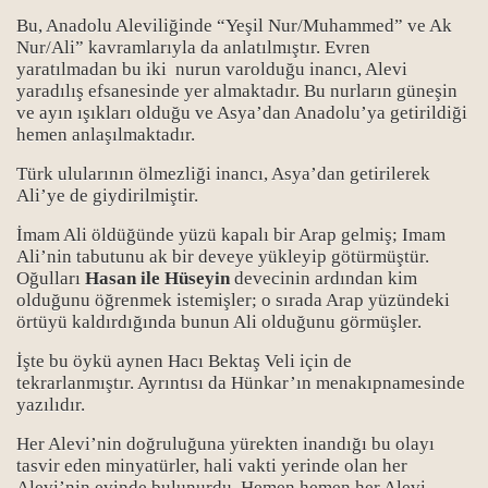
Bu, Anadolu Aleviliğinde “Yeşil Nur/Muhammed” ve Ak
Nur/Ali” kavramlarıyla da anlatılmıştır. Evren
yaratılmadan bu iki nurun varolduğu inancı, Alevi
yaradılış efsanesinde yer almaktadır. Bu nurların güneşin
ve ayın ışıkları olduğu ve Asya’dan Anadolu’ya getirildiği
hemen anlaşılmaktadır.
Türk ulularının ölmezliği inancı, Asya’dan getirilerek
Ali’ye de giydirilmiştir.
İmam Ali öldüğünde yüzü kapalı bir Arap gelmiş; Imam
Ali’nin tabutunu ak bir deveye yükleyip götürmüştür.
Oğulları
Hasan ile Hüseyin
devecinin ardından kim
olduğunu öğrenmek istemişler; o sırada Arap yüzündeki
örtüyü kaldırdığında bunun Ali olduğunu görmüşler.
İşte bu öykü aynen Hacı Bektaş Veli için de
tekrarlanmıştır. Ayrıntısı da Hünkar’ın menakıpnamesinde
yazılıdır.
Her Alevi’nin doğruluğuna yürekten inandığı bu olayı
tasvir eden minyatürler, hali vakti yerinde olan her
Alevi’nin evinde bulunurdu. Hemen hemen her Alevi