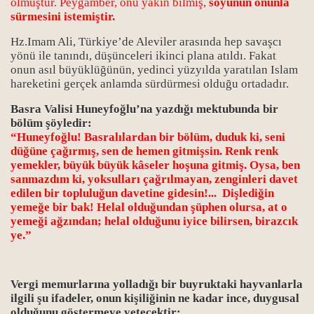
olmuştur. Peygamber, onu yakın bilmiş,
soyunun onunla
sürmesini istemiştir.
Hz.Imam Ali, Türkiye’de Aleviler arasında hep savaşcı
yönü ile tanındı, düşünceleri ikinci plana atıldı. Fakat
onun asıl büyüklüğünün, yedinci yüzyılda yaratılan Islam
hareketini gerçek anlamda sürdürmesi olduğu ortadadır.
Basra Valisi Huneyfoğlu’na yazdığı mektubunda bir
rı
bölüm şöyledir:
“Huneyfoğlu! Basralılardan bir bölüm, duduk ki, seni
düğüne çağırmış, sen de hemen gitmişsin. Renk renk
yemekler, büyük büyük kâseler hoşuna gitmiş. Oysa, ben
sanmazdım ki, yoksulları çağrılmayan, zenginleri davet
edilen bir topluluğun davetine gidesin!... Dişlediğin
yemeğe bir bak! Helal olduğundan şüphen olursa, at o
yemeği ağzından; helal olduğunu iyice bilirsen, birazcık
ye.”
Vergi memurlarına yolladığı bir buyruktaki hayvanlarla
ilgili şu ifadeler, onun kişiliğinin ne kadar ince, duygusal
olduğunu göstermeye yetecektir: