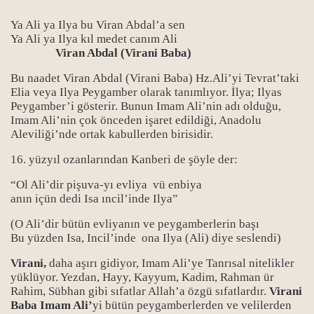
Ya Ali ya Ilya bu Viran Abdal’a sen
Ya Ali ya Ilya kıl medet canım Ali
Viran Abdal (Virani Baba)
Bu naadet Viran Abdal (Virani Baba) Hz.Ali’yi Tevrat’taki
Elia veya Ilya Peygamber olarak tanımlıyor. İlya; Ilyas
Peygamber’i gösterir. Bunun Imam Ali’nin adı olduğu,
Imam Ali’nin çok önceden işaret edildiği, Anadolu
Aleviliği’nde ortak kabullerden birisidir.
16. yüzyıl ozanlarından Kanberi de şöyle der:
“Ol Ali’dir pişuva-yı evliya vü enbiya
anın içün dedi Isa ıncil’inde Ilya”
(O Ali’dir bütün evliyanın ve peygamberlerin başı
Bu yüzden Isa, Incil’inde ona Ilya (Ali) diye seslendi)
Virani,
daha aşırı gidiyor, Imam Ali’ye Tanrısal nitelikler
yüklüyor. Yezdan, Hayy, Kayyum, Kadim, Rahman ür
Rahim, Sübhan gibi sıfatlar Allah’a özgü sıfatlardır.
Virani
Baba Imam Ali’
yi bütün peygamberlerden ve velilerden