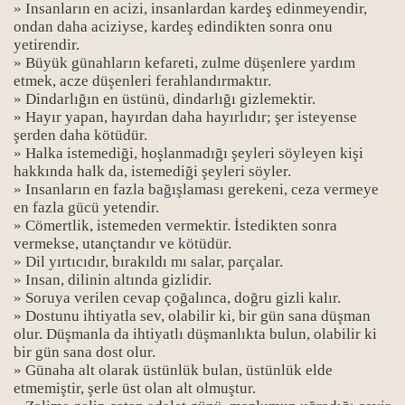
» Insanların en acizi, insanlardan kardeş edinmeyendir,
ondan daha aciziyse, kardeş edindikten sonra onu
yetirendir.
» Büyük günahların kefareti, zulme düşenlere yardım
etmek, acze düşenleri ferahlandırmaktır.
» Dindarlığın en üstünü, dindarlığı gizlemektir.
» Hayır yapan, hayırdan daha hayırlıdır; şer isteyense
şerden daha kötüdür.
» Halka istemediği, hoşlanmadığı şeyleri söyleyen kişi
hakkında halk da, istemediği şeyleri söyler.
» Insanların en fazla bağışlaması gerekeni, ceza vermeye
en fazla gücü yetendir.
» Cömertlik, istemeden vermektir. İstedikten sonra
vermekse, utançtandır ve kötüdür.
» Dil yırtıcıdır, bırakıldı mı salar, parçalar.
» Insan, dilinin altında gizlidir.
» Soruya verilen cevap çoğalınca, doğru gizli kalır.
» Dostunu ihtiyatla sev, olabilir ki, bir gün sana düşman
olur. Düşmanla da ihtiyatlı düşmanlıkta bulun, olabilir ki
bir gün sana dost olur.
» Günaha alt olarak üstünlük bulan, üstünlük elde
etmemiştir, şerle üst olan alt olmuştur.