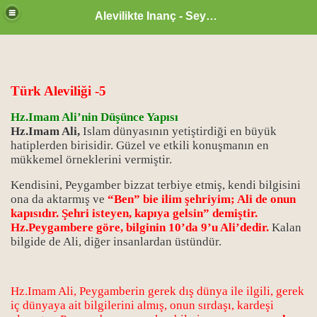
Alevilikte Inanç - Seyyid Hakkı
Türk Aleviliği -5
Hz.Imam Ali’nin Düşünce Yapısı
Hz.Imam Ali,
Islam dünyasının yetiştirdiği en büyük
hatiplerden birisidir. Güzel ve etkili konuşmanın en
mükkemel örneklerini vermiştir.
Kendisini, Peygamber bizzat terbiye etmiş, kendi bilgisini
ona da aktarmış ve
“Ben” bie ilim şehriyim; Ali de onun
kapısıdır. Şehri isteyen, kapıya gelsin” demiştir.
Hz.Peygambere göre, bilginin 10’da 9’u Ali’dedir.
Kalan
bilgide de Ali, diğer insanlardan üstündür.
zan ayı
Hz.Imam Ali, Peygamberin gerek dış dünya ile ilgili, gerek
iç dünyaya ait bilgilerini almış, onun sırdaşı, kardeşi