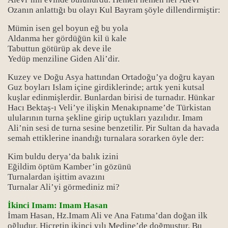
Ozanın anlattığı bu olayı Kul Bayram şöyle dillendirmiştir:
Mümin isen gel boyun eğ bu yola
Aldanma her gördüğün kil ü kale
Tabuttun götürüp ak deve ile
Yedüp menziline Giden Ali’dir.
Kuzey ve Doğu Asya hattından Ortadoğu’ya doğru kayan
Guz boyları Islam içine girdiklerinde; artık yeni kutsal
kuşlar edinmişlerdir. Bunlardan birisi de turnadır. Hünkar
Hacı Bektaş-ı Veli’ye ilişkin Menakıpname’de Türkistan
ulularının turna şekline girip uçtukları yazılıdır. Imam
Ali’nin sesi de turna sesine benzetilir. Pir Sultan da havada
semah ettiklerine inandığı turnalara sorarken öyle der:
Kim buldu derya’da balık izini
Eğildim öptüm Kamber’in gözünü
Turnalardan işittim avazını
Turnalar Ali’yi görmediniz mi?
İkinci Imam: Imam Hasan
İmam Hasan, Hz.Imam Ali ve Ana Fatıma’dan doğan ilk
oğludur. Hicretin ikinci yılı Medine’de doğmuştur. Bu