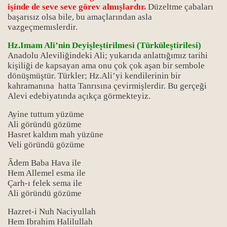
işinde de seve seve görev almışlardır.
Düzeltme çabaları
başarısız olsa bile, bu amaçlarından asla
vazgeçmemıslerdir.
Hz.Imam Ali’nin Deyişleştirilmesi (Türküleştirilesi)
Anadolu Aleviliğindeki Ali; yukarıda anlattığımız tarihi
kişiliği de kapsayan ama onu çok çok aşan bir sembole
dönüşmüştür. Türkler; Hz.Ali’yi kendilerinin bir
kahramanına hatta Tanrısına çevirmişlerdir. Bu gerçeği
Alevi edebiyatında açıkça görmekteyiz.
Ayine tuttum yüzüme
Ali göründü gözüme
Hasret kaldım mah yüzüne
Veli göründü gözüme
Âdem Baba Hava ile
Hem Allemel esma ile
Çarh-ı felek sema ile
Ali göründü gözüme
Hazret-i Nuh Naciyullah
Hem Ibrahim Halilullah