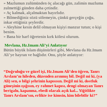
» Mazlumun zulümünden öç alacağı gün, zalimin mazluma
zulmettiği günden daha çetindir.
» Aç kalmak, alçalmaktan hayırlıdır.
» Bilmediğiniz sözü sölemeyin, çünkü gerçeğin çoğu,
inkar ettiğiniz şeylerdir.
» Aleyhine kesin delil olmayan kişiyi manzur tutun; o kişi
benim.
» Bana bir harf öğretenin kırk kölesi olurum.
Mevlana, Hz.Imam Ali’yi Anlatıyor
Bütün büyük Islam düşünürleri gibi, Mevlana da Hz.Imam
Ali’ye hayran ve bağlıdır. Onu, şöyle anlatıyor:
“Doğruluğu ve güzel işi, Hz.Imam Ali’den öğren, Tanrı
Arslanı’nı hileden, düzenden arınmış bil. Değil mi ki, (ya
Ali) sen, o bilgi şehrinin kapısısın. Değil mi ki, dostluk
güneşinin ışığısın, ey rahmet kapısı, dengi olmayan Tanrı
berigahı, kapanma, ebedi olarak açık kal... Yiğitlikte
Tanrı Arslanı’sın, erlikte ise kimsin, kim bilebilir ki?”