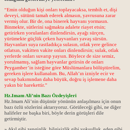
“Emin olduğun kişi onları toplayacaksa, tembih et, dişi
deveyi, sütünü tamah ederek almasın, yavrusuna zarar
vermiş olur. Bir de, ona binerek hayvanı yormasın.
Binmekte, sütlerini sağmakta adalete riayet etsin;
getirirken yorulanları dinlendirsin, ayağı sürçen,
yürümekte güçlük çeken hayvanları yavaş sürsün.
Hayvanları suya rastladıkça sulasın, otlak yere gelince
otlatsın, vakitten vakite onları dinlendirsin; sulak, otlak
yerlerde onları suvarıp yaysın. Böylece de size semiz,
yorulmamış, sağlam hayvanlar getirsin de onları
Peygamber’in isteğine göre Müslümanlara bölüştürelim,
gereken işlere kullanalım. Bu, Allah’ın izniyle ecir ve
sevap bakımından daha büyük, doğru iş işlemene daha
yakın bir harekettir.”
Hz.Imam Ali’nin Bazı Özdeyişleri
Hz.Imam Ali’nin düşünür yönünün anlaşılması için onun
bazı özlü sözlerini aktarıyoruz. Görüleceği gibi, ne diğer
halifeler ne başka biri, böyle derin görüşleri dile
getirmiştir.
» Akıl gibi zenginlik, bilgisizlik gibi yoksulluk, edep gibi