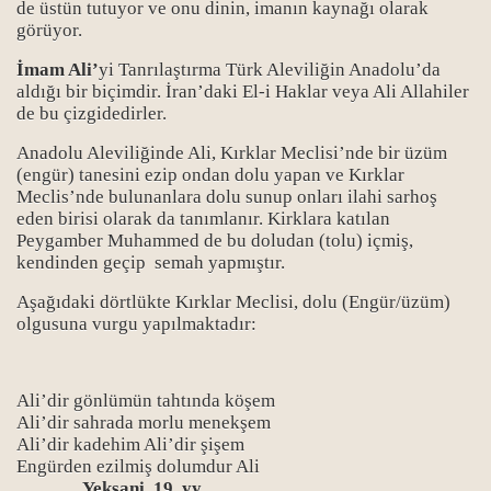
de üstün tutuyor ve onu dinin, imanın kaynağı olarak
görüyor.
İmam Ali’
yi Tanrılaştırma Türk Aleviliğin Anadolu’da
aldığı bir biçimdir. İran’daki El-i Haklar veya Ali Allahiler
de bu çizgidedirler.
Anadolu Aleviliğinde Ali, Kırklar Meclisi’nde bir üzüm
(engür) tanesini ezip ondan dolu yapan ve Kırklar
Meclis’nde bulunanlara dolu sunup onları ilahi sarhoş
eden birisi olarak da tanımlanır. Kirklara katılan
Peygamber Muhammed de bu doludan (tolu) içmiş,
kendinden geçip semah yapmıştır.
Aşağıdaki dörtlükte Kırklar Meclisi, dolu (Engür/üzüm)
olgusuna vurgu yapılmaktadır:
Ali’dir gönlümün tahtında köşem
Ali’dir sahrada morlu menekşem
Ali’dir kadehim Ali’dir şişem
Engürden ezilmiş dolumdur Ali
Yeksani, 19. yy.