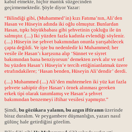
kabul etmekte, hiçbir mantık süzgecinden
geçirmemektedir. Şöyle diyor Yazar:
“Bilindiği gibi, (Muhammed’in) kızı Fatıma’nın, Ali’den
Hasan ve Hüseyin adında iki oğlu olmuştur. Bunlardan
Hasan, tıpkı büyükbabası gibi şehvetinin çokluğu ile ün
salmıştır. (....) Iki yüzden fazla kadınla evlendiği söylenir.
(....) Hüseyin ise şehvet bakımından onunla yarışabilecek
çapta değildi. Ve işte bu nedenledir ki Muhammed; her
vesile ile Hasan’ı karşısına alıp ‘Sünnet ve siyret
bakımından bana benziyorsun’ demekten zevk alır ve sırf
bu yüzden Hasan’ı Hüseyin’e tercih ettiğinianlatmak üzere
etrafındakilere; ‘Hasan benden, Hüseyin Ali’dendir’ derdi.
(....) Muhammed (....) Ali’den muhtemelen iki yüz kat fazla
şehvete sahiptir diye Hasan’ı örnek alınması gereken
erkek tipi olarak tanımlamış ve Hasan’a şehvet
bakımından benzemeyi iftihar vesilesi yapmıştır.”
Şimdi,
bu gözükara yalanın,
bu azgın iftiranın
üzerinde
biraz duralım. Ve peygambere düşmanlığın, yazarı nasıl
gülünç hale getirdiğini görelim.