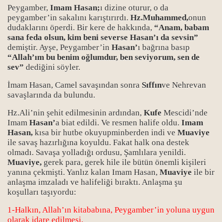
Peygamber,
Imam Hasan;
ı dizine oturur, o da
peygamber’in sakalını karıştırırdı.
Hz.Muhammed,
onun
dudaklarını öperdi. Bir kere de hakkında,
“Anam, babam
sana feda olsun, kim beni severse Hasan’ı da sevsin”
demiştir. Ayşe, Peygamber’in
Hasan’
ı bağrına basıp
“Allah’ım bu benim oğlumdur, ben seviyorum, sen de
sev”
dediğini söyler.
İmam Hasan, Camel savaşından sonra
Sıffın
ve Nehrevan
savaşlarında da bulundu.
Hz.Ali’nin şehit edilmesinin ardından,
Kufe
Mescidi’nde
Imam
Hasan’
a biat edildi. Ve resmen halife oldu.
Imam
Hasan,
kısa bir hutbe okuyupminberden indi ve
Muaviye
ile savaş hazırlığına koyuldu. Fakat halk ona destek
olmadı. Savaşa yolladığı ordusu, Şamlılara yenildi.
Muaviye,
gerek para, gerek hile ile bütün önemli kişileri
yanına çekmişti. Yanlız kalan Imam Hasan,
Muaviye
ile bir
anlaşma imzaladı ve halifeliği bıraktı. Anlaşma şu
koşulları taşıyordu:
1-Halkın, Allah’ın kitababına, Peygamber’in yoluna uygun
olarak idare edilmesi,