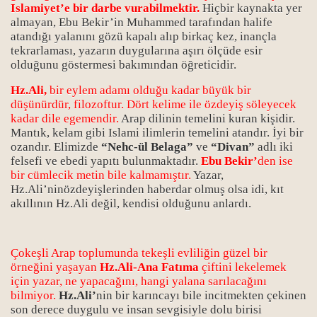
Islamiyet’e bir darbe vurabilmektir.
Hiçbir kaynakta yer
almayan, Ebu Bekir’in Muhammed tarafından halife
atandığı yalanını gözü kapalı alıp birkaç kez, inançla
tekrarlaması, yazarın duygularına aşırı ölçüde esir
olduğunu göstermesi bakımından öğreticidir.
Hz.Ali,
bir eylem adamı olduğu kadar büyük bir
düşünürdür, filozoftur. Dört kelime ile özdeyiş söleyecek
kadar dile egemendir.
Arap dilinin temelini kuran kişidir.
Mantık, kelam gibi Islami ilimlerin temelini atandır. İyi bir
ozandır. Elimizde
“Nehc-ül Belaga”
ve
“Divan”
adlı iki
felsefi ve ebedi yapıtı bulunmaktadır.
Ebu Bekir’
den ise
bir cümlecik metin bile kalmamıştır.
Yazar,
Hz.Ali’ninözdeyişlerinden haberdar olmuş olsa idi, kıt
akıllının Hz.Ali değil, kendisi olduğunu anlardı.
Çokeşli Arap toplumunda tekeşli evliliğin güzel bir
örneğini yaşayan
Hz.Ali-Ana Fatıma
çiftini lekelemek
için yazar, ne yapacağını, hangi yalana sarılacağını
bilmiyor.
Hz.Ali’
nin bir karıncayı bile incitmekten çekinen
son derece duygulu ve insan sevgisiyle dolu birisi