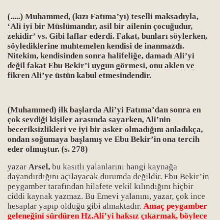
(.....) Muhammed, (kızı Fatıma’yı) teselli maksadıyla,
‘Ali iyi bir Müslümandır, asil bir ailenin çocuğudur,
zekidir’ vs. Gibi laflar ederdi. Fakat, bunları söylerken,
söylediklerine muhtemelen kendisi de inanmazdı.
Nitekim, kendisinden sonra halifeliğe, damadı Ali’yi
değil fakat Ebu Bekir’i uygun görmesi, onu aklen ve
fikren Ali’ye üstün kabul etmesindendir.
(Muhammed) ilk başlarda Ali’yi Fatıma’dan sonra en
çok sevdiği kişiler arasında sayarken, Ali’nin
beceriksizlikleri ve iyi bir asker olmadığını anladıkça,
ondan soğumaya başlamış ve Ebu Bekir’in ona tercih
eder olmuştur. (s. 278)
yazar
Arsel,
bu kasıtlı yalanlarını hangi kaynağa
dayandırdığını açılayacak durumda değildir. Ebu Bekir’in
peygamber tarafından hilafete vekil kılındığını hiçbir
ciddi kaynak yazmaz. Bu Emevi yalanını, yazar, çok ince
hesaplar yapıp olduğu gibi almaktadır.
Amaç peygamber
geleneğini sürdüren Hz.Ali’yi haksız çıkarmak, böylece