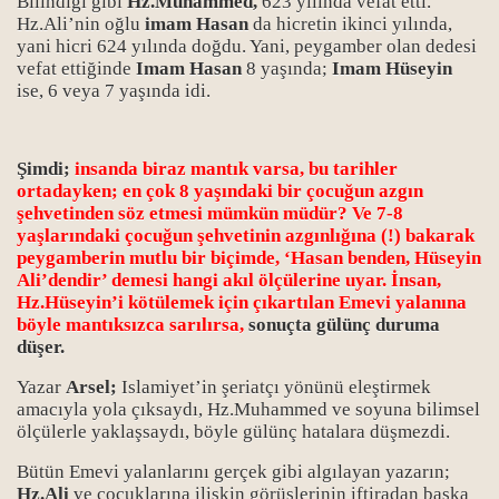
Bilindiği gibi
Hz.Muhammed,
623 yılında vefat etti.
Hz.Ali’nin oğlu
imam Hasan
da hicretin ikinci yılında,
yani hicri 624 yılında doğdu. Yani, peygamber olan dedesi
vefat ettiğinde
Imam Hasan
8 yaşında;
Imam Hüseyin
ise, 6 veya 7 yaşında idi.
Şimdi;
insanda biraz mantık varsa, bu tarihler
ortadayken; en çok 8 yaşındaki bir çocuğun azgın
şehvetinden söz etmesi mümkün müdür? Ve 7-8
yaşlarındaki çocuğun şehvetinin azgınlığına (!) bakarak
peygamberin mutlu bir biçimde, ‘Hasan benden, Hüseyin
Ali’dendir’ demesi hangi akıl ölçülerine uyar. İnsan,
Hz.Hüseyin’i kötülemek için çıkartılan Emevi yalanına
böyle mantıksızca sarılırsa,
sonuçta gülünç duruma
düşer.
Yazar
Arsel;
Islamiyet’in şeriatçı yönünü eleştirmek
amacıyla yola çıksaydı, Hz.Muhammed ve soyuna bilimsel
ölçülerle yaklaşsaydı, böyle gülünç hatalara düşmezdi.
Bütün Emevi yalanlarını gerçek gibi algılayan yazarın;
Hz.Ali
ve çocuklarına ilişkin görüşlerinin iftiradan başka