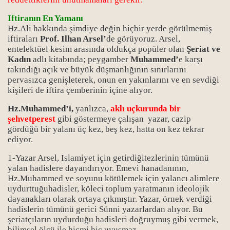
Iftiranın En Yamanı
Hz.Ali hakkında şimdiye değin hiçbir yerde görülmemiş
iftiraları
Prof. Ilhan Arsel’
de görüyoruz. Arsel,
entelektüel kesim arasında oldukça popüler olan
Şeriat ve
Kadın
adlı kitabında; peygamber
Muhammed’
e karşı
takındığı açık ve büyük düşmanlığının sınırlarını
pervasızca genişleterek, onun en yakınlarını ve en sevdiği
kişileri de iftira çemberinin içine alıyor.
Hz.Muhammed’i,
yanlızca,
aklı uçkurunda bir
şehvetperest
gibi göstermeye çalışan yazar, cazip
gördüğü bir yalanı üç kez, beş kez, hatta on kez tekrar
ediyor.
1-Yazar Arsel, Islamiyet için getirdiğitezlerinin tümünü
yalan hadislere dayandırıyor. Emevi hanadanının,
Hz.Muhammed ve soyunu kötülemek için yalancı alimlere
uydurttuğuhadisler, köleci toplum yaratmanın ideolojik
dayanakları olarak ortaya çıkmıştır. Yazar, örnek verdiği
hadislerin tümünü gerici Sünni yazarlardan alıyor. Bu
şeriatçıların uydurduğu hadisleri doğruymuş gibi vermek,
bilimsel ölçü ile hiçmi hiç uyuşmaz.