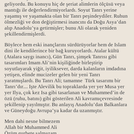
geliyordu. Bu konuyu hiç de şeriat alimlerin ölçüsü veya
mantığı ile değerlendirmiyorlardı. Soyut Tanrı yerine
yaşamış ve yaşamakta olan bir Tanrı peşindeydiler. Ruhun
ölmezliği ve don değiştirmesi inancını da Doğu Asya’dan
alıp Anadolu’ya getirmişler; bunu Ali olarak yeniden
şekillendirmişlerdi.
Böylece hem eski inançlarını sürdürüyorlar hem de Islam
dini ile kendilerince bir bağ kuruyorlardı. Atalar kültü
(Atalara saygı inancı), Gün Tanrı, şimşek Tanrısı gibi
tasarımları Imam Ali’nin kişiliğinde birleştirip
soyutlayarak yiğit, iyiliksever, darda kalanların imdadına
yetişen, elinde mucizeler gelen bir yeni Tanrı
yaratmışlardı. Bu Tanrı Ali; tamamne Türk tasarımı bir
Tanrı’dır.... Işte Alevilik bu topraklarda yer yer Musa yer
yer Ilya, çok kez Isa gibi tasarlanan ve Muhammed’in de
özü (ruhu, batını) gibi gösterilen Ali kavramıçevresinde
şekillenip yayılmıştır. Bu anlayış Anadolu’dan Balkanlara
ve Güneydoğu Avrupa’ya kadar da uzanmıştır.
Men dahi nesne bilmezem
Allah bir Muhammed Ali
Özüm gurbete salmazam