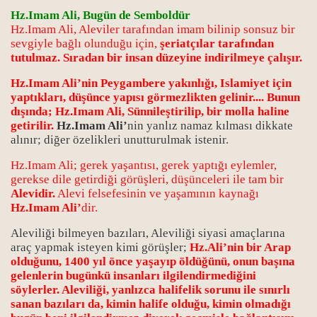
Hz.Imam Ali, Bugün de Semboldür
Hz.Imam Ali, Aleviler tarafından imam bilinip sonsuz bir
sevgiyle bağlı olunduğu için,
şeriatçılar tarafından
tutulmaz. Sıradan bir insan düzeyine indirilmeye çalışır.
Hz.Imam Ali’nin Peygambere yakınlığı, Islamiyet için
yaptıkları, düşünce yapısı görmezlikten gelinir.... Bunun
dışında; Hz.Imam Ali, Sünnileştirilip, bir molla haline
getirilir.
Hz.Imam Ali’
nin yanlız namaz kılması dikkate
alınır; diğer özelikleri unutturulmak istenir.
Hz.Imam Ali; gerek yaşantısı, gerek yaptığı eylemler,
gerekse dile getirdiği görüşleri, düşünceleri ile tam bir
Alevidir.
Alevi felsefesinin ve yaşamının kaynağı
Hz.Imam Ali’
dir.
Aleviliği bilmeyen bazıları, Aleviliği siyasi amaçlarına
araç yapmak isteyen kimi görüşler;
Hz.Ali’nin bir Arap
olduğunu, 1400 yıl önce yaşayıp öldüğünü, onun başına
gelenlerin bugünkü insanları ilgilendirmediğini
söylerler. Aleviliği, yanlızca halifelik sorunu ile sınırlı
sanan bazıları da, kimin halife olduğu, kimin olmadığı