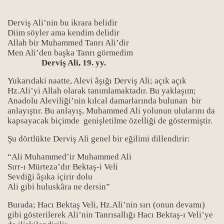
Derviş Ali’nin bu ikrara belidir
Diim söyler ama kendim delidir
Allah bir Muhammed Tanrı Ali’dir
Men Ali’den başka Tanrı görmedim
Derviş Ali, 19. yy.
Yukarıdaki naatte, Alevi âşığı Derviş Ali; açık açık
Hz.Ali’yi Allah olarak tanımlamaktadır. Bu yaklaşım;
Anadolu Aleviliği’nin kılcal damarlarında bulunan bir
anlayıştır. Bu anlayış, Muhammed Ali yolunun ulularını da
kapsayacak biçimde genişletilme özelliği de göstermiştir.
Şu dörtlükte Derviş Ali genel bir eğilimi dillendirir:
“Ali Muhammed’ir Muhammed Ali
Sırr-ı Mürteza’dır Bektaş-i Veli
Sevdiği âşıka içirir dolu
Ali gibi huluskâra ne dersin”
Burada; Hacı Bektaş Veli, Hz.Ali’nin sırı (onun devamı)
gibi gösterilerek Ali’nin Tanrısallığı Hacı Bektaş-ı Veli’ye