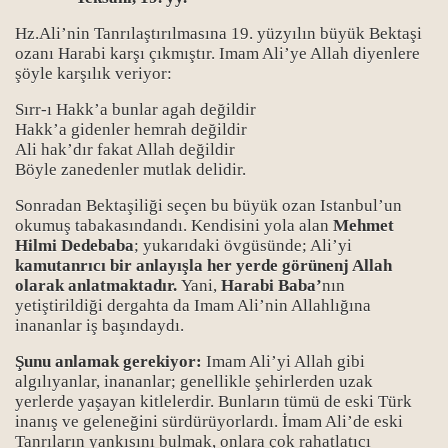
Hz.Ali’nin Tanrılaştırılmasına 19. yüzyılın büyük Bektaşi
ozanı Harabi karşı çıkmıştır. Imam Ali’ye Allah diyenlere
şöyle karşılık veriyor:
Sırr-ı Hakk’a bunlar agah değildir
Hakk’a gidenler hemrah değildir
Ali hak’dır fakat Allah değildir
Böyle zanedenler mutlak delidir.
Sonradan Bektaşiliği seçen bu büyük ozan Istanbul’un
okumuş tabakasındandı. Kendisini yola alan
Mehmet
Hilmi Dedebaba
;
yukarıdaki övgüsünde; Ali’yi
kamutanrıcı bir anlayışla her yerde görünenj Allah
olarak anlatmaktadır.
Yani,
Harabi Baba’
nın
yetiştirildiği dergahta da Imam Ali’nin Allahlığına
inananlar iş başındaydı.
Şunu anlamak gerekiyor:
Imam Ali’yi Allah gibi
algılıyanlar, inananlar; genellikle şehirlerden uzak
yerlerde yaşayan kitlelerdir.
Bunların tümü de eski Türk
inanış ve geleneğini sürdürüyorlardı. İmam Ali’de eski
Tanrıların yankısını bulmak, onlara çok rahatlatıcı