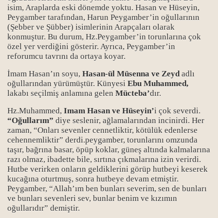
isim, Araplarda eski dönemde yoktu. Hasan ve Hüseyin,
Peygamber tarafından, Harun Peygamber’in oğullarının
(Şebber ve Şübber) isimlerinin Arapçaları olarak
konmuştur. Bu durum, Hz.Peygamber’in torunlarına çok
özel yer verdiğini gösterir. Ayrıca, Peygamber’in
reforumcu tavrını da ortaya koyar.
İmam Hasan’ın soyu,
Hasan-ül Müsenna ve Zeyd
adlı
oğullarından yürümüştür. Künyesi
Ebu Muhammed,
lakabı seçilmiş anlamına gelen
Mücteba’
dır.
Hz.Muhammed,
Imam Hasan ve Hüseyin’
i çok severdi.
“Oğullarım”
diye seslenir, ağlamalarından incinirdi. Her
zaman, “Onları sevenler cennetliktir, kötülük edenlerse
cehennemliktir” derdi.peygamber, torunlarını omzunda
taşır, bağrına basar, öpüp koklar, güneş altında kalmalarına
razı olmaz, ibadette bile, sırtına çıkmalarına izin verirdi.
Hutbe verirken onların geldiklerini görüp hutbeyi keserek
kucağına oturtmuş, sonra hutbeye devam etmiştir.
Peygamber, “Allah’ım ben bunları severim, sen de bunları
ve bunları sevenleri sev, bunlar benim ve kızımın
oğullarıdır” demiştir.