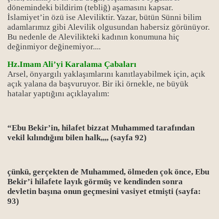
dönemindeki bildirim (tebliğ) aşamasını kapsar.
İslamiyet’in özü ise Aleviliktir. Yazar, bütün Sünni bilim
adamlarımız gibi Alevilik olgusundan habersiz görünüyor.
Bu nedenle de Alevilikteki kadının konumuna hiç
değinmiyor değinemiyor....
Hz.Imam Ali’yi Karalama Çabaları
Arsel, önyargılı yaklaşımlarını kanıtlayabilmek için, açık
açık yalana da başvuruyor. Bir iki örnekle, ne büyük
hatalar yaptığını açıklayalım:
“Ebu Bekir’in, hilafet bizzat Muhammed tarafından
vekil kılındığını bilen halk,,,, (sayfa 92)
çünkü, gerçekten de Muhammed, ölmeden çok önce, Ebu
Bekir’i hilafete layık görmüş ve kendinden sonra
devletin başına onun geçmesini vasiyet etmişti (sayfa:
93)