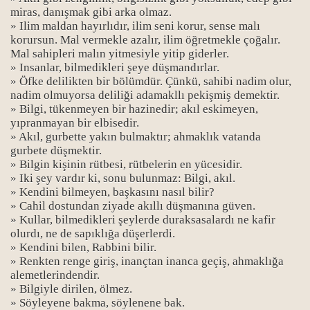
miras, danışmak gibi arka olmaz.
» Ilim maldan hayırlıdır, ilim seni korur, sense malı
korursun. Mal vermekle azalır, ilim öğretmekle çoğalır.
Mal sahipleri malın yitmesiyle yitip giderler.
» Insanlar, bilmedikleri şeye düşmandırlar.
» Öfke delilikten bir bölümdür. Çünkü, sahibi nadim olur,
nadim olmuyorsa deliliği adamakllı pekişmiş demektir.
» Bilgi, tükenmeyen bir hazinedir; akıl eskimeyen,
yıpranmayan bir elbisedir.
» Akıl, gurbette yakın bulmaktır; ahmaklık vatanda
gurbete düşmektir.
» Bilgin kişinin rütbesi, rütbelerin en yücesidir.
» Iki şey vardır ki, sonu bulunmaz: Bilgi, akıl.
» Kendini bilmeyen, başkasını nasıl bilir?
» Cahil dostundan ziyade akıllı düşmanına güven.
» Kullar, bilmedikleri şeylerde duraksasalardı ne kafir
olurdı, ne de sapıklığa düşerlerdi.
» Kendini bilen, Rabbini bilir.
» Renkten renge giriş, inançtan inanca geçiş, ahmaklığa
alemetlerindendir.
» Bilgiyle dirilen, ölmez.
» Söyleyene bakma, söylenene bak.