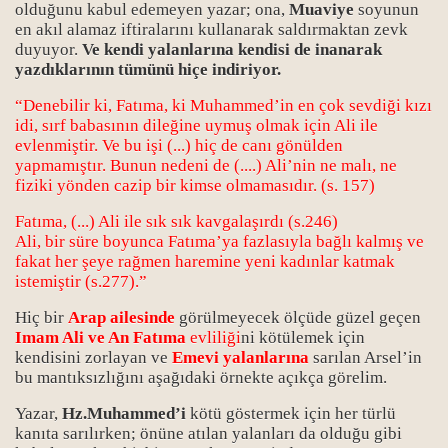
olduğunu kabul edemeyen yazar; ona,
Muaviye
soyunun
en akıl alamaz iftiralarını kullanarak saldırmaktan zevk
duyuyor.
Ve kendi yalanlarına kendisi de inanarak
yazdıklarının tümünü hiçe indiriyor.
“Denebilir ki, Fatıma, ki Muhammed’in en çok sevdiği kızı
idi, sırf babasının dileğine uymuş olmak için Ali ile
evlenmiştir. Ve bu işi (...) hiç de canı gönülden
yapmamıştır. Bunun nedeni de (....) Ali’nin ne malı, ne
fiziki yönden cazip bir kimse olmamasıdır. (s. 157)
Fatıma, (...) Ali ile sık sık kavgalaşırdı (s.246)
Ali, bir süre boyunca Fatıma’ya fazlasıyla bağlı kalmış ve
fakat her şeye rağmen haremine yeni kadınlar katmak
istemiştir (s.277).”
Hiç bir
Arap ailesinde
görülmeyecek ölçüde güzel geçen
Imam Ali ve An Fatıma
evliliği
ni kötülemek için
kendisini zorlayan ve
Emevi yalanlarına
sarılan Arsel’in
bu mantıksızlığını aşağıdaki örnekte açıkça görelim.
Yazar,
Hz.Muhammed’i
kötü göstermek için her türlü
kanıta sarılırken; önüne atılan yalanları da olduğu gibi