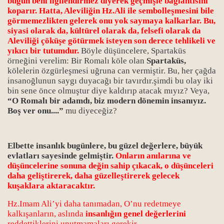
bugün beni ilgilendirmez diyerek geçmişle bağlantısını
koparır. Hatta, Aleviliğin Hz.Ali ile sembolleşmesini bile
görmemezlikten gelerek onu yok saymaya kalkarlar. Bu,
siyasi olarak da, kültürel olarak da, felsefi olarak da
Aleviliği çöküşe götürmek isteyen son derece tehlikeli ve
yıkıcı bir tutumdur.
Böyle düşüncelere, Spartaküs
örneğini verelim: Bir Romalı köle olan
Spartaküs,
kölelerin özgürleşmesi uğruna can vermiştir. Bu, her çağda
insanoğlunun saygı duyacağı bir tavırdır.şimdi bu olay iki
bin sene önce olmuştur diye kaldırıp atacak mıyız? Veya,
“O Romalı bir adamdı, biz modern dönemin insanıyız.
Boş ver onu....”
mu diyeceğiz?
Elbette insanlık bugünlere, bu güzel değerlere, büyük
evlatları sayesinde gelmiştir.
Onların anılarına ve
düşüncelerine sonuna değin sahip çıkacak, o düşünceleri
daha geliştirerek, daha güzelleştirerek gelecek
kuşaklara aktaracaktır.
Hz.Imam Ali’yi daha tanımadan, O’nu redetmeye
kalkışanların, aslında
insanlığın genel değerlerini
reddettiklerini unutmamaları gerekir.