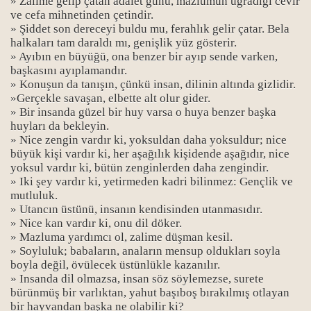
» Zalime gelip çatan adalet günü, mazlumun uğradığı cevir
ve cefa mihnetinden çetindir.
Bücher
» Şiddet son dereceyi buldu mu, ferahlık gelir çatar. Bela
halkaları tam daraldı mı, genişlik yüz gösterir.
» Ayıbın en büyüğü, ona benzer bir ayıp sende varken,
başkasını ayıplamandır.
» Konuşun da tanışın, çünkü insan, dilinin altında gizlidir.
»Gerçekle savaşan, elbette alt olur gider.
» Bir insanda güzel bir huy varsa o huya benzer başka
huyları da bekleyin.
» Nice zengin vardır ki, yoksuldan daha yoksuldur; nice
büyük kişi vardır ki, her aşağılık kişidende aşağıdır, nice
yoksul vardır ki, bütün zenginlerden daha zengindir.
» Iki şey vardır ki, yetirmeden kadri bilinmez: Gençlik ve
mutluluk.
» Utancın üstünü, insanın kendisinden utanmasıdır.
» Nice kan vardır ki, onu dil döker.
» Mazluma yardımcı ol, zalime düşman kesil.
» Soyluluk; babaların, anaların mensup oldukları soyla
boyla değil, övülecek üstünlükle kazanılır.
» Insanda dil olmazsa, insan söz söylemezse, surete
bürünmüş bir varlıktan, yahut başıboş bırakılmış otlayan
bir hayvandan başka ne olabilir ki?