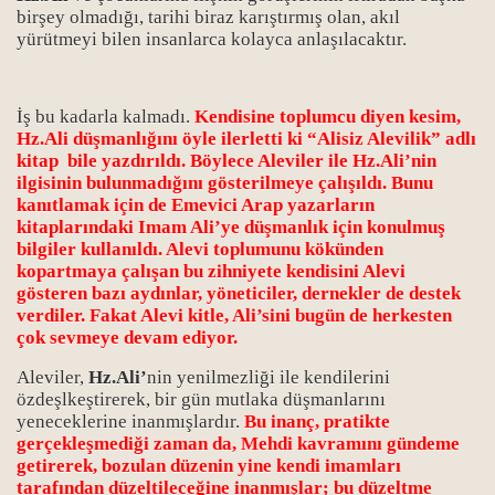
birşey olmadığı, tarihi biraz karıştırmış olan, akıl
yürütmeyi bilen insanlarca kolayca anlaşılacaktır.
İş bu kadarla kalmadı.
Kendisine toplumcu diyen kesim,
Hz.Ali düşmanlığını öyle ilerletti ki “Alisiz Alevilik” adlı
kitap bile yazdırıldı. Böylece Aleviler ile Hz.Ali’nin
ilgisinin bulunmadığını gösterilmeye çalışıldı. Bunu
kanıtlamak için de Emevici Arap yazarların
kitaplarındaki Imam Ali’ye düşmanlık için konulmuş
bilgiler kullanıldı. Alevi toplumunu kökünden
kopartmaya çalışan bu zihniyete kendisini Alevi
gösteren bazı aydınlar, yöneticiler, dernekler de destek
verdiler. Fakat Alevi kitle, Ali’sini bugün de herkesten
çok sevmeye devam ediyor.
Aleviler,
Hz.Ali’
nin yenilmezliği ile kendilerini
özdeşlkeştirerek, bir gün mutlaka düşmanlarını
yeneceklerine inanmışlardır.
Bu inanç, pratikte
gerçekleşmediği zaman da, Mehdi kavramını gündeme
getirerek, bozulan düzenin yine kendi imamları
tarafından düzeltileceğine inanmışlar; bu düzeltme