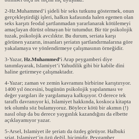
2-Hz.Muhammed’i şideli bir seks tutkunu göstermek, onun
gerçekleştirdiği işleri, halkın kafasında halen egemen olan
seks karşıtı feodal şartlanmadan yararlanarak kötülemeyi
amaçlayan dürüst olmayan bir tutumdur. Bir tür psikolojik
tuzak, psikolojik avcılıktır. Bu durum, seriata karşı
görünen yazarın, insanları şeriatın şartlandırmalarına göre
yakalamaya ve yönlendirmeye çalışmasının örneğidir.
3-Yazar,
Hz.Muhammed’
i Arap peygamberi diye
tanımlayarak, Islamiyet’i Yahudilik gibi bir kabile dini
haline getirmeye çalışmaktadır.
4-Yazar; zaman ve zemin kavramını birbirine karıştırıyor.
1400 yıl öncesini, bugünün psikolojik yapılanması ve
değer yargıları ile yargılamaya kalkışıyor. O derece tek
taraflı davranıyor ki, Islamiyet hakkında, koskoca kitapta
tek olumlu söz bulamıyoruz. Böylece kötü bir akımın (!)
nasıl olup da bu derece yaygınlık kazandığını da elbette
açıklayamıyor yazar.
5-Arsel, Islamiyet ile şeriatı da özdeş görüyor. Halbuki
şriat, Islamiyet’in özü değil, biçimidir. Peygamber