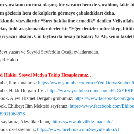
m yaratanın nuruna ulaşmış bir yaratıcı hem de yaratılmış fakir bi
m gözlerin hem de kalplerin görmeye çabaladıkları deha.
tır?
kkında yüzyıllardır “Sırrı hakikatine ermedik” denilen Veliyullah
lar, ünlü araştırmacılar derler ki: “Eğer denizler mürekkep, büt
i…
arı yazıcı olsalar, Cin tayfası da hesap tutsalar; Ya Ali, senin fazile
bolik gün, 21 Ramazan’dır…
sıdır…
e Nevruz bayramıdır…
Beyt yazarı ve Seyyid Seyfeddin Ocağı evlatlarından,
yid Hakkı=
id Hakkı, Sosyal Medya Takip Hesaplarımız…
be, ilim kanalımız:
https://www.youtube.com/user/YediDeryaSohbeti
ube, Hakk Dergahı TV :
https://www.youtube.com/channel/UCiYF
ook, Alevi Hizmet Dergahı grubumuz:
https://www.facebook.com/gr
nları
ok, Ehlibeyt Ilim Mektebi sayfamız;
https://www.facebook.com/Ehli
39911064876
ayfamız, Alevilikte Inanç;
https://www.alevilikte-inanc.de/
ook özel sayfamız;
https://www.facebook.com/SeyyidHakkiAL