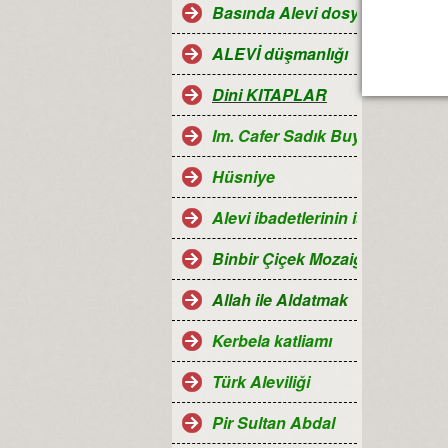
Basında Alevi dosyaları
ALEVİ düşmanlığı
Dini KITAPLAR
Im. Cafer Sadık Buyruğu
Hüsniye
Alevi ibadetlerinin islamdaki ye
Binbir Çiçek Mozaiği Alevilik
Allah ile Aldatmak
Kerbela katliamı
Türk Aleviliği
Pir Sultan Abdal