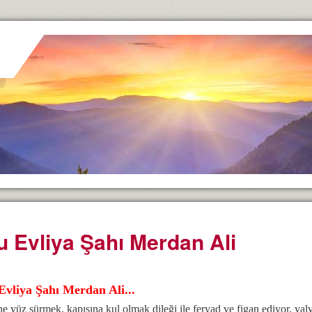
u Evliya Şahı Merdan Ali
Evliya Şahı Merdan Ali...
ne yüz sürmek, kapısına kul olmak dileği ile feryad ve figan ediyor, yal