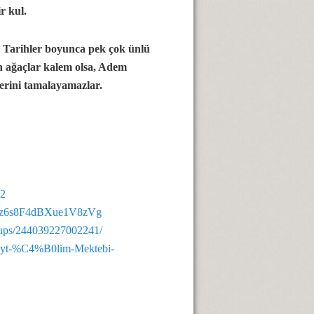
r kul.
. Tarihler boyunca pek çok ünlü
ün ağaçlar kalem olsa, Adem
tlerini tamalayamazlar.
62
RPz6s8F4dBXue1V8zVg
oups/244039227002241/
beyt-%C4%B0lim-Mektebi-