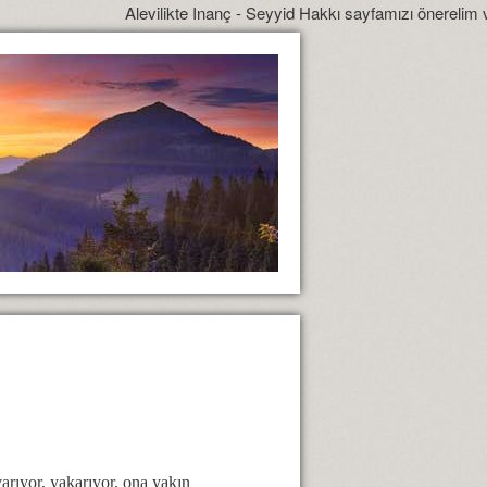
Alevilikte Inanç - Seyyid Hakkı sayfamızı önerelim ve yönl
varıyor, yakarıyor, ona yakın