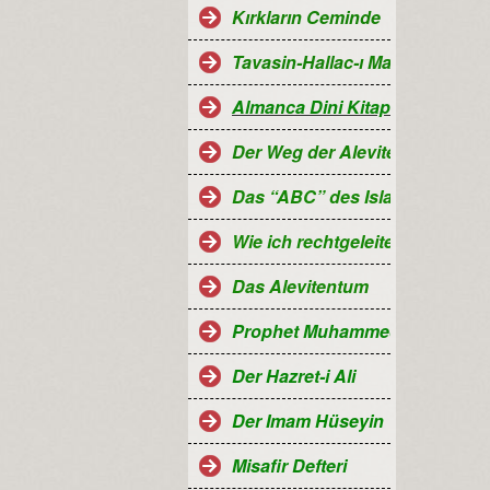
Kırkların Ceminde
Tavasin-Hallac-ı Mansur
Almanca Dini Kitaplar-Religiö
Der Weg der Aleviten...
Das “ABC” des Islam
Wie ich rechtgeleitet wurde
Das Alevitentum
Prophet Muhammed
Der Hazret-i Ali
Der Imam Hüseyin
Misafir Defteri