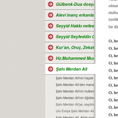
Gülbenk-Dua dosyası
olman
muhab
Alevi inanç erkanları
özeli
Seyyid Hakkı nefesleri
bir di
Seyyid Seyfeddin Ocağı...
O, he
Kur’an, Oruç, Zekat, Hac ve Ra
O, he
O, he
Hz.Muhammed Mustafa
O, h
Şahı Merdan Ali
O, h
Şahı Merdan Ali'nin hayatı
O, he
Şahı Merdan Ali‘den manalı sözler…
O, h
Şahı Merdan Ali'nin hutbelerinden bazı böl
O, he
Şahı Merdan Ali'nin öğütleri
O, he
Şahı Merdan Ali'ye, saydılar bizi.
O, h
Ulu Evliya Şahı Merdan Ali
O, h
Şahı Merdan Ali, Allah mıdır?