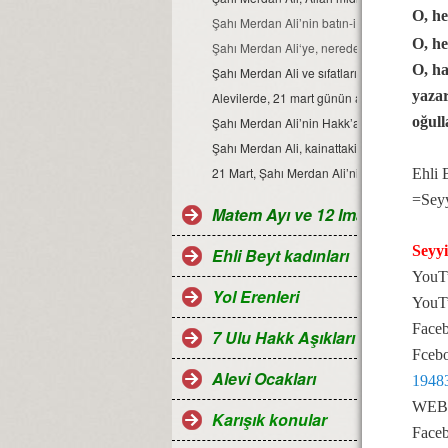
O, he
Şahı Merdan Ali’nin batın-i yorumu...
O, he
Şahı Merdan Ali‘ye, nerede suikast yapılmış
O, ha
Şahı Merdan Ali ve sıfatları.
yazar
Alevilerde, 21 mart günün anlam ve önem
oğull
Şahı Merdan Ali’nin Hakk’a yürüdüğü sem
Şahı Merdan Ali, kainattaki varlıkların ayna
21 Mart, Șahı Merdan Ali’nin zuhur günü v
Ehli 
=Sey
Matem Ayı ve 12 Imamlar
Seyy
Ehli Beyt kadınları
YouTu
Yol Erenleri
YouT
Faceb
7 Ulu Hakk Aşıkları ve Halk oza
Fcebo
Alevi Ocakları
1948
WEB s
Karışık konular
Faceb