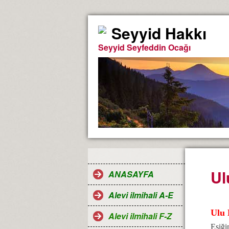
Seyyid Hakkı
Seyyid Seyfeddin Ocağı
Ul
ANASAYFA
Alevi ilmihali A-E
Ulu 
Alevi ilmihali F-Z
Eşiği