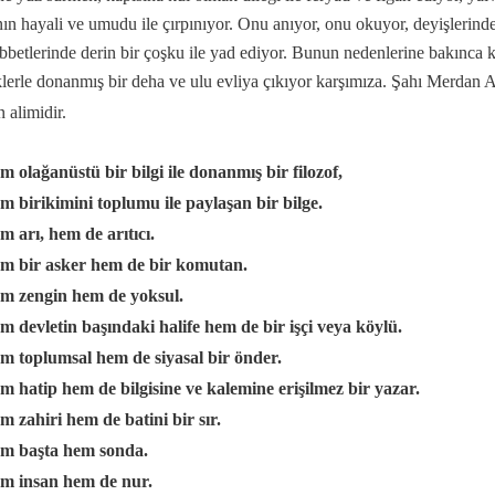
ın hayali ve umudu ile çırpınıyor. Onu anıyor, onu okuyor, deyişlerinde
betlerinde derin bir çoşku ile yad ediyor. Bunun nedenlerine bakınca 
klerle donanmış bir deha ve ulu evliya çıkıyor karşımıza. Şahı Merdan
n alimidir.
m olağanüstü bir bilgi ile donanmış bir filozof,
mazan ayı
m birikimini toplumu ile paylaşan bir bilge.
m arı, hem de arıtıcı.
em bir asker hem de bir komutan.
em zengin hem de yoksul.
m devletin başındaki halife hem de bir işçi
veya köylü.
em toplumsal
hem de siyasal bir önder.
ümler
m hatip hem de bilgisine ve kalemine erişilmez bir yazar.
m zahiri hem de batini bir sır.
em başta hem sonda.
em insan hem de nur.