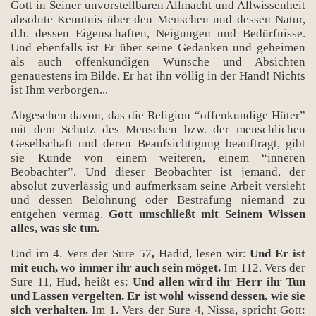
Gott in Seiner unvorstellbaren Allmacht und Allwissenheit
absolute Kenntnis über den Menschen und dessen Natur,
d.h. dessen Eigenschaften, Neigungen und Bedürfnisse.
Und ebenfalls ist Er über seine Gedanken und geheimen
als auch offenkundigen Wünsche und Absichten
genauestens im Bilde. Er hat ihn völlig in der Hand! Nichts
ist Ihm verborgen...
Abgesehen davon, das die Religion “offenkundige Hüter”
mit dem Schutz des Menschen bzw. der menschlichen
Gesellschaft und deren Beaufsichtigung beauftragt, gibt
sie Kunde von einem weiteren, einem “inneren
Beobachter”. Und dieser Beobachter ist jemand, der
absolut zuverlässig und aufmerksam seine Arbeit versieht
und dessen Belohnung oder Bestrafung niemand zu
entgehen vermag.
Gott umschließt mit Seinem Wissen
alles, was sie tun.
Und im 4. Vers der Sure 57
,
Hadid, lesen wir:
Und Er ist
mit euch, wo immer ihr auch sein möget.
Im 112. Vers der
Sure 11, Hud, heißt es:
Und allen wird ihr Herr ihr Tun
und Lassen vergelten. Er ist wohl wissend dessen, wie sie
sich verhalten.
Im 1. Vers der Sure 4, Nissa, spricht Gott: