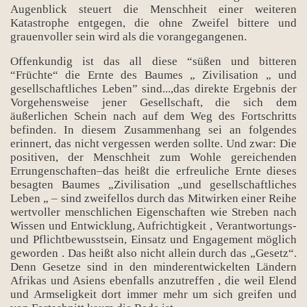
Augenblick steuert die Menschheit einer weiteren
Katastrophe entgegen, die ohne Zweifel bittere und
grauenvoller sein wird als die vorangegangenen.
Offenkundig ist das all diese “süßen und bitteren
“Früchte“ die Ernte des Baumes „ Zivilisation „ und
gesellschaftliches Leben” sind...,das direkte Ergebnis der
Vorgehensweise jener Gesellschaft, die sich dem
äußerlichen Schein nach auf dem Weg des Fortschritts
befinden. In diesem Zusammenhang sei an folgendes
erinnert, das nicht vergessen werden sollte. Und zwar: Die
positiven, der Menschheit zum Wohle gereichenden
Errungenschaften–das heißt die erfreuliche Ernte dieses
besagten Baumes „Zivilisation „und gesellschaftliches
Leben „ – sind zweifellos durch das Mitwirken einer Reihe
wertvoller menschlichen Eigenschaften wie Streben nach
Wissen und Entwicklung, Aufrichtigkeit , Verantwortungs-
und Pflichtbewusstsein, Einsatz und Engagement möglich
geworden . Das heißt also nicht allein durch das „Gesetz“.
Denn Gesetze sind in den minderentwickelten Ländern
Afrikas und Asiens ebenfalls anzutreffen , die weil Elend
und Armseligkeit dort immer mehr um sich greifen und