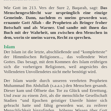
Wie Gott im 213. Vers der Sure 2, Baqarah, sagt:
Das
Menschengeschlecht war ursprünglich eine einzige
Gemeinde. Dann, nachdem es uneins geworden war,
ernannte Gott Allah - die Propheten als Bringer froher
Botschaft und als Warner. Und sandte mit ihnen das
Buch mit der Wahrheit, um zwischen den Menschen in
dem, worin sie uneins waren, Recht zu sprechen.
Islam
Der Islam ist die letzte, abschließende und “kompletteste”
der Himmlischen Religionen..., das vollendete Wort
Gottes. Das besagt, mit dem Kommen des Islam erübrigen
sich die vorherigen Religionen, weil angesichts des
Vollendeten Unvollendetes nicht mehr benötigt wird.
Der Islam wurde durch unseren verehrten Propheten
Muhammad Ibn Abdullah (s.a.a.s.) den Menschen gesandt.
Dieser kam und Öffnete das Tor zu Glück und Errettung.
Und zwar zu einem Zeit, als die menschliche Gesellschaft
Stadien “und Epochen geistiger Unreife hinter sich
gebracht hatte und fähig geworden war, zu reiferer
Menschlichkeit hinzufinden , höheres Wissen über Gott