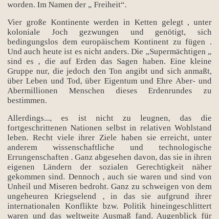
worden. Im Namen der „ Freiheit“.
Vier große Kontinente werden in Ketten gelegt , unter
koloniale Joch gezwungen und genötigt, sich
bedingungslos dem europäischem Kontinent zu fügen .
Und auch heute ist es nicht anders. Die „Supermächtigen „
sind es , die auf Erden das Sagen haben. Eine kleine
Gruppe nur, die jedoch den Ton angibt und sich anmaßt,
über Leben und Tod, über Eigentum und Ehre Aber- und
Abermillionen Menschen dieses Erdenrundes zu
bestimmen.
Allerdings..., es ist nicht zu leugnen, das die
fortgeschrittenen Nationen selbst in relativen Wohlstand
leben. Recht viele ihrer Ziele haben sie erreicht, unter
anderem wissenschaftliche und technologische
Errungenschaften . Ganz abgesehen davon, das sie in ihren
eigenen Ländern der sozialen Gerechtigkeit näher
gekommen sind. Dennoch , auch sie waren und sind von
Unheil und Miseren bedroht. Ganz zu schweigen von dem
ungeheuren Kriegselend , in das sie aufgrund ihrer
internationalen Konflikte bzw. Politik hineingeschlittert
waren und das weltweite Ausmaß fand. Augenblick für