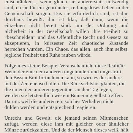
einschränken..., wenn gleich sie andererseits notwendig
sind, da sie für ein geordnetes, reibungsloses Leben in der
Gemeinschaft sorgen. Das sie erforderlich sind, ist ihm
durchaus bewußt. ihm ist klar, daß dann, wenn die
einzelnen nicht bereit sind, um der Ordnung und
Sicherheit in der Gesellschaft willen ihre Freiheit zu
“beschneiden” und das Öffentliche Recht und Gesetz zu
akzeptieren, in kürzester Zeit chaotische Zustände
herrschen wurden. Ein Chaos, das allen, auch ihm selbst,
rı
jegliche Freiheit und Ruhe rauben würde.
Folgendes kleine Beispiel Veranschaulicht diese Realität:
Wenn der eine dem anderen ungehindert und ungestraft
den Bissen Brot fortnehmen kann, so wird es der andere
mit der Zeit ebenso halten. Die Rücksichtslosigkeiten, die
die einen den anderen gegenüber an den Tag legen,
werden sie letztendlich wie ein Bumerang Selbst treffen.
Darum, weil die anderen ein solches Verhalten nicht
dulden werden und entsprechend reagieren.
Unrecht und Gewalt, die jemand seinen Mitmenschen
zufügt, werden diese ihm mit gleicher oder ähnlicher
Münze zurückzahlen. Und da der Mensch dieses weiß, hält