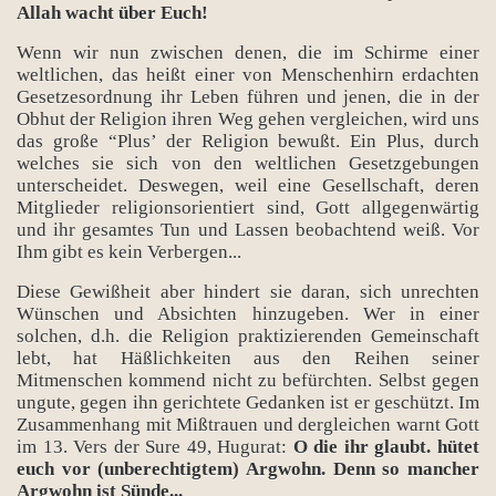
Allah wacht über Euch!
Wenn wir nun zwischen denen, die im Schirme einer
weltlichen, das heißt einer von Menschenhirn erdachten
Gesetzesordnung ihr Leben führen und jenen, die in der
Obhut der Religion ihren Weg gehen vergleichen, wird uns
das große “Plus’ der Religion bewußt. Ein Plus, durch
welches sie sich von den weltlichen Gesetzgebungen
unterscheidet. Deswegen, weil eine Gesellschaft, deren
Mitglieder religionsorientiert sind, Gott allgegenwärtig
und ihr gesamtes Tun und Lassen beobachtend weiß. Vor
Ihm gibt es kein Verbergen...
Diese Gewißheit aber hindert sie daran, sich unrechten
Wünschen und Absichten hinzugeben. Wer in einer
solchen, d.h. die Religion praktizierenden Gemeinschaft
lebt, hat Häßlichkeiten aus den Reihen seiner
Mitmenschen kommend nicht zu befürchten. Selbst gegen
ungute, gegen ihn gerichtete Gedanken ist er geschützt. Im
Zusammenhang mit Mißtrauen und dergleichen warnt Gott
im 13. Vers der Sure 49, Hugurat:
O die ihr glaubt. hütet
euch vor (unberechtigtem) Argwohn. Denn so mancher
Argwohn ist Sünde...