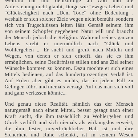
Weltbild hat und demzufolge an Gott und die
Auferstehung nicht glaubt, Dinge wie “ewiges Leben’ und
“Glückseligkeit nach „Dem Tode“ ohne Bedeutung ,
weshalb er sich solcher Ziele wegen nicht bemüht, sondern
sich von Trugschlüssen leiten Iäßt. Gemäß seinem, ihm
von seinem Schöpfer gegebenen Natur will und braucht
der Mensch jedoch die Religion. Während seines ganzen
Lebens strebt er unermüdlich nach “Glück und
Wohlergehen „. Er sucht und greift nach Mitteln und
Wegen, von denen er sich erhofft, das sie es ihm
ermöglichen, seine Bedürfnisse stillen und ans Ziel seiner
Wünsche kommen zu können. Dazu möchte er sich eines
Mittels bedienen, auf das hundertprozentiger Verlaß ist.
Auf Erden aber gibt es nichts, das in jedem Fall zu
Gelingen führt und niemals versagt. Auf das man sich voll
und ganz verlassen könnte...
Und genau diese Realität, nämlich das der Mensch
naturgemäß nach einem Mittel, besser gesagt nach einer
Kraft sucht, die ihm tatsächlich zu Wohlergehen und
Glück verhilft und sich niemals als wirkungslos erweist,
die ihm fester, unverbrüchlicher Halt ist und ihre
Sicherheit und Ruhe schenkt., ist in seinem Wesen