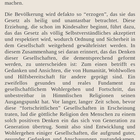
machen.
Die Bevölkerung wird defakto so “erzogen”, das sie das
Gesetz als heilig und unantastbar betrachtet. Diese
Erziehung, die schon im Kindesalter beginnt, führt dazu,
das das Gesetz als völlig Selbstverständliches akzeptiert
und respektiert wird, wodurch Ordnung und Sicherheit in
dem Gesellschaft weitgehend gewährleistet werden. In
diesem Zusammenhang sei daran erinnert, das das Denken
dieser Gesellschaften, die dementsprechend geformt
werden, zu unterscheiden ist: Zum einen betrifft es
Gedanken und Ansichten, die von Humanität, Wohlwollen
und Hilfsbereitschaft für andere geprägt sind. Ein
zweifellos gesundes und reales Fundament zu
gesellschaftlichem Wohlergehen und Fortschritt, das
unbestreitbar in Himmlischen Religionen seinen
Ausgangspunkt hat. Vor langer, langer Zeit schon, bevor
diese “fortschrittlichen” Gesellschaften in Erscheinung
traten, lud die göttliche Religion den Menschen zu einem
solch positiven Denken ein das sich von Generation zu
Generation übertrug. Somit also sind Entwicklung und
Wohlergehen einiger Gesellschaften, die aufgrund guter,
gesunder Gedanken und Anschauungen zustandekamen,