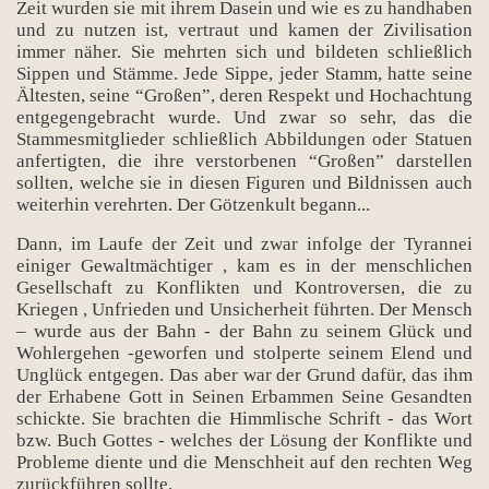
Zeit wurden sie mit ihrem Dasein und wie es zu handhaben
und zu nutzen ist, vertraut und kamen der Zivilisation
immer näher. Sie mehrten sich und bildeten schließlich
Sippen und Stämme. Jede Sippe, jeder Stamm, hatte seine
Ältesten, seine “Großen”, deren Respekt und Hochachtung
entgegengebracht wurde. Und zwar so sehr, das die
Stammesmitglieder schließlich Abbildungen oder Statuen
anfertigten, die ihre verstorbenen “Großen” darstellen
sollten, welche sie in diesen Figuren und Bildnissen auch
weiterhin verehrten. Der Götzenkult begann...
Dann, im Laufe der Zeit und zwar infolge der Tyrannei
einiger Gewaltmächtiger , kam es in der menschlichen
Gesellschaft zu Konflikten und Kontroversen, die zu
Kriegen , Unfrieden und Unsicherheit führten. Der Mensch
– wurde aus der Bahn - der Bahn zu seinem Glück und
Wohlergehen -geworfen und stolperte seinem Elend und
Unglück entgegen. Das aber war der Grund dafür, das ihm
der Erhabene Gott in Seinen Erbammen Seine Gesandten
schickte. Sie brachten die Himmlische Schrift - das Wort
bzw. Buch Gottes - welches der Lösung der Konflikte und
Probleme diente und die Menschheit auf den rechten Weg
zurückführen sollte.