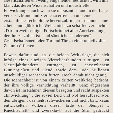
Gesellschaften ein wenig eingehender betrachtet, wird uns
klar , das deren Wissenschaften und industrielle
Entwicklung – auch wenn sie imposant ist und in der Lage
versetzt , Mond und Sterne zu erreichen und eine
erstaunliche Technologie hervorzubringen – dennoch eine
„ heile und glückliche Welt „ nicht zu schaffen vermochte
. Darum ,weil selbiger Fortschritt bei aller Anerkennung ,
der ihm zu zollen ist –und sämtliche “modernen”
Gesellschaftsmethoden Tor und Tür zu einer unheilvollen
Zukunft öffneten.
Beweis dafür sind u.a. die beiden Weltkriege, die sich
infolge eines einzigen Vierteljahrhundert zutrugen , zu
Vierteljahrhunderts zutrugen, zu entsetzlichem
Blutvergießen und Elend sowie dem Tode Millionen
unschuldiger Menschen fürten. Doch damit nicht genug .
Die Menschheit ist von einem dritten Weltkrieg bedroht,
der ihre völlige Vernichtung verheißt. Ganz abgesehen
davon ist im Rahmen diesem besagten und recht suspekten
„Entwicklung“ , die soviel Leid und Not heraufbeschwor,
den übrigen , das heißt schwächeren und nicht bzw. kaum
entwickelten Völkern dieser Erde der Stempel „
Knechtschaft“ und „versklavt“ auf die Stirn gedrückt