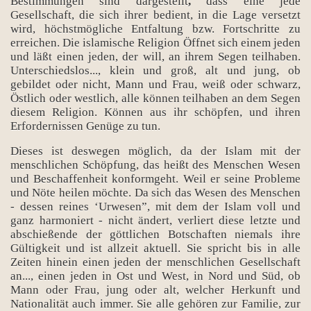
Bestimmungen sind dargestellt
,
dass eine jede
Gesellschaft, die sich ihrer bedient, in die Lage versetzt
wird, höchstmögliche Entfaltung bzw. Fortschritte zu
erreichen. Die islamische Religion Öffnet sich einem jeden
und läßt einen jeden, der will, an ihrem Segen teilhaben.
Unterschiedslos..., klein und groß, alt und jung, ob
gebildet oder nicht, Mann und Frau, weiß oder schwarz,
Östlich oder westlich, alle können teilhaben an dem Segen
diesem Religion. Können aus ihr schöpfen, und ihren
Erfordernissen Genüge zu tun.
Dieses ist deswegen möglich, da der Islam mit der
menschlichen Schöpfung, das heißt des Menschen Wesen
und Beschaffenheit konformgeht. Weil er seine Probleme
und Nöte heilen möchte. Da sich das Wesen des Menschen
- dessen reines ‘Urwesen”, mit dem der Islam voll und
ganz harmoniert - nicht ändert, verliert diese letzte und
abschießende der göttlichen Botschaften niemals ihre
Gültigkeit und ist allzeit aktuell. Sie spricht bis in alle
Zeiten hinein einen jeden der menschlichen Gesellschaft
an..., einen jeden in Ost und West, in Nord und Süd, ob
Mann oder Frau, jung oder alt, welcher Herkunft und
Nationalität auch immer. Sie alle gehören zur Familie, zur