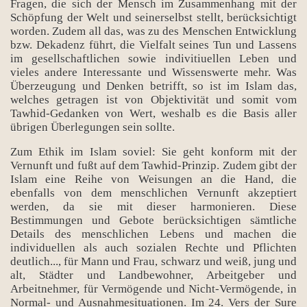
Fragen, die sich der Mensch im Zusammenhang mit der
Schöpfung der Welt und seinerselbst stellt, berücksichtigt
worden. Zudem all das, was zu des Menschen Entwicklung
bzw. Dekadenz führt, die Vielfalt seines Tun und Lassens
im gesellschaftlichen sowie indivitiuellen Leben und
vieles andere Interessante und Wissenswerte mehr. Was
Überzeugung und Denken betrifft, so ist im Islam das,
welches getragen ist von Objektivität und somit vom
Tawhid-Gedanken von Wert, weshalb es die Basis aller
übrigen Überlegungen sein sollte.
Zum Ethik im Islam soviel: Sie geht konform mit der
Vernunft und fußt auf dem Tawhid-Prinzip. Zudem gibt der
Islam eine Reihe von Weisungen an die Hand, die
ebenfalls von dem menschlichen Vernunft akzeptiert
werden, da sie mit dieser harmonieren. Diese
Bestimmungen und Gebote berücksichtigen sämtliche
Details des menschlichen Lebens und machen die
individuellen als auch sozialen Rechte und Pflichten
deutlich..., für Mann und Frau, schwarz und weiß, jung und
alt, Städter und Landbewohner, Arbeitgeber und
Arbeitnehmer, für Vermögende und Nicht-Vermögende, in
Normal- und Ausnahmesituationen. Im 24. Vers der Sure