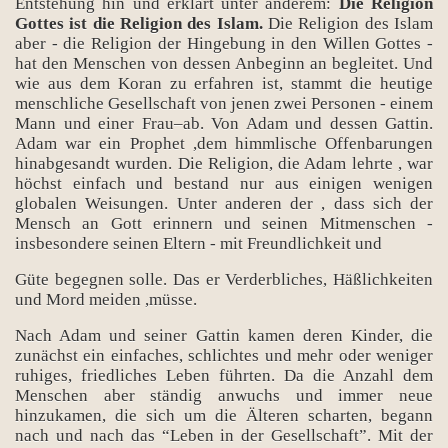
Entstehung hin und erklärt unter anderem:
Die Religion
Gottes ist die Religion des Islam.
Die Religion des Islam
aber - die Religion der Hingebung in den Willen Gottes -
hat den Menschen von dessen Anbeginn an begleitet. Und
wie aus dem Koran zu erfahren ist, stammt die heutige
menschliche Gesellschaft von jenen zwei Personen - einem
Mann und einer Frau–ab. Von Adam und dessen Gattin.
Adam war ein Prophet ,dem himmlische Offenbarungen
hinabgesandt wurden. Die Religion, die Adam lehrte , war
höchst einfach und bestand nur aus einigen wenigen
globalen Weisungen. Unter anderen der , dass sich der
Mensch an Gott erinnern und seinen Mitmenschen -
insbesondere seinen Eltern - mit Freundlichkeit und
Güte begegnen solle. Das er Verderbliches, Häßlichkeiten
und Mord meiden ,müsse.
Nach Adam und seiner Gattin kamen deren Kinder, die
zunächst ein einfaches, schlichtes und mehr oder weniger
ruhiges, friedliches Leben führten. Da die Anzahl dem
Menschen aber ständig anwuchs und immer neue
hinzukamen, die sich um die Älteren scharten, begann
nach und nach das “Leben in der Gesellschaft”. Mit der