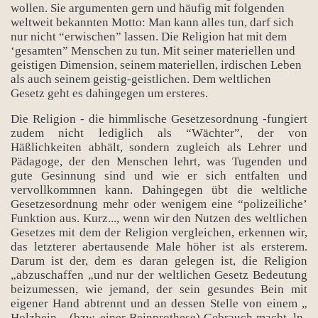
wollen. Sie argumenten gern und häufig mit folgenden
weltweit bekannten Motto: Man kann alles tun, darf sich
nur nicht “erwischen” lassen. Die Religion hat mit dem
‘gesamten” Menschen zu tun. Mit seiner materiellen und
geistigen Dimension, seinem materiellen, irdischen Leben
als auch seinem geistig-geistlichen. Dem weltlichen
Gesetz geht es dahingegen um ersteres.
Die Religion - die himmlische Gesetzesordnung -fungiert
zudem nicht lediglich als “Wächter”, der von
Häßlichkeiten abhält, sondern zugleich als Lehrer und
Pädagoge, der den Menschen lehrt, was Tugenden und
gute Gesinnung sind und wie er sich entfalten und
vervollkommnen kann. Dahingegen übt die weltliche
Gesetzesordnung mehr oder wenigem eine “polizeiliche’
Funktion aus. Kurz..., wenn wir den Nutzen des weltlichen
Gesetzes mit dem der Religion vergleichen, erkennen wir,
das letzterer abertausende Male höher ist als ersterem.
Darum ist der, dem es daran gelegen ist, die Religion
„abzuschaffen „und nur der weltlichen Gesetz Bedeutung
beizumessen, wie jemand, der sein gesundes Bein mit
eigener Hand abtrennt und an dessen Stelle von einem „
Holzbein „ (bzw. einer Beinprothese) Gebrauch macht. ln-