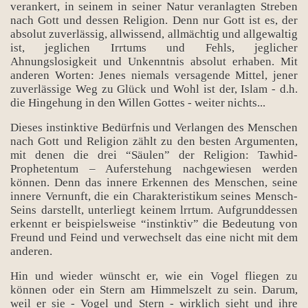
verankert, in seinem in seiner Natur veranlagten Streben
nach Gott und dessen Religion. Denn nur Gott ist es, der
absolut zuverlässig, allwissend, allmächtig und allgewaltig
ist, jeglichen Irrtums und Fehls, jeglicher
Ahnungslosigkeit und Unkenntnis absolut erhaben. Mit
anderen Worten: Jenes niemals versagende Mittel, jener
zuverlässige Weg zu Glück und Wohl ist der, Islam - d.h.
die Hingehung in den Willen Gottes - weiter nichts...
Dieses instinktive Bedürfnis und Verlangen des Menschen
nach Gott und Religion zählt zu den besten Argumenten,
mit denen die drei “Säulen” der Religion: Tawhid-
Prophetentum – Auferstehung nachgewiesen werden
können. Denn das innere Erkennen des Menschen, seine
innere Vernunft, die ein Charakteristikum seines Mensch-
Seins darstellt, unterliegt keinem lrrtum. Aufgrunddessen
erkennt er beispielsweise “instinktiv” die Bedeutung von
Freund und Feind und verwechselt das eine nicht mit dem
anderen.
Hin und wieder wünscht er, wie ein Vogel fliegen zu
können oder ein Stern am Himmelszelt zu sein. Darum,
weil er sie - Vogel und Stern - wirklich sieht und ihre