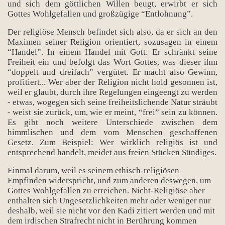
und sich dem göttlichen Willen beugt, erwirbt er sich
Gottes Wohlgefallen und großzügige “Entlohnung”.
Der religiöse Mensch befindet sich also, da er sich an den
Maximen seiner Religion orientiert, sozusagen in einem
“Handel”. In einem Handel mit Gott. Er schränkt seine
Freiheit ein und befolgt das Wort Gottes, was dieser ihm
“doppelt und dreifach” vergütet. Er macht also Gewinn,
profitiert... Wer aber der Religion nicht hold gesonnen ist,
weil er glaubt, durch ihre Regelungen eingeengt zu werden
- etwas, wogegen sich seine freiheitslichende Natur sträubt
- weist sie zurück, um, wie er meint, “frei” sein zu können.
Es gibt noch weitere Unterschiede zwischen dem
himmlischen und dem vom Menschen geschaffenen
Gesetz. Zum Beispiel: Wer wirklich religiös ist und
entsprechend handelt, meidet aus freien Stücken Sündiges.
Einmal darum, weil es seinem ethisch-religiösen
Empfinden widerspricht, und zum anderen deswegen, um
Gottes Wohlgefallen zu erreichen. Nicht-Religiöse aber
enthalten sich Ungesetzlichkeiten mehr oder weniger nur
deshalb, weil sie nicht vor den Kadi zitiert werden und mit
dem irdischen Strafrecht nicht in Berührung kommen