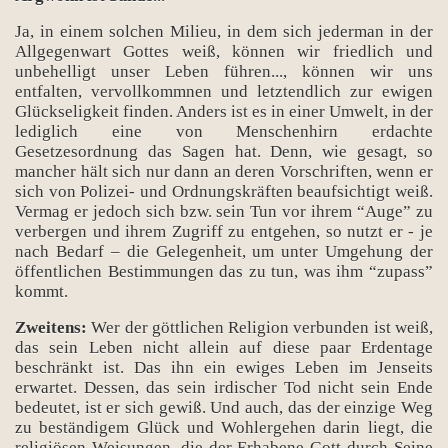
Ja, in einem solchen Milieu, in dem sich jederman in der
Allgegenwart Gottes weiß, können wir friedlich und
unbehelligt unser Leben führen..., können wir uns
entfalten, vervollkommnen und letztendlich zur ewigen
Glückseligkeit finden. Anders ist es in einer Umwelt, in der
lediglich eine von Menschenhirn erdachte
Gesetzesordnung das Sagen hat. Denn, wie gesagt, so
mancher hält sich nur dann an deren Vorschriften, wenn er
sich von Polizei- und Ordnungskräften beaufsichtigt weiß.
Vermag er jedoch sich bzw. sein Tun vor ihrem “Auge” zu
verbergen und ihrem Zugriff zu entgehen, so nutzt er - je
nach Bedarf – die Gelegenheit, um unter Umgehung der
öffentlichen Bestimmungen das zu tun, was ihm “zupass”
kommt.
Zweitens:
Wer der göttlichen Religion verbunden ist weiß,
das sein Leben nicht allein auf diese paar Erdentage
beschränkt ist. Das ihn ein ewiges Leben im Jenseits
erwartet. Dessen, das sein irdischer Tod nicht sein Ende
bedeutet, ist er sich gewiß. Und auch, das der einzige Weg
zu beständigem Glück und Wohlergehen darin liegt, die
religiösen Weisungen, die der Erhabene Gott durch Seine