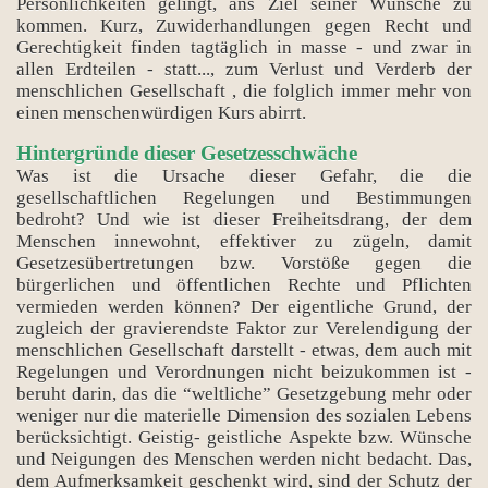
Persönlichkeiten gelingt, ans Ziel seiner Wünsche zu
kommen. Kurz, Zuwiderhandlungen gegen Recht und
Gerechtigkeit finden tagtäglich in masse - und zwar in
allen Erdteilen - statt..., zum Verlust und Verderb der
menschlichen Gesellschaft , die folglich immer mehr von
einen menschenwürdigen Kurs abirrt.
Hintergründe dieser Gesetzesschwäche
Was ist die Ursache dieser Gefahr, die die
gesellschaftlichen Regelungen und Bestimmungen
bedroht? Und wie ist dieser Freiheitsdrang, der dem
Menschen innewohnt, effektiver zu zügeln, damit
Gesetzesübertretungen bzw. Vorstöße gegen die
bürgerlichen und öffentlichen Rechte und Pflichten
vermieden werden können? Der eigentliche Grund, der
zugleich der gravierendste Faktor zur Verelendigung der
menschlichen Gesellschaft darstellt - etwas, dem auch mit
Regelungen und Verordnungen nicht beizukommen ist -
beruht darin, das die “weltliche” Gesetzgebung mehr oder
weniger nur die materielle Dimension des sozialen Lebens
berücksichtigt. Geistig- geistliche Aspekte bzw. Wünsche
und Neigungen des Menschen werden nicht bedacht. Das,
dem Aufmerksamkeit geschenkt wird, sind der Schutz der