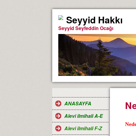
Seyyid Hakkı
Seyyid Seyfeddin Ocağı
Ne
ANASAYFA
Alevi ilmihali A-E
Nede
Alevi ilmihali F-Z