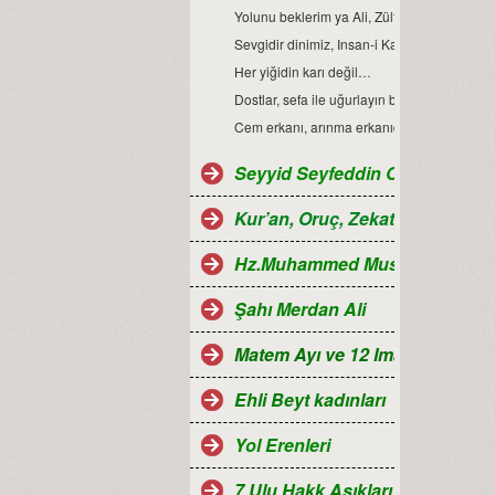
Yolunu beklerim ya Ali, Zülfikarınla gel…
Sevgidir dinimiz, Insan-i Kamil kıblemiz…
Her yiğidin karı değil…
Dostlar, sefa ile uğurlayın bizi…
Cem erkanı, arınma erkanıdır…
Seyyid Seyfeddin Ocağı...
Kur’an, Oruç, Zekat, Hac ve Ra
Hz.Muhammed Mustafa
Şahı Merdan Ali
Matem Ayı ve 12 Imamlar
Ehli Beyt kadınları
Yol Erenleri
7 Ulu Hakk Aşıkları ve Halk oza