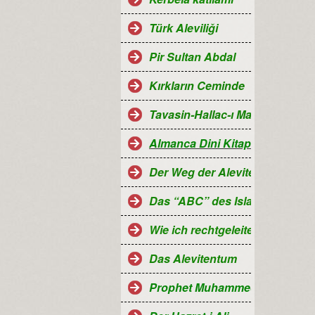
Türk Aleviliği
Pir Sultan Abdal
Kırkların Ceminde
Tavasin-Hallac-ı Mansur
Almanca Dini Kitaplar-Religiö
Der Weg der Aleviten...
Das “ABC” des Islam
Wie ich rechtgeleitet wurde
Das Alevitentum
Prophet Muhammed