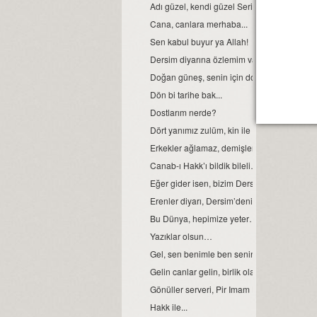
Adı güzel, kendi güzel Serina’m benim…
Cana, canlara merhaba...
Sen kabul buyur ya Allah!
Dersim diyarına özlemim var...
Doğan güneş, senin için doğsun...
Dön bi tarihe bak...
Dostlarım nerde?
Dört yanımız zulüm, kin ile kann!
Erkekler ağlamaz, demişlerdi...
Canab-ı Hakk’ı bildik bileli…
Eğer gider isen, bizim Dersim’e...
Erenler diyarı, Dersim’deniz gardaş...
Bu Dünya, hepimize yeter…
Yazıklar olsun…
Gel, sen benimle ben seninle...
Gelin canlar gelin, birlik olalım...
Gönüller serveri, Pir Imam Hüseyin...
Hakk ile...