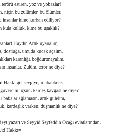
 terörü estiren, yoz ve yobazlar!
, niçin bu zulümler, bu ölümler,
 insanlar kime kurban ediliyor?
 kula kulluk, kime bu uşaklık?
 özlü sözler…
sanlar! Haydin Artık uyanalım,
a, dostluğa, umuda kucak açalım,
lıkları karanlığa boğdurtmayalım,
in insanlar. Zulüm, terör ne diye?
d Hakkı gel sevgiye, muhabbete,
üz…
 güvercini uçsun, kardeş kavgası ne diye?
.
r babalar ağlamasın, artık gülelim,
uk, kardeşlik varken, düşmanlık ne diye?
Beyt yazarı ve Seyyid Seyfeddin Ocağı evlatlarından,
yid Hakkı=