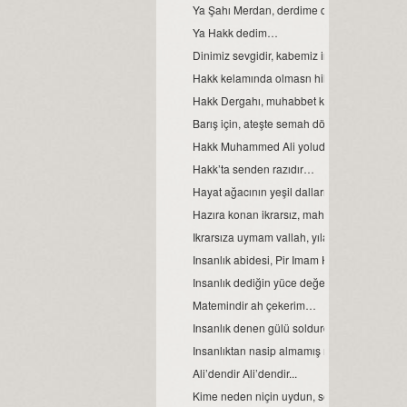
Ya Şahı Merdan, derdime derman…
Ya Hakk dedim…
Dinimiz sevgidir, kabemiz insan…
Hakk kelamında olmasn hile ile çile…
Hakk Dergahı, muhabbet kapımızdır…
Barış için, ateşte semah dönen yürek bizde.
Hakk Muhammed Ali yoludur, benim yolum..
Hakk’ta senden razıdır…
Hayat ağacının yeşil dallarıdır, gençlik...
Hazıra konan ikrarsız, mahlukat...
Ikrarsıza uymam vallah, yılandan da yılan..
Insanlık abidesi, Pir Imam Hüseyin!
Insanlık dediğin yüce değerdir…
Matemindir ah çekerim…
Insanlık denen gülü soldurdular...
Insanlıktan nasip almamış mahlukat…
Ali’dendir Ali’dendir...
Kime neden niçin uydun, sen de bilmezsin..