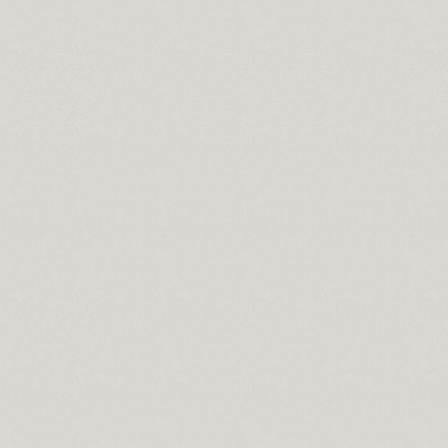
mazan ayı
nları