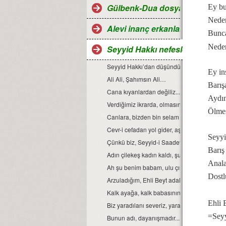
Gülbenk-Dua dosyası
Ey bu
Neden
Alevi inanç erkanları
Bunca
Neden
Seyyid Hakkı nefesleri
Seyyid Hakkı’dan düşündürücü, öğretici ve
Ey in
Ali Ali, Şahımsın Ali…
Barış
Cana kıyanlardan değiliz...
Aydın
Verdiğimiz ikrarda, olmasın hile ile cefa…
Ölmes
Canlara, bizden bin selam olsun...
Cevr-i cefadan yol gider, aşk kapısına...
Seyyi
Çünkü biz, Seyyid-i Saadet Evlad-ı Resul
Barış
Adın çilekeş kadın kaldı, şu cihan-ı alemde..
Anala
Ah şu benim babam, ulu çınarım...
Dostl
Arzuladığım, Ehli Beyt adaleti gelsin...
Kalk ayağa, kalk babasının yiğit aslanı...
Ehli 
Biz yaradılanı severiz, yaradandan ötürü…
=Sey
Bunun adı, dayanışmadır...