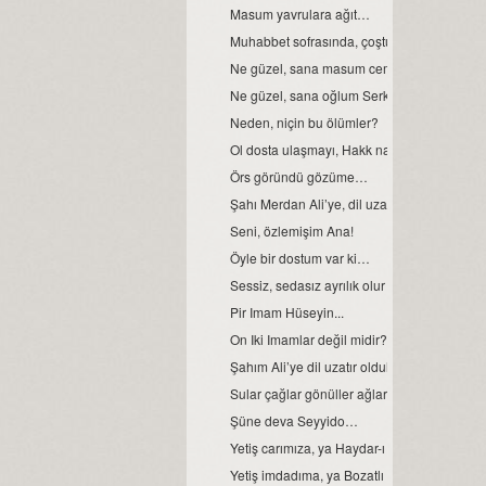
Masum yavrulara ağıt…
Muhabbet sofrasında, çoştu deli gönlüm...
Ne güzel, sana masum cemo demek...
Ne güzel, sana oğlum Serkan demek...
Neden, niçin bu ölümler?
Ol dosta ulaşmayı, Hakk nasip eyleye...
Örs göründü gözüme…
Şahı Merdan Ali’ye, dil uzatır oldular…
Seni, özlemişim Ana!
Öyle bir dostum var ki…
Sessiz, sedasız ayrılık olur mu?
Pir Imam Hüseyin...
On Iki Imamlar değil midir?
Şahım Ali’ye dil uzatır oldular...
Sular çağlar gönüller ağlar senin için, ya Hü
Şüne deva Seyyido…
Yetiş carımıza, ya Haydar-ı Kerrar…
Yetiş imdadıma, ya Bozatlı Hızır!