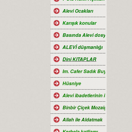
Alevi Ocakları
Karışık konular
Basında Alevi dosyaları
ALEVİ düşmanlığı
Dini KITAPLAR
Im. Cafer Sadık Buyruğu
Hüsniye
Alevi ibadetlerinin islamdaki ye
Binbir Çiçek Mozaiği Alevilik
Allah ile Aldatmak
Kerbela katliamı