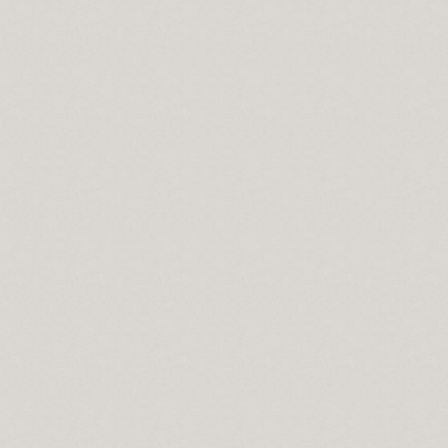
..
.
.