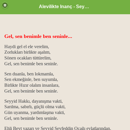
Alevilikte Inanç - Seyyid Hakkı
Gel, sen benimle ben seninle...
Haydi gel el ele verelim,
Zorlukları birlikte aşalım,
Sönen ocakları tüttürelim,
Gel, sen benimle ben seninle.
Sen duanla, ben lokmamla,
Sen ekmeğinle, ben suyumla,
Birlikte Hızır olalım insanlara,
Gel, sen benimle ben seninle.
 öğretici ve özlü sözler…
Seyyid Hakkı, dayanışma vakti,
Sarılma, sabırlı, güçlü olma vakti,
Gün uyanma, yardımlaşma vakti,
Gel, sen benimle ben seninle.
Ehli Beyt yazarı ve Seyyid Seyfeddin Ocağı evlatlarından,
 ile cefa…