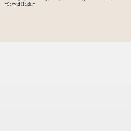
=Seyyid Hakkı=
...
pısına...
lad-ı Resulüz…
an-ı alemde...
...
lsin...
aslanı...
ndan ötürü…
’m benim…