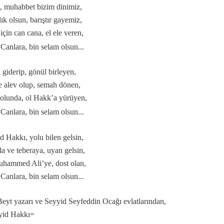
, muhabbet bizim dinimiz,
lık olsun, barıştır gayemiz,
için can cana, el ele veren,
Canlara, bin selam olsun...
 özlü sözler…
i giderip, gönül birleyen,
e alev olup, semah dönen,
olunda, ol Hakk’a yürüyen,
Canlara, bin selam olsun...
d Hakkı, yolu bilen gelsin,
üz…
la ve teberaya, uyan gelsin,
.
hammed Ali’ye, dost olan,
Canlara, bin selam olsun...
Beyt yazarı ve Seyyid Seyfeddin Ocağı evlatlarından,
yid Hakkı=