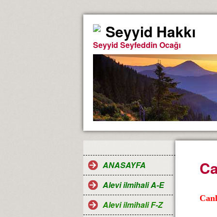
Seyyid Hakkı
Seyyid Seyfeddin Ocağı
Ca
ANASAYFA
Alevi ilmihali A-E
Canl
Alevi ilmihali F-Z