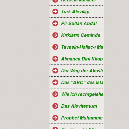
Türk Aleviliği
Pir Sultan Abdal
Kırkların Ceminde
Tavasin-Hallac-ı Mansur
Almanca Dini Kitaplar-Religiö
Der Weg der Aleviten...
Das “ABC” des Islam
Wie ich rechtgeleitet wurde
Das Alevitentum
Prophet Muhammed