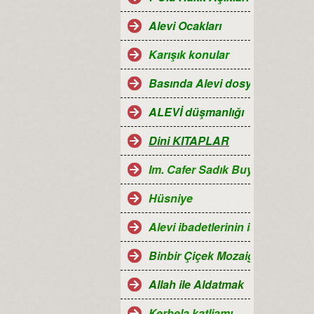
Alevi Ocakları
Karışık konular
Basında Alevi dosyaları
ALEVİ düşmanlığı
Dini KITAPLAR
Im. Cafer Sadık Buyruğu
Hüsniye
Alevi ibadetlerinin islamdaki ye
Binbir Çiçek Mozaiği Alevilik
Allah ile Aldatmak
Kerbela katliamı