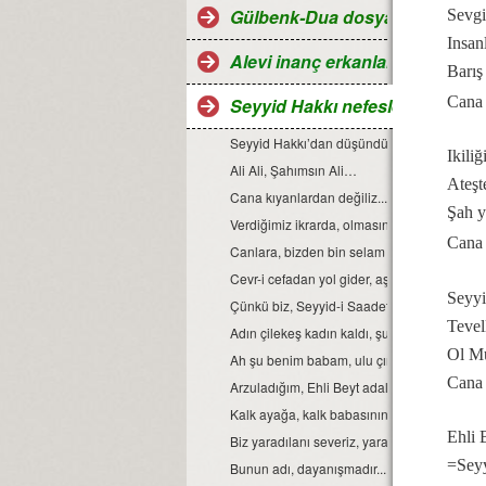
Gülbenk-Dua dosyası
Sevgi
Insan
Alevi inanç erkanları
Barış 
Cana 
Seyyid Hakkı nefesleri
Seyyid Hakkı’dan düşündürücü, öğretici ve
Ikiliğ
Ali Ali, Şahımsın Ali…
Ateşt
Cana kıyanlardan değiliz...
Şah y
Verdiğimiz ikrarda, olmasın hile ile cefa…
Cana 
Canlara, bizden bin selam olsun...
Cevr-i cefadan yol gider, aşk kapısına...
Seyyi
Çünkü biz, Seyyid-i Saadet Evlad-ı Resul
Tevel
Adın çilekeş kadın kaldı, şu cihan-ı alemde..
Ol Mu
Ah şu benim babam, ulu çınarım...
Cana 
Arzuladığım, Ehli Beyt adaleti gelsin...
Kalk ayağa, kalk babasının yiğit aslanı...
Ehli 
Biz yaradılanı severiz, yaradandan ötürü…
=Sey
Bunun adı, dayanışmadır...