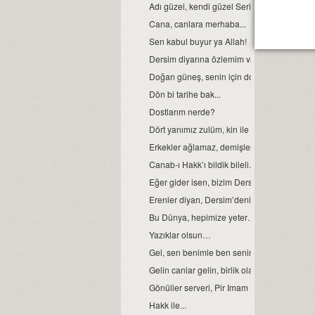
Adı güzel, kendi güzel Serina’m benim…
Cana, canlara merhaba...
Sen kabul buyur ya Allah!
Dersim diyarına özlemim var...
Doğan güneş, senin için doğsun...
Dön bi tarihe bak...
Dostlarım nerde?
Dört yanımız zulüm, kin ile kann!
Erkekler ağlamaz, demişlerdi...
Canab-ı Hakk’ı bildik bileli…
Eğer gider isen, bizim Dersim’e...
Erenler diyarı, Dersim’deniz gardaş...
Bu Dünya, hepimize yeter…
Yazıklar olsun…
Gel, sen benimle ben seninle...
Gelin canlar gelin, birlik olalım...
Gönüller serveri, Pir Imam Hüseyin...
Hakk ile...