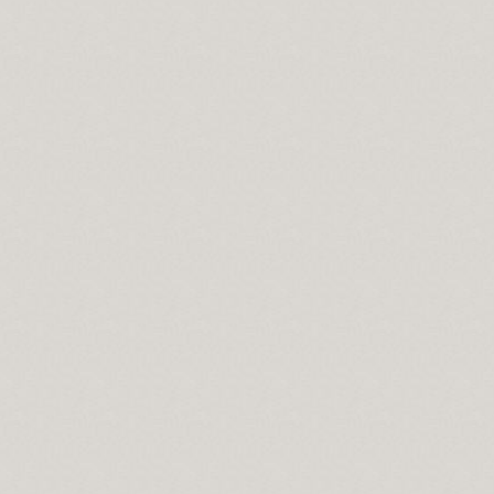
mazan ayı
nları