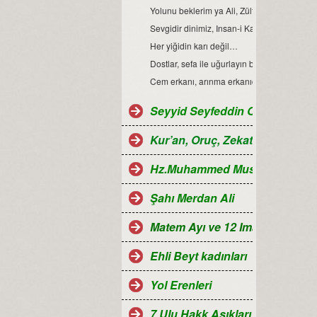
Yolunu beklerim ya Ali, Zülfikarınla gel…
Sevgidir dinimiz, Insan-i Kamil kıblemiz…
Her yiğidin karı değil…
Dostlar, sefa ile uğurlayın bizi…
Cem erkanı, arınma erkanıdır…
Seyyid Seyfeddin Ocağı...
Kur’an, Oruç, Zekat, Hac ve Ra
Hz.Muhammed Mustafa
Şahı Merdan Ali
Matem Ayı ve 12 Imamlar
Ehli Beyt kadınları
Yol Erenleri
7 Ulu Hakk Aşıkları ve Halk oza