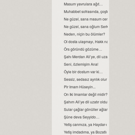
Masum yavrulara ağıt…
Muhabbet sofrasında, çoştu deli gönlüm...
Ne güzel, sana masum cemo demek...
Ne güzel, sana oğlum Serkan demek...
Neden, niçin bu ölümler?
Ol dosta ulaşmayı, Hakk nasip eyleye...
Örs göründü gözüme…
Şahı Merdan Ali’ye, dil uzatır oldular…
Seni, özlemişim Ana!
Öyle bir dostum var ki…
Sessiz, sedasız ayrılık olur mu?
Pir Imam Hüseyin...
On Iki Imamlar değil midir?
Şahım Ali’ye dil uzatır oldular...
Sular çağlar gönüller ağlar senin için, ya Hü
Şüne deva Seyyido…
Yetiş carımıza, ya Haydar-ı Kerrar…
Yetiş imdadıma, ya Bozatlı Hızır!