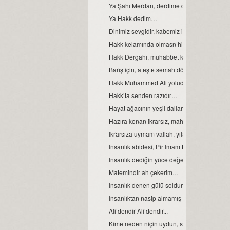
Ya Şahı Merdan, derdime derman…
Ya Hakk dedim…
Dinimiz sevgidir, kabemiz insan…
Hakk kelamında olmasn hile ile çile…
Hakk Dergahı, muhabbet kapımızdır…
Barış için, ateşte semah dönen yürek bizde.
Hakk Muhammed Ali yoludur, benim yolum..
Hakk’ta senden razıdır…
Hayat ağacının yeşil dallarıdır, gençlik...
Hazıra konan ikrarsız, mahlukat...
Ikrarsıza uymam vallah, yılandan da yılan..
Insanlık abidesi, Pir Imam Hüseyin!
Insanlık dediğin yüce değerdir…
Matemindir ah çekerim…
Insanlık denen gülü soldurdular...
Insanlıktan nasip almamış mahlukat…
Ali’dendir Ali’dendir...
Kime neden niçin uydun, sen de bilmezsin..