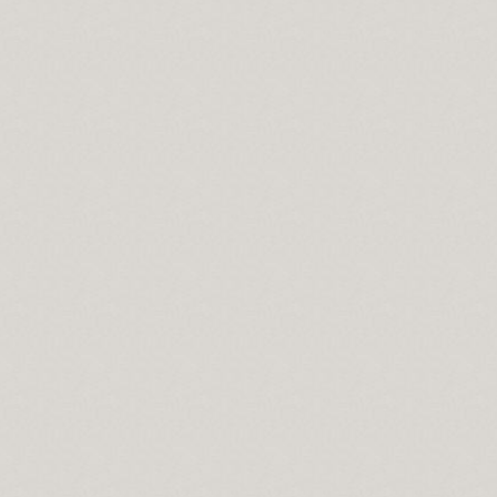
..
.
.