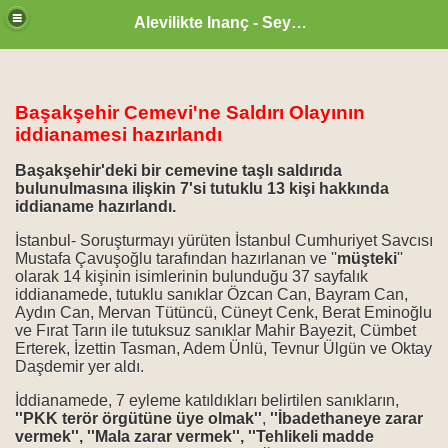
Alevilikte Inanç - Seyyid Hakkı
Başakşehir Cemevi'ne Saldırı Olayının
iddianamesi hazırlandı
Başakşehir'deki bir cemevine taşlı saldırıda
bulunulmasına ilişkin 7'si tutuklu 13 kişi hakkında
iddianame hazırlandı.
İstanbul- Soruşturmayı yürüten İstanbul Cumhuriyet Savcısı
Mustafa Çavuşoğlu tarafından hazırlanan ve ''
müşteki
''
olarak 14 kişinin isimlerinin bulunduğu 37 sayfalık
iddianamede, tutuklu sanıklar Özcan Can, Bayram Can,
Aydın Can, Mervan Tütüncü, Cüneyt Cenk, Berat Eminoğlu
ve Fırat Tarın ile tutuksuz sanıklar Mahir Bayezit, Cümbet
Erterek, İzettin Tasman, Adem Ünlü, Tevnur Ülgün ve Oktay
zan ayı
Daşdemir yer aldı.
İddianamede, 7 eyleme katıldıkları belirtilen sanıkların,
''PKK terör örgütüne üye olmak''
,
''İbadethaneye zarar
vermek'', ''Mala zarar vermek'', ''Tehlikeli madde