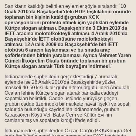
Sanıkların katıldığı belirtilen eylemler şöyle sıralandı: "
10
 aşmıştır"
Ocak 2010'da Başakşehir'deki BDP teşkilatının önünde
toplanan bin kişinin katıldığı grubun KCK
ne Anlar?
operasyonlarını protesto etmek için yaptıkları eylemde
Kürtçe slogan atılması. Başakşehir'de 3 Ekim 2010'da
İETT aracına molotofkokteyli atılması. 4 Aralık 2010'da
Başakşehir'de İETT otobüsüne molotofkokteyli
atılması. 12 Aralık 2009'da Başakşehir'de biri İETT
mütalaa
otobüsü 6 aracın taşlanması ve bu sırada araç
şoförlerinden birinin yaralanması. Ayrıca Mehmet Yaren
Gümeli İlköğretim Okulu önünde toplanan bir grubun
Kürtçe slogan atarak Türk bayrağını indirmesi
."
r
İddianamede şüphelilerin gerçekleştirdiği 7 numaralı
eylemde ise 26 Aralık 2010'da Başakşehir'de yüzleri
an Alevi gence linç girişimi
maskeli 40-50 kişilik bir grubun terör örgütü lideri Abdullah
Öcalan lehine Kürtçe slogan atarak barikatla caddeyi
RUNLU!
kapattıkları belirtildi. Cadde üstünde yürüyüşe geçen
grubun cadde üzerindeki bir markete havai fişekli ve sopalı
saldırıda bulunduğu kaydedilen iddianamede, grubun
 kaldı
Karacaören Köyü Veli Baba Cem ve Kültür Evi'nin
camlarını taş ve sopalarla kırdığı ifade edildi.
 8 aydır işleme konulmuyor
İddianamede şüphelilerden Özcan Can'ın PKK/Kongra-Gel