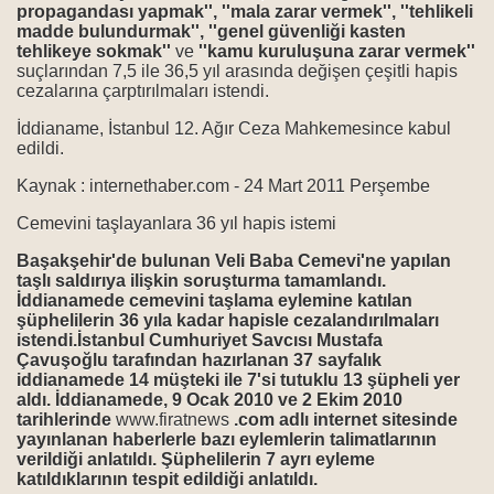
ğılamak"tan Dava Yok
propagandası yapmak'', ''mala zarar vermek'', ''tehlikeli
madde bulundurmak'', ''genel güvenliği kasten
tehlikeye sokmak''
ve
''kamu kuruluşuna zarar vermek''
du; Elektriğini de Kestiler!
suçlarından 7,5 ile 36,5 yıl arasında değişen çeşitli hapis
cezalarına çarptırılmaları istendi.
yen Derneğe Kapatma Davası
İddianame, İstanbul 12. Ağır Ceza Mahkemesince kabul
edildi.
Kaynak : internethaber.com - 24 Mart 2011 Perşembe
ücülüktür
Cemevini taşlayanlara 36 yıl hapis istemi
t terk etti
Başakşehir'de bulunan Veli Baba Cemevi'ne yapılan
taşlı saldırıya ilişkin soruşturma tamamlandı.
anıyor?
İddianamede cemevini taşlama eylemine katılan
şüphelilerin 36 yıla kadar hapisle cezalandırılmaları
i hastalar fişlenmiş
istendi.İstanbul Cumhuriyet Savcısı Mustafa
Çavuşoğlu tarafından hazırlanan 37 sayfalık
iddianamede 14 müşteki ile 7'si tutuklu 13 şüpheli yer
layının iddianamesi hazırlandı
aldı. İddianamede, 9 Ocak 2010 ve 2 Ekim 2010
tarihlerinde
www.firatnews
.com adlı internet sitesinde
apatma davası
yayınlanan haberlerle bazı eylemlerin talimatlarının
verildiği anlatıldı. Şüphelilerin 7 ayrı eyleme
katıldıklarının tespit edildiği anlatıldı.