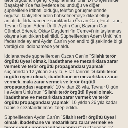
terör örgütünün gençlik yapılanması olan DYG içerisinde
laşan, okuyucusuna tepki gösterdi
Başakşehir'de faaliyetlerde bulunduğu ve diğer
şüphelilerle irtibatlı olduğu, telefon görüşmelerinde
zım..."
örgütsel faaliyetlerinden bahsetmemeye dikkat ettiği
anlatıldı. İddianamede sanıklardan Özcan Can, Fırat Tarın,
Tevnur Ülgün, Adem Ünlü, Aydın Can, Bayram Can,
Cümbet Erterek, Oktay Daşdemir'in Cemevi'nin taşlanması
olayına katıldıkları belirtildi. Şüphelilerden Adem Ünlü'nün
açıklamaları" nedeniyle işten çıkardılar!
ifadesinde eylemi Aydın Can'ın yönlendirdiği şeklinde bilgi
verdiği de iddianamede yer aldı.
İddianamede şüphelilerden Özcan Can'ın "
Silahlı terör
örgütü üyesi olmak, ibadethane ve mezarlıklara zarar
aret
vermek ve terör örgütü propagandası yapmak
"
suçlarından 12 yıldan 36 yıla, Fırat Tarın'ın "
Silahlı terör
up Sekse Benzetti!
örgütü üyesi olmak, ibadethane ve mezarlıklara zarar
vermek, mala zarar vermek ve terör örgütü
nefret dolu manşet
propagandası yapmak
" 10 yıldan 28 yıla, Tevnur Ülgün
ile Adem Ünlü'nün "
Silahlı terör örgütü üyesi olmak,
ibadethane ve mezarlıklara zarar vermek ve terör
e saldırı
örgütü propagandası yapmak
" 10 yıldan 26 yıla kadar
hapisle cezalandırılması talep edildi.
Şüphelilerden Aydın Can'ın "
Silahlı terör örgütü üyesi
olmak, ibadethane ve mezarlıklara zarar vermek ve
terör örgütü propagandası yapmak
" suçlarından 12