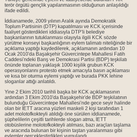
ı
terör örgütü gençlik yapılanmasının olduğunun anlaşıldığı
ifade edildi.
İddianamede, 2009 yılının Aralık ayında Demokratik
Toplum Partisinin (DTP) kapatılması ve KCK içerisinde
faaliyet gösterdikleri iddiasıyla DTP'li belediye
başkanlarının tutuklanması olayıyla ilgili KCK sözde
yürütme konseyi başkanlığının eylem talimatı niteliğinde bir
keli provokasyon
açıklama yaptığı kaydedilerek, açıklamanın ardından 10
Ocak 2010'da Başakşehir Güvercintepe Mahallesi Fatih
Caddesi'ndeki Barış ve Demokrasi Partisi (BDP) teşkilatı
önünde toplanan yaklaşık 1000 kişilik grubun KCK
operasyonlarını protesto etmek amacıyla basın açıklaması
ve kısa bir oturma eylemi yaptığı ve burada PKK lehine
sloganlar attığı anlatıldı.
ı.
Yine 2 Ekim 2010 tarihli başka bir KCK açıklamasının
ğil, organize bir iş
ardından 3 Ekim 2010'da Başakşehir'de BDP teşkilatının
bulunduğu Güvercintepe Mahallesi'nde gece seyir halinde
olan bir İETT aracına yüzleri maskeli 2 kişi tarafından 1
e saldırıyı kınadı
adet molotofkokteyli atıldığı öne sürülen iddianamede,
şüphelilerin çeşitli tarihlerde slogan atma, İETT
ici güçlerin tahriklerine prim vermeyelim
otobüslerine molotofkokteyli atılması, bazı araçları taşlama
ve aracında bulunan bir kişinin taştan yaralanması gibi
 bulunup mahkemeye sevk edilmeli
eylemler gerçekleştirdikleri vurgulandı.