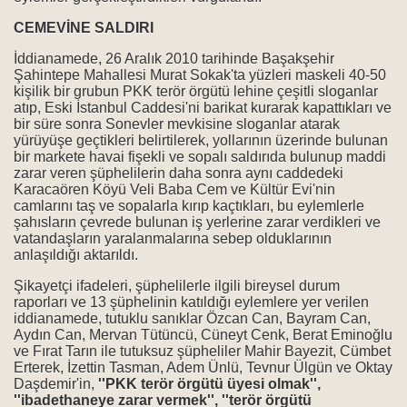
CEMEVİNE SALDIRI
enemeleri!
İddianamede, 26 Aralık 2010 tarihinde Başakşehir
yeceğiz
Şahintepe Mahallesi Murat Sokak'ta yüzleri maskeli 40-50
kişilik bir grubun PKK terör örgütü lehine çeşitli sloganlar
emiyoruz' deyip işten atıldı
atıp, Eski İstanbul Caddesi'ni barikat kurarak kapattıkları ve
bir süre sonra Sonevler mevkisine sloganlar atarak
yürüyüşe geçtikleri belirtilerek, yollarının üzerinde bulunan
ıldırıldı' iddiası
bir markete havai fişekli ve sopalı saldırıda bulunup maddi
zarar veren şüphelilerin daha sonra aynı caddedeki
i devam ediyor
Karacaören Köyü Veli Baba Cem ve Kültür Evi'nin
camlarını taş ve sopalarla kırıp kaçtıkları, bu eylemlerle
şahısların çevrede bulunan iş yerlerine zarar verdikleri ve
din dersi' skandalı
vatandaşların yaralanmalarına sebep olduklarının
anlaşıldığı aktarıldı.
dalına suç duyurusu
Şikayetçi ifadeleri, şüphelilerle ilgili bireysel durum
iddiası
raporları ve 13 şüphelinin katıldığı eylemlere yer verilen
iddianamede, tutuklu sanıklar Özcan Can, Bayram Can,
Aydın Can, Mervan Tütüncü, Cüneyt Cenk, Berat Eminoğlu
 tane Alevi var mı?"
ve Fırat Tarın ile tutuksuz şüpheliler Mahir Bayezit, Cümbet
Erterek, İzettin Tasman, Adem Ünlü, Tevnur Ülgün ve Oktay
akipsizilik
Daşdemir'in,
''PKK terör örgütü üyesi olmak'',
''ibadethaneye zarar vermek'', ''terör örgütü