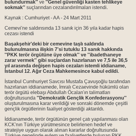
bulundurmak''
ve
''Genel güvenliği kasten tehlikeye
sokmak''
suçlarından cezalandırılmaları istendi.
Kaynak : Cumhuriyet - AA - 24 Mart 2011
Cemevi'ne saldırısında 13 sanık için 36 yıla kadar hapis
cezası istendi
Başakşehir'deki bir cemevine taşlı saldırıda
bulunulmasına ilişkin 7'si tutuklu 13 sanık hakkında
rı
''PKK terör örgütüne üye olmak'' ve ''ibadethaneye
zarar vermek'' gibi suçlardan hazırlanan ve 7,5 ile 36,5
yıl arasında değişen hapis cezaları istemli iddianame,
İstanbul 12. Ağır Ceza Mahkemesince kabul edildi.
İstanbul Cumhuriyet Savcısı Mustafa Çavuşoğlu tarafından
hazırlanan iddianamede, İmralı Cezaevinde hükümlü olan
terör örgütü elebaşı Abdullah Öcalan'ın talimatları
doğrultusunda
''Demokratik Gençlik Konfederasyonu''
oluşturulmasına karar verildiği ve sonraki dönemde çeşitli
gençlik örgütlerinin faaliyet gösterdiği aktarıldı.
rılar protesto edildi
İddianamede, terör örgütünün genel çatı yapılanması olan
KCK'nın Türkiye yürütmesince belirlenen hedef ve
i misiniz Sünni mi?
stratejiye uygun olarak alınan kararlar doğrultusunda
Türkiye genelinde eylem ve faaliyetlerde bulunan PKK