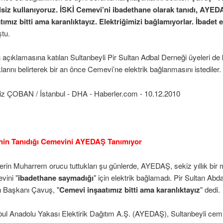
siz kullanıyoruz. İSKİ Cemevi’ni ibadethane olarak tanıdı, AYED
tımız bitti ama karanlıktayız. Elektriğimizi bağlamıyorlar. İbadet
tu.
 açıklamasına katılan Sultanbeyli Pir Sultan Adbal Derneği üyeleri de
klarını belirterek bir an önce Cemevi’ne elektrik bağlanmasını istediler.
z ÇOBAN / İstanbul - DHA - Haberler.com - 10.12.2010
'nin Tanıdığı Cemevini AYEDAŞ Tanımıyor
lerin Muharrem orucu tuttukları şu günlerde, AYEDAŞ, sekiz yıllık bir
vini "
ibadethane saymadığı
" için elektrik bağlamadı. Pir Sultan Ab
n Başkanı Çavuş, "
Cemevi inşaatımız bitti ama karanlıktayız
" dedi.
bul Anadolu Yakası Elektirik Dağıtım A.Ş. (AYEDAŞ), Sultanbeyli cem 