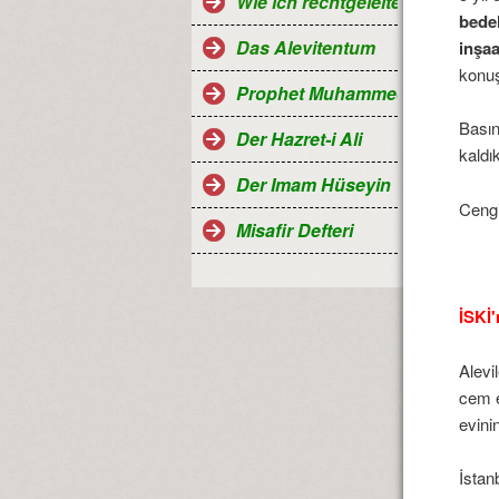
Wie ich rechtgeleitet wurde
bedel
Das Alevitentum
inşaa
konuş
Prophet Muhammed
Basın
Der Hazret-i Ali
kaldı
Der Imam Hüseyin
Cengi
Misafir Defteri
İSKİ
Alevi
cem e
evini
İstan