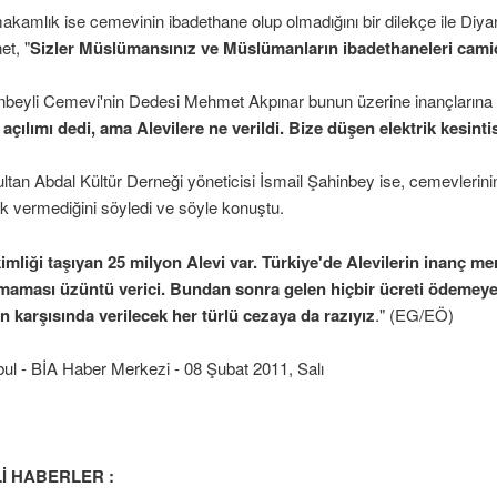
kamlık ise cemevinin ibadethane olup olmadığını bir dilekçe ile Diyane
et, "
Sizler Müslümansınız ve Müslümanların ibadethaneleri camid
nbeyli Cemevi'nin Dedesi Mehmet Akpınar bunun üzerine inançlarına haka
 açılımı dedi, ama Alevilere ne verildi. Bize düşen elektrik kesintis
ultan Abdal Kültür Derneği yöneticisi İsmail Şahinbey ise, cemevlerinin
o edildi
k vermediğini söyledi ve söyle konuştu.
ni mi?
imliği taşıyan 25 milyon Alevi var. Türkiye'de Alevilerin inanç m
maması üzüntü verici. Bundan sonra gelen hiçbir ücreti ödemeyec
 karşısında verilecek her türlü cezaya da razıyız
." (EG/EÖ)
syon
bul - BİA Haber Merkezi - 08 Şubat 2011, Salı
 bir iş
ınadı
Lİ HABERLER :