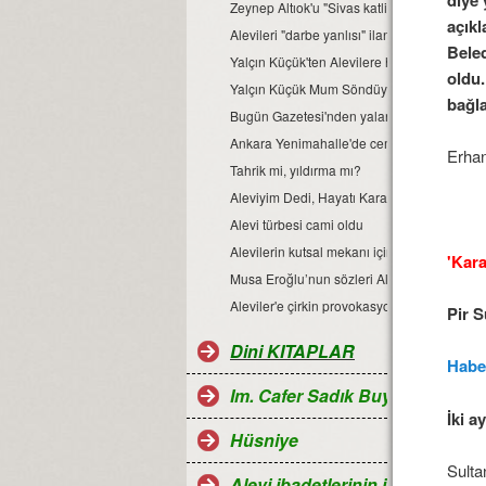
Zeynep Altıok'u "Sivas katliamı açıklamaları"
açık
Alevileri "darbe yanlısı" ilan etti
Bele
Yalçın Küçük'ten Alevilere hakaret
oldu.
Yalçın Küçük Mum Söndüyü Grup Sekse Ben
bağla
Bugün Gazetesi'nden yalan ve nefret dolu 
Ankara Yenimahalle'de cemevine saldırı
Erha
Tahrik mi, yıldırma mı?
Aleviyim Dedi, Hayatı Karardı
Alevi türbesi cami oldu
Alevilerin kutsal mekanı için yıkım kararı
'Kara
Musa Eroğlu’nun sözleri Alevileri fena kızdır
Aleviler'e çirkin provokasyon
Pir 
Dini KITAPLAR
Haber
Im. Cafer Sadık Buyruğu
İki a
Hüsniye
Sulta
Alevi ibadetlerinin islamdaki ye