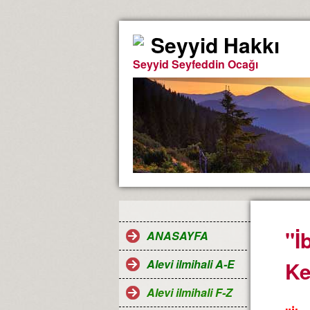
Seyyid Hakkı
Seyyid Seyfeddin Ocağı
"İ
ANASAYFA
Alevi ilmihali A-E
Ke
Alevi ilmihali F-Z