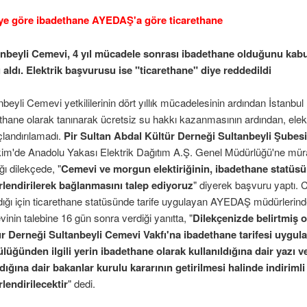
 tahriklerine prim vermeyelim
'ye göre ibadethane AYEDAŞ'a göre ticarethane
kemeye sevk edilmeli
nbeyli Cemevi, 4 yıl mücadele sonrası ibadethane olduğunu kabul 
 aldı. Elektrik başvurusu ise "ticarethane" diye reddedildi
ip işten atıldı
diası
nbeyli Cemevi yetkililerinin dört yıllık mücadelesinin ardından İstanb
or
thane olarak tanınarak ücretsiz su hakkı kazanmasının ardından, elektr
andalı
landırılamadı.
Pir Sultan Abdal Kültür Derneği Sultanbeyli Şubes
yurusu
im'de Anadolu Yakası Elektrik Dağıtım A.Ş. Genel Müdürlüğü'ne mürac
ğı dilekçede, "
Cemevi ve morgun elektiriğinin, ibadethane statüsü
ar mı?"
lendirilerek bağlanmasını talep ediyoruz
" diyerek başvuru yaptı.
ığı için ticarethane statüsünde tarife uygulayan AYEDAŞ müdürleri
Dava Yok
inin talebine 16 gün sonra verdiği yanıtta, "
Dilekçenizde belirtmiş 
ni de Kestiler!
r Derneği Sultanbeyli Cemevi Vakfı'na ibadethane tarifesi uygulana
 Kapatma Davası
lüğünden ilgili yerin ibadethane olarak kullanıldığına dair yazı v
dığına dair bakanlar kurulu kararının getirilmesi halinde indirimli 
lendirilecektir
" dedi.