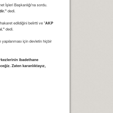
t İşleri Başkanlığı'na sordu.
ir."
dedi.
ret edildiğini belirtti ve "
AKP
i."
dedi.
 yapılanması için devletin hiçbir
erkezlerinin ibadethane
eğiz. Zaten karanlıktayız,