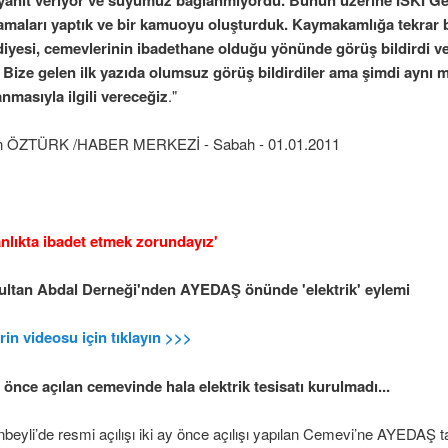
 nedeniyle işten çıkardılar!
lamaları yaptık ve bir kamuoyu oluşturduk. Kaymakamlığa tekra
diyesi, cemevlerinin ibadethane olduğu yönünde görüş bildirdi 
 Bize gelen ilk yazıda olumsuz görüş bildirdiler ama şimdi aynı m
zetti!
nmasıyla ilgili vereceğiz
."
manşet
n ÖZTÜRK /HABER MERKEZİ - Sabah - 01.01.2011
nlıkta ibadet etmek zorundayız'
dı!
Sultan Abdal Derneği'nden AYEDAŞ önünde 'elektrik' eylemi
in videosu için tıklayın >>>
y önce açılan cemevinde hala elektrik tesisatı kurulmadı...
nbeyli’de resmi açılışı iki ay önce açılışı yapılan Cemevi’ne AYEDAŞ t
ri