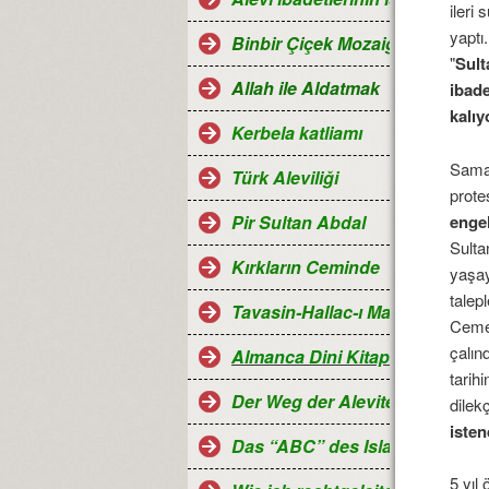
ileri
yaptı
Binbir Çiçek Mozaiği Alevilik
"
Sult
Allah ile Aldatmak
ibade
kalıy
Kerbela katliamı
Saman
Türk Aleviliği
prote
enge
Pir Sultan Abdal
Sulta
Kırkların Ceminde
yaşay
talep
Tavasin-Hallac-ı Mansur
Cemev
çalın
Almanca Dini Kitaplar-Religiö
tarih
Der Weg der Aleviten...
dilek
isten
Das “ABC” des Islam
5 yıl