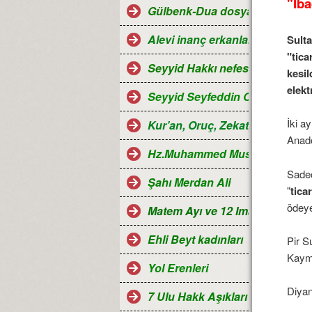
"İba
Gülbenk-Dua dosyası
Alevi inanç erkanları
Sulta
"tica
Seyyid Hakkı nefesleri
kesil
elekt
Seyyid Seyfeddin Ocağı...
İki a
Kur’an, Oruç, Zekat, Hac ve Ra
Anado
Hz.Muhammed Mustafa
Sadec
Şahı Merdan Ali
"
tica
ödeye
Matem Ayı ve 12 Imamlar
Ehli Beyt kadınları
Pir S
Kayma
Yol Erenleri
Diyan
7 Ulu Hakk Aşıkları ve Halk oza