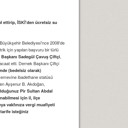
ettirip, İSKİ'den ücretsiz su
ul Büyükşehir Belediyesi'nce 2008'de
ik için yapılan başvuru bir türlü
i Başkanı Sadegül Çavuş Çiftçi
,
aat etti. Dernek Başkanı Çiftçi
nde (bedelsiz olarak)
 Cemevine ibadethane statüsü
nden Ayşenur B. Akdoğan,
olduğunuz Pir Sultan Abdal
bilmesi için il, ilçe
eya vakfınıza vergi muafiyeti
tarife isteğiniz