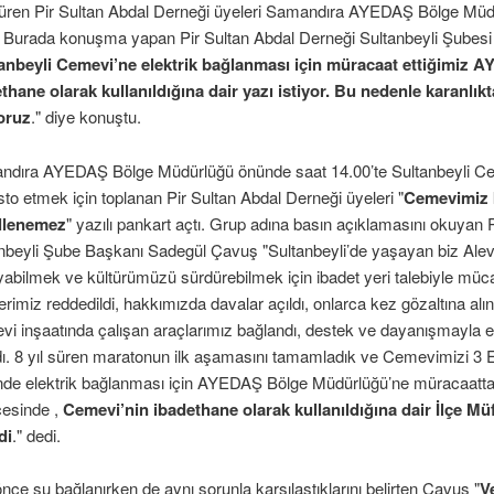
 süren Pir Sultan Abdal Derneği üyeleri Samandıra AYEDAŞ Bölge Mü
. Burada konuşma yapan Pir Sultan Abdal Derneği Sultanbeyli Şubes
anbeyli Cemevi’ne elektrik bağlanması için müracaat ettiğimiz 
thane olarak kullanıldığına dair yazı istiyor. Bu nedenle karanlı
oruz
." diye konuştu.
dıra AYEDAŞ Bölge Müdürlüğü önünde saat 14.00’te Sultanbeyli Cem
sto etmek için toplanan Pir Sultan Abdal Derneği üyeleri "
Cemevimiz k
llenemez
" yazılı pankart açtı. Grup adına basın açıklamasını okuyan 
nbeyli Şube Başkanı Sadegül Çavuş "Sultanbeyli’de yaşayan biz Alevi
abilmek ve kültürümüzü sürdürebilmek için ibadet yeri talebiyle mü
lerimiz reddedildi, hakkımızda davalar açıldı, onlarca kez gözaltına alınd
i inşaatında çalışan araçlarımız bağlandı, destek ve dayanışmayla el
dı. 8 yıl süren maratonun ilk aşamasını tamamladık ve Cemevimizi 3 
se Bücher
inde elektrik bağlanması için AYEDAŞ Bölge Müdürlüğü’ne müracaat
çesinde ,
Cemevi’nin ibadethane olarak kullanıldığına dair İlçe Mü
di
." dedi.
 önce su bağlanırken de aynı sorunla karşılaştıklarını belirten Çavuş "
V