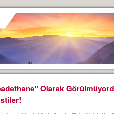
badethane" Olarak Görülmüyordu
stiler!