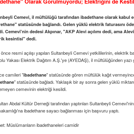
dethane" Olarak Görülmüyordu; Elektriğini de Kestil
nbeyli Cemevi, il müftülüğü tarafından ibadethane olarak kabul ed
rethane" statüsünde bağlandı. Gelen yüklü elektrik faturasını ö
di. Cemevi'nin dedesi Akpınar, "AKP Alevi açılımı dedi, ama Alevi
rik kesintisi" dedi.
y önce resmi açılışı yapılan Sultanbeyli Cemevi yetkililerinin, elektrik
mazan ayı
lu Yakası Elektrik Dağıtım A.Ş.'ye (AYEDAŞ), il müftülüğünden yazı ge
e camileri "
ibadethane
" statüsünde gören müftülük kağıt vermeyinc
rethane
" statüsünde bağladı. Yaklaşık bir ay sonra gelen yüklü miktard
meyen cemevinin elektriği kesildi.
ultan Abdal Kültür Derneği tarafından yaptırılan Sultanbeyli Cemevi'nin y
kamlığı'na ibadethane sayacı bağlanması için başvuru yaptı.
et: Müslümanların ibadethaneleri camidir
nları