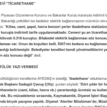
EVİ "TİCARETHANE"
işlenmiş
anamesi hazırlandı
i Piyasası Düzenleme Kurumu ve Bakanlar Kurulu kararıyla indirimli tar
sı
i Bakanlığı yetkilileri ise bedelsiz elektrik bağlanmasının mümkün olmad
si, "
Kilise, cami, şapel, havra benzeri yerler ibadethane statüsünd
 kuruşla indirimli tarife uygulanmaktadır. Cemevi şu an ticarethan
kilovatı 0.318 kuruştur. Bilabedel elektrik bağlanması söz konusu d
aması var. Onun da koşulları belli. İSKİ'nin bedava su bağlamas
nlığı belirlemiştir. Belediyeler kendileri kendi yönetmeliklerini ya
m söz konusu değil
" dedi.
TÜLÜK YAZI VERMEDİ
ce linç girişimi
müftülüğünün kendilerine AYEDAŞ'ın istediği,
'ibadethane'
olduklarına
ek Başkanı Sadegül Çavuş Çiftçi
, şunları söyledi: "
Dört yıldır bir
eme konulmuyor
thanelerin (cami, kilise, havra vb.) yararlandığı ücretsiz su kul
cusuna tepki gösterdi
rdık. Bu mücadelemiz sırasında, Kaymakamlık, Diyanet İşleri Ba
nda birçok yazışma yapıldı. Diyanet 'Aleviler Müslüman'dır, Müs
 yanıt veriyor ve suyumuz bağlanmıyordu. Bunun üzerine İSKİ Ge