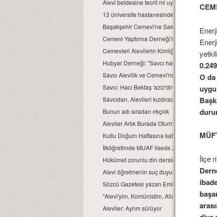
Alevi beldesine tecrit mi uygulanıyor?
CEM
13 üniversite hastanesinde Alevi hastalar f
Başakşehir Cemevi'ne Saldırı Olayının iddi
Enerj
Cemevi Yaptırma Derneği'ne kapatma dava
Enerj
Cemevleri Alevilerin Kimliğidir!
yetkili
Hubyar Derneği: "Savcı haddini aşmıştır"
0.249
Savcı Alevilik ve Cemevi'nden ne Anlar?
O da 
Savcı: Hacı Bektaş 'aziz'dir
uygul
Başka
Savcıdan, Alevileri kızdıracak mütalaa
duru
Bunun adı sıradan ırkçılık
Aleviler Artık Burada Oturmuyor
MÜF
Kutlu Doğum Haftasına katılmayan Alevi gen
İlköğretimde MUAF lisede ZORUNLU!
İlçe 
Hükümet zorunlu din dersinden kaldı
Dern
Alevi öğretmenin suç duyurusu 8 aydır işl
ibade
Sözcü Gazetesi yazarı Emin Çölaşan, okuyu
başa
"Alevi'yim, Komünistim, Allahsızım..."
arası
Aleviler: Ayrım sürüyor
diye