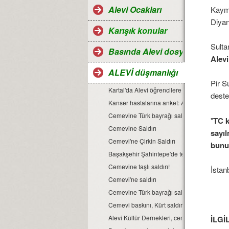
Alevi Ocakları
Kayma
Diyan
Karışık konular
Sulta
Basında Alevi dosyaları
Alevi
ALEVİ düşmanlığı
Pir S
Kartal'da Alevi öğrencilere saldırılar protest
deste
Kanser hastalarına anket: Alevi misiniz Sün
Cemevine Türk bayrağı saldırısı
"
TC k
Cemevine Saldırı
sayıl
Cemevi'ne Çirkin Saldırı
bunun
Başakşehir Şahintepe'de tehlikeli provoka
Cemevine taşlı saldırı!
İstan
Cemevi'ne saldırı
Cemevine Türk bayrağı saldırısı.
Cemevi baskını, Kürt saldırısı değil, organize
Alevi Kültür Dernekleri, cemevine saldırıyı k
İLGİ