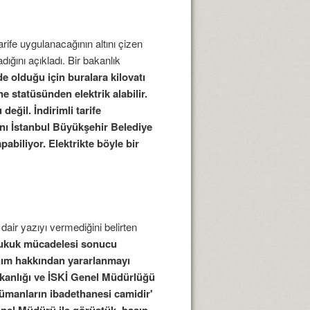
ife uygulanacağının altını çizen
ığını açıkladı. Bir bakanlık
e olduğu için buralara kilovatı
e statüsünden elektrik alabilir.
eğil. İndirimli tarife
ını İstanbul Büyükşehir Belediye
pabiliyor. Elektrikte böyle bir
 dair yazıyı vermediğini belirten
 hukuk mücadelesi sonucu
lanım hakkından yararlanmayı
şkanlığı ve İSKİ Genel Müdürlüğü
lümanların ibadethanesi camidir'
nel Müdürü ile görüştük, basın