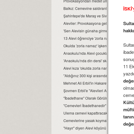
Provokasyondan medet uman gerici güçlerin
İSKİ
Balkız: Cemevine saldıranlar, bulunup mah
Şahintepe'de Maraş ve Sivas denemeleri!
Sulta
Aleviler: Provokasyona gelmeyeceğiz
hakkı
'Sen Alevisin günaha girmek istemiyoruz' dey
13 Alevi öğrenciye 'zorla namaz kıldırıldı' id
Sulta
Okulda 'zorla namaz' işkencesi devam ediy
ibade
Anaokulu'nda Alevi çocuklara 'din dersi' sk
sonuç
'Anaokulu'nda din dersi' skandalına suç du
11 Ek
Alevi kıza 'okulda zorla namaz' iddiası
yazdı
"Aldığınız 300 kişi arasında bir tane Alevi v
değer
Mehmet Ali Erbil'in Hakaretine Takipsizilik
olmad
Şovmen Erbil'e "Alevileri Aşağılamak"tan 
cemev
"İbadethane" Olarak Görülmüyordu; Elektriği
Kültü
"Cemevleri İbadethanedir" Diyen Derneğe
müftü
Ulema cemevi kapattıracak
tanın
Cemevlerine yasak koymak bölücülüktür
değer
"Hayır" diyen Alevi köyünü devlet terk etti