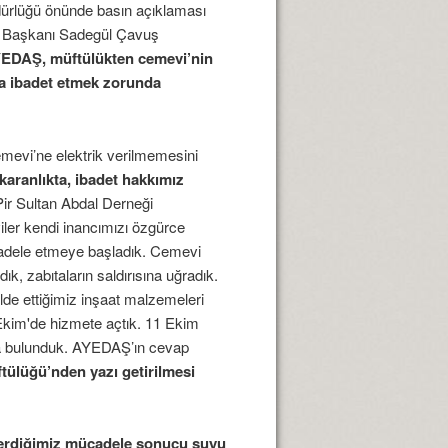
dürlüğü önünde basın açıklaması
i Başkanı Sadegül Çavuş
AYEDAŞ, müftülükten cemevi’nin
kta ibadet etmek zorunda
evi’ne elektrik verilmemesini
aranlıkta, ibadet hakkımız
Pir Sultan Abdal Derneği
ler kendi inancımızı özgürce
cadele etmeye başladık. Cemevi
ık, zabıtaların saldırısına uğradık.
de ettiğimiz inşaat malzemeleri
Ekim'de hizmete açtık. 11 Ekim
ta bulunduk. AYEDAŞ’ın cevap
ftülüğü’nden yazı getirilmesi
erdiğimiz mücadele sonucu suyu