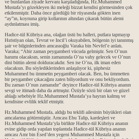
ve bunlardan ziyade kervanı karşıladığında, Hz.Muhammed
Mustafa’yı gözekleyen iki meleği bizzat kendisi görmesinden çok
etkilenmiştir. Daha önce gördüğü bir rüyasında gökten inen
“ay”ın, koynuna girip kollarının altından çıkarak bütün alemi
aydınlatması imiş.
Hadice-tül Kübriya ana
, olağan üstü bu halleri, putlara tapmayıp
Bücher
Hıristiyan olan, Tevrat ve Incil’i okuyabilen, bölgenin iyi tanınmış
şair ve bilginlerinden amcasıoğlu Varaka bin Nevfel’e anlatı.
Varaka; “Ahir zaman peygamberi vücuda gelmiştir. Sen O’nun
hanımı olacaksın, senin zamanında O’na vahy gelecek ve O’nun
dini bütün alemi dolduracakdır. Sen ise O’na, ilk iman eden
olacaksın. Bu söylediklerinden anlaşılıyor ki, şüphesiz
Muhammed bu ümmetin peygamberi olacak. Ben, bu ümmetten
bir peygamber çıkacağını zaten biliyordum ve onu bekliyordum.
Bu zaman O’nun zamanıdır” deyince
Hadice-tül Kübriya ana
nın
sevgi ve itimadı daha da artmıştır. Özüyle sözü bir olan ve güzel
ahlağı sebebiyle Hz.Muhammed Mustafa’ya hayran kalmış ve
kendisine evlilik teklif etmiştir.
Hz.Muhammed Mustafa, aldığı bu teklifi ailesinin büyükleri olan
amcalarına götürmüştür. Amcası Ebu Talip, kardeşleri ve
Hz.Muhammed Mustafa‘yla birlikte
Hadice-tül Kübriya ana
nın
evine gidip orda yapılan toplantıda
Hadice-tül Kübriya ana
nın
amcası Amr bin Esed’den yegeni Muhammed Mustafa için