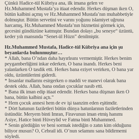
Çünkü
Hadice-tül Kübriya ana
, ilk imana gelen ve
Hz.Muhammed Mustafa’ya itiaat edendir. Herkes düşman iken O,
bütün kalbini açmış ve Hz.Muhammed Mustafa’nın muhabbetiyle
dolmuştur. Bütün servetini ve varını yoğunu islamiyet uğruna
harcamış, Hz.Muhammed Mustafa’nın hizmetini görmek için,
gecesini gündüzüne katmıştır. Bundan dolayı „bu seneye“ üzüntü,
keder yılı mansında “Senet-ül Hüzn” denilmiştir.
Hz.Muhammed Mustafa,
Hadice-tül Kübriya ana
için şu
beyanlarda bulunmuştur…
* Allah, bana O’ndan daha hayırlısını vermemiştir. Herkes benim
peygamberliğimi inkar ederken, O bana inandı. Herkes beni
yalanlarken O tasdik etti. Herkes bana eziyet verirken, O bana yar
oldu, üzüntülerimi giderdi.
* Insanlar mallarını esirgerken o maddi ve manevi olarak bana
destek oldu. Allah, bana ondan çocuklar nasib etti.
* Bana ilk iman edip itiaat edendir. Herkes bana düşman iken O
bana, bütün kalbini açtı.”
* Hem çocuk annesi hem de ev işi taanzim eden eşitimdir.
* Dört hatunun faziletleri bütün dünya hatunlarının faziletlerinden
üstündür. Meryem binti Imran, Firavunun iman etmiş hanımı
Asiye, Hatice binti Hüveylid ve Fatma binti Muhammed.
* Senin gördüğün ve beni sormak istediğin o zatın kim olduğunu
biliyor musun? O, Cebrail idi. O’nun selamını sana bildirmemi
söyledi.