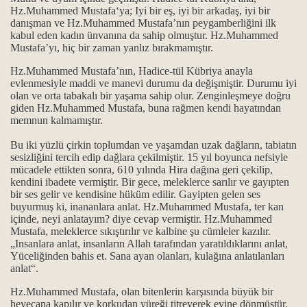
Hz.Muhammed Mustafa‘ya; Iyi bir eş, iyi bir arkadaş, iyi bir
danışman ve Hz.Muhammed Mustafa’nın peygamberliğini ilk
kabul eden kadın ünvanına da sahip olmuştur.
Hz.Muhammed
Mustafa’yı, hiç bir zaman yanlız bırakmamıştır.
Hz.Muhammed Mustafa’nın,
Hadice-tül Kübriya anayla
evlenmesiyle maddi ve manevi durumu da değişmiştir. Durumu iyi
olan ve orta tabakalı bir yaşama sahip olur. Zenginleşmeye doğru
giden Hz.Muhammed Mustafa, buna rağmen kendi hayatından
memnun kalmamıştır.
Bu iki yüzlü çirkin toplumdan ve yaşamdan uzak dağların, tabiatın
sesizliğini tercih edip dağlara çekilmiştir. 15 yıl boyunca nefsiyle
mücadele ettikten sonra, 610 yılında Hira dağına geri çekilip,
kendini ibadete vermiştir. Bir gece, meleklerce sarılır ve gayıpten
bir ses gelir ve kendisine hüküm edilir. Gayipten gelen ses
buyurmuş ki, inananlara anlat. Hz.Muhammed Mustafa, ter kan
içinde, neyi anlatayım? diye cevap vermiştir. Hz.Muhammed
Mustafa, meleklerce sıkıştırılır ve kalbine şu cümleler kazılır.
„Insanlara anlat, insanların Allah tarafından yaratıldıklarını anlat,
Yüceliğinden bahis et. Sana ayan olanları, kulağına anlatılanları
anlat“.
Hz.Muhammed Mustafa, olan bitenlerin karşısında büyük bir
heyecana kapılır ve korkudan yüreği titreyerek evine dönmüştür.