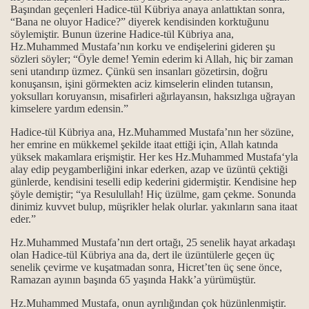
Başından geçenleri
Hadice-tül Kübriya ana
ya anlattıktan sonra,
“Bana ne oluyor Hadice?” diyerek kendisinden korktuğunu
söylemiştir. Bunun üzerine
Hadice-tül Kübriya ana
,
Hz.Muhammed Mustafa’nın korku ve endişelerini gideren şu
sözleri söyler; “Öyle deme! Yemin ederim ki Allah, hiç bir zaman
seni utandırıp üzmez. Çünkü sen insanları gözetirsin, doğru
konuşansın, işini görmekten aciz kimselerin elinden tutansın,
yoksulları koruyansın, misafirleri ağırlayansın, haksızlıga uğrayan
kimselere yardım edensin.”
Hadice-tül Kübriya ana
, Hz.Muhammed Mustafa’nın her sözüne,
her emrine en mükkemel şekilde itaat ettiği için, Allah katında
yüksek makamlara erişmiştir. Her kes Hz.Muhammed Mustafa‘yla
alay edip peygamberliğini inkar ederken, azap ve üzüntü çektiği
günlerde, kendisini teselli edip kederini gidermiştir. Kendisine hep
şöyle demiştir; “ya Resulullah! Hiç üzülme, gam çekme. Sonunda
dinimiz kuvvet bulup, müşrikler helak olurlar. yakınların sana itaat
eder.”
Hz.Muhammed Mustafa’nın dert ortağı, 25 senelik hayat arkadaşı
olan
Hadice-tül Kübriya ana
da, dert ile üzüntülerle geçen üç
senelik çevirme ve kuşatmadan sonra, Hicret’ten üç sene önce,
Ramazan ayının başında 65 yaşında Hakk’a yürümüştür.
Hz.Muhammed Mustafa, onun ayrılığından çok hüzünlenmiştir.