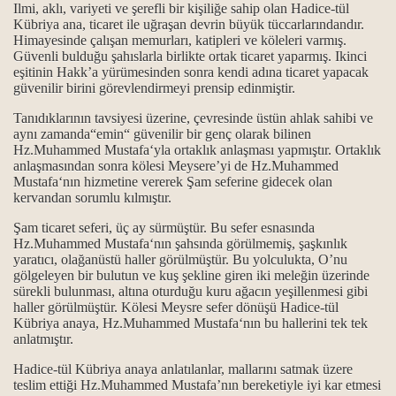
Ilmi, aklı, variyeti ve şerefli bir kişiliğe sahip olan
Hadice-tül
Kübriya ana
, ticaret ile uğraşan devrin büyük tüccarlarındandır.
Himayesinde çalışan memurları, katipleri ve köleleri varmış.
Güvenli bulduğu şahıslarla birlikte ortak ticaret yaparmış. Ikinci
eşitinin Hakk’a yürümesinden sonra kendi adına ticaret yapacak
güvenilir birini görevlendirmeyi prensip edinmiştir.
Tanıdıklarının tavsiyesi üzerine, çevresinde üstün ahlak sahibi ve
aynı zamanda“emin“ güvenilir bir genç olarak bilinen
Hz.Muhammed Mustafa‘yla ortaklık anlaşması yapmıştır. Ortaklık
anlaşmasından sonra kölesi Meysere’yi de Hz.Muhammed
Mustafa‘nın hizmetine vererek Şam seferine gidecek olan
kervandan sorumlu kılmıştır.
Şam ticaret seferi, üç ay sürmüştür. Bu sefer esnasında
Hz.Muhammed Mustafa‘nın şahsında görülmemiş, şaşkınlık
yaratıcı, olağanüstü haller görülmüştür. Bu yolculukta, O’nu
gölgeleyen bir bulutun ve kuş şekline giren iki meleğin üzerinde
sürekli bulunması, altına oturduğu kuru ağacın yeşillenmesi gibi
haller görülmüştür. Kölesi Meysre sefer dönüşü Hadice-tül
Kübriya anaya, Hz.Muhammed Mustafa‘nın bu hallerini tek tek
anlatmıştır.
Hadice-tül Kübriya ana
ya anlatılanlar, mallarını satmak üzere
teslim ettiği Hz.Muhammed Mustafa’nın bereketiyle iyi kar etmesi