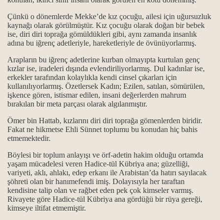
Çünkü o dönemlerde Mekke’de kız çocuğu, ailesi için uğursuzluk
kaynağı olarak görülmüştür. Kız çocuğu olarak doğan bir bebek
ise, diri diri toprağa gömüldükleri gibi, aynı zamanda insanlık
adına bu iğrenç adetleriyle, hareketleriyle de övünüyorlarmış.
Arapların bu iğrenç adetlerine kurban olmayıpta kurtulan genç
 hayatı ve yüceliği...
kızlar ise, iradeleri dışında evlendiriliyorlarmış. Dul kadınlar ise,
erkekler tarafından kolaylıkla kendi cinsel çıkarları için
ı...
kullanılıyorlarmış. Özetlersek Kadın; Ezilen, satılan, sömürülen,
işkence gören, istismar edilen, insani değerlerden mahrum
n Hüsniye kimdir?
bırakılan bir meta parçası olarak algılanmıştır.
Ömer bin Hattab, kızlarını diri diri toprağa gömenlerden biridir.
Fakat ne hikmetse Ehli Sünnet toplumu bu konudan hiç bahis
etmemektedir.
Böylesi bir toplum anlayışı ve örf-adetin hakim olduğu ortamda
yaşam mücadelesi veren
Hadice-tül Kübriya ana
; güzelliği,
rı
variyeti, aklı, ahlakı, edep erkanı ile Arabistan’da hatırı sayılacak
şöhreti olan bir hanımefendi imiş.
Dolayısıyla her taraftan
kendisine talip olan ve rağbet eden pek çok kimseler varmış.
Rivayete göre
Hadice-tül Kübriya ana
gördüğü bir rüya gereği,
kimseye iltifat etmemiştir.