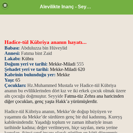
Alevilikte Inanç - Seyyid Hakkı
Hadice-tül Kübriya ananın hayatı...
Babası:
Abduluzza bin Hüveylid
Annesi:
Fatıma bint Zaid
Lakabı:
Kübra
Doğum yeri ve tarihi:
Mekke-Miladi
555
Şehadet yeri ve tarihi:
Mekke-Miladi 620
Kabrinin bulunduğu yer:
Mekke
Yaşı:
65
Çocukları:
Hz.Muhammed Mustafa ve Hadice-tül Kübriya
ananın bu evliliklerinden dört kız ve iki erkek çocuk olmak üzere
altı çocuğu doğmuştur. Seyyide
Fatma-tüz Zehra ana haricinden
diğer çocukları, genç yaşta Hakk’a yürümüşlerdir.
zan ayı
Hadice-tül Kübriya ananın, Mekke’de doğup büyüyen ve
yaşamını da Mekke’de sürdüren genç bir dul kadınmış. Kureyş
kabilesindendir. Yaşadığı toplum ve zaman itibariyle insan
tarihinde kadına; değer verilmeyen, hiçe sayılan, meta yerine
konulan, ikinci sınıf insanı olarak görülen en kötü dönemmiş.