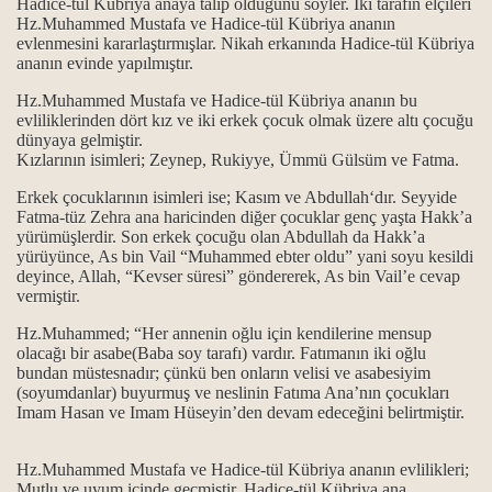
Hadice-tül Kübriya anaya
talip olduğunu söyler. Iki tarafın elçileri
Hz.Muhammed Mustafa ve
Hadice-tül Kübriya ana
nın
evlenmesini kararlaştırmışlar. Nikah erkanında
Hadice-tül Kübriya
ana
nın evinde yapılmıştır.
Hz.Muhammed Mustafa ve
Hadice-tül Kübriya ana
nın bu
evliliklerinden dört kız ve iki erkek çocuk olmak üzere altı çocuğu
dünyaya gelmiştir.
Kızlarının isimleri; Zeynep, Rukiyye, Ümmü Gülsüm ve Fatma.
Erkek çocuklarının isimleri ise; Kasım ve Abdullah‘dır. Seyyide
Fatma-tüz Zehra ana haricinden diğer çocuklar genç yaşta Hakk’a
yürümüşlerdir. Son erkek çocuğu olan Abdullah da Hakk’a
yürüyünce, As bin Vail “Muhammed ebter oldu” yani soyu kesildi
deyince, Allah, “Kevser süresi” göndererek, As bin Vail’e cevap
vermiştir.
Hz.Muhammed; “Her annenin oğlu için kendilerine mensup
olacağı bir asabe(Baba soy tarafı) vardır. Fatımanın iki oğlu
bundan müstesnadır; çünkü ben onların velisi ve asabesiyim
(soyumdanlar) buyurmuş ve neslinin Fatıma Ana’nın çocukları
Imam Hasan ve Imam Hüseyin’den devam edeceğini belirtmiştir.
Hz.Muhammed Mustafa ve
Hadice-tül Kübriya ana
nın evlilikleri;
Mutlu ve uyum içinde geçmiştir.
Hadice-tül Kübriya ana,